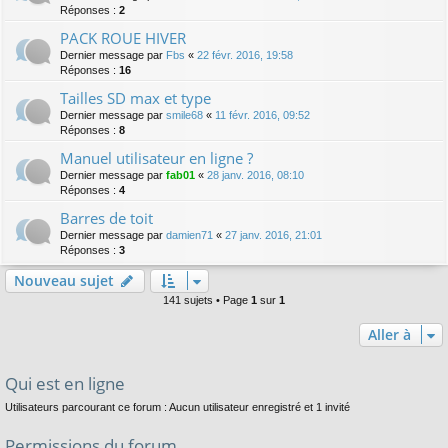
Réponses :
2
PACK ROUE HIVER
Dernier message par
Fbs
«
22 févr. 2016, 19:58
Réponses :
16
Tailles SD max et type
Dernier message par
smile68
«
11 févr. 2016, 09:52
Réponses :
8
Manuel utilisateur en ligne ?
Dernier message par
fab01
«
28 janv. 2016, 08:10
Réponses :
4
Barres de toit
Dernier message par
damien71
«
27 janv. 2016, 21:01
Réponses :
3
Nouveau sujet
141 sujets • Page
1
sur
1
Aller à
Qui est en ligne
Utilisateurs parcourant ce forum : Aucun utilisateur enregistré et 1 invité
Permissions du forum