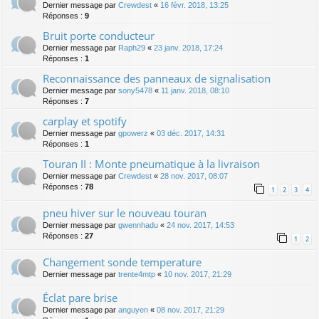
Dernier message par
Crewdest
«
16 févr. 2018, 13:25
Réponses :
9
Bruit porte conducteur
Dernier message par
Raph29
«
23 janv. 2018, 17:24
Réponses :
1
Reconnaissance des panneaux de signalisation
Dernier message par
sony5478
«
11 janv. 2018, 08:10
Réponses :
7
carplay et spotify
Dernier message par
gpowerz
«
03 déc. 2017, 14:31
Réponses :
1
Touran II : Monte pneumatique à la livraison
Dernier message par
Crewdest
«
28 nov. 2017, 08:07
Réponses :
78
1
2
3
4
pneu hiver sur le nouveau touran
Dernier message par
gwennhadu
«
24 nov. 2017, 14:53
Réponses :
27
1
2
Changement sonde temperature
Dernier message par
trente4mtp
«
10 nov. 2017, 21:29
Éclat pare brise
Dernier message par
anguyen
«
08 nov. 2017, 21:29