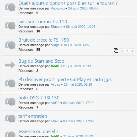
Quels ajouts d’options possibles sur le touran ?
Dernier message par
Papaping
«
24 août 2020, 06:40
Réponses :
6
avis sur Touran Tsi 110
Dernier message par
Slimane
«
06 août 2020, 14:25
Réponses :
10
Bruit de crécelle TSI 150
Dernier message par
Midge
«
10 juil. 2020, 14:51
Réponses :
55
1
2
3
Bug du Start and Stop
Dernier message par
fab01
«
01 juil. 2020, 13:33
Réponses :
2
Pb discover pro2 : perte CarPlay et carto gps
Dernier message par
Airyas
«
26 mai 2020, 09:19
Réponses :
6
boitr DSG 7 TSI 150
Dernier message par
bibi29
«
03 mars 2020, 17:12
Réponses :
7
tarif entretien
Dernier message par
bibi29
«
03 mars 2020, 17:09
essence ou diesel ?
Dernier message par
fab01
«
31 janv. 2020, 15:52