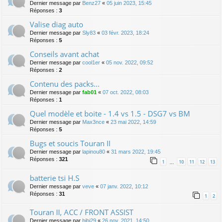
Dernier message par
Benz27
«
05 juin 2023, 15:45
Réponses :
3
Valise diag auto
Dernier message par
Sly83
«
03 févr. 2023, 18:24
Réponses :
5
Conseils avant achat
Dernier message par
cool1er
«
05 nov. 2022, 09:52
Réponses :
2
Contenu des packs...
Dernier message par
fab01
«
07 oct. 2022, 08:03
Réponses :
1
Quel modèle et boite - 1.4 vs 1.5 - DSG7 vs BM
Dernier message par
Max3nce
«
23 mai 2022, 14:59
Réponses :
5
Bugs et soucis Touran II
Dernier message par
lapinou80
«
31 mars 2022, 19:45
Réponses :
321
1
10
11
12
13
…
batterie tsi H.S
Dernier message par
veve
«
07 janv. 2022, 10:12
Réponses :
31
1
2
Touran II, ACC / FRONT ASSIST
Dernier message par
bibi29
«
26 nov. 2021, 14:50