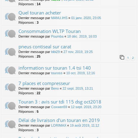
Réponses :
14
Quel touran acheter
Dernier message par
MANU.IHS
«
01 janv. 2020, 23:05
Réponses :
3
Consommation WLTP Touran
Dernier message par
Poumba
«
18 déc. 2019, 16:03
pneus contiseal sur carat
Dernier message par
bibi29
«
27 nov. 2019, 19:25
Réponses :
25
1
2
information sur touran 1.4 tsi 140
Dernier message par
touross
«
10 oct. 2019, 12:16
7 places et compresseur
Dernier message par
Beno
«
22 sept. 2019, 13:21
Réponses :
22
Touran 3 : avis sur tdi 115 dsg oct2018
Dernier message par
Coxwen59
«
12 sept. 2019, 23:20
Réponses :
5
Délai de livraison d'un touran en 2019
Dernier message par
LORIMAX
«
19 août 2019, 11:12
Réponses :
3