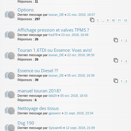
Réponses :
11
Options
Dernier message par
touran_DE
«
21 nov. 2018, 18:57
Réponses :
297
1
9
10
11
12
…
Affichage pression et valves TPMS ?
Dernier message par
fred78
«
23 oct. 2018, 18:49
Réponses :
26
1
2
Touran 1.6TDI ou Essence: Voas avis!
Dernier message par
touran_DE
«
22 oct. 2018, 08:35
Réponses :
26
1
2
Essence ou Diesel ??
Dernier message par
touran_DE
«
05 oct. 2018, 19:39
Réponses :
39
1
2
manuel touran 2018?
Dernier message par
bibi29
«
05 oct. 2018, 18:43
Réponses :
6
Nettoyage des tissus
Dernier message par
gpowerz
«
21 sept. 2018, 23:34
Dsg 190
Dernier message par
Sylvain40
«
12 sept. 2018, 21:09