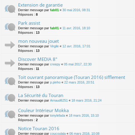
Extension de garantie
Dernier message par
fab01
«
30 mai 2016, 08:31
Réponses :
8
Park assist
Dernier message par
fab01
«
11 avr. 2016, 18:10
Réponses :
13
mon nouveau jouet
Dernier message par
Virgile
«
12 avr. 2016, 17:01
Réponses :
13
Discover MEDIA 8"
Dernier message par
creepy
«
05 mai 2017, 22:30
Réponses :
11
Toit ouvrant panoramique (Touran 2016) sifflement
Dernier message par
p.pinho
«
22 mars 2016, 20:51
Réponses :
13
La Sécurité du Touran
Dernier message par
Arnaud6251
«
18 mars 2016, 21:24
Couleur Intérieur Mokka
Dernier message par
tonylefada
«
18 mars 2016, 15:10
Réponses :
2
Notice Touran 2016
Dernier message par
coucoulala
«
06 mars 2016, 10:08