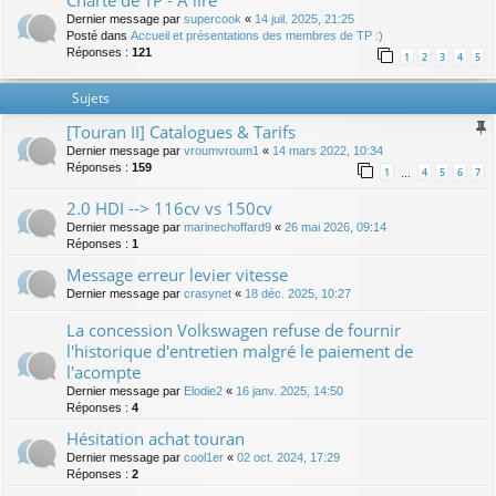
Charte de TP - A lire
Dernier message par
supercook
«
14 juil. 2025, 21:25
Posté dans
Accueil et présentations des membres de TP :)
Réponses :
121
1
2
3
4
5
Sujets
[Touran II] Catalogues & Tarifs
Dernier message par
vroumvroum1
«
14 mars 2022, 10:34
Réponses :
159
1
4
5
6
7
…
2.0 HDI --> 116cv vs 150cv
Dernier message par
marinechoffard9
«
26 mai 2026, 09:14
Réponses :
1
Message erreur levier vitesse
Dernier message par
crasynet
«
18 déc. 2025, 10:27
La concession Volkswagen refuse de fournir
l'historique d'entretien malgré le paiement de
l'acompte
Dernier message par
Elodie2
«
16 janv. 2025, 14:50
Réponses :
4
Hésitation achat touran
Dernier message par
cool1er
«
02 oct. 2024, 17:29
Réponses :
2