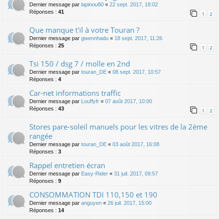
Dernier message par
lapinou80
«
22 sept. 2017, 18:02
Réponses :
41
1
2
Que manque t'il à votre Touran ?
Dernier message par
gwennhadu
«
18 sept. 2017, 11:26
Réponses :
25
1
2
Tsi 150 / dsg 7 / molle en 2nd
Dernier message par
touran_DE
«
08 sept. 2017, 10:57
Réponses :
4
Car-net informations traffic
Dernier message par
Louffyfr
«
07 août 2017, 10:00
Réponses :
43
1
2
Stores pare-soleil manuels pour les vitres de la 2ème
rangée
Dernier message par
touran_DE
«
03 août 2017, 16:08
Réponses :
3
Rappel entretien écran
Dernier message par
Easy-Rider
«
31 juil. 2017, 09:57
Réponses :
9
CONSOMMATION TDI 110,150 et 190
Dernier message par
anguyen
«
26 juil. 2017, 15:00
Réponses :
14