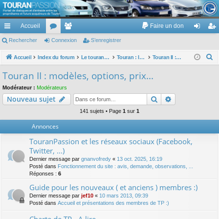
TouranPassion
Accueil
Faire un don
Le forum des propriétaires ou futurs acquéreurs du Volkswagen Touran
cc
Rechercher
or
Connexion
e
S’enregistrer
on
’e
ès
u
m
ne
nr
R
Accueil
Index du forum
Le touran dans ses versions I (V1 V2 V3) et II ...
Touran : les modèles, les prix, les achats, les options, ...
Touran II : modèles, options, prix...
e
ra
m
br
xi
eg
Touran II : modèles, options, prix...
c
pi
s
es
on
ist
Modérateur :
Modérateurs
h
Rechercher
Recherche av
Nouveau sujet
de
re
e
r
141 sujets • Page
1
sur
1
r
c
Annonces
h
TouranPassion et les réseaux sociaux (Facebook,
e
Twitter, ...)
r
Dernier message par
gnanvofredy
«
13 oct. 2025, 16:19
Posté dans
Fonctionnement du site : avis, demande, observations, ...
Réponses :
6
Guide pour les nouveaux ( et anciens ) membres :)
Dernier message par
jef10
«
10 mars 2013, 09:39
Posté dans
Accueil et présentations des membres de TP :)