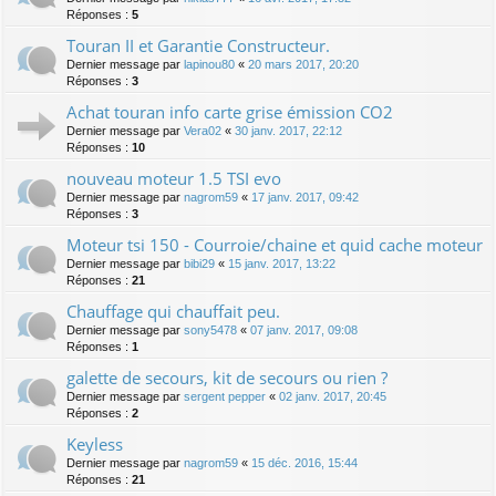
Réponses :
5
Touran II et Garantie Constructeur.
Dernier message par
lapinou80
«
20 mars 2017, 20:20
Réponses :
3
Achat touran info carte grise émission CO2
Dernier message par
Vera02
«
30 janv. 2017, 22:12
Réponses :
10
nouveau moteur 1.5 TSI evo
Dernier message par
nagrom59
«
17 janv. 2017, 09:42
Réponses :
3
Moteur tsi 150 - Courroie/chaine et quid cache moteur
Dernier message par
bibi29
«
15 janv. 2017, 13:22
Réponses :
21
Chauffage qui chauffait peu.
Dernier message par
sony5478
«
07 janv. 2017, 09:08
Réponses :
1
galette de secours, kit de secours ou rien ?
Dernier message par
sergent pepper
«
02 janv. 2017, 20:45
Réponses :
2
Keyless
Dernier message par
nagrom59
«
15 déc. 2016, 15:44
Réponses :
21