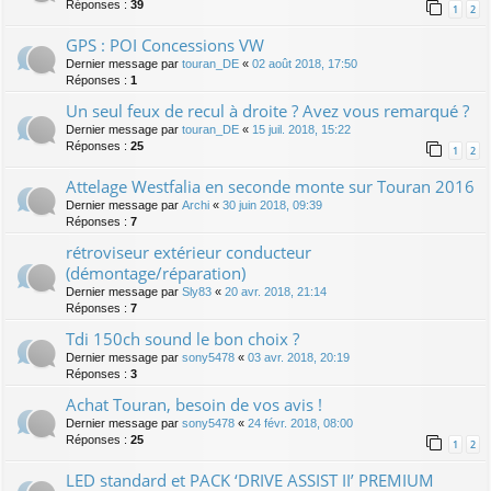
Réponses :
39
1
2
GPS : POI Concessions VW
Dernier message par
touran_DE
«
02 août 2018, 17:50
Réponses :
1
Un seul feux de recul à droite ? Avez vous remarqué ?
Dernier message par
touran_DE
«
15 juil. 2018, 15:22
Réponses :
25
1
2
Attelage Westfalia en seconde monte sur Touran 2016
Dernier message par
Archi
«
30 juin 2018, 09:39
Réponses :
7
rétroviseur extérieur conducteur
(démontage/réparation)
Dernier message par
Sly83
«
20 avr. 2018, 21:14
Réponses :
7
Tdi 150ch sound le bon choix ?
Dernier message par
sony5478
«
03 avr. 2018, 20:19
Réponses :
3
Achat Touran, besoin de vos avis !
Dernier message par
sony5478
«
24 févr. 2018, 08:00
Réponses :
25
1
2
LED standard et PACK ‘DRIVE ASSIST II’ PREMIUM