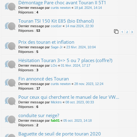
Démontage Pare choc avant Touran II 5T1
Dernier message par
curtis newton
«
18 juil. 2024, 14:14
Réponses :
4
Touran TSI 150 Kit E85 (bio Ethanol)
Dernier message par
cool1er
«
14 mai 2024, 22:30
Réponses :
53
1
2
3
Prix des touran et inflation
Dernier message par
Sage-Jr
«
23 févr. 2024, 10:04
Réponses :
5
Hésitation Touran 3=> 5 ou 7 places (coffre?)
Dernier message par
LOo
«
01 févr. 2024, 17:17
Réponses :
3
Fin annoncé des Touran
Dernier message par
curtis newton
«
28 nov. 2023, 12:24
Réponses :
17
Pour ceux qui cherchent le manuel de leur VW...
Dernier message par
Micktrs
«
08 oct. 2023, 00:33
Réponses :
6
conduite sur neige?
Dernier message par
fab01
«
05 oct. 2023, 14:18
Réponses :
2
Baguette de seuil de porte touran 2020