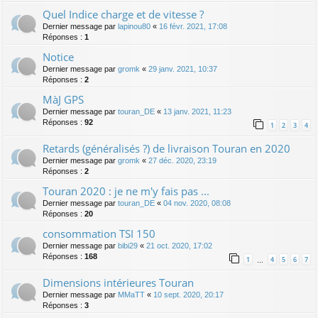
Quel Indice charge et de vitesse ?
Dernier message par
lapinou80
«
16 févr. 2021, 17:08
Réponses :
1
Notice
Dernier message par
gromk
«
29 janv. 2021, 10:37
Réponses :
2
MàJ GPS
Dernier message par
touran_DE
«
13 janv. 2021, 11:23
Réponses :
92
1
2
3
4
Retards (généralisés ?) de livraison Touran en 2020
Dernier message par
gromk
«
27 déc. 2020, 23:19
Réponses :
2
Touran 2020 : je ne m'y fais pas ...
Dernier message par
touran_DE
«
04 nov. 2020, 08:08
Réponses :
20
consommation TSI 150
Dernier message par
bibi29
«
21 oct. 2020, 17:02
Réponses :
168
1
4
5
6
7
…
Dimensions intérieures Touran
Dernier message par
MMaTT
«
10 sept. 2020, 20:17
Réponses :
3