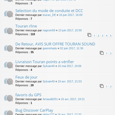
Réponses :
3
Selection du mode de conduite et DCC
Dernier message par
touran_DE
«
16 juin 2017, 16:09
Réponses :
7
Touran rline
Dernier message par
nagrom59
«
13 juin 2017, 10:59
Réponses :
118
1
2
3
4
5
De Retour, AVIS SUR OFFRE TOURAN SOUND
Dernier message par
gwennhadu
«
02 juin 2017, 11:36
Réponses :
35
1
2
Livraison Touran points a vérifier
Dernier message par
Sylvain40
«
16 mai 2017, 19:06
Réponses :
4
Feux de jour
Dernier message par
Sylvain40
«
19 avr. 2017, 21:53
Réponses :
28
1
2
favoris du GPS
Dernier message par
Arnaud6251
«
16 avr. 2017, 19:21
Réponses :
1
Bug Discover CarPlay
Dernier message par
niklas777
«
16 avr. 2017, 17:32