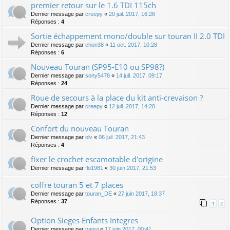
premier retour sur le 1.6 TDI 115ch
Dernier message par
creepy
«
20 juil. 2017, 16:26
Réponses :
4
Sortie échappement mono/double sur touran II 2.0 TDI
Dernier message par
chon38
«
11 oct. 2017, 10:28
Réponses :
6
Nouveau Touran (SP95-E10 ou SP98?)
Dernier message par
sony5478
«
14 juil. 2017, 09:17
Réponses :
24
Roue de secours à la place du kit anti-crevaison ?
Dernier message par
creepy
«
12 juil. 2017, 14:20
Réponses :
12
Confort du nouveau Touran
Dernier message par
olv
«
06 juil. 2017, 21:43
Réponses :
4
fixer le crochet escamotable d'origine
Dernier message par
flo1981
«
30 juin 2017, 21:53
coffre touran 5 et 7 places
Dernier message par
touran_DE
«
27 juin 2017, 18:37
Réponses :
37
1
2
Option Sieges Enfants Integres
Dernier message par
nagui
«
17 juin 2017, 00:41