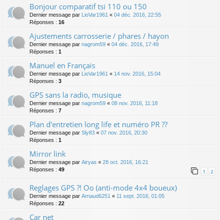
Bonjour comparatif tsi 110 ou 150
Dernier message par
LioVar1961
«
04 déc. 2016, 22:55
Réponses :
16
Ajustements carrosserie / phares / hayon
Dernier message par
nagrom59
«
04 déc. 2016, 17:49
Réponses :
1
Manuel en Français
Dernier message par
LioVar1961
«
14 nov. 2016, 15:04
Réponses :
3
GPS sans la radio, musique
Dernier message par
nagrom59
«
08 nov. 2016, 11:18
Réponses :
7
Plan d'entretien long life et numéro PR ??
Dernier message par
Sly83
«
07 nov. 2016, 20:30
Réponses :
1
Mirror link
Dernier message par
Airyas
«
28 oct. 2016, 16:21
Réponses :
49
1
2
Reglages GPS ?! Oo (anti-mode 4x4 boueux)
Dernier message par
Arnaud6251
«
11 sept. 2016, 01:05
Réponses :
22
Car net