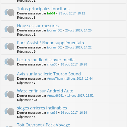
Réponses :
1
Tutos principales fonctions
Dernier message par
fab01
«
23 oct. 2017, 10:12
Réponses :
3
Housses sur mesures
Dernier message par
touran_DE
«
20 oct. 2017, 14:26
Réponses :
1
Park Assist / Radar supplémentaire
Dernier message par
touran_DE
«
20 oct. 2017, 14:22
Réponses :
9
Lecture audio discover media.
Dernier message par
chon38
«
18 oct. 2017, 19:28
Avis sur la sellerie Touran Sound
Dernier message par
AmapThom
«
18 oct. 2017, 12:44
Réponses :
7
Waze enfin sur Android Auto
Dernier message par
Arnaud6251
«
16 oct. 2017, 23:52
Réponses :
23
sieges arrieres inclinables
Dernier message par
chon38
«
16 oct. 2017, 16:19
Réponses :
4
Toit Ouvrant / Pack Voyage