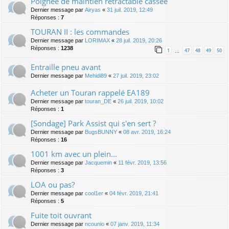
Poignée de maintien rétractable cassée
Dernier message par
Airyas
«
31 juil. 2019, 12:49
Réponses :
7
TOURAN II : les commandes
Dernier message par
LORIMAX
«
28 juil. 2019, 20:26
Réponses :
1238
1
47
48
49
50
…
Entraille pneu avant
Dernier message par
Mehidi89
«
27 juil. 2019, 23:02
Acheter un Touran rappelé EA189
Dernier message par
touran_DE
«
26 juil. 2019, 10:02
Réponses :
1
[Sondage] Park Assist qui s'en sert ?
Dernier message par
BugsBUNNY
«
08 avr. 2019, 16:24
Réponses :
16
1001 km avec un plein...
Dernier message par
Jacquemin
«
11 févr. 2019, 13:56
Réponses :
3
LOA ou pas?
Dernier message par
cool1er
«
04 févr. 2019, 21:41
Réponses :
5
Fuite toit ouvrant
Dernier message par
ncounio
«
07 janv. 2019, 11:34