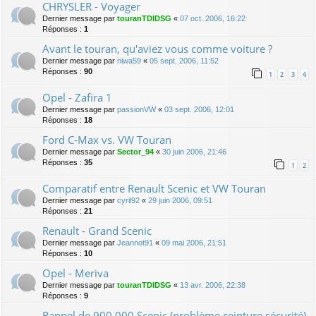
CHRYSLER - Voyager
Dernier message par
touranTDIDSG
«
07 oct. 2006, 16:22
Réponses :
1
Avant le touran, qu'aviez vous comme voiture ?
Dernier message par
niwa59
«
05 sept. 2006, 11:52
Réponses :
90
1
2
3
4
Opel - Zafira 1
Dernier message par
passionVW
«
03 sept. 2006, 12:01
Réponses :
18
Ford C-Max vs. VW Touran
Dernier message par
Sector_94
«
30 juin 2006, 21:46
Réponses :
35
1
2
Comparatif entre Renault Scenic et VW Touran
Dernier message par
cyril92
«
29 juin 2006, 09:51
Réponses :
21
Renault - Grand Scenic
Dernier message par
Jeannot91
«
09 mai 2006, 21:51
Réponses :
10
Opel - Meriva
Dernier message par
touranTDIDSG
«
13 avr. 2006, 22:38
Réponses :
9
Rappel de 900.000 Scenic (problème ceinture sécurité)