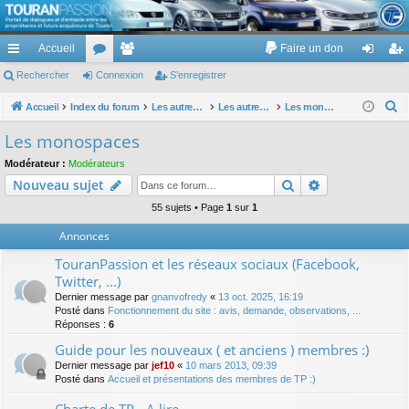
TouranPassion
Accueil
Faire un don
Le forum des propriétaires ou futurs acquéreurs du Volkswagen Touran
cc
Rechercher
or
Connexion
e
S’enregistrer
on
’e
ès
u
m
ne
nr
R
Accueil
Index du forum
Les autres voitures et ce qui touche à la voiture
Les autres modèles hors VW : concessions, modèles, achat, prix et remise ...
Les monospaces
e
ra
m
br
xi
eg
Les monospaces
c
pi
s
es
on
ist
Modérateur :
Modérateurs
h
Rechercher
Recherche av
Nouveau sujet
de
re
e
r
55 sujets • Page
1
sur
1
r
c
Annonces
h
TouranPassion et les réseaux sociaux (Facebook,
e
Twitter, ...)
r
Dernier message par
gnanvofredy
«
13 oct. 2025, 16:19
Posté dans
Fonctionnement du site : avis, demande, observations, ...
Réponses :
6
Guide pour les nouveaux ( et anciens ) membres :)
Dernier message par
jef10
«
10 mars 2013, 09:39
Posté dans
Accueil et présentations des membres de TP :)