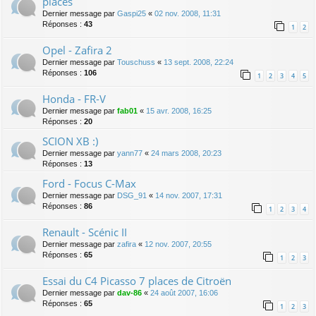
places
Dernier message par
Gaspi25
«
02 nov. 2008, 11:31
Réponses :
43
1
2
Opel - Zafira 2
Dernier message par
Touschuss
«
13 sept. 2008, 22:24
Réponses :
106
1
2
3
4
5
Honda - FR-V
Dernier message par
fab01
«
15 avr. 2008, 16:25
Réponses :
20
SCION XB :)
Dernier message par
yann77
«
24 mars 2008, 20:23
Réponses :
13
Ford - Focus C-Max
Dernier message par
DSG_91
«
14 nov. 2007, 17:31
Réponses :
86
1
2
3
4
Renault - Scénic II
Dernier message par
zafira
«
12 nov. 2007, 20:55
Réponses :
65
1
2
3
Essai du C4 Picasso 7 places de Citroën
Dernier message par
dav-86
«
24 août 2007, 16:06
Réponses :
65
1
2
3