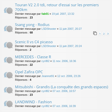
Touran V2 2.0 tdi, retour d'essai sur les premiers
700km
Dernier message par
fab01
«
19 juil. 2007, 13:32
Réponses :
23
Ssang yong - Rodius
Dernier message par
LSDShooter
«
11 juin 2007, 20:27
Réponses :
68
1
2
3
Scenic II vs C4 picasso
Dernier message par
LSDShooter
«
11 juin 2007, 20:24
Réponses :
2
MERCEDES - Classe R
Dernier message par
cyril92
«
11 nov. 2006, 16:36
Réponses :
22
Opel Zafira OPC
Dernier message par
Jeannot91
«
12 oct. 2006, 23:26
Réponses :
4
Mitsubishi - Grandis (La conquête des grands espaces)
Dernier message par
cyril92
«
07 oct. 2006, 16:57
Réponses :
23
LANDWIND - Fashion
Dernier message par
cyril92
«
07 oct. 2006, 16:39