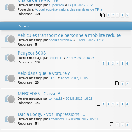
Charte de TP - A lire
Dernier message par
supercook
«
14 juil. 2025, 21:25
Posté dans
Accueil et présentations des membres de TP :)
Réponses :
121
1
2
3
4
5
Sujets
Véhicules transport de personne à mobilité réduite
Dernier message par
anoukserrano32
«
19 déc. 2025, 17:33
Réponses :
5
Peugeot 5008
Dernier message par
antoine41
«
27 nov. 2012, 10:27
Réponses :
137
1
2
3
4
5
6
Vélo dans quelle voiture ?
Dernier message par
ED91
«
12 oct. 2012, 16:05
Réponses :
28
1
2
MERCEDES - Classe B
Dernier message par
tomcat92
«
26 juil. 2012, 16:02
Réponses :
140
1
2
3
4
5
6
Dacia Lodgy - vos impressions ....
Dernier message par
zazounet971
«
08 mai 2012, 05:37
Réponses :
54
1
2
3