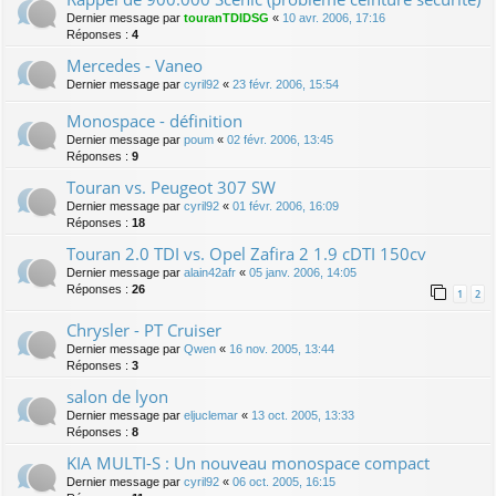
Dernier message par
touranTDIDSG
«
10 avr. 2006, 17:16
Réponses :
4
Mercedes - Vaneo
Dernier message par
cyril92
«
23 févr. 2006, 15:54
Monospace - définition
Dernier message par
poum
«
02 févr. 2006, 13:45
Réponses :
9
Touran vs. Peugeot 307 SW
Dernier message par
cyril92
«
01 févr. 2006, 16:09
Réponses :
18
Touran 2.0 TDI vs. Opel Zafira 2 1.9 cDTI 150cv
Dernier message par
alain42afr
«
05 janv. 2006, 14:05
Réponses :
26
1
2
Chrysler - PT Cruiser
Dernier message par
Qwen
«
16 nov. 2005, 13:44
Réponses :
3
salon de lyon
Dernier message par
eljuclemar
«
13 oct. 2005, 13:33
Réponses :
8
KIA MULTI-S : Un nouveau monospace compact
Dernier message par
cyril92
«
06 oct. 2005, 16:15