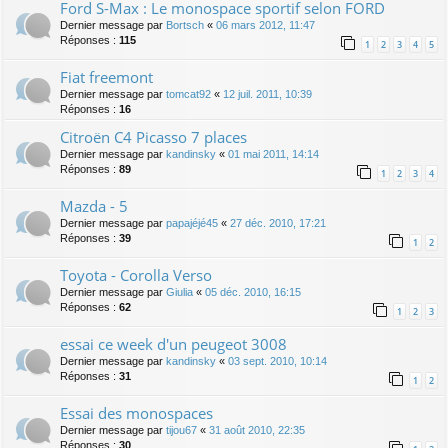
Ford S-Max : Le monospace sportif selon FORD
Dernier message par
Bortsch
«
06 mars 2012, 11:47
Réponses :
115
1
2
3
4
5
Fiat freemont
Dernier message par
tomcat92
«
12 juil. 2011, 10:39
Réponses :
16
Citroën C4 Picasso 7 places
Dernier message par
kandinsky
«
01 mai 2011, 14:14
Réponses :
89
1
2
3
4
Mazda - 5
Dernier message par
papajéjé45
«
27 déc. 2010, 17:21
Réponses :
39
1
2
Toyota - Corolla Verso
Dernier message par
Giulia
«
05 déc. 2010, 16:15
Réponses :
62
1
2
3
essai ce week d'un peugeot 3008
Dernier message par
kandinsky
«
03 sept. 2010, 10:14
Réponses :
31
1
2
Essai des monospaces
Dernier message par
tijou67
«
31 août 2010, 22:35
Réponses :
30