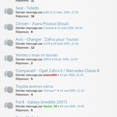
Réponses :
11
Seat - Toledo
Dernier message par
jet92
«
12 sept. 2005, 17:15
Réponses :
16
Citroën - Xsara Picasso (Essai)
Dernier message par
Comodo
«
31 août 2005, 06:44
Réponses :
8
Avis - Changer : Zafira pour Touran
Dernier message par
esl78
«
29 août 2005, 22:18
Réponses :
12
Ventes c-max vs touran
Dernier message par
Z6PO
«
29 juil. 2005, 21:04
Réponses :
2
Comparatif - Opel Zafira II / Mercedes Classe B
Dernier message par
lorenz054
«
15 juil. 2005, 15:32
Réponses :
5
Toyota avensis verso
Dernier message par
Thomax***
«
15 mai 2005, 11:18
Réponses :
4
Ford - Galaxy (modèle 2007)
Dernier message par
Sector_94
«
09 mai 2005, 19:08
Réponses :
5