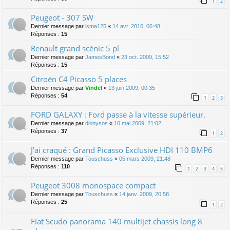
1
2
Peugeot - 307 SW
Dernier message par
isma125
«
14 avr. 2010, 06:48
Réponses :
15
Renault grand scénic 5 pl
Dernier message par
JamesBond
«
23 oct. 2009, 15:52
Réponses :
15
Citroën C4 Picasso 5 places
Dernier message par
Vindel
«
13 juin 2009, 00:35
Réponses :
54
1
2
3
FORD GALAXY : Ford passe à la vitesse supérieur.
Dernier message par
dionysos
«
10 mai 2009, 21:02
Réponses :
37
1
2
J'ai craqué : Grand Picasso Exclusive HDI 110 BMP6
Dernier message par
Touschuss
«
05 mars 2009, 21:48
Réponses :
110
1
2
3
4
5
Peugeot 3008 monospace compact
Dernier message par
Touschuss
«
14 janv. 2009, 20:58
Réponses :
25
1
2
Fiat Scudo panorama 140 multijet chassis long 8