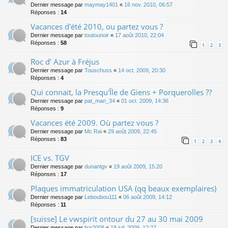
Dernier message par
maymay1401
«
16 nov. 2010, 06:57
Réponses :
14
Vacances d'été 2010, ou partez vous ?
Dernier message par
toutounoir
«
17 août 2010, 22:04
Réponses :
58
1
2
3
Roc d' Azur à Fréjus
Dernier message par
Touschuss
«
14 oct. 2009, 20:30
Réponses :
4
Qui connait, la Presqu'Île de Giens + Porquerolles ??
Dernier message par
pat_man_34
«
01 oct. 2009, 14:36
Réponses :
9
Vacances été 2009. Où partez vous ?
Dernier message par
Mc Rai
«
29 août 2009, 22:45
Réponses :
83
1
2
3
4
ICE vs. TGV
Dernier message par
dunantgv
«
19 août 2009, 15:20
Réponses :
17
Plaques immatriculation USA (qq beaux exemplaires)
Dernier message par
Leboubou111
«
06 août 2009, 14:12
Réponses :
11
[suisse] Le vwspirit ontour du 27 au 30 mai 2009
Dernier message par
fxp2008
«
18 juil. 2009, 12:27