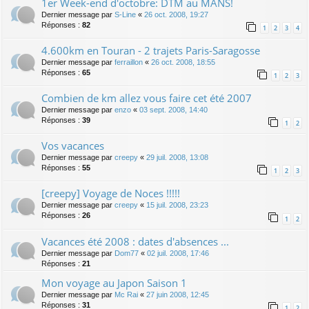
1er Week-end d'octobre: DTM au MANS!
Dernier message par
S-Line
«
26 oct. 2008, 19:27
Réponses :
82
1
2
3
4
4.600km en Touran - 2 trajets Paris-Saragosse
Dernier message par
ferraillon
«
26 oct. 2008, 18:55
Réponses :
65
1
2
3
Combien de km allez vous faire cet été 2007
Dernier message par
enzo
«
03 sept. 2008, 14:40
Réponses :
39
1
2
Vos vacances
Dernier message par
creepy
«
29 juil. 2008, 13:08
Réponses :
55
1
2
3
[creepy] Voyage de Noces !!!!!
Dernier message par
creepy
«
15 juil. 2008, 23:23
Réponses :
26
1
2
Vacances été 2008 : dates d'absences ...
Dernier message par
Dom77
«
02 juil. 2008, 17:46
Réponses :
21
Mon voyage au Japon Saison 1
Dernier message par
Mc Rai
«
27 juin 2008, 12:45
Réponses :
31
1
2