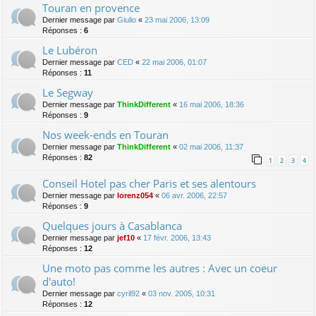
Touran en provence
Dernier message par
Giulio
«
23 mai 2006, 13:09
Réponses :
6
Le Lubéron
Dernier message par
CED
«
22 mai 2006, 01:07
Réponses :
11
Le Segway
Dernier message par
ThinkDifferent
«
16 mai 2006, 18:36
Réponses :
9
Nos week-ends en Touran
Dernier message par
ThinkDifferent
«
02 mai 2006, 11:37
Réponses :
82
1
2
3
4
Conseil Hotel pas cher Paris et ses alentours
Dernier message par
lorenz054
«
06 avr. 2006, 22:57
Réponses :
9
Quelques jours à Casablanca
Dernier message par
jef10
«
17 févr. 2006, 13:43
Réponses :
12
Une moto pas comme les autres : Avec un coeur
d'auto!
Dernier message par
cyril92
«
03 nov. 2005, 10:31
Réponses :
12