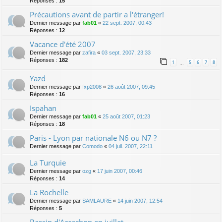
Réponses :
15
Précautions avant de partir a l'étranger!
Dernier message par
fab01
«
22 sept. 2007, 00:43
Réponses :
12
Vacance d'été 2007
Dernier message par
zafira
«
03 sept. 2007, 23:33
Réponses :
182
1
5
6
7
8
…
Yazd
Dernier message par
fxp2008
«
26 août 2007, 09:45
Réponses :
16
Ispahan
Dernier message par
fab01
«
25 août 2007, 01:23
Réponses :
18
Paris - Lyon par nationale N6 ou N7 ?
Dernier message par
Comodo
«
04 juil. 2007, 22:11
La Turquie
Dernier message par
ozg
«
17 juin 2007, 00:46
Réponses :
14
La Rochelle
Dernier message par
SAMLAURE
«
14 juin 2007, 12:54
Réponses :
5