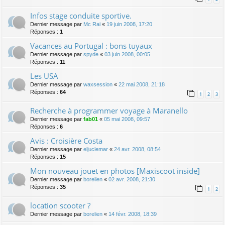
Infos stage conduite sportive.
Dernier message par
Mc Rai
«
19 juin 2008, 17:20
Réponses :
1
Vacances au Portugal : bons tuyaux
Dernier message par
spyde
«
03 juin 2008, 00:05
Réponses :
11
Les USA
Dernier message par
waxsession
«
22 mai 2008, 21:18
Réponses :
64
1
2
3
Recherche à programmer voyage à Maranello
Dernier message par
fab01
«
05 mai 2008, 09:57
Réponses :
6
Avis : Croisière Costa
Dernier message par
eljuclemar
«
24 avr. 2008, 08:54
Réponses :
15
Mon nouveau jouet en photos [Maxiscoot inside]
Dernier message par
borelien
«
02 avr. 2008, 21:30
Réponses :
35
1
2
location scooter ?
Dernier message par
borelien
«
14 févr. 2008, 18:39