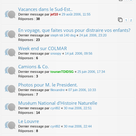
Vacances dans le Sud-Est..
Dernier message par
jef10
«
29 août 2006, 11:55
Réponses :
38
1
2
En voyage, que faites vous pour distraire vos enfants?
Dernier message par
steph tdi 140 dsg
«
24 juil. 2006, 23:20
Réponses :
23
Week end sur COLMAR
Dernier message par
snoopy
«
14 juil. 2006, 09:56
Réponses :
6
Camions & Co.
Dernier message par
touranTDIDSG
«
25 juin 2006, 17:34
Réponses :
3
Photos pour M. le President.
Dernier message par
filexandre
«
07 juin 2006, 10:33
Réponses :
7
Muséum National d'Histoire Naturelle
Dernier message par
cyril92
«
30 mai 2006, 22:51
Réponses :
14
Le Louvre
Dernier message par
cyril92
«
30 mai 2006, 22:44
Réponses :
8