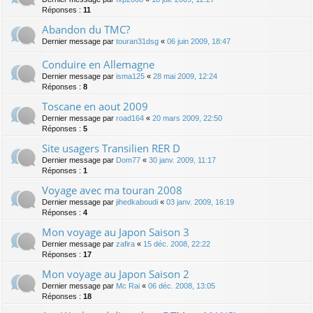
Réponses :
11
Abandon du TMC?
Dernier message par
touran31dsg
«
06 juin 2009, 18:47
Conduire en Allemagne
Dernier message par
isma125
«
28 mai 2009, 12:24
Réponses :
8
Toscane en aout 2009
Dernier message par
road164
«
20 mars 2009, 22:50
Réponses :
5
Site usagers Transilien RER D
Dernier message par
Dom77
«
30 janv. 2009, 11:17
Réponses :
1
Voyage avec ma touran 2008
Dernier message par
jihedkaboudi
«
03 janv. 2009, 16:19
Réponses :
4
Mon voyage au Japon Saison 3
Dernier message par
zafira
«
15 déc. 2008, 22:22
Réponses :
17
Mon voyage au Japon Saison 2
Dernier message par
Mc Rai
«
06 déc. 2008, 13:05
Réponses :
18