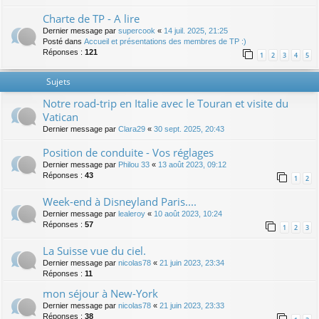
Charte de TP - A lire
Dernier message par
supercook
«
14 juil. 2025, 21:25
Posté dans
Accueil et présentations des membres de TP :)
Réponses :
121
1
2
3
4
5
Sujets
Notre road-trip en Italie avec le Touran et visite du
Vatican
Dernier message par
Clara29
«
30 sept. 2025, 20:43
Position de conduite - Vos réglages
Dernier message par
Philou 33
«
13 août 2023, 09:12
Réponses :
43
1
2
Week-end à Disneyland Paris....
Dernier message par
lealeroy
«
10 août 2023, 10:24
Réponses :
57
1
2
3
La Suisse vue du ciel.
Dernier message par
nicolas78
«
21 juin 2023, 23:34
Réponses :
11
mon séjour à New-York
Dernier message par
nicolas78
«
21 juin 2023, 23:33
Réponses :
38