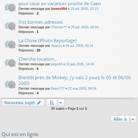
pour ceux en vacances proche de Caen
Dernier message par
lorenz054
«
29 juil. 2005, 23:13
Réponses :
2
Vos bonnes adresses
Dernier message par
Thomax***
«
29 juil. 2005, 08:58
Réponses :
1
La Chine {Photo Reportage}
Dernier message par
Sparco
«
04 juil. 2005, 09:16
Réponses :
20
Cherche location...
Dernier message par
peps83
«
10 juin 2005, 14:44
Réponses :
5
Bientôt près de Mickey, j'y vais 2 jours le 05 et 06/06
2005
Dernier message par
Beus777
«
22 mai 2005, 09:04
Réponses :
4
Nouveau sujet
95 sujets • Page
1
sur
1
Aller à
Qui est en ligne