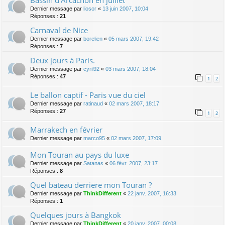
Bassin d'Arcachon en juillet
Dernier message par
liosor
«
13 juin 2007, 10:04
Réponses :
21
Carnaval de Nice
Dernier message par
borelien
«
05 mars 2007, 19:42
Réponses :
7
Deux jours à Paris.
Dernier message par
cyril92
«
03 mars 2007, 18:04
Réponses :
47
1
2
Le ballon captif - Paris vue du ciel
Dernier message par
ratinaud
«
02 mars 2007, 18:17
Réponses :
27
1
2
Marrakech en février
Dernier message par
marco95
«
02 mars 2007, 17:09
Mon Touran au pays du luxe
Dernier message par
Satanas
«
06 févr. 2007, 23:17
Réponses :
8
Quel bateau derriere mon Touran ?
Dernier message par
ThinkDifferent
«
22 janv. 2007, 16:33
Réponses :
1
Quelques jours à Bangkok
Dernier message par
ThinkDifferent
«
20 janv. 2007, 00:08