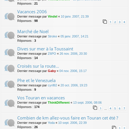
Réponses :
21
Vacances 2006
Dernier message par
Vindel
«
10 janv. 2007, 21:39
Réponses :
98
1
2
3
4
Marché de Noël
Dernier message par
Stroke
«
05 janv. 2007, 14:21
Réponses :
3
Dives sur mer à la Toussaint
Dernier message par
Z6PO
«
26 nov. 2006, 20:30
Réponses :
14
Croisés sur la route...
Dernier message par
Gaby
«
04 nov. 2006, 15:17
Phe et le Venezuela
Dernier message par
cyril92
«
20 oct. 2006, 19:23
Réponses :
9
Vos Touran en vacances
Dernier message par
ThinkDifferent
«
13 sept. 2006, 08:06
Réponses :
174
1
4
5
6
7
…
Combien de km allez-vous faire en Touran cet été ?
Dernier message par
Yoda
«
10 sept. 2006, 22:39
Réponses :
26
1
2