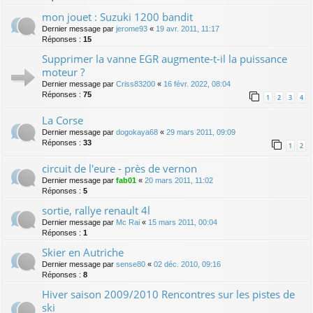
mon jouet : Suzuki 1200 bandit
Dernier message par
jerome93
«
19 avr. 2011, 11:17
Réponses :
15
Supprimer la vanne EGR augmente-t-il la puissance
moteur ?
Dernier message par
Criss83200
«
16 févr. 2022, 08:04
Réponses :
75
1
2
3
4
La Corse
Dernier message par
dogokaya68
«
29 mars 2011, 09:09
Réponses :
33
1
2
circuit de l'eure - près de vernon
Dernier message par
fab01
«
20 mars 2011, 11:02
Réponses :
5
sortie, rallye renault 4l
Dernier message par
Mc Rai
«
15 mars 2011, 00:04
Réponses :
1
Skier en Autriche
Dernier message par
sense80
«
02 déc. 2010, 09:16
Réponses :
8
Hiver saison 2009/2010 Rencontres sur les pistes de
ski