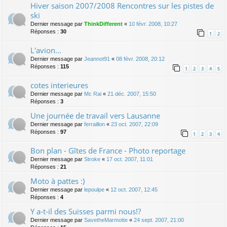
Hiver saison 2007/2008 Rencontres sur les pistes de
ski
Dernier message par
ThinkDifferent
«
10 févr. 2008, 10:27
Réponses :
30
1
2
L'avion...
Dernier message par
Jeannot91
«
08 févr. 2008, 20:12
Réponses :
115
1
2
3
4
5
cotes interieures
Dernier message par
Mc Rai
«
21 déc. 2007, 15:50
Réponses :
3
Une journée de travail vers Lausanne
Dernier message par
ferraillon
«
23 oct. 2007, 22:09
Réponses :
97
1
2
3
4
Bon plan - Gîtes de France - Photo reportage
Dernier message par
Stroke
«
17 oct. 2007, 11:01
Réponses :
21
Moto à pattes :)
Dernier message par
lepoulpe
«
12 oct. 2007, 12:45
Réponses :
4
Y a-t-il des Suisses parmi nous!?
Dernier message par
SavetheMarmotte
«
24 sept. 2007, 21:00