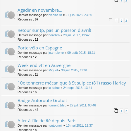
1
2
Agadir en novembre...
Dernier message par
nicolas78
«
21 juin 2023, 23:30
Réponses :
57
1
2
3
Retour sur tp, pas un poisson d'avril!
Dernier message par
borelien
«
29 juil. 2017, 19:42
Réponses :
12
Porte vélo en Espagne
Dernier message par
jean-pierre
«
09 août 2015, 18:11
Réponses :
2
Week end vtt en Auvergne
Dernier message par
Miguel
«
30 juin 2015, 11:01
Réponses :
11
10e tonnerre mécanique à St sulpice (81) rasso Harley
Dernier message par
le bahut
«
24 sept. 2013, 13:41
Réponses :
6
Badge Autoroute Gratuit
Dernier message par
touran31dsg
«
27 juil. 2011, 08:46
Réponses :
44
1
2
Aller à l'Ile de Ré depuis Paris...
Dernier message par
toutounoir
«
13 mai 2011, 12:37
Réponses :
8