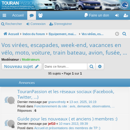
TouranPassion
Accueil
Faire un don
Le forum des propriétaires ou futurs acquéreurs du Volkswagen Touran
cc
Rechercher
or
Connexion
e
S’enregistrer
on
’e
ès
u
m
ne
nr
R
Accueil
Index du forum
Equipement, maison, famille, passion, hobby, détente, ...
Vos virées, escapades, week-end, vacances en vélo, moto, voiture, train bateau, avion, fusée, ...
e
ra
m
br
xi
eg
Vos virées, escapades, week-end, vacances en
c
pi
s
es
on
ist
vélo, moto, voiture, train bateau, avion, fusée, ...
h
de
re
e
Modérateur :
Modérateurs
Rechercher
Recherche av
Nouveau sujet
r
r
c
95 sujets • Page
1
sur
1
h
Annonces
e
TouranPassion et les réseaux sociaux (Facebook,
r
Twitter, ...)
Dernier message par
gnanvofredy
«
13 oct. 2025, 16:19
Posté dans
Fonctionnement du site : avis, demande, observations, ...
Réponses :
6
Guide pour les nouveaux ( et anciens ) membres :)
Dernier message par
jef10
«
10 mars 2013, 09:39
Posté dans
Accueil et présentations des membres de TP :)