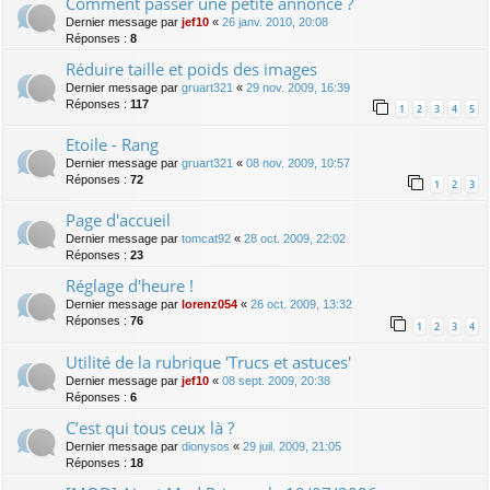
Comment passer une petite annonce ?
Dernier message par
jef10
«
26 janv. 2010, 20:08
Réponses :
8
Réduire taille et poids des images
Dernier message par
gruart321
«
29 nov. 2009, 16:39
Réponses :
117
1
2
3
4
5
Etoile - Rang
Dernier message par
gruart321
«
08 nov. 2009, 10:57
Réponses :
72
1
2
3
Page d'accueil
Dernier message par
tomcat92
«
28 oct. 2009, 22:02
Réponses :
23
Réglage d'heure !
Dernier message par
lorenz054
«
26 oct. 2009, 13:32
Réponses :
76
1
2
3
4
Utilité de la rubrique 'Trucs et astuces'
Dernier message par
jef10
«
08 sept. 2009, 20:38
Réponses :
6
C’est qui tous ceux là ?
Dernier message par
dionysos
«
29 juil. 2009, 21:05
Réponses :
18