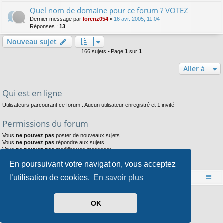
Quel nom de domaine pour ce forum ? VOTEZ
Dernier message par
lorenz054
«
16 avr. 2005, 11:04
Réponses :
13
Nouveau sujet
166 sujets • Page
1
sur
1
Aller à
Qui est en ligne
Utilisateurs parcourant ce forum : Aucun utilisateur enregistré et 1 invité
Permissions du forum
Vous
ne pouvez pas
poster de nouveaux sujets
Vous
ne pouvez pas
répondre aux sujets
Vous
ne pouvez pas
modifier vos messages
Vous
ne pouvez pas
supprimer vos messages
En poursuivant votre navigation, vous acceptez
Vous
ne pouvez pas
joindre des fichiers
l’utilisation de cookies.
En savoir plus
Accueil
Index du forum
Développé par
phpBB
® Forum Software © phpBB Limited
OK
Style par
Arty
- phpBB 3.3 par MrGaby
Traduit par
phpBB-fr.com
Confidentialité
|
Conditions