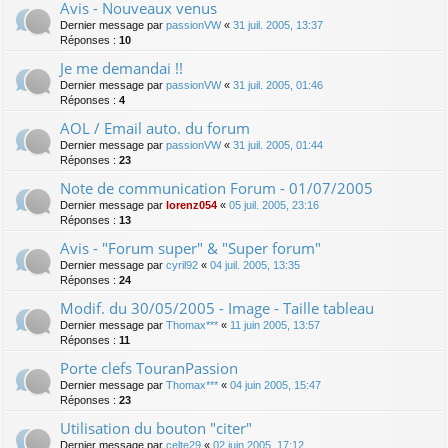
Avis - Nouveaux venus
Dernier message par
passionVW
«
31 juil. 2005, 13:37
Réponses :
10
Je me demandai !!
Dernier message par
passionVW
«
31 juil. 2005, 01:46
Réponses :
4
AOL / Email auto. du forum
Dernier message par
passionVW
«
31 juil. 2005, 01:44
Réponses :
23
Note de communication Forum - 01/07/2005
Dernier message par
lorenz054
«
05 juil. 2005, 23:16
Réponses :
13
Avis - "Forum super" & "Super forum"
Dernier message par
cyril92
«
04 juil. 2005, 13:35
Réponses :
24
Modif. du 30/05/2005 - Image - Taille tableau
Dernier message par
Thomax***
«
11 juin 2005, 13:57
Réponses :
11
Porte clefs TouranPassion
Dernier message par
Thomax***
«
04 juin 2005, 15:47
Réponses :
23
Utilisation du bouton "citer"
Dernier message par
celte29
«
02 juin 2005, 17:12