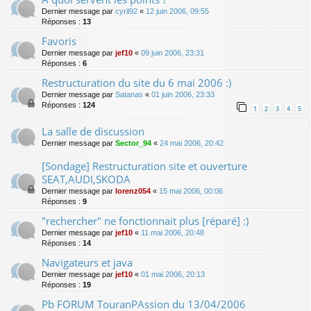
Dernier message par
cyril92
«
12 juin 2006, 09:55
Réponses :
13
Favoris
Dernier message par
jef10
«
09 juin 2006, 23:31
Réponses :
6
Restructuration du site du 6 mai 2006 :)
Dernier message par
Satanas
«
01 juin 2006, 23:33
Réponses :
124
1
2
3
4
5
La salle de discussion
Dernier message par
Sector_94
«
24 mai 2006, 20:42
[Sondage] Restructuration site et ouverture
SEAT,AUDI,SKODA
Dernier message par
lorenz054
«
15 mai 2006, 00:06
Réponses :
9
"rechercher" ne fonctionnait plus [réparé] :)
Dernier message par
jef10
«
11 mai 2006, 20:48
Réponses :
14
Navigateurs et java
Dernier message par
jef10
«
01 mai 2006, 20:13
Réponses :
19
Pb FORUM TouranPAssion du 13/04/2006