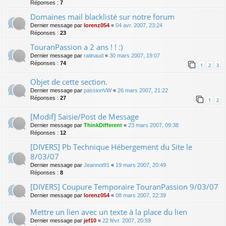
Réponses :
7
Domaines mail blacklisté sur notre forum
Dernier message par
lorenz054
«
04 avr. 2007, 23:24
Réponses :
23
TouranPassion a 2 ans ! ! :)
Dernier message par
ratinaud
«
30 mars 2007, 19:07
Réponses :
74
1
2
3
Objet de cette section.
Dernier message par
passionVW
«
26 mars 2007, 21:22
Réponses :
27
1
2
[Modif] Saisie/Post de Message
Dernier message par
ThinkDifferent
«
23 mars 2007, 09:38
Réponses :
12
[DIVERS] Pb Technique Hébergement du Site le
8/03/07
Dernier message par
Jeannot91
«
19 mars 2007, 20:49
Réponses :
8
[DIVERS] Coupure Temporaire TouranPassion 9/03/07
Dernier message par
lorenz054
«
08 mars 2007, 22:39
Mettre un lien avec un texte à la place du lien
Dernier message par
jef10
«
22 févr. 2007, 20:59