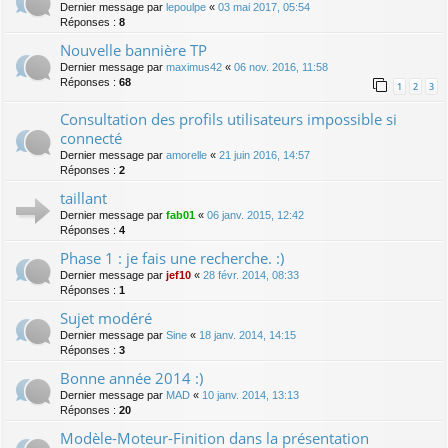
Dernier message par
lepoulpe
«
03 mai 2017, 05:54
Réponses :
8
Nouvelle bannière TP
Dernier message par
maximus42
«
06 nov. 2016, 11:58
Réponses :
68
1
2
3
Consultation des profils utilisateurs impossible si
connecté
Dernier message par
amorelle
«
21 juin 2016, 14:57
Réponses :
2
taillant
Dernier message par
fab01
«
06 janv. 2015, 12:42
Réponses :
4
Phase 1 : je fais une recherche. :)
Dernier message par
jef10
«
28 févr. 2014, 08:33
Réponses :
1
Sujet modéré
Dernier message par
Sine
«
18 janv. 2014, 14:15
Réponses :
3
Bonne année 2014 :)
Dernier message par
MAD
«
10 janv. 2014, 13:13
Réponses :
20
Modèle-Moteur-Finition dans la présentation