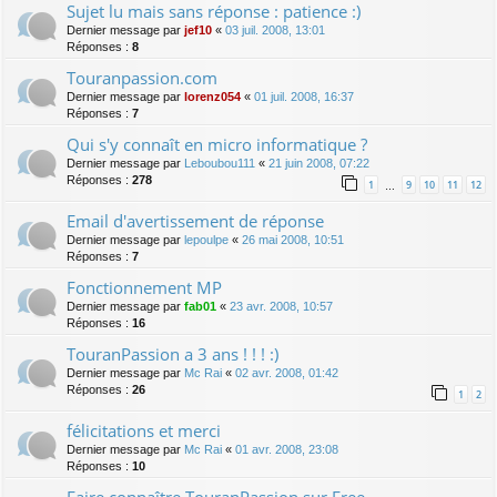
Sujet lu mais sans réponse : patience :)
Dernier message par
jef10
«
03 juil. 2008, 13:01
Réponses :
8
Touranpassion.com
Dernier message par
lorenz054
«
01 juil. 2008, 16:37
Réponses :
7
Qui s'y connaît en micro informatique ?
Dernier message par
Leboubou111
«
21 juin 2008, 07:22
Réponses :
278
1
9
10
11
12
…
Email d'avertissement de réponse
Dernier message par
lepoulpe
«
26 mai 2008, 10:51
Réponses :
7
Fonctionnement MP
Dernier message par
fab01
«
23 avr. 2008, 10:57
Réponses :
16
TouranPassion a 3 ans ! ! ! :)
Dernier message par
Mc Rai
«
02 avr. 2008, 01:42
Réponses :
26
1
2
félicitations et merci
Dernier message par
Mc Rai
«
01 avr. 2008, 23:08
Réponses :
10