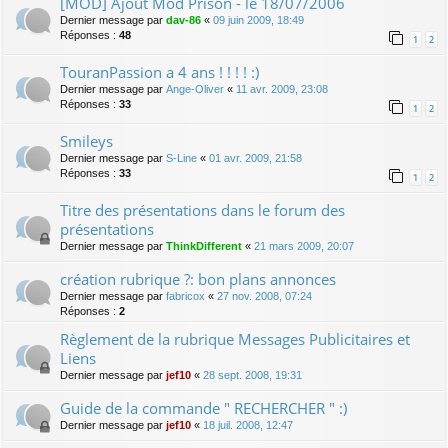
[MOD] Ajout Mod Prison - le 18/07/2006
Dernier message par
dav-86
«
09 juin 2009, 18:49
Réponses :
48
1
2
TouranPassion a 4 ans ! ! ! ! :)
Dernier message par
Ange-Oliver
«
11 avr. 2009, 23:08
Réponses :
33
1
2
Smileys
Dernier message par
S-Line
«
01 avr. 2009, 21:58
Réponses :
33
1
2
Titre des présentations dans le forum des
présentations
Dernier message par
ThinkDifferent
«
21 mars 2009, 20:07
création rubrique ?: bon plans annonces
Dernier message par
fabricox
«
27 nov. 2008, 07:24
Réponses :
2
Règlement de la rubrique Messages Publicitaires et
Liens
Dernier message par
jef10
«
28 sept. 2008, 19:31
Guide de la commande " RECHERCHER " :)
Dernier message par
jef10
«
18 juil. 2008, 12:47