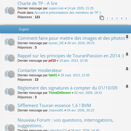
Charte de TP - A lire
Dernier message par
supercook
«
14 juil. 2025, 21:25
Posté dans
Accueil et présentations des membres de TP :)
Réponses :
121
1
2
3
4
5
Sujets
Comment faire pour mettre des images et des photos ?
Dernier message par
touran_DE
«
26 oct. 2016, 09:23
Réponses :
3
Rappel sur les principes de TouranPassion en 2014 :)
Dernier message par
jef10
«
18 janv. 2014, 10:36
Contacter moderateur
Dernier message par
fab01
«
18 sept. 2013, 13:35
Réponses :
13
Règlement des signatures à compter du 01/10/09
Dernier message par
ThinkDifferent
«
02 nov. 2009, 18:41
Réponses :
3
Sifflement Touran essence 1,6 l BVM
Dernier message par
Jeannot91
«
04 avr. 2026, 20:23
Nouveau Forum : vos questions, interrogations,
suggestions..
Dernier message par
Leboubou111
«
09 janv. 2026, 14:26