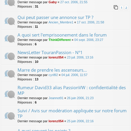
Dernier message par
Gaby
«
27 oct. 2006, 21:55
Réponses :
31
1
2
Qui peut passer une annonce sur TP ?
Dernier message par
Ancien_Membre1
«
17 oct. 2006, 21:58
Réponses :
11
A quoi sert l'emprisoonement dans le forum
Dernier message par
ThinkDifferent
«
04 sept. 2006, 23:27
Réponses :
6
NewsLetter TouranPassion - N°1
Dernier message par
lorenz054
«
23 juil. 2006, 13:16
Réponses :
10
Marre de prendre les ascenseurs...
Dernier message par
cyril92
«
04 juil. 2006, 11:57
Réponses :
13
Rumeur David33 alias PassionVW : confidentialité des
MP
Dernier message par
Jeannot91
«
26 juin 2006, 21:23
Réponses :
6
Suivi / Avis sur modération appliquée sur notre forum
TP
Dernier message par
lorenz054
«
25 juin 2006, 22:16
A quoi servent les points ?