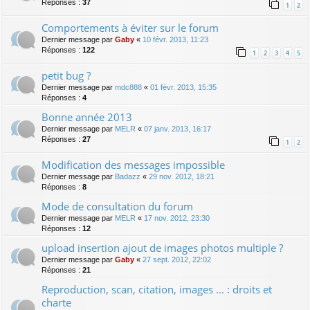
Réponses :
37
1
2
Comportements à éviter sur le forum
Dernier message par
Gaby
«
10 févr. 2013, 11:23
Réponses :
122
1
2
3
4
5
petit bug ?
Dernier message par
mdc888
«
01 févr. 2013, 15:35
Réponses :
4
Bonne année 2013
Dernier message par
MELR
«
07 janv. 2013, 16:17
Réponses :
27
1
2
Modification des messages impossible
Dernier message par
Badazz
«
29 nov. 2012, 18:21
Réponses :
8
Mode de consultation du forum
Dernier message par
MELR
«
17 nov. 2012, 23:30
Réponses :
12
upload insertion ajout de images photos multiple ?
Dernier message par
Gaby
«
27 sept. 2012, 22:02
Réponses :
21
Reproduction, scan, citation, images ... : droits et
charte