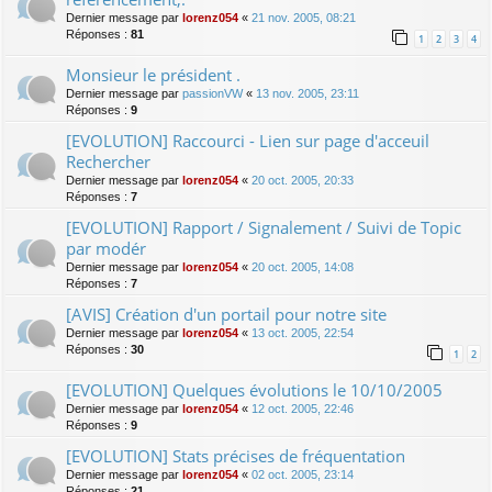
Dernier message par
lorenz054
«
21 nov. 2005, 08:21
Réponses :
81
1
2
3
4
Monsieur le président .
Dernier message par
passionVW
«
13 nov. 2005, 23:11
Réponses :
9
[EVOLUTION] Raccourci - Lien sur page d'acceuil
Rechercher
Dernier message par
lorenz054
«
20 oct. 2005, 20:33
Réponses :
7
[EVOLUTION] Rapport / Signalement / Suivi de Topic
par modér
Dernier message par
lorenz054
«
20 oct. 2005, 14:08
Réponses :
7
[AVIS] Création d'un portail pour notre site
Dernier message par
lorenz054
«
13 oct. 2005, 22:54
Réponses :
30
1
2
[EVOLUTION] Quelques évolutions le 10/10/2005
Dernier message par
lorenz054
«
12 oct. 2005, 22:46
Réponses :
9
[EVOLUTION] Stats précises de fréquentation
Dernier message par
lorenz054
«
02 oct. 2005, 23:14
Réponses :
21