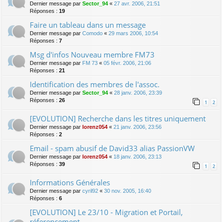
Dernier message par
Sector_94
«
27 avr. 2006, 21:51
Réponses :
19
Faire un tableau dans un message
Dernier message par
Comodo
«
29 mars 2006, 10:54
Réponses :
7
Msg d'infos Nouveau membre FM73
Dernier message par
FM 73
«
05 févr. 2006, 21:06
Réponses :
21
Identification des membres de l'assoc.
Dernier message par
Sector_94
«
28 janv. 2006, 23:39
Réponses :
26
1
2
[EVOLUTION] Recherche dans les titres uniquement
Dernier message par
lorenz054
«
21 janv. 2006, 23:56
Réponses :
2
Email - spam abusif de David33 alias PassionVW
Dernier message par
lorenz054
«
18 janv. 2006, 23:13
Réponses :
39
1
2
Informations Générales
Dernier message par
cyril92
«
30 nov. 2005, 16:40
Réponses :
6
[EVOLUTION] Le 23/10 - Migration et Portail,
réferencement,.