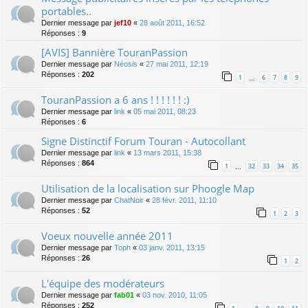
portables..
Dernier message par
jef10
«
28 août 2011, 16:52
Réponses :
9
[AVIS] Bannière TouranPassion
Dernier message par
Néosis
«
27 mai 2011, 12:19
Réponses :
202
1
6
7
8
9
…
TouranPassion a 6 ans ! ! ! ! ! ! :)
Dernier message par
link
«
05 mai 2011, 08:23
Réponses :
6
Signe Distinctif Forum Touran - Autocollant
Dernier message par
link
«
13 mars 2011, 15:38
Réponses :
864
1
32
33
34
35
…
Utilisation de la localisation sur Phoogle Map
Dernier message par
ChatNoir
«
28 févr. 2011, 11:10
Réponses :
52
1
2
3
Voeux nouvelle année 2011
Dernier message par
Toph
«
03 janv. 2011, 13:15
Réponses :
26
1
2
L'équipe des modérateurs
Dernier message par
fab01
«
03 nov. 2010, 11:05
Réponses :
252