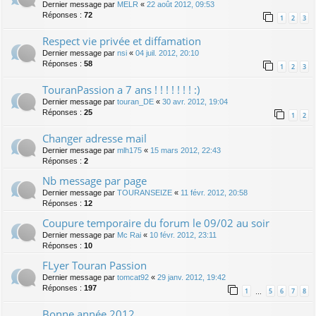
Dernier message par
MELR
«
22 août 2012, 09:53
Réponses :
72
1
2
3
Respect vie privée et diffamation
Dernier message par
nsi
«
04 juil. 2012, 20:10
Réponses :
58
1
2
3
TouranPassion a 7 ans ! ! ! ! ! ! ! :)
Dernier message par
touran_DE
«
30 avr. 2012, 19:04
Réponses :
25
1
2
Changer adresse mail
Dernier message par
mlh175
«
15 mars 2012, 22:43
Réponses :
2
Nb message par page
Dernier message par
TOURANSEIZE
«
11 févr. 2012, 20:58
Réponses :
12
Coupure temporaire du forum le 09/02 au soir
Dernier message par
Mc Rai
«
10 févr. 2012, 23:11
Réponses :
10
FLyer Touran Passion
Dernier message par
tomcat92
«
29 janv. 2012, 19:42
Réponses :
197
1
5
6
7
8
…
Bonne année 2012