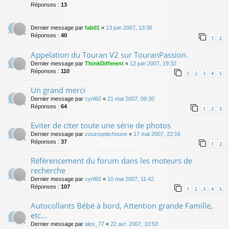
Réponses :
13
Dernier message par
fab01
«
13 juin 2007, 13:36
Réponses :
40
1
2
Appelation du Touran V2 sur TouranPassion.
Dernier message par
ThinkDifferent
«
12 juin 2007, 19:32
Réponses :
110
1
2
3
4
5
Un grand merci
Dernier message par
cyril92
«
21 mai 2007, 09:30
Réponses :
64
1
2
3
Eviter de citer toute une série de photos
Dernier message par
zouzoupitchoune
«
17 mai 2007, 22:16
Réponses :
37
1
2
Référencement du forum dans les moteurs de
recherche
Dernier message par
cyril92
«
10 mai 2007, 11:42
Réponses :
107
1
2
3
4
5
Autocollants Bébé à bord, Attention grande Famille,
etc...
Dernier message par
alex_77
«
22 avr. 2007, 10:53