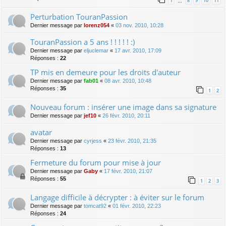
1
8
9
10
11
…
Perturbation TouranPassion
Dernier message par
lorenz054
«
03 nov. 2010, 10:28
TouranPassion a 5 ans ! ! ! ! ! :)
Dernier message par
eljuclemar
«
17 avr. 2010, 17:09
Réponses :
22
TP mis en demeure pour les droits d'auteur
Dernier message par
fab01
«
08 avr. 2010, 10:48
Réponses :
35
1
2
Nouveau forum : insérer une image dans sa signature
Dernier message par
jef10
«
26 févr. 2010, 20:11
avatar
Dernier message par
cyrjess
«
23 févr. 2010, 21:35
Réponses :
13
Fermeture du forum pour mise à jour
Dernier message par
Gaby
«
17 févr. 2010, 21:07
Réponses :
55
1
2
3
Langage difficile à décrypter : à éviter sur le forum
Dernier message par
tomcat92
«
01 févr. 2010, 22:23
Réponses :
24