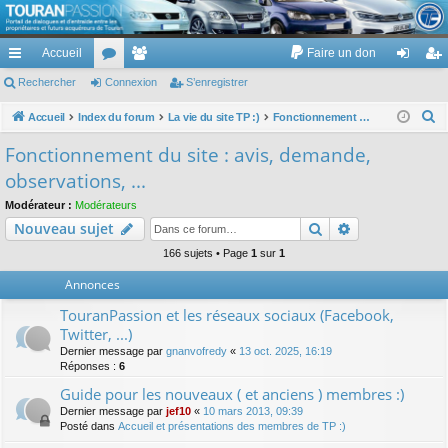
TouranPassion
Accueil
Faire un don
Le forum des propriétaires ou futurs acquéreurs du Volkswagen Touran
cc
Rechercher
or
Connexion
e
S’enregistrer
on
’e
ès
u
m
ne
nr
R
Accueil
Index du forum
La vie du site TP :)
Fonctionnement du site : avis, demande, observations, ...
e
ra
m
br
xi
eg
Fonctionnement du site : avis, demande,
c
pi
s
es
on
ist
observations, ...
h
de
re
e
Modérateur :
Modérateurs
Rechercher
Recherche av
Nouveau sujet
r
r
c
166 sujets • Page
1
sur
1
h
Annonces
e
TouranPassion et les réseaux sociaux (Facebook,
r
Twitter, ...)
Dernier message par
gnanvofredy
«
13 oct. 2025, 16:19
Réponses :
6
Guide pour les nouveaux ( et anciens ) membres :)
Dernier message par
jef10
«
10 mars 2013, 09:39
Posté dans
Accueil et présentations des membres de TP :)