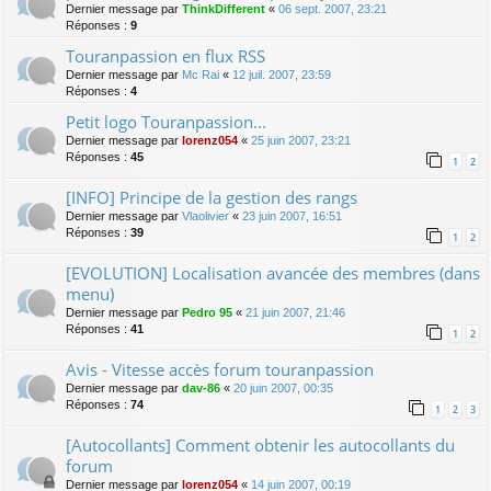
Dernier message par
ThinkDifferent
«
06 sept. 2007, 23:21
Réponses :
9
Touranpassion en flux RSS
Dernier message par
Mc Rai
«
12 juil. 2007, 23:59
Réponses :
4
Petit logo Touranpassion...
Dernier message par
lorenz054
«
25 juin 2007, 23:21
Réponses :
45
1
2
[INFO] Principe de la gestion des rangs
Dernier message par
Vlaolivier
«
23 juin 2007, 16:51
Réponses :
39
1
2
[EVOLUTION] Localisation avancée des membres (dans
menu)
Dernier message par
Pedro 95
«
21 juin 2007, 21:46
Réponses :
41
1
2
Avis - Vitesse accès forum touranpassion
Dernier message par
dav-86
«
20 juin 2007, 00:35
Réponses :
74
1
2
3
[Autocollants] Comment obtenir les autocollants du
forum
Dernier message par
lorenz054
«
14 juin 2007, 00:19