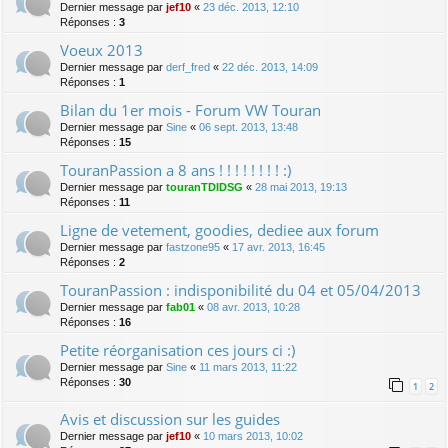
Dernier message par
jef10
«
23 déc. 2013, 12:10
Réponses :
3
Voeux 2013
Dernier message par
derf_fred
«
22 déc. 2013, 14:09
Réponses :
1
Bilan du 1er mois - Forum VW Touran
Dernier message par
Sine
«
06 sept. 2013, 13:48
Réponses :
15
TouranPassion a 8 ans ! ! ! ! ! ! ! ! :)
Dernier message par
touranTDIDSG
«
28 mai 2013, 19:13
Réponses :
11
Ligne de vetement, goodies, dediee aux forum
Dernier message par
fastzone95
«
17 avr. 2013, 16:45
Réponses :
2
TouranPassion : indisponibilité du 04 et 05/04/2013
Dernier message par
fab01
«
08 avr. 2013, 10:28
Réponses :
16
Petite réorganisation ces jours ci :)
Dernier message par
Sine
«
11 mars 2013, 11:22
Réponses :
30
1
2
Avis et discussion sur les guides
Dernier message par
jef10
«
10 mars 2013, 10:02