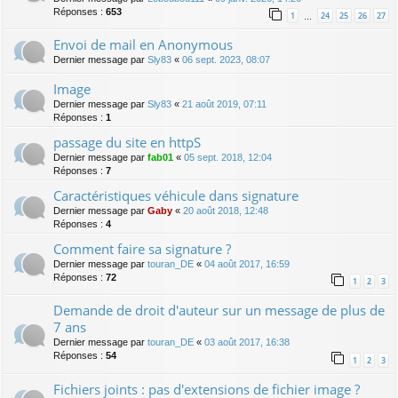
Réponses :
653
1
24
25
26
27
…
Envoi de mail en Anonymous
Dernier message par
Sly83
«
06 sept. 2023, 08:07
Image
Dernier message par
Sly83
«
21 août 2019, 07:11
Réponses :
1
passage du site en httpS
Dernier message par
fab01
«
05 sept. 2018, 12:04
Réponses :
7
Caractéristiques véhicule dans signature
Dernier message par
Gaby
«
20 août 2018, 12:48
Réponses :
4
Comment faire sa signature ?
Dernier message par
touran_DE
«
04 août 2017, 16:59
Réponses :
72
1
2
3
Demande de droit d'auteur sur un message de plus de
7 ans
Dernier message par
touran_DE
«
03 août 2017, 16:38
Réponses :
54
1
2
3
Fichiers joints : pas d'extensions de fichier image ?