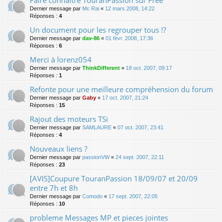
Faire connaître TouranPassion sur Free
Dernier message par
Mc Rai
«
12 mars 2008, 14:22
Réponses :
4
Un document pour les regrouper tous !?
Dernier message par
dav-86
«
01 févr. 2008, 17:36
Réponses :
6
Merci à lorenz054
Dernier message par
ThinkDifferent
«
18 oct. 2007, 09:17
Réponses :
1
Refonte pour une meilleure compréhension du forum
Dernier message par
Gaby
«
17 oct. 2007, 21:24
Réponses :
15
Rajout des moteurs TSi
Dernier message par
SAMLAURE
«
07 oct. 2007, 23:41
Réponses :
4
Nouveaux liens ?
Dernier message par
passionVW
«
24 sept. 2007, 22:11
Réponses :
23
[AVIS]Coupure TouranPassion 18/09/07 et 20/09
entre 7h et 8h
Dernier message par
Comodo
«
17 sept. 2007, 22:05
Réponses :
10
probleme Messages MP et pieces jointes