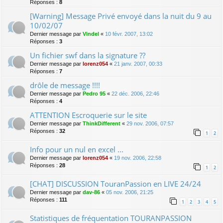
Réponses :
8
[Warning] Message Privé envoyé dans la nuit du 9 au
10/02/07
Dernier message par
Vindel
«
10 févr. 2007, 13:02
Réponses :
3
Un fichier swf dans la signature ??
Dernier message par
lorenz054
«
21 janv. 2007, 00:33
Réponses :
7
drôle de message !!!!
Dernier message par
Pedro 95
«
22 déc. 2006, 22:46
Réponses :
4
ATTENTION Escroquerie sur le site
Dernier message par
ThinkDifferent
«
29 nov. 2006, 07:57
Réponses :
32
1
2
Info pour un nul en excel ...
Dernier message par
lorenz054
«
19 nov. 2006, 22:58
Réponses :
28
1
2
[CHAT] DISCUSSION TouranPassion en LIVE 24/24
Dernier message par
dav-86
«
05 nov. 2006, 21:25
Réponses :
111
1
2
3
4
5
Statistiques de fréquentation TOURANPASSION