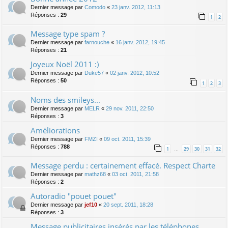
Dernier message par
Comodo
«
23 janv. 2012, 11:13
Réponses :
29
1
2
Message type spam ?
Dernier message par
farnouche
«
16 janv. 2012, 19:45
Réponses :
21
Joyeux Noël 2011 :)
Dernier message par
Duke57
«
02 janv. 2012, 10:52
Réponses :
50
1
2
3
Noms des smileys...
Dernier message par
MELR
«
29 nov. 2011, 22:50
Réponses :
3
Améliorations
Dernier message par
FMZI
«
09 oct. 2011, 15:39
Réponses :
788
1
29
30
31
32
…
Message perdu : certainement effacé. Respect Charte
Dernier message par
mathz68
«
03 oct. 2011, 21:58
Réponses :
2
Autoradio "pouet pouet"
Dernier message par
jef10
«
20 sept. 2011, 18:28
Réponses :
3
Message publicitaires insérés par les téléphones