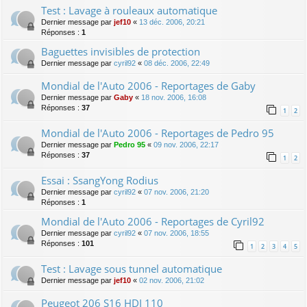
Test : Lavage à rouleaux automatique
Dernier message par
jef10
«
13 déc. 2006, 20:21
Réponses :
1
Baguettes invisibles de protection
Dernier message par
cyril92
«
08 déc. 2006, 22:49
Mondial de l'Auto 2006 - Reportages de Gaby
Dernier message par
Gaby
«
18 nov. 2006, 16:08
Réponses :
37
1
2
Mondial de l'Auto 2006 - Reportages de Pedro 95
Dernier message par
Pedro 95
«
09 nov. 2006, 22:17
Réponses :
37
1
2
Essai : SsangYong Rodius
Dernier message par
cyril92
«
07 nov. 2006, 21:20
Réponses :
1
Mondial de l'Auto 2006 - Reportages de Cyril92
Dernier message par
cyril92
«
07 nov. 2006, 18:55
Réponses :
101
1
2
3
4
5
Test : Lavage sous tunnel automatique
Dernier message par
jef10
«
02 nov. 2006, 21:02
Peugeot 206 S16 HDI 110