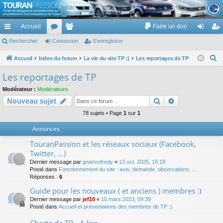
TouranPassion
Accueil
Faire un don
Le forum des propriétaires ou futurs acquéreurs du Volkswagen Touran
cc
Rechercher
or
Connexion
e
S’enregistrer
on
’e
ès
u
m
ne
nr
R
Accueil
Index du forum
La vie du site TP :)
Les reportages de TP
e
ra
m
br
xi
eg
Les reportages de TP
c
pi
s
es
on
ist
Modérateur :
Modérateurs
h
Rechercher
Recherche av
Nouveau sujet
de
re
e
r
78 sujets • Page
1
sur
1
r
c
Annonces
h
TouranPassion et les réseaux sociaux (Facebook,
e
Twitter, ...)
r
Dernier message par
gnanvofredy
«
13 oct. 2025, 16:19
Posté dans
Fonctionnement du site : avis, demande, observations, ...
Réponses :
6
Guide pour les nouveaux ( et anciens ) membres :)
Dernier message par
jef10
«
10 mars 2013, 09:39
Posté dans
Accueil et présentations des membres de TP :)