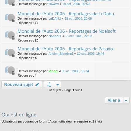
Dernier message par
flowww
«
19 oct. 2006, 20:50
Mondial de l'Auto 2006 - Reportages de LeDahu
Dernier message par
LeDAHU
«
19 oct. 2006, 20:06
Réponses :
11
Mondial de l'Auto 2006 - Reportages de Noelsoft
Dernier message par
NoelsofT
«
18 oct. 2006, 22:53
Réponses :
20
Mondial de l'Auto 2006 - Reportages de Pasaxo
Dernier message par
Ancien_Membre1
«
10 oct. 2006, 19:46
Réponses :
4
Dernier message par
Vindel
«
05 oct. 2006, 18:34
Réponses :
4
Nouveau sujet
78 sujets • Page
1
sur
1
Aller à
Qui est en ligne
Utilisateurs parcourant ce forum : Aucun utilisateur enregistré et 1 invité