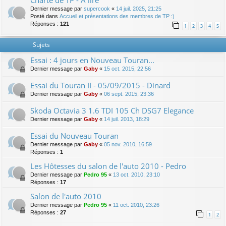
Charte de TP - A lire
Dernier message par
supercook
«
14 juil. 2025, 21:25
Posté dans
Accueil et présentations des membres de TP :)
Réponses :
121
1
2
3
4
5
Sujets
Essai : 4 jours en Nouveau Touran...
Dernier message par
Gaby
«
15 oct. 2015, 22:56
Essai du Touran II - 05/09/2015 - Dinard
Dernier message par
Gaby
«
06 sept. 2015, 23:36
Skoda Octavia 3 1.6 TDI 105 Ch DSG7 Elegance
Dernier message par
Gaby
«
14 juil. 2013, 18:29
Essai du Nouveau Touran
Dernier message par
Gaby
«
05 nov. 2010, 16:59
Réponses :
1
Les Hôtesses du salon de l'auto 2010 - Pedro
Dernier message par
Pedro 95
«
13 oct. 2010, 23:10
Réponses :
17
Salon de l'auto 2010
Dernier message par
Pedro 95
«
11 oct. 2010, 23:26
Réponses :
27
1
2