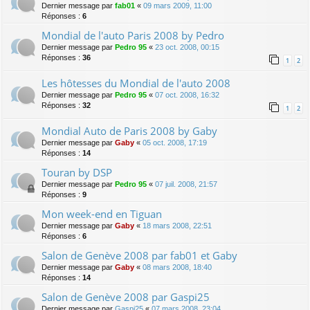
Dernier message par
fab01
«
09 mars 2009, 11:00
Réponses :
6
Mondial de l'auto Paris 2008 by Pedro
Dernier message par
Pedro 95
«
23 oct. 2008, 00:15
Réponses :
36
1
2
Les hôtesses du Mondial de l'auto 2008
Dernier message par
Pedro 95
«
07 oct. 2008, 16:32
Réponses :
32
1
2
Mondial Auto de Paris 2008 by Gaby
Dernier message par
Gaby
«
05 oct. 2008, 17:19
Réponses :
14
Touran by DSP
Dernier message par
Pedro 95
«
07 juil. 2008, 21:57
Réponses :
9
Mon week-end en Tiguan
Dernier message par
Gaby
«
18 mars 2008, 22:51
Réponses :
6
Salon de Genève 2008 par fab01 et Gaby
Dernier message par
Gaby
«
08 mars 2008, 18:40
Réponses :
14
Salon de Genève 2008 par Gaspi25
Dernier message par
Gaspi25
«
07 mars 2008, 23:04