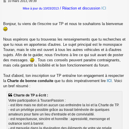
M
10 mars 2013, 09:39
e
/ Réaction et discussion
ICI
Mise à jour du 10/03/2013
s
s
a
g
Bonjour, tu viens de t'inscrire sur TP et nous te souhaitons la bienvenue
e
Nous espérons que tu trouveras les renseignements que tu recherches et
que tu nous en apporteras d'autres. Le sujet principal est le monospace
Touran, mais le site est ouvert à tous les autres véhicules et à d'autres
sujets. Afin de te guider, nous t'invitons à lire ce qui suit avant de poster
des messages.
. Tous ces conseils peuvent paraitre contraignants,
mais cela garantit la lisibilité et le bon fonctionnement du forum.
Tout d'abord, ton inscription sur TP entraîne ton engagement à respecter
la
Charte de bonne conduite
que tu dois impérativement lire
ICI
. Voici
un bref résumé :
Charte de TP a écrit :
Votre participation à TouranPassion :
- est libre mais ne doit en aucun cas enfreindre la loi et la Charte de TP.
- est un privilège possible grâce au travail bénévole de quelques
amateurs pour faire un lieu d'entraide et de convivialité.
- est respectueuse, sincère et honnête : agressivité, mensonge et
outrance sont à bannir.
- est mesurée dans la divulgation des éléments de votre vie privée.