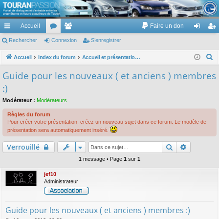
TouranPassion
Accueil
Faire un don
Le forum des propriétaires ou futurs acquéreurs du Volkswagen Touran
cc
Rechercher
or
Connexion
e
S’enregistrer
on
’e
ès
u
m
ne
nr
R
Accueil
Index du forum
Accueil et présentations des membres de TP :)
e
ra
m
br
xi
eg
Guide pour les nouveaux ( et anciens ) membres
c
pi
s
es
on
ist
:)
h
de
re
e
Modérateur :
Modérateurs
r
r
Règles du forum
c
Pour créer votre présentation, créez un nouveau sujet dans ce forum. Le modèle de
présentation sera automatiquement inséré.
h
e
Rechercher
Recherch
Verrouillé
r
1 message • Page
1
sur
1
jef10
Administrateur
Guide pour les nouveaux ( et anciens ) membres :)