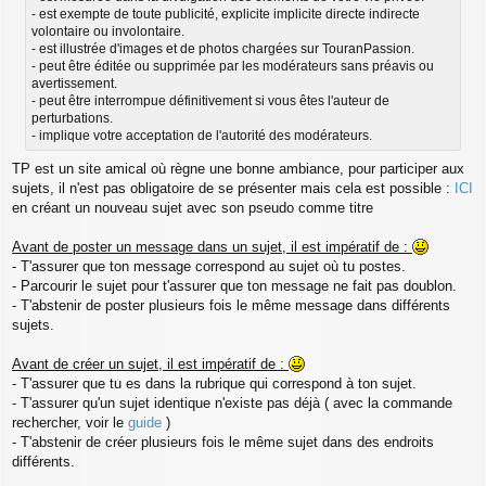
- est exempte de toute publicité, explicite implicite directe indirecte
volontaire ou involontaire.
- est illustrée d'images et de photos chargées sur TouranPassion.
- peut être éditée ou supprimée par les modérateurs sans préavis ou
avertissement.
- peut être interrompue définitivement si vous êtes l'auteur de
perturbations.
- implique votre acceptation de l'autorité des modérateurs.
TP est un site amical où règne une bonne ambiance, pour participer aux
sujets, il n'est pas obligatoire de se présenter mais cela est possible :
ICI
en créant un nouveau sujet avec son pseudo comme titre
Avant de poster un message dans un sujet, il est impératif de :
- T'assurer que ton message correspond au sujet où tu postes.
- Parcourir le sujet pour t'assurer que ton message ne fait pas doublon.
- T'abstenir de poster plusieurs fois le même message dans différents
sujets.
Avant de créer un sujet, il est impératif de :
- T'assurer que tu es dans la rubrique qui correspond à ton sujet.
- T'assurer qu'un sujet identique n'existe pas déjà ( avec la commande
rechercher, voir le
guide
)
- T'abstenir de créer plusieurs fois le même sujet dans des endroits
différents.