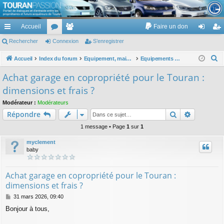
TouranPassion
Accueil
Faire un don
Le forum des propriétaires ou futurs acquéreurs du Volkswagen Touran
cc
Rechercher
or
Connexion
e
S’enregistrer
on
’e
ès
u
m
ne
nr
R
Accueil
Index du forum
Equipement, maison, famille, passion, hobby, détente, ...
Equipements pour la maison et la famille
e
ra
m
br
xi
eg
Achat garage en copropriété pour le Touran :
c
pi
s
es
on
ist
dimensions et frais ?
h
de
re
e
Modérateur :
Modérateurs
Rechercher
Recherch
Répondre
r
r
c
1 message • Page
1
sur
1
h
myclement
e
baby
r
Achat garage en copropriété pour le Touran :
dimensions et frais ?
M
31 mars 2026, 09:40
e
Bonjour à tous,
s
s