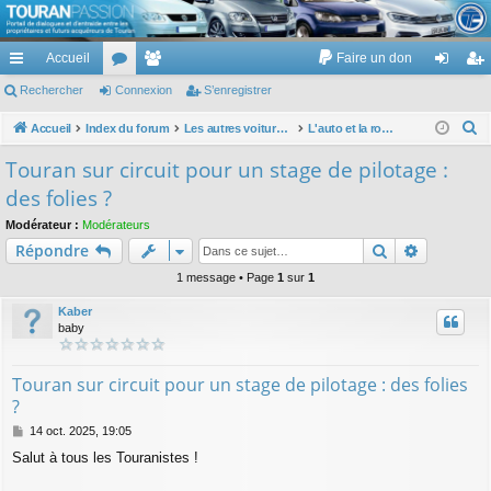
TouranPassion
Accueil
Faire un don
Le forum des propriétaires ou futurs acquéreurs du Volkswagen Touran
cc
Rechercher
or
Connexion
e
S’enregistrer
on
’e
ès
u
m
ne
nr
R
Accueil
Index du forum
Les autres voitures et ce qui touche à la voiture
L'auto et la route : droit, garantie, assurance, code, infraction, radars, points, permis, ...
e
ra
m
br
xi
eg
Touran sur circuit pour un stage de pilotage :
c
pi
s
es
on
ist
des folies ?
h
de
re
e
Modérateur :
Modérateurs
Rechercher
Recherch
Répondre
r
r
c
1 message • Page
1
sur
1
h
Kaber
e
baby
r
Touran sur circuit pour un stage de pilotage : des folies
?
M
14 oct. 2025, 19:05
e
Salut à tous les Touranistes !
s
s