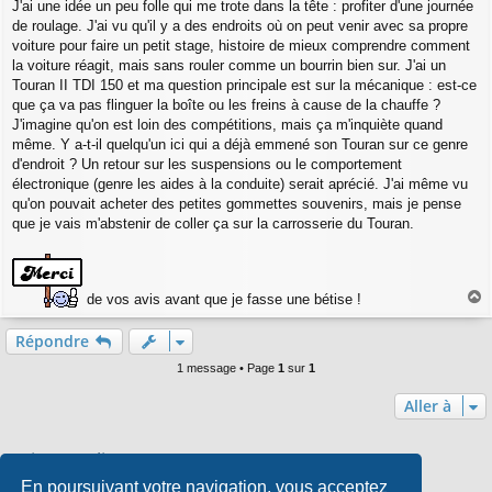
a
J'ai une idée un peu folle qui me trote dans la tête : profiter d'une journée
g
de roulage. J'ai vu qu'il y a des endroits où on peut venir avec sa propre
e
voiture pour faire un petit stage, histoire de mieux comprendre comment
la voiture réagit, mais sans rouler comme un bourrin bien sur. J'ai un
Touran II TDI 150 et ma question principale est sur la mécanique : est-ce
que ça va pas flinguer la boîte ou les freins à cause de la chauffe ?
J'imagine qu'on est loin des compétitions, mais ça m'inquiète quand
même. Y a-t-il quelqu'un ici qui a déjà emmené son Touran sur ce genre
d'endroit ? Un retour sur les suspensions ou le comportement
électronique (genre les aides à la conduite) serait aprécié. J'ai même vu
qu'on pouvait acheter des petites gommettes souvenirs, mais je pense
que je vais m'abstenir de coller ça sur la carrosserie du Touran.
de vos avis avant que je fasse une bétise !
a
u
Répondre
t
1 message • Page
1
sur
1
Aller à
Qui est en ligne
En poursuivant votre navigation, vous acceptez
Utilisateurs parcourant ce forum : Aucun utilisateur enregistré et 0 invité