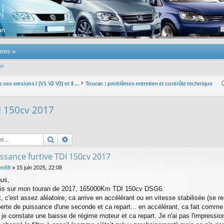
u Volkswagen Touran
res
er
ses versions I (V1 V2 V3) et II ...
Touran : problèmes entretien et contrôle technique
I 150cv 2017
Rechercher
Recherche avancée
ssance furtive TDI 150cv 2017
en59
»
15 juin 2025, 22:08
ous,
ucis sur mon touran de 2017, 165000Km TDI 150cv DSG6.
c'est assez aléatoire, ca arrive en accélérant ou en vitesse stabilisée (se re
 perte de puissance d'une seconde et ca repart... en accélérant, ca fait comme
je constate une baisse de régime moteur et ca repart. Je n'ai pas l'impressio