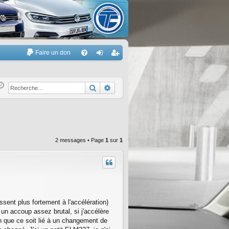
Faire un don
A
FA
on
’e
Q
ne
nr
Rechercher
Recherche avancée
xi
eg
on
ist
re
2 messages • Page
1
sur
1
r
ssent plus fortement à l'accélération)
 un accoup assez brutal, si j'accélère
n que ce soit lié à un changement de