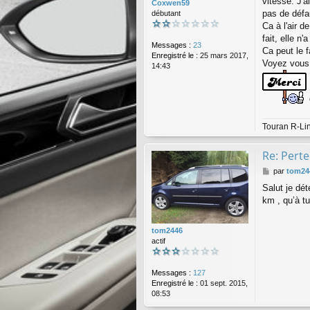
vitesse. J'a
Coxwen59
pas de défa
débutant
Ca à l'air d
fait, elle n
Messages :
23
Ca peut le f
Enregistré le :
25 mars 2017,
Voyez vous 
14:43
Touran R-Li
Re: Perte
M
par
tom24
e
Salut je dé
s
km , qu’à t
s
a
g
tom2446
e
actif
Messages :
127
Enregistré le :
01 sept. 2015,
08:53