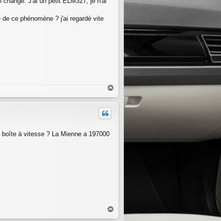
n changé. J'ai un petit ELM327, je n'ai
se de ce phénomène ? j'ai regardé vite
H
a
u
t
 boîte à vitesse ? La Mienne a 197000
H
a