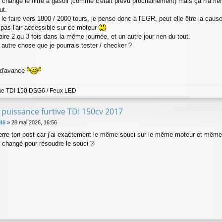
i changé le filtre à gasoil (comme c'était prévu prochainement) mais ça n'a rie
ut.
e le faire vers 1800 / 2000 tours, je pense donc à l'EGR, peut elle être la cau
'a pas l'air accessible sur ce moteur
aire 2 ou 3 fois dans la même journée, et un autre jour rien du tout.
autre chose que je pourrais tester / checker ?
d'avance
ne TDI 150 DSG6 / Feux LED
 puissance furtive TDI 150cv 2017
46
»
28 mai 2026, 16:56
terre ton post car j’ai exactement le même souci sur le même moteur et même
u changé pour résoudre le souci ?