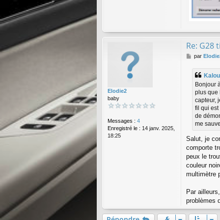
Re: G28 
M
par
Elodie
e
s
Kalo
s
Bonjour à
a
Elodie2
plus que 
g
baby
capteur, 
e
fil qui e
de démont
Messages :
4
me sauve
Enregistré le :
14 janv. 2025,
18:25
Salut, je c
comporte tr
peux le tro
couleur noir
multimètre p
Par ailleurs
problèmes 
Répondre