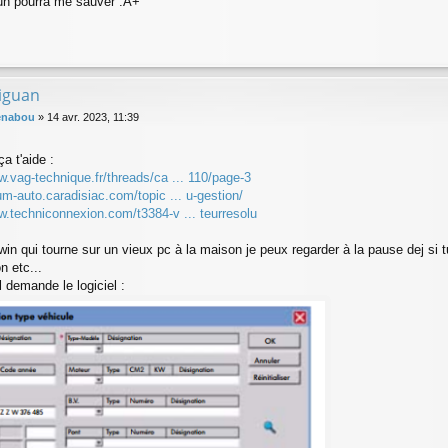
un pourra me sauver .A+
tiguan
enabou
»
14 avr. 2023, 11:39
a t'aide :
w.vag-technique.fr/threads/ca ... 110/page-3
rum-auto.caradisiac.com/topic ... u-gestion/
w.techniconnexion.com/t3384-v ... teurresolu
win qui tourne sur un vieux pc à la maison je peux regarder à la pause dej si 
n etc...
il demande le logiciel :