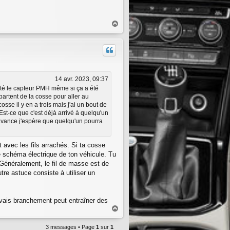
H
a
u
t
14 avr. 2023, 09:37
onté le capteur PMH même si ça a été
partent de la cosse pour aller au
sse il y en a trois mais j'ai un bout de
..Est-ce que c'est déjà arrivé à quelqu'un
'avance j'espère que quelqu'un pourra
 avec les fils arrachés. Si ta cosse
le schéma électrique de ton véhicule. Tu
Généralement, le fil de masse est de
utre astuce consiste à utiliser un
mauvais branchement peut entraîner des
H
a
u
3 messages • Page
1
sur
1