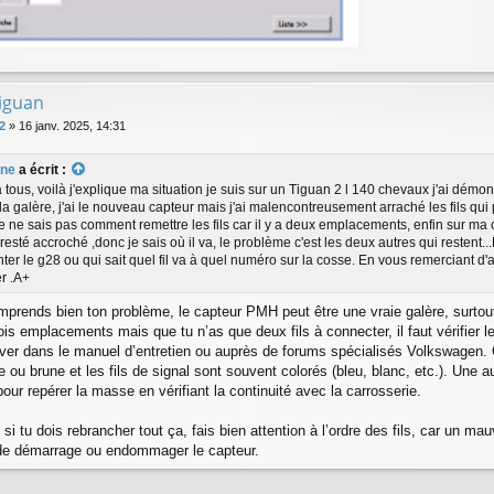
tiguan
2
»
16 janv. 2025, 14:31
une
a écrit :
 tous, voilà j'explique ma situation je suis sur un Tiguan 2 l 140 chevaux j'ai dém
la galère, j'ai le nouveau capteur mais j'ai malencontreusement arraché les fils qui 
je ne sais pas comment remettre les fils car il y a deux emplacements, enfin sur ma co
st resté accroché ,donc je sais où il va, le problème c'est les deux autres qui restent.
er le g28 ou qui sait quel fil va à quel numéro sur la cosse. En vous remerciant d
r .A+
omprends bien ton problème, le capteur PMH peut être une vraie galère, surtout
ois emplacements mais que tu n’as que deux fils à connecter, il faut vérifier 
uver dans le manuel d’entretien ou auprès de forums spécialisés Volkswagen. 
e ou brune et les fils de signal sont souvent colorés (bleu, blanc, etc.). Une a
our repérer la masse en vérifiant la continuité avec la carrosserie.
, si tu dois rebrancher tout ça, fais bien attention à l’ordre des fils, car un 
de démarrage ou endommager le capteur.