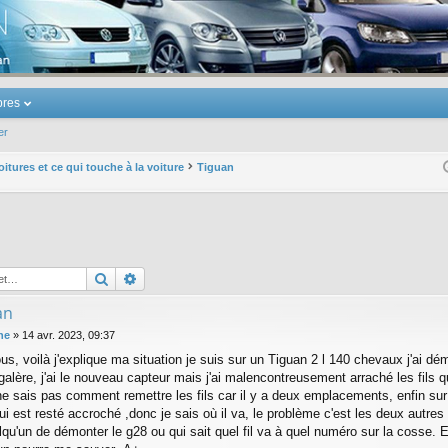
u Volkswagen Touran
res
er
oitures et ce qui touche à la voiture
Tiguan
Rechercher
Recherche avancée
an
ne
»
14 avr. 2023, 09:37
ous, voilà j'explique ma situation je suis sur un Tiguan 2 l 140 chevaux j'ai
galère, j'ai le nouveau capteur mais j'ai malencontreusement arraché les fils q
ne sais pas comment remettre les fils car il y a deux emplacements, enfin sur 
qui est resté accroché ,donc je sais où il va, le problème c'est les deux autres
elqu'un de démonter le g28 ou qui sait quel fil va à quel numéro sur la cosse.