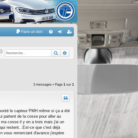
Faire un don
A
FA
on
’e
Q
ne
nr
Rechercher
Recherche avancée
xi
eg
on
ist
re
3 messages • Page
1
sur
1
r
 démonté le capteur PMH même si ça a été
ui partent de la cosse pour aller au
ma cosse il y en a trois mais j'ai un
 qui restent...Est-ce que c'est déjà
 En vous remerciant d'avance j'espère