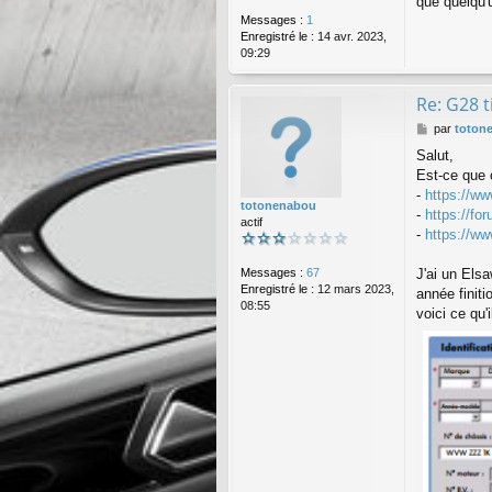
que quelqu'
Messages :
1
Enregistré le :
14 avr. 2023,
09:29
Re: G28 
M
par
toton
e
Salut,
s
Est-ce que ç
s
a
-
https://ww
totonenabou
g
-
https://fo
actif
e
-
https://ww
Messages :
67
J'ai un Elsa
Enregistré le :
12 mars 2023,
année finitio
08:55
voici ce qu'