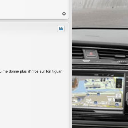
H
a
u
t
tu me donne plus d'infos sur ton tiguan