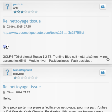
u
patrizio
t
actif
Re: nettoyage tissue
M
02 déc. 2015, 17:55
e
http://www.cosmetique-auto.com/topic126 ... 3c257f68cf
s
s
a
g
e
GOLF 6 TDI et bientot Toutou 1.2 TSI Trenline Bleu nuit metal .bixénon - vitres
assombries 65 % - Module hiver - Pack business - Pack gps blue .
a
u
MassWagen33
t
babyplus
Re: nettoyage tissue
M
09 oct. 2024, 21:23
e
Hello,
s
s
a
Si je peux porter ma pierre à l'édifice du nettoyage, pour ma part, j'utilise
g
le Pol Star de Koch-Chemie. En dilution 10% avec une brosse souple