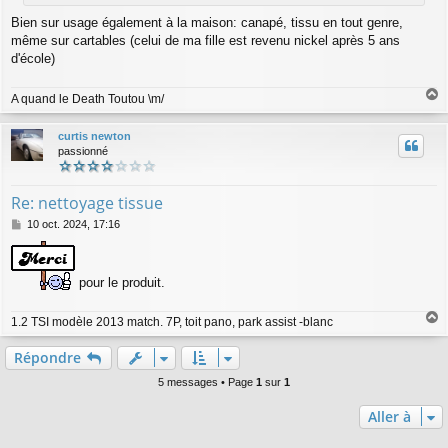
Bien sur usage également à la maison: canapé, tissu en tout genre,
même sur cartables (celui de ma fille est revenu nickel après 5 ans
d'école)
A quand le Death Toutou \m/
a
u
curtis newton
t
passionné
Re: nettoyage tissue
M
10 oct. 2024, 17:16
e
s
s
pour le produit.
a
g
e
1.2 TSI modèle 2013 match. 7P, toit pano, park assist -blanc
a
u
Répondre
t
5 messages • Page
1
sur
1
Aller à