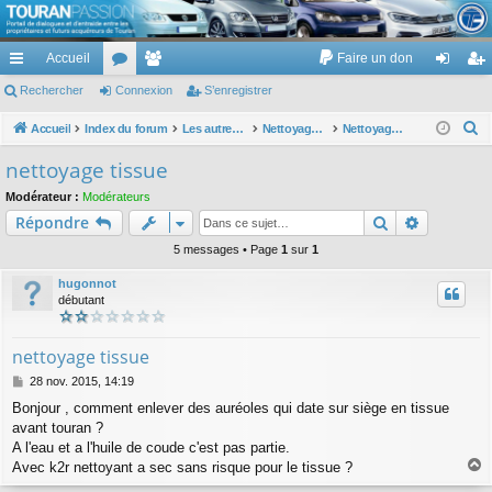
TouranPassion
Accueil
Faire un don
Le forum des propriétaires ou futurs acquéreurs du Volkswagen Touran
cc
Rechercher
or
Connexion
e
S’enregistrer
on
’e
ès
u
m
ne
nr
R
Accueil
Index du forum
Les autres voitures et ce qui touche à la voiture
Nettoyage des voitures
Nettoyage intérieur
e
ra
m
br
xi
eg
nettoyage tissue
c
pi
s
es
on
ist
Modérateur :
Modérateurs
h
Rechercher
Recherch
Répondre
de
re
e
r
5 messages • Page
1
sur
1
r
c
hugonnot
h
débutant
e
r
nettoyage tissue
M
28 nov. 2015, 14:19
e
Bonjour , comment enlever des auréoles qui date sur siège en tissue
s
avant touran ?
s
a
A l'eau et a l'huile de coude c'est pas partie.
g
Avec k2r nettoyant a sec sans risque pour le tissue ?
e
a