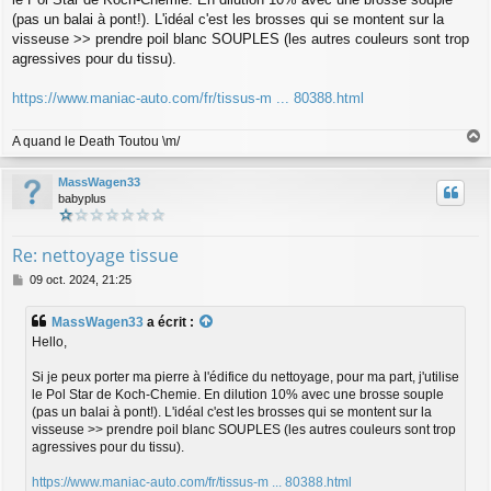
e
(pas un balai à pont!). L'idéal c'est les brosses qui se montent sur la
visseuse >> prendre poil blanc SOUPLES (les autres couleurs sont trop
agressives pour du tissu).
https://www.maniac-auto.com/fr/tissus-m ... 80388.html
A quand le Death Toutou \m/
a
u
MassWagen33
t
babyplus
Re: nettoyage tissue
M
09 oct. 2024, 21:25
e
s
MassWagen33
a écrit :
s
Hello,
a
g
Si je peux porter ma pierre à l'édifice du nettoyage, pour ma part, j'utilise
e
le Pol Star de Koch-Chemie. En dilution 10% avec une brosse souple
(pas un balai à pont!). L'idéal c'est les brosses qui se montent sur la
visseuse >> prendre poil blanc SOUPLES (les autres couleurs sont trop
agressives pour du tissu).
https://www.maniac-auto.com/fr/tissus-m ... 80388.html