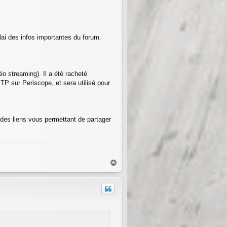
lai des infos importantes du forum.
éo streaming). Il a été racheté
TP sur Periscope, et sera utilisé pour
des liens vous permettant de partager
H
a
u
t