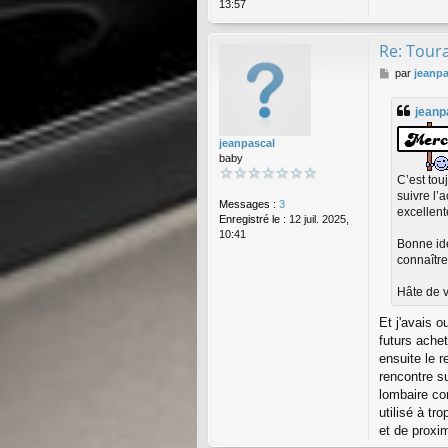
13:57
Re: Toura
M
par
jeanpa
e
s
jeanp
s
a
jeanpascal
g
baby
e
C’est tou
suivre l’
Messages :
3
excellente
Enregistré le :
12 juil. 2025,
10:41
Bonne idé
connaîtr
Hâte de v
Et j'avais o
futurs achet
ensuite le r
rencontre s
lombaire co
utilisé à tr
et de proxi