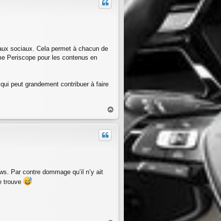
t
eaux sociaux. Cela permet à chacun de
ême Periscope pour les contenus en
 qui peut grandement contribuer à faire
H
a
u
t
ews. Par contre dommage qu’il n’y ait
e trouve