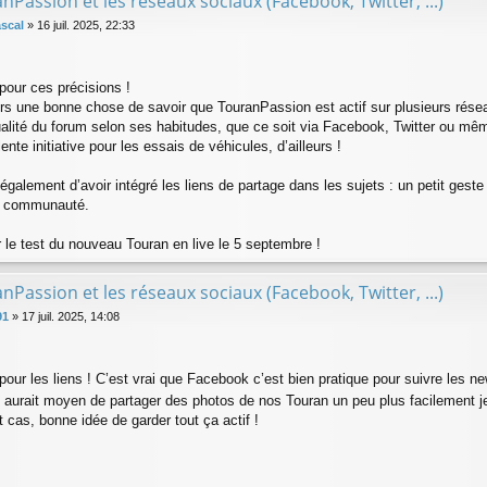
nPassion et les réseaux sociaux (Facebook, Twitter, ...)
scal
»
16 juil. 2025, 22:33
pour ces précisions !
urs une bonne chose de savoir que TouranPassion est actif sur plusieurs rés
tualité du forum selon ses habitudes, que ce soit via Facebook, Twitter ou m
lente initiative pour les essais de véhicules, d’ailleurs !
galement d’avoir intégré les liens de partage dans les sujets : un petit geste
la communauté.
r le test du nouveau Touran en live le 5 septembre !
nPassion et les réseaux sociaux (Facebook, Twitter, ...)
91
»
17 juil. 2025, 14:08
pour les liens ! C’est vrai que Facebook c’est bien pratique pour suivre les n
y aurait moyen de partager des photos de nos Touran un peu plus facilement j
 cas, bonne idée de garder tout ça actif !