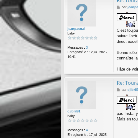
Re: Toura
M
par
jeanpa
e
s
s
a
jeanpascal
g
C’est toujo
baby
e
suivre l’ac
direct excel
Messages :
3
Enregistré le :
12 juil. 2025,
Bonne idée é
10:41
connaître 
Hâte de voi
Re: Toura
M
par
djibril
e
s
s
a
djibril91
g
pas Insta, 
baby
e
Mais en tout
Messages :
4
Enregistré le :
17 juil. 2025,