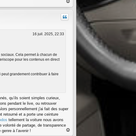
H
a
u
t
16 juil. 2025, 22:33
x sociaux. Cela permet à chacun de
Periscope pour les contenus en direct
i peut grandement contribuer à faire
nnés, qu’ils soient simples curieux,
ions pendant le live, ou retrouver
lors personnellement j'ai fait des super
 retourné et a porte une ceinture
godos
tellement la voiture nous avons
ie volonté de partage, de transparence
H
genre à l’avenir !
a