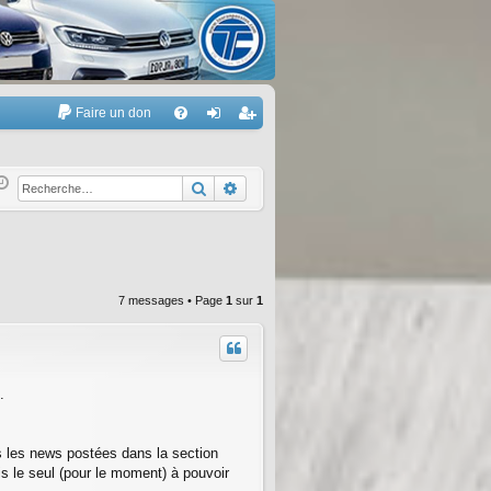
Faire un don
A
FA
on
’e
Q
ne
nr
Rechercher
Recherche avancée
xi
eg
on
ist
re
7 messages • Page
1
sur
1
r
.
ns les news postées dans la section
is le seul (pour le moment) à pouvoir