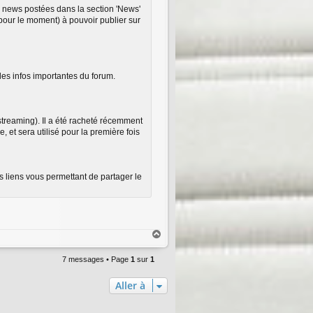
es news postées dans la section 'News'
 (pour le moment) à pouvoir publier sur
des infos importantes du forum.
 streaming). Il a été racheté récemment
, et sera utilisé pour la première fois
 liens vous permettant de partager le
H
a
u
7 messages • Page
1
sur
1
t
Aller à