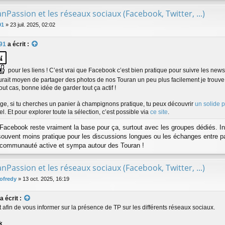
nPassion et les réseaux sociaux (Facebook, Twitter, ...)
91
»
23 juil. 2025, 02:02
l91
a écrit :
pour les liens ! C’est vrai que Facebook c’est bien pratique pour suivre les news
aurait moyen de partager des photos de nos Touran un peu plus facilement je trouv
out cas, bonne idée de garder tout ça actif !
e, si tu cherches un panier à champignons pratique, tu peux découvrir
un solide 
el. Et pour explorer toute la sélection, c’est possible via
ce site
.
Facebook reste vraiment la base pour ça, surtout avec les groupes dédiés. In
souvent moins pratique pour les discussions longues ou les échanges entre pas
 communauté active et sympa autour des Touran !
nPassion et les réseaux sociaux (Facebook, Twitter, ...)
ofredy
»
13 oct. 2025, 16:19
a écrit :
et afin de vous informer sur la présence de TP sur les différents réseaux sociaux.
k