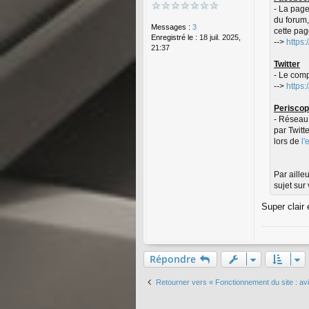
- La page
du forum,
Messages :
3
cette pag
Enregistré le :
18 juil. 2025,
-->
https
21:37
Twitter
- Le comp
-->
https:
Perisco
- Réseau 
par Twitt
lors de
l
Par aille
sujet sur
Super clair 
Répondre
Retourner vers « Fonctionnement du site : avi