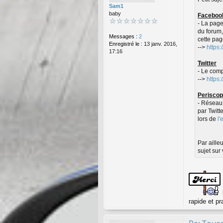
a
Sam1
g
baby
Faceboo
e
- La page
du forum,
Messages :
2
cette pag
Enregistré le :
13 janv. 2016,
-->
https
17:16
Twitter
- Le comp
-->
https:
Perisco
- Réseau 
par Twitte
lors de
l
Par aille
sujet sur
rapide et p