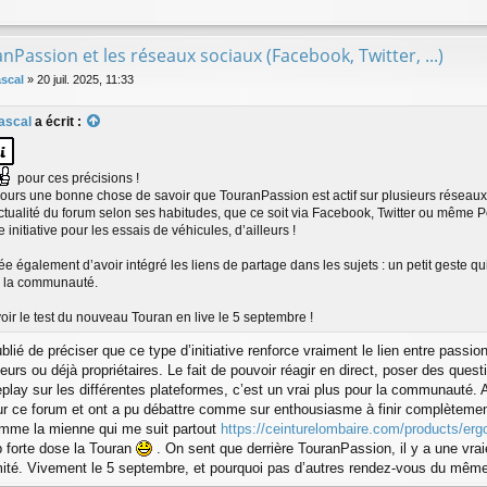
nPassion et les réseaux sociaux (Facebook, Twitter, ...)
scal
»
20 juil. 2025, 11:33
ascal
a écrit :
pour ces précisions !
jours une bonne chose de savoir que TouranPassion est actif sur plusieurs réseau
actualité du forum selon ses habitudes, que ce soit via Facebook, Twitter ou même 
 initiative pour les essais de véhicules, d’ailleurs !
e également d’avoir intégré les liens de partage dans les sujets : un petit geste qu
e la communauté.
oir le test du nouveau Touran en live le 5 septembre !
ublié de préciser que ce type d’initiative renforce vraiment le lien entre passio
eurs ou déjà propriétaires. Le fait de pouvoir réagir en direct, poser des quest
eplay sur les différentes plateformes, c’est un vrai plus pour la communauté. A
ur ce forum et ont a pu débattre comme sur enthousiasme à finir complètement
mme la mienne qui me suit partout
https://ceinturelombaire.com/products/er
op forte dose la Touran
. On sent que derrière TouranPassion, il y a une vra
mité. Vivement le 5 septembre, et pourquoi pas d’autres rendez-vous du même 