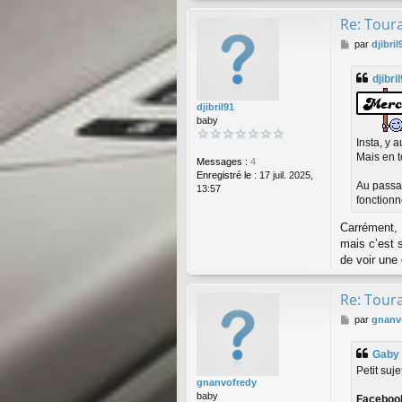
Re: Toura
M
par
djibril
e
s
djibri
s
a
djibril91
g
baby
e
Insta, y 
Mais en t
Messages :
4
Enregistré le :
17 juil. 2025,
Au passag
13:57
fonctionn
Carrément, 
mais c’est 
de voir une
Re: Toura
M
par
gnanv
e
s
Gaby
s
Petit suj
a
gnanvofredy
g
baby
Faceboo
e