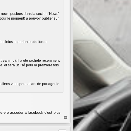
es news postées dans la section 'News'
 (pour le moment) à pouvoir publier sur
des infos importantes du forum.
 streaming). Il a été racheté récemment
, et sera utilisé pour la première fois
 liens vous permettant de partager le
réfère accéder à facebook c'est plus
H
a
u