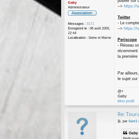
publier sur 
Gaby
-->
https:/
Administrateur
Twitter
- Le compte
Messages :
3171
-->
https://
Enregistré le :
08 août 2005,
22:44
Localisation :
Seine et Marne
Periscope
- Réseau soc
récemment pa
la première 
Par ailleur
le sujet su
@+
Gaby
Mon profil
Re: Toura
M
par
Sam1
e
s
Gaby a
s
Petit suj