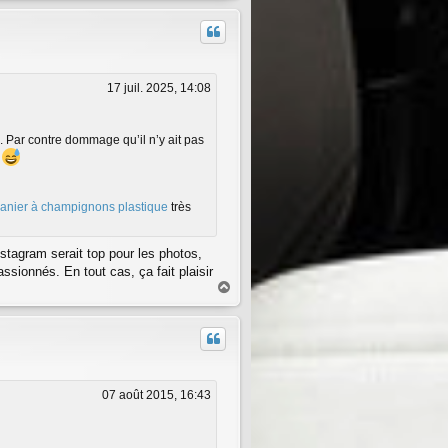
u
t
17 juil. 2025, 14:08
. Par contre dommage qu’il n’y ait pas
e
panier à champignons plastique
très
stagram serait top pour les photos,
sionnés. En tout cas, ça fait plaisir
H
a
u
t
07 août 2015, 16:43