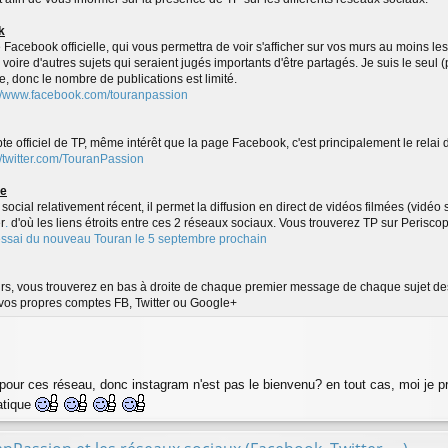
k
 Facebook officielle, qui vous permettra de voir s'afficher sur vos murs au moins l
 voire d'autres sujets qui seraient jugés importants d'être partagés. Je suis le seul
e, donc le nombre de publications est limité.
://www.facebook.com/touranpassion
te officiel de TP, même intérêt que la page Facebook, c'est principalement le relai 
//twitter.com/TouranPassion
pe
social relativement récent, il permet la diffusion en direct de vidéos filmées (vidéo
r
.
d'où les liens étroits entre ces 2 réseaux sociaux. Vous trouverez TP sur Periscope
'essai du nouveau Touran le 5 septembre prochain
urs, vous trouverez en bas à droite de chaque premier message de chaque sujet des
 vos propres comptes FB, Twitter ou Google+
pour ces réseau, donc instagram n'est pas le bienvenu? en tout cas, moi je p
ratique