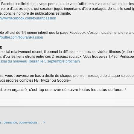
 Facebook officielle, qui vous permettra de voir s'afficher sur vos murs au moins l
 voire d'autres sujets qui seraient jugés importants d'être partagés. Je suis le seul
e, donc le nombre de publications est limité.
://www.facebook.com/touranpassion
te officiel de TP, même intérêt que la page Facebook, c'est principalement le relai 
//twitter.com/TouranPassion
pe
social relativement récent, il permet la diffusion en direct de vidéos filmées (vidéo
er, d'où les liens étroits entre ces 2 réseaux sociaux. Vous trouverez TP sur Periscope
'essai du nouveau Touran le 5 septembre prochain
urs, vous trouverez en bas à droite de chaque premier message de chaque sujet des
 vos propres comptes FB, Twitter ou Google+
et bien organisé, c’est top de savoir où suivre toutes les actus du forum !
s, demande, observations, ... »