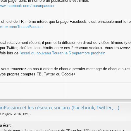
cette page, donc le nombre de publications est limité.
/www.facebook.com/touranpassion
 officiel de TP, même intérêt que la page Facebook, c'est principalement le re
twitter.com/TouranPassion
ial relativement récent, il permet la diffusion en direct de vidéos filmées (vid
r Twitter, d'où les liens étroits entre ces 2 réseaux sociaux. Vous trouverez 
fois lors de
l'essai du nouveau Touran le 5 septembre prochain
s, vous trouverez en bas à droite de chaque premier message de chaque sujet 
r vos propres comptes FB, Twitter ou Google+
nPassion et les réseaux sociaux (Facebook, Twitter, ...)
»
23 janv. 2016, 13:15
 écrit :
et afin de vous informer sur la présence de TP sur les différents réseaux sociaux.