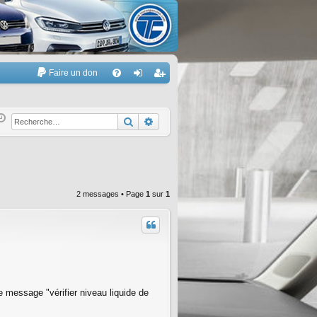
Faire un don
A
FA
on
’e
Q
ne
nr
Rechercher
Recherche avancée
xi
eg
on
ist
re
2 messages • Page
1
sur
1
r
e message "vérifier niveau liquide de