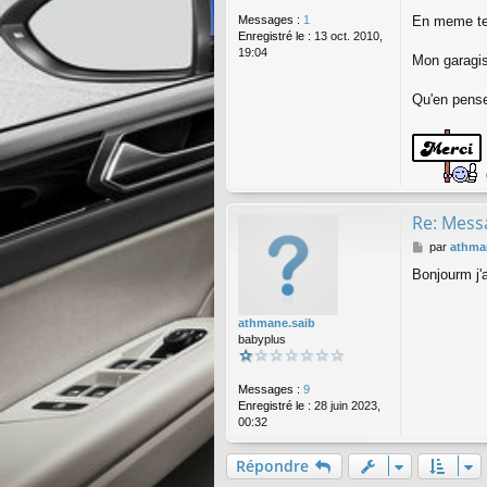
Messages :
1
En meme tem
Enregistré le :
13 oct. 2010,
19:04
Mon garagis
Qu'en pens
Re: Messa
M
par
athma
e
Bonjourm j'
s
s
a
athmane.saib
g
babyplus
e
Messages :
9
Enregistré le :
28 juin 2023,
00:32
Répondre