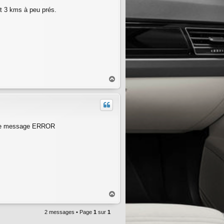
t 3 kms à peu prés.
H
a
u
t
 meme message ERROR
H
a
u
2 messages • Page
1
sur
1
t