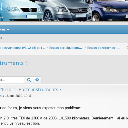
u Volkswagen Touran
res
er
ses versions I (V1 V2 V3) et II ...
Touran : les équipements électriques et électroniques
Touran : problèmes touchant les équipements électriques et électroniques
struments ?
Rechercher
Recherche avancée
"Error" : Porte instruments ?
an
»
13 oct. 2010, 19:11
 ce forum, je viens vous exposer mon problème:
an 2.0 litres TDI de 136CV de 2003, 141500 kilomètres. Derniérement, j'ai eu l
ment". Le niveau est bon.