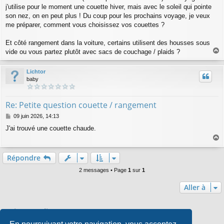
j'utilise pour le moment une couette hiver, mais avec le soleil qui pointe
son nez, on en peut plus ! Du coup pour les prochains voyage, je veux
me préparer, comment vous choisissez vos couettes ?
Et côté rangement dans la voiture, certains utilisent des housses sous
vide ou vous partez plutôt avec sacs de couchage / plaids ?
a
u
Lichtor
t
baby
Re: Petite question couette / rangement
M
09 juin 2026, 14:13
e
J'ai trouvé une couette chaude
.
s
s
a
a
g
u
Répondre
e
t
2 messages • Page
1
sur
1
Aller à
Qui est en ligne
Utilisateurs parcourant ce forum :
Amazon [Bot]
et 0 invité