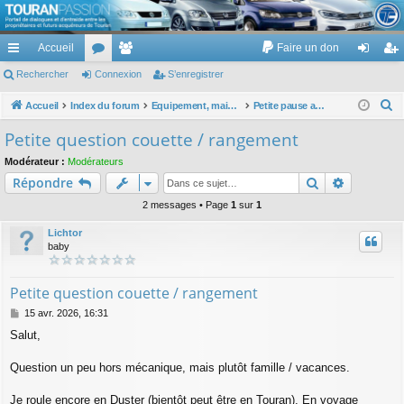
TouranPassion
Accueil
Faire un don
Le forum des propriétaires ou futurs acquéreurs du Volkswagen Touran
cc
Rechercher
or
Connexion
e
S’enregistrer
on
’e
ès
u
m
ne
nr
R
Accueil
Index du forum
Equipement, maison, famille, passion, hobby, détente, ...
Petite pause au café d'à côté
e
ra
m
br
xi
eg
Petite question couette / rangement
c
pi
s
es
on
ist
Modérateur :
Modérateurs
h
Rechercher
Recherch
Répondre
de
re
e
r
2 messages • Page
1
sur
1
r
c
Lichtor
h
baby
e
r
Petite question couette / rangement
M
15 avr. 2026, 16:31
e
Salut,
s
s
a
Question un peu hors mécanique, mais plutôt famille / vacances.
g
e
Je roule encore en Duster (bientôt peut être en Touran). En voyage