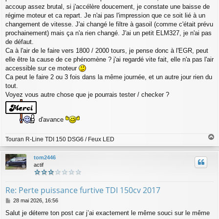
accoup assez brutal, si j'accélère doucement, je constate une baisse de
régime moteur et ca repart. Je n'ai pas l'impression que ce soit lié à un
changement de vitesse. J'ai changé le filtre à gasoil (comme c'était prévu
prochainement) mais ça n'a rien changé. J'ai un petit ELM327, je n'ai pas
de défaut.
Ca à l'air de le faire vers 1800 / 2000 tours, je pense donc à l'EGR, peut
elle être la cause de ce phénomène ? j'ai regardé vite fait, elle n'a pas l'air
accessible sur ce moteur
Ca peut le faire 2 ou 3 fois dans la même journée, et un autre jour rien du
tout.
Voyez vous autre chose que je pourrais tester / checker ?
d'avance
Touran R-Line TDI 150 DSG6 / Feux LED
a
u
tom2446
t
actif
Re: Perte puissance furtive TDI 150cv 2017
M
28 mai 2026, 16:56
e
Salut je déterre ton post car j’ai exactement le même souci sur le même
s