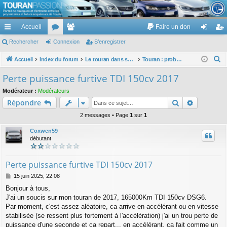
TouranPassion
Accueil
Faire un don
Le forum des propriétaires ou futurs acquéreurs du Volkswagen Touran
cc
Rechercher
or
Connexion
e
S’enregistrer
on
’e
ès
u
m
ne
nr
R
Accueil
Index du forum
Le touran dans ses versions I (V1 V2 V3) et II ...
Touran : problèmes entretien et contrôle technique
e
ra
m
br
xi
eg
Perte puissance furtive TDI 150cv 2017
c
pi
s
es
on
ist
Modérateur :
Modérateurs
h
Rechercher
Recherch
Répondre
de
re
e
r
2 messages • Page
1
sur
1
r
c
Coxwen59
h
débutant
e
r
Perte puissance furtive TDI 150cv 2017
M
15 juin 2025, 22:08
e
Bonjour à tous,
s
J'ai un soucis sur mon touran de 2017, 165000Km TDI 150cv DSG6.
s
a
Par moment, c'est assez aléatoire, ca arrive en accélérant ou en vitesse
g
stabilisée (se ressent plus fortement à l'accélération) j'ai un trou perte de
e
puissance d'une seconde et ca repart... en accélérant, ca fait comme un