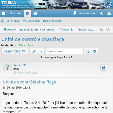
TouranPassion
Accueil
Faire un don
Le forum des propriétaires ou futurs acquéreurs du Volkswagen Touran
cc
Rechercher
or
Connexion
e
S’enregistrer
on
’e
ès
u
m
ne
nr
R
Accueil
Index du forum
Le touran dans ses versions I (V1 V2 V3) et II ...
Touran : les équipements électriques et électroniques
Touran : ventilation, chauffage, climatisation ...
e
ra
m
br
xi
eg
Unité de contrôle chauffage
c
pi
s
es
on
ist
Modérateur :
Modérateurs
h
Rechercher
Recherch
Répondre
de
re
e
r
1 message • Page
1
sur
1
r
c
Vincent31
h
baby
e
r
Unité de contrôle chauffage
M
16 mai 2026, 18:42
e
Bonjour,
s
s
a
je possède un Touran 2 de 2012, et j'ai l'unité de contrôle climatique qui
g
ne fonctionne pas coté gauche( la mollette de gauche qui sélectionne la
e
température)