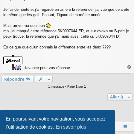
Je l'ai démonté et j'ai regardé en arrière la référence, j'ai vue que cela été
le même que les golf, Passat, Tiguan de la même année.
Mais arrive ma question
moi j'ai marqué cette référence 5K0907044 ER, et sur ovoko ou B-part je
peux trouvé, la référence que j'ai mais aussi celle ci, 5K0907044 DT
Es ce que quelqu'un connais la différence entre les deux ????
d'avance pour vos réponse
a
u
Répondre
t
1 message • Page
1
sur
1
Aller à
Qui est en ligne
En poursuivant votre navigation, vous acceptez
Utilisateurs parcourant ce forum : Aucun utilisateur enregistré et 0 invité
l’utilisation de cookies.
En savoir plus
Accueil
Index du forum