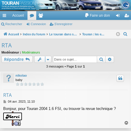
TouranPassion
Accueil
Faire un don
Le forum des propriétaires ou futurs acquéreurs du Volkswagen Touran
cc
Rechercher
or
Connexion
e
S’enregistrer
on
’e
ès
u
m
ne
nr
R
Accueil
Index du forum
Le touran dans ses versions I (V1 V2 V3) et II ...
Touran : les entretiens, les réparations, les remplacements : faire soi même
e
ra
m
br
xi
eg
RTA
c
pi
s
es
on
ist
Modérateur :
Modérateurs
h
Rechercher
Recherch
Répondre
de
re
e
r
3 messages • Page
1
sur
1
r
c
nikolao
h
baby
e
r
RTA
M
04 avr. 2023, 11:10
e
Bonjour, pour Touran 2004 1.6 FSI, ou trouver la revue technique ?
s
s
a
g
a
e