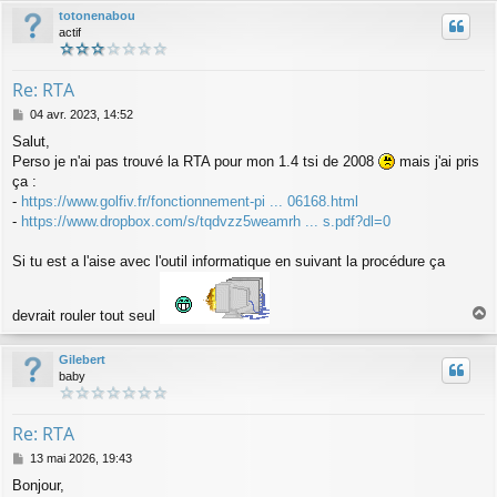
u
totonenabou
t
actif
Re: RTA
M
04 avr. 2023, 14:52
e
Salut,
s
Perso je n'ai pas trouvé la RTA pour mon 1.4 tsi de 2008
mais j'ai pris
s
a
ça :
g
-
https://www.golfiv.fr/fonctionnement-pi ... 06168.html
e
-
https://www.dropbox.com/s/tqdvzz5weamrh ... s.pdf?dl=0
Si tu est a l'aise avec l'outil informatique en suivant la procédure ça
devrait rouler tout seul
a
u
Gilebert
t
baby
Re: RTA
M
13 mai 2026, 19:43
e
Bonjour,
s