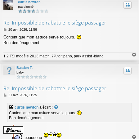
curtis newton
t
passionné
Re: Impossible de rabattre le siège passager
M
20 avr. 2026, 11:56
e
Content que mon astuce serve toujours.
s
Bon déménagement
s
a
g
1.2 TSI modèle 2013 match. 7P, toit pano, park assist -blanc
e
a
u
Bastien T.
t
baby
Re: Impossible de rabattre le siège passager
M
21 avr. 2026, 11:25
e
s
curtis newton
a écrit :
s
Content que mon astuce serve toujours.
a
Bon déménagement
g
e
beaucoup