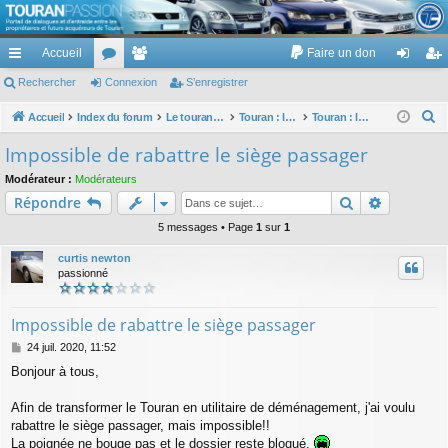
TouranPassion
Accueil
Faire un don
Le forum des propriétaires ou futurs acquéreurs du Volkswagen Touran
cc
Rechercher
or
Connexion
e
S’enregistrer
on
’e
ès
u
m
ne
nr
R
Accueil
Index du forum
Le touran dans ses versions I (V1 V2 V3) et II ...
Touran : les éléments et équipements extérieurs et intérieurs
Touran : les sièges
e
ra
m
br
xi
eg
Impossible de rabattre le siège passager
c
pi
s
es
on
ist
Modérateur :
Modérateurs
h
Rechercher
Recherch
Répondre
de
re
e
r
5 messages • Page
1
sur
1
r
c
curtis newton
h
passionné
e
r
Impossible de rabattre le siège passager
M
24 juil. 2020, 11:52
e
Bonjour à tous,
s
s
a
Afin de transformer le Touran en utilitaire de déménagement, j'ai voulu
g
rabattre le siège passager, mais impossible!!
e
La poignée ne bouge pas et le dossier reste bloqué.