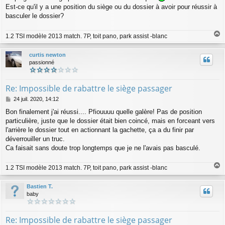
Est-ce qu'il y a une position du siège ou du dossier à avoir pour réussir à
basculer le dossier?
1.2 TSI modèle 2013 match. 7P, toit pano, park assist -blanc
a
u
curtis newton
t
passionné
Re: Impossible de rabattre le siège passager
M
24 juil. 2020, 14:12
e
Bon finalement j'ai réussi.... Pfiouuuu quelle galère! Pas de position
s
particulière, juste que le dossier était bien coincé, mais en forceant vers
s
a
l'arrière le dossier tout en actionnant la gachette, ça a du finir par
g
déverrouiller un truc.
e
Ca faisait sans doute trop longtemps que je ne l'avais pas basculé.
1.2 TSI modèle 2013 match. 7P, toit pano, park assist -blanc
a
u
Bastien T.
t
baby
Re: Impossible de rabattre le siège passager