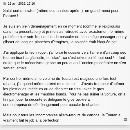
M
19 avr. 2026, 17:16
e
Salut curtis newton (même des années après !), un grand merci pour
s
l'astuce !
s
a
g
Je suis en plein déménagement en ce moment (comme je l'expliquais
e
dans ma présentation) et je me suis retrouvé avec exactement le même
problème hier soir. Impossible de basculer ce fichu siège passager pour y
glisser de longues planches d'étagères, la poignée était bloquée net.
J'ai appliqué ta technique : j'ai forcé le dossier vers l'arrière d'un coup sec
tout en tirant la gâchette, et "clac", ça s'est déverrouillé tout seul ! Il faut
croire que le mécanisme grippe un peu quand l'ancien propriétaire ne s'en
servait jamais.
Par contre, même si le volume du Touran est magique une fois tout
rabattu, j'ai quand même atteint mes limites... J'avais trop peur d'abîmer
les plastiques intérieurs ou de déchirer un tissu avec le gros
électroménager et les meubles lourds. Pour ne pas ruiner la voiture, on a
fini par jouer la sécurité et déléguer le gros œuvre à
une entreprise de déménagement
pour boucler le chantier.
Mais pour tous les innombrables allers-retours de cartons, le Touran a
vraiment fait le job à la perfection !
a
u