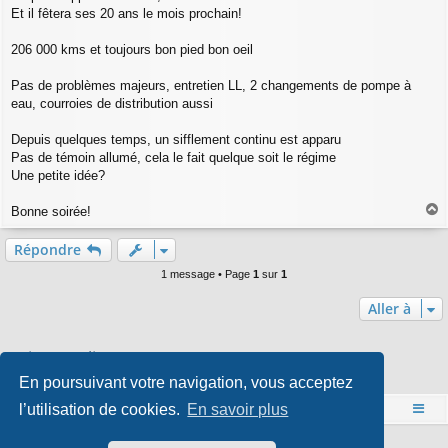
Et il fêtera ses 20 ans le mois prochain!
206 000 kms et toujours bon pied bon oeil
Pas de problèmes majeurs, entretien LL, 2 changements de pompe à
eau, courroies de distribution aussi
Depuis quelques temps, un sifflement continu est apparu
Pas de témoin allumé, cela le fait quelque soit le régime
Une petite idée?
Bonne soirée!
a
u
Répondre
t
1 message • Page
1
sur
1
Aller à
Qui est en ligne
En poursuivant votre navigation, vous acceptez
Utilisateurs parcourant ce forum : Aucun utilisateur enregistré et 0 invité
l’utilisation de cookies.
En savoir plus
Accueil
Index du forum
Développé par
phpBB
® Forum Software © phpBB Limited