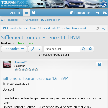
TouranPassion
Accueil
Faire un don
Le forum des propriétaires ou futurs acquéreurs du Volkswagen Touran
cc
Rechercher
or
Connexion
e
S’enregistrer
on
’e
ès
u
m
ne
nr
R
Accueil
Index du forum
La vie du site TP :)
Fonctionnement du site : avis, demande, observations, ...
e
ra
m
br
xi
eg
Sifflement Touran essence 1,6 l BVM
c
pi
s
es
on
ist
Modérateur :
Modérateurs
h
Rechercher
Recherch
Répondre
de
re
e
r
1 message • Page
1
sur
1
r
c
Jeannot91
h
Seigneur
e
r
Sifflement Touran essence 1,6 l BVM
M
04 avr. 2026, 20:23
e
Bonsoir!
s
s
a
Cela fait un certain temps que je n'ai pas posté une contribution sur ce
g
forum!
e
Un petit rappel : Touran 1,6l essence BVM Acheté en mai 2006