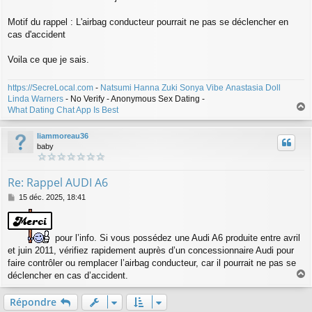
Motif du rappel : L'airbag conducteur pourrait ne pas se déclencher en
cas d'accident
Voila ce que je sais.
https://SecreLocal.com
-
Natsumi
Hanna Zuki
Sonya Vibe
Anastasia Doll
Linda Warners
- No Verify - Anonymous Sex Dating -
What Dating Chat App Is Best
a
u
liammoreau36
t
baby
Re: Rappel AUDI A6
M
15 déc. 2025, 18:41
e
s
s
pour l’info. Si vous possédez une Audi A6 produite entre avril
a
g
et juin 2011, vérifiez rapidement auprès d’un concessionnaire Audi pour
e
faire contrôler ou remplacer l’airbag conducteur, car il pourrait ne pas se
déclencher en cas d’accident.
a
u
Répondre
t