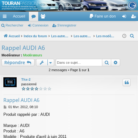
TouranPassion
Accueil
Faire un don
Le forum des propriétaires ou futurs acquéreurs du Volkswagen Touran
cc
Rechercher
or
Connexion
e
S’enregistrer
on
’e
ès
u
m
ne
nr
R
Accueil
Index du forum
Les autres voitures et ce qui touche à la voiture
Les autres modèles du groupe VW
Les modèles Audi
e
ra
m
br
xi
eg
Rappel AUDI A6
c
pi
s
es
on
ist
Modérateur :
Modérateurs
h
Rechercher
Recherch
Répondre
de
re
e
r
2 messages • Page
1
sur
1
r
c
Thx-2
h
passionné
e
r
Rappel AUDI A6
M
01 févr. 2012, 08:10
e
Produit rappelé par : AUDI
s
s
a
Marque : AUDI
g
Produit : A6
e
Modèle : Produite d'avril à juin 2011