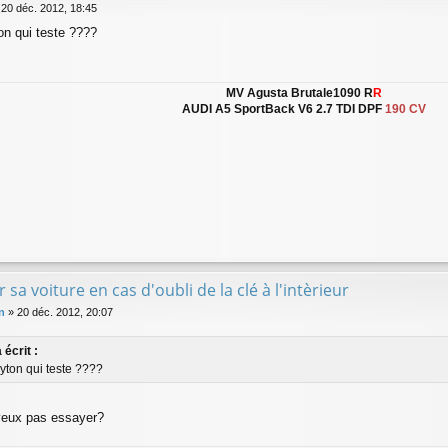
»
20 déc. 2012, 18:45
on qui teste ????
MV Agusta Brutale1090 R
R
AUDI A5 SportBack V6 2.7 TDI DPF
190 CV
r sa voiture en cas d'oubli de la clé à l'intèrieur
n
»
20 déc. 2012, 20:07
 écrit :
yton qui teste ????
veux pas essayer?