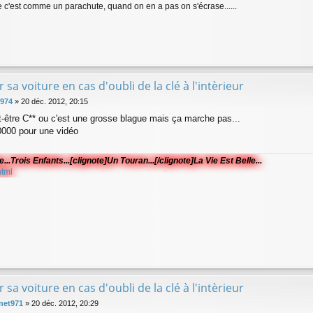
ce c'est comme un parachute, quand on en a pas on s'écrase......
r sa voiture en cas d'oubli de la clé à l'intèrieur
c974
»
20 déc. 2012, 20:15
t-être C** ou c'est une grosse blague mais ça marche pas...
000 pour une vidéo
.Trois Enfants...[clignote]Un Touran...[/clignote]La Vie Est Belle...
html
r sa voiture en cas d'oubli de la clé à l'intèrieur
net971
»
20 déc. 2012, 20:29