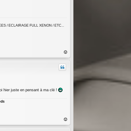
EES / ECLAIRAGE FULL XENON / ETC...
H
a
u
t
i hier juste en pensant à ma clé !
eds
H
a
u