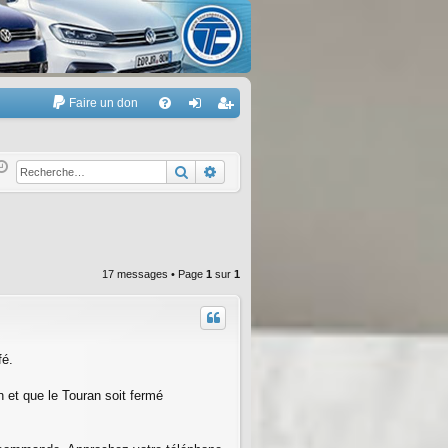
Faire un don
A
FA
on
’e
Q
ne
nr
Rechercher
Recherche avancée
xi
eg
on
ist
re
17 messages • Page
1
sur
1
r
fé.
an et que le Touran soit fermé