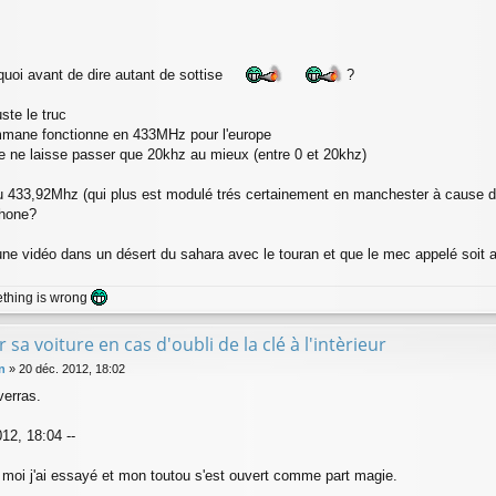
quoi avant de dire autant de sottise
?
ste le truc
mmane fonctionne en 433MHz pour l'europe
e ne laisse passer que 20khz au mieux (entre 0 et 20khz)
433,92Mhz (qui plus est modulé trés certainement en manchester à cause d
phone?
 une vidéo dans un désert du sahara avec le touran et que le mec appelé soit
ething is wrong
r sa voiture en cas d'oubli de la clé à l'intèrieur
n
»
20 déc. 2012, 18:02
verras.
12, 18:04 --
 moi j'ai essayé et mon toutou s'est ouvert comme part magie.