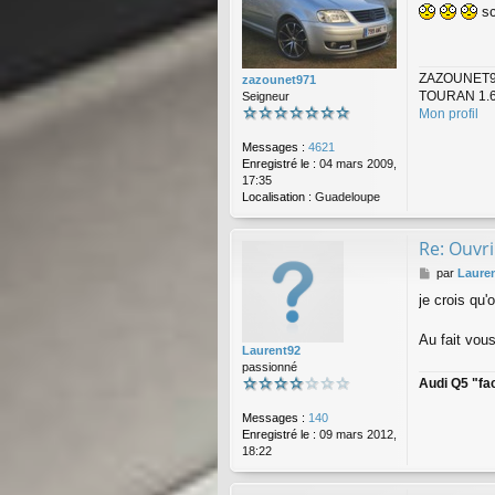
sc
s
s
a
g
ZAZOUNET97
zazounet971
e
TOURAN 1.6
Seigneur
Mon profil
Messages :
4621
Enregistré le :
04 mars 2009,
17:35
Localisation :
Guadeloupe
Re: Ouvri
M
par
Laure
e
je crois qu'
s
s
a
Au fait vou
Laurent92
g
passionné
e
Audi Q5 "fa
Messages :
140
Enregistré le :
09 mars 2012,
18:22