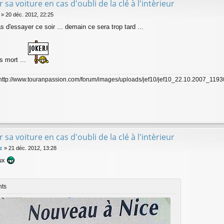
r sa voiture en cas d'oubli de la clé à l'intèrieur
»
20 déc. 2012, 22:25
s d'essayer ce soir ... demain ce sera trop tard ...
s mort ...
]http://www.touranpassion.com/forum/images/uploads/jef10/jef10_22.10.2007_11930
r sa voiture en cas d'oubli de la clé à l'intèrieur
z
»
21 déc. 2012, 13:28
eux
nts