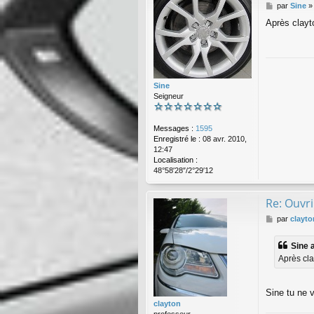
M
par
Sine
e
Après clayt
s
s
a
g
e
Sine
Seigneur
Messages :
1595
Enregistré le :
08 avr. 2010,
12:47
Localisation :
48°58′28″/2°29′12
Re: Ouvri
M
par
clayto
e
s
Sine a
s
Après cla
a
g
e
Sine tu ne 
clayton
professeur