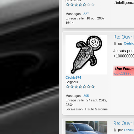
L'intelligen
Messages :
327
Enregistré le :
18 oct. 2007,
16:14
Re: Ouvri
M
par
Cédri
e
Je suis peu
s
+100000000
s
a
g
Une Femme..
e
topic18886.
Cédric974
Seigneur
Messages :
805
Enregistré le :
27 sept. 2012,
22:34
Localisation :
Haute Garonne
Re: Ouvri
M
par
zazou
e