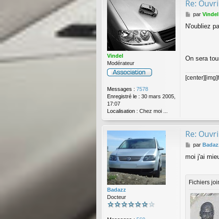
Re: Ouvri
M
par
Vindel
e
N'oubliez pa
s
s
a
g
Vindel
e
On sera tou
Modérateur
[center][img
Messages :
7578
Enregistré le :
30 mars 2005,
17:07
Localisation :
Chez moi ...
Re: Ouvri
M
par
Badaz
e
moi j'ai mi
s
s
a
g
Fichiers joi
e
Badazz
Docteur