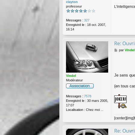
clayton
L'intelligen
professeur
Messages :
327
Enregistré le :
18 oct. 2007,
16:14
Re: Ouvri
M
par
Vindel
e
s
s
a
g
Je sens que 
Vindel
e
Modérateur
(en tous ca
Messages :
7578
Enregistré le :
30 mars 2005,
17:07
Localisation :
Chez moi ...
[center][img
Re: Ouvri