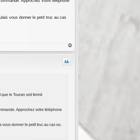
élélcommande. Approchez votre téléphone
lais vous donner le petit truc au cas
H
a
u
t
et que le Touran soit fermé
élcommande. Approchez votre téléphone
 vous donner le petit truc au cas ou.