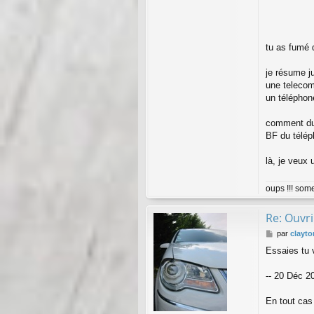
tu as fumé 
je résume ju
une teleco
un téléphon
comment du 
BF du télé
là, je veux
oups !!! som
Re: Ouvri
M
par
clayto
e
Essaies tu 
s
s
a
-- 20 Déc 20
g
e
En tout cas