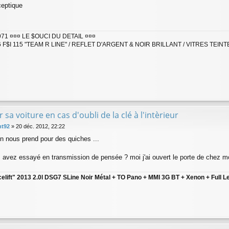
eptique
1 ¤¤¤ LE $OUCI DU DETAIL ¤¤¤
 F$I 115 "TEAM R LINE" / REFLET D'ARGENT & NOIR BRILLANT / VITRES TEINT
r sa voiture en cas d'oubli de la clé à l'intèrieur
nt92
»
20 déc. 2012, 22:22
on nous prend pour des quiches ...
s avez essayé en transmission de pensée ? moi j'ai ouvert le porte de chez mo
celift" 2013 2.0l DSG7 SLine Noir Métal + TO Pano + MMI 3G BT + Xenon + Full L