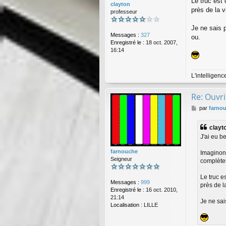
Le truc est
clayton
près de la 
professeur
Je ne sais 
Messages :
327
ou.
Enregistré le :
18 oct. 2007,
16:14
L'intelligen
Re: Ouvri
M
par
farno
e
s
clayto
s
J'ai eu b
a
g
farnouche
Imaginons
e
Seigneur
complète
Le truc e
Messages :
999
près de l
Enregistré le :
16 oct. 2010,
21:14
Je ne sai
Localisation :
LILLE