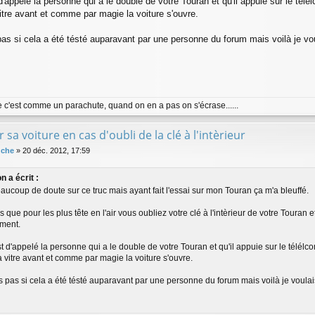
 d'appelé la personne qui a le double de votre Touran et qu'il appuie sur le t
vitre avant et comme par magie la voiture s'ouvre.
pas si cela a été tésté auparavant par une personne du forum mais voilà je vou
ce c'est comme un parachute, quand on en a pas on s'écrase......
r sa voiture en cas d'oubli de la clé à l'intèrieur
uche
»
20 déc. 2012, 17:59
n a écrit :
eaucoup de doute sur ce truc mais ayant fait l'essai sur mon Touran ça m'a bleuffé.
 que pour les plus tête en l'air vous oubliez votre clé à l'intèrieur de votre Touran 
ment.
st d'appelé la personne qui a le double de votre Touran et qu'il appuie sur le tél
a vitre avant et comme par magie la voiture s'ouvre.
s pas si cela a été tésté auparavant par une personne du forum mais voilà je voulais