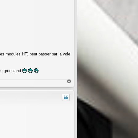
es modules HF) peut passer par la voie
 au groenland
H
a
u
t