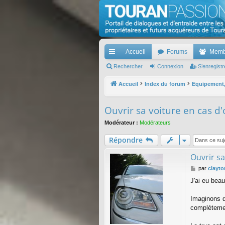
TouranPassion
Le forum des propriétaires ou futurs acquéreurs d
Accueil
Forums
Memb
cc
Rechercher
Connexion
S’enregistr
ès
Accueil
Index du forum
Equipement, 
ra
Ouvrir sa voiture en cas d'o
pi
Modérateur :
Modérateurs
de
Répondre
Ouvrir sa
M
par
clayto
e
J'ai eu bea
s
s
a
Imaginons qu
g
complèteme
e