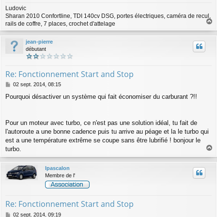
Ludovic
Sharan 2010 Confortline, TDI 140cv DSG, portes électriques, caméra de recul,
rails de coffre, 7 places, crochet d'attelage
a
u
jean-pierre
t
débutant
Re: Fonctionnement Start and Stop
M
02 sept. 2014, 08:15
e
Pourquoi désactiver un système qui fait économiser du carburant ?!!
s
s
a
g
Pour un moteur avec turbo, ce n'est pas une solution idéal, tu fait de
e
l'autoroute a une bonne cadence puis tu arrive au péage et la le turbo qui
est a une température extrême se coupe sans être lubrifié ! bonjour le
turbo.
a
u
lpascalon
t
Membre de l'
Re: Fonctionnement Start and Stop
M
02 sept. 2014, 09:19