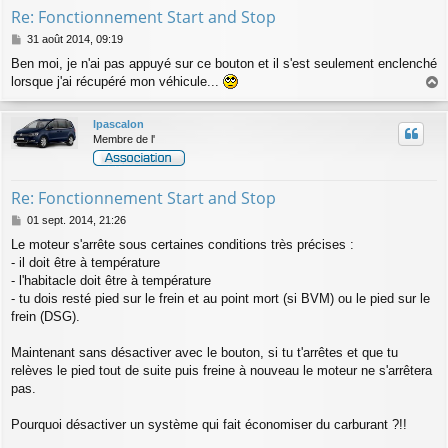
Re: Fonctionnement Start and Stop
M
31 août 2014, 09:19
e
Ben moi, je n'ai pas appuyé sur ce bouton et il s'est seulement enclenché
s
lorsque j'ai récupéré mon véhicule...
s
a
a
g
u
lpascalon
e
t
Membre de l'
Re: Fonctionnement Start and Stop
M
01 sept. 2014, 21:26
e
Le moteur s'arrête sous certaines conditions très précises :
s
- il doit être à température
s
a
- l'habitacle doit être à température
g
- tu dois resté pied sur le frein et au point mort (si BVM) ou le pied sur le
e
frein (DSG).
Maintenant sans désactiver avec le bouton, si tu t'arrêtes et que tu
relèves le pied tout de suite puis freine à nouveau le moteur ne s'arrêtera
pas.
Pourquoi désactiver un système qui fait économiser du carburant ?!!