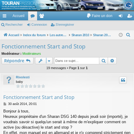
TouranPassion
Accueil
Faire un don
Le forum des propriétaires ou futurs acquéreurs du Volkswagen Touran
cc
Rechercher
or
Connexion
e
S’enregistrer
on
’e
ès
u
m
ne
nr
R
Accueil
Index du forum
Les autres voitures et ce qui touche à la voiture
Sharan 2010
Sharan 2010 : moteurs, cycle, carrosserie, aménagements, ...
e
ra
m
br
xi
eg
Fonctionnement Start and Stop
c
pi
s
es
on
ist
Modérateur :
Modérateurs
h
Rechercher
Recherch
Répondre
de
re
e
r
19 messages • Page
1
sur
1
r
c
Rivolesti
h
baby
e
r
Fonctionnement Start and Stop
M
30 août 2014, 20:01
e
Bonjour à tous,
s
Heureux propriétaire d'un Sharan DSG 140 depuis jeudi soir (importé), je
s
a
voudrais savoir si quelqu'un serait à même de m'expliquer comment on
g
active (ou désactive) le start and stop ?
e
En effet, mon manuel est en allemand et je n'y comprend strictement rien