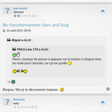
a
u
jean-pierre
t
débutant
Re: Fonctionnement Start and Stop
M
31 août 2014, 08:45
e
s
Miguel a écrit :
s
a
g
Phil.S-Line 170 a écrit :
e
Perso, j'essaye de penser à appuyer sur le bouton à chaque mise
en route pour l'annuler, car çà me gonfle
+1
Bonjour, Moi je le déconnecte toujours.
a
u
Rivolesti
t
baby