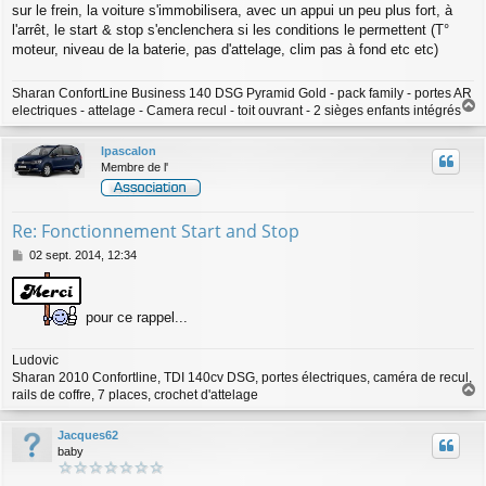
sur le frein, la voiture s'immobilisera, avec un appui un peu plus fort, à
l'arrêt, le start & stop s'enclenchera si les conditions le permettent (T°
moteur, niveau de la baterie, pas d'attelage, clim pas à fond etc etc)
Sharan ConfortLine Business 140 DSG Pyramid Gold - pack family - portes AR
electriques - attelage - Camera recul - toit ouvrant - 2 sièges enfants intégrés
a
u
lpascalon
t
Membre de l'
Re: Fonctionnement Start and Stop
M
02 sept. 2014, 12:34
e
s
s
pour ce rappel...
a
g
e
Ludovic
Sharan 2010 Confortline, TDI 140cv DSG, portes électriques, caméra de recul,
rails de coffre, 7 places, crochet d'attelage
a
u
Jacques62
t
baby