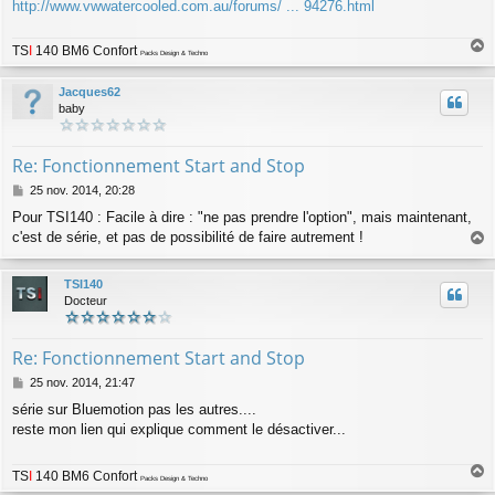
g
http://www.vwwatercooled.com.au/forums/ ... 94276.html
e
TS
I
140 BM6 Confort
Packs Design & Techno
a
u
Jacques62
t
baby
Re: Fonctionnement Start and Stop
M
25 nov. 2014, 20:28
e
Pour TSI140 : Facile à dire : "ne pas prendre l'option", mais maintenant,
s
c'est de série, et pas de possibilité de faire autrement !
s
a
a
g
u
TSI140
e
t
Docteur
Re: Fonctionnement Start and Stop
M
25 nov. 2014, 21:47
e
série sur Bluemotion pas les autres....
s
reste mon lien qui explique comment le désactiver...
s
a
g
TS
I
140 BM6 Confort
e
Packs Design & Techno
a