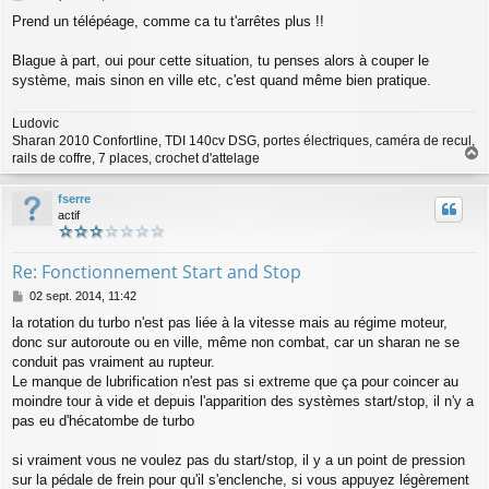
e
Prend un télépéage, comme ca tu t'arrêtes plus !!
s
s
a
Blague à part, oui pour cette situation, tu penses alors à couper le
g
système, mais sinon en ville etc, c'est quand même bien pratique.
e
Ludovic
Sharan 2010 Confortline, TDI 140cv DSG, portes électriques, caméra de recul,
rails de coffre, 7 places, crochet d'attelage
a
u
fserre
t
actif
Re: Fonctionnement Start and Stop
M
02 sept. 2014, 11:42
e
la rotation du turbo n'est pas liée à la vitesse mais au régime moteur,
s
donc sur autoroute ou en ville, même non combat, car un sharan ne se
s
a
conduit pas vraiment au rupteur.
g
Le manque de lubrification n'est pas si extreme que ça pour coincer au
e
moindre tour à vide et depuis l'apparition des systèmes start/stop, il n'y a
pas eu d'hécatombe de turbo
si vraiment vous ne voulez pas du start/stop, il y a un point de pression
sur la pédale de frein pour qu'il s'enclenche, si vous appuyez légèrement