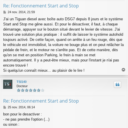
Re: Fonctionnement Start and Stop
M
24 nov. 2014, 21:59
e
J'ai un Tiguan diesel avec boîte auto DSG7 depuis 8 jours et le système
s
Start and Stop me gêne aussi. Et pour le désactiver, il faut, à chaque
s
a
démarrage, appuyer sur le bouton situé devant le levier de vitesse. J'ai
g
trouvé une solution plus pratique : il suffit de laisser le système autohold
e
toujours activé. De cette façon, quand on arrête à un feu rouge, dès que
le véhicule est immobilisé, la voiture ne bouge plus et on peut relâcher la
pédale de frein, et le moteur ne s'arrête pas. Et de cette manière, dès
qu'on se met en position Parking, le frein à main se met
automatiquement. Il y a peut-être mieux, mais pour l'instant je n'ai pas
encore trouvé !
Si quelqu'un connaît mieux... au plaisir de le lire !
a
u
TSI140
t
Docteur
Re: Fonctionnement Start and Stop
M
25 nov. 2014, 06:14
e
bon pour le desactiver :
s
- ne pas prendre l'option (...)
s
a
ou sinon :