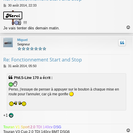
M
30 août 2014, 22:33
e
s
s
!!!
a
g
Je vais tenter dès demain matin.
a
e
u
Miguel
t
Seigneur
Re: Fonctionnement Start and Stop
M
31 août 2014, 05:50
e
s
Phil.S-Line 170 a écrit :
s
a
g
Perso, j'essaye de penser à appuyer sur le bouton à chaque mise en
e
route pour l'annuler, car çà me gonfle
+1
T
o
u
r
a
n
V
1
S
p
o
r
t
2
.
0
T
D
I
1
4
0
c
v
D
S
G
Touran V3 Cup 2.0 TDI 140cv BMT DSG6