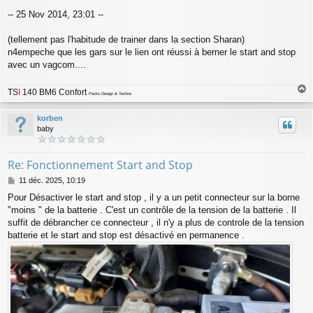
e
-- 25 Nov 2014, 23:01 --
(tellement pas l'habitude de trainer dans la section Sharan)
n4empeche que les gars sur le lien ont réussi à berner le start and stop
avec un vagcom....
TS
I
140 BM6 Confort
Packs Design & Techno
a
u
korben
t
baby
Re: Fonctionnement Start and Stop
M
11 déc. 2025, 10:19
e
Pour Désactiver le start and stop , il y a un petit connecteur sur la borne
s
"moins " de la batterie . C'est un contrôle de la tension de la batterie . Il
s
a
suffit de débrancher ce connecteur , il n'y a plus de controle de la tension
g
batterie et le start and stop est désactivé en permanence .
e