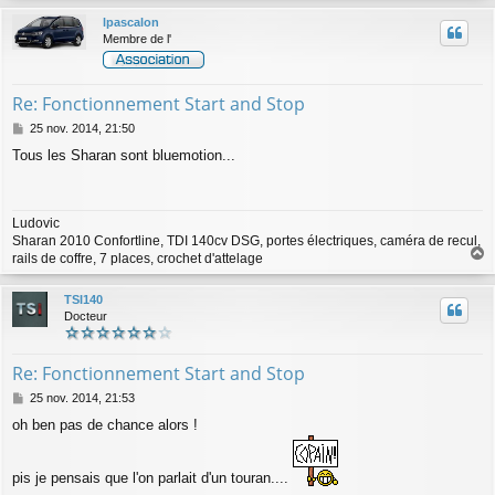
u
lpascalon
t
Membre de l'
Re: Fonctionnement Start and Stop
M
25 nov. 2014, 21:50
e
Tous les Sharan sont bluemotion...
s
s
a
g
Ludovic
e
Sharan 2010 Confortline, TDI 140cv DSG, portes électriques, caméra de recul,
rails de coffre, 7 places, crochet d'attelage
a
u
TSI140
t
Docteur
Re: Fonctionnement Start and Stop
M
25 nov. 2014, 21:53
e
oh ben pas de chance alors !
s
s
a
pis je pensais que l'on parlait d'un touran....
g