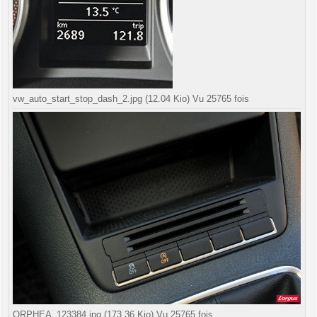
vw_auto_start_stop_dash_2.jpg (12.04 Kio) Vu 25765 fois
ORPHEA_123384.jpg (173.36 Kio) Vu 25765 fois