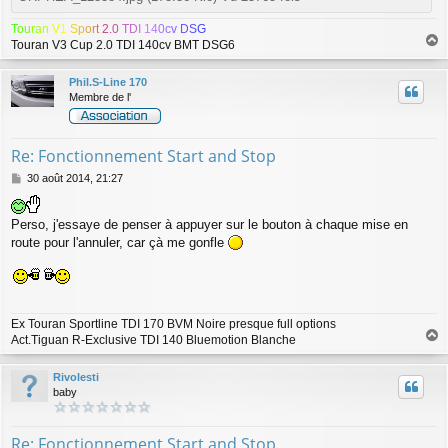
T
o
u
r
a
n
V
1
S
p
o
r
t
2
.
0
T
D
I
1
4
0
c
v
D
S
G
Touran V3 Cup 2.0 TDI 140cv BMT DSG6
a
u
Phil.S-Line 170
t
Membre de l'
Re: Fonctionnement Start and Stop
M
30 août 2014, 21:27
e
s
s
Perso, j'essaye de penser à appuyer sur le bouton à chaque mise en
a
route pour l'annuler, car çà me gonfle
g
e
Ex Touran Sportline TDI 170 BVM Noire presque full options
Act.Tiguan R-Exclusive TDI 140 Bluemotion Blanche
a
u
Rivolesti
t
baby
Re: Fonctionnement Start and Stop