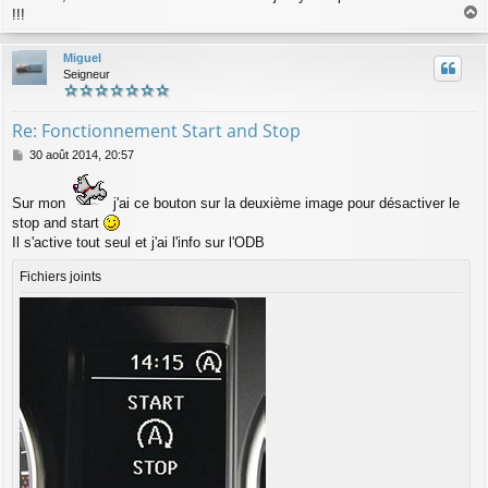
!!!
a
u
Miguel
t
Seigneur
Re: Fonctionnement Start and Stop
M
30 août 2014, 20:57
e
s
Sur mon
j'ai ce bouton sur la deuxième image pour désactiver le
s
a
stop and start
g
Il s'active tout seul et j'ai l'info sur l'ODB
e
Fichiers joints