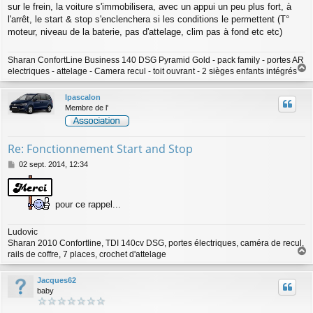
sur le frein, la voiture s'immobilisera, avec un appui un peu plus fort, à
l'arrêt, le start & stop s'enclenchera si les conditions le permettent (T°
moteur, niveau de la baterie, pas d'attelage, clim pas à fond etc etc)
Sharan ConfortLine Business 140 DSG Pyramid Gold - pack family - portes AR
electriques - attelage - Camera recul - toit ouvrant - 2 sièges enfants intégrés
a
u
lpascalon
t
Membre de l'
Re: Fonctionnement Start and Stop
M
02 sept. 2014, 12:34
e
s
s
pour ce rappel...
a
g
e
Ludovic
Sharan 2010 Confortline, TDI 140cv DSG, portes électriques, caméra de recul,
rails de coffre, 7 places, crochet d'attelage
a
u
Jacques62
t
baby