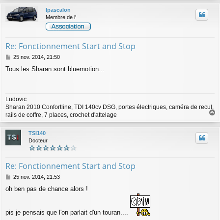
u
lpascalon
t
Membre de l'
Re: Fonctionnement Start and Stop
M
25 nov. 2014, 21:50
e
Tous les Sharan sont bluemotion...
s
s
a
g
Ludovic
e
Sharan 2010 Confortline, TDI 140cv DSG, portes électriques, caméra de recul,
rails de coffre, 7 places, crochet d'attelage
a
u
TSI140
t
Docteur
Re: Fonctionnement Start and Stop
M
25 nov. 2014, 21:53
e
oh ben pas de chance alors !
s
s
a
pis je pensais que l'on parlait d'un touran....
g