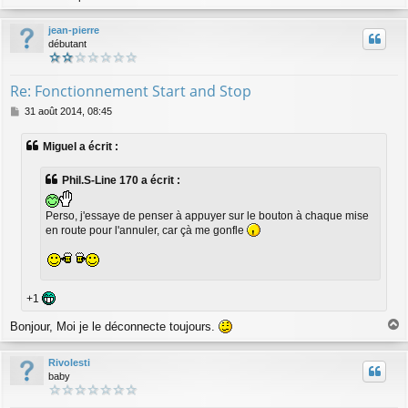
a
u
jean-pierre
t
débutant
Re: Fonctionnement Start and Stop
M
31 août 2014, 08:45
e
s
Miguel a écrit :
s
a
g
Phil.S-Line 170 a écrit :
e
Perso, j'essaye de penser à appuyer sur le bouton à chaque mise
en route pour l'annuler, car çà me gonfle
+1
Bonjour, Moi je le déconnecte toujours.
a
u
Rivolesti
t
baby