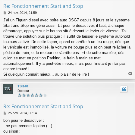
Re: Fonctionnement Start and Stop
M
24 nov. 2014, 21:59
e
J'ai un Tiguan diesel avec boîte auto DSG7 depuis 8 jours et le système
s
Start and Stop me gêne aussi. Et pour le désactiver, il faut, à chaque
s
a
démarrage, appuyer sur le bouton situé devant le levier de vitesse. J'ai
g
trouvé une solution plus pratique : il suffit de laisser le système autohold
e
toujours activé. De cette façon, quand on arrête à un feu rouge, dès que
le véhicule est immobilisé, la voiture ne bouge plus et on peut relâcher la
pédale de frein, et le moteur ne s'arrête pas. Et de cette manière, dès
qu'on se met en position Parking, le frein à main se met
automatiquement. Il y a peut-être mieux, mais pour l'instant je n'ai pas
encore trouvé !
Si quelqu'un connaît mieux... au plaisir de le lire !
a
u
TSI140
t
Docteur
Re: Fonctionnement Start and Stop
M
25 nov. 2014, 06:14
e
bon pour le desactiver :
s
- ne pas prendre l'option (...)
s
a
ou sinon :