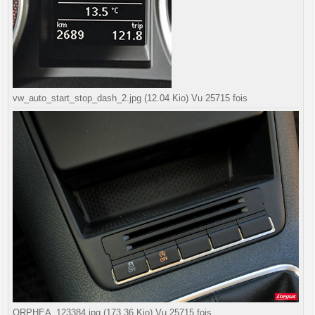
vw_auto_start_stop_dash_2.jpg (12.04 Kio) Vu 25715 fois
ORPHEA_123384.jpg (173.36 Kio) Vu 25715 fois