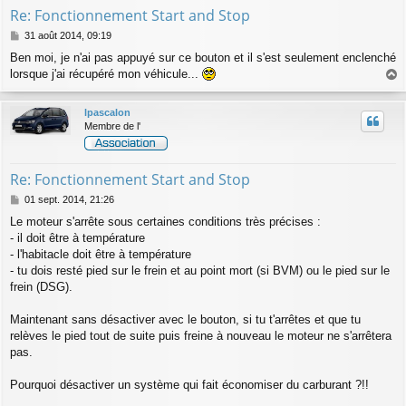
Re: Fonctionnement Start and Stop
M
31 août 2014, 09:19
e
Ben moi, je n'ai pas appuyé sur ce bouton et il s'est seulement enclenché
s
lorsque j'ai récupéré mon véhicule...
s
a
a
g
u
lpascalon
e
t
Membre de l'
Re: Fonctionnement Start and Stop
M
01 sept. 2014, 21:26
e
Le moteur s'arrête sous certaines conditions très précises :
s
- il doit être à température
s
a
- l'habitacle doit être à température
g
- tu dois resté pied sur le frein et au point mort (si BVM) ou le pied sur le
e
frein (DSG).
Maintenant sans désactiver avec le bouton, si tu t'arrêtes et que tu
relèves le pied tout de suite puis freine à nouveau le moteur ne s'arrêtera
pas.
Pourquoi désactiver un système qui fait économiser du carburant ?!!