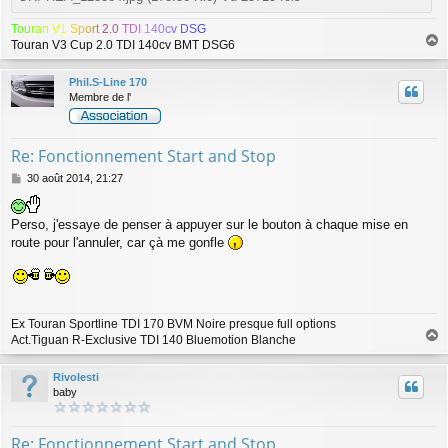
T
o
u
r
a
n
V
1
S
p
o
r
t
2
.
0
T
D
I
1
4
0
c
v
D
S
G
Touran V3 Cup 2.0 TDI 140cv BMT DSG6
a
u
Phil.S-Line 170
t
Membre de l'
Re: Fonctionnement Start and Stop
M
30 août 2014, 21:27
e
s
s
Perso, j'essaye de penser à appuyer sur le bouton à chaque mise en
a
route pour l'annuler, car çà me gonfle
g
e
Ex Touran Sportline TDI 170 BVM Noire presque full options
Act.Tiguan R-Exclusive TDI 140 Bluemotion Blanche
a
u
Rivolesti
t
baby
Re: Fonctionnement Start and Stop