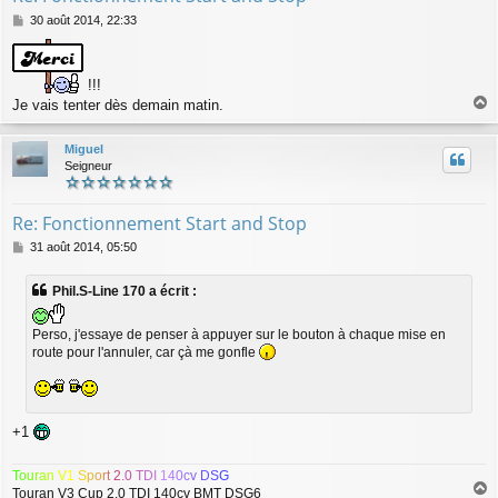
M
30 août 2014, 22:33
e
s
s
!!!
a
g
Je vais tenter dès demain matin.
a
e
u
Miguel
t
Seigneur
Re: Fonctionnement Start and Stop
M
31 août 2014, 05:50
e
s
Phil.S-Line 170 a écrit :
s
a
g
Perso, j'essaye de penser à appuyer sur le bouton à chaque mise en
e
route pour l'annuler, car çà me gonfle
+1
T
o
u
r
a
n
V
1
S
p
o
r
t
2
.
0
T
D
I
1
4
0
c
v
D
S
G
Touran V3 Cup 2.0 TDI 140cv BMT DSG6