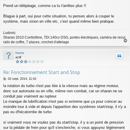
e
Prend un télépéage, comme ca tu t'arrêtes plus !!
s
s
a
Blague à part, oui pour cette situation, tu penses alors à couper le
g
système, mais sinon en ville etc, c'est quand même bien pratique.
e
Ludovic
Sharan 2010 Confortline, TDI 140cv DSG, portes électriques, caméra de recul,
rails de coffre, 7 places, crochet d'attelage
a
u
fserre
t
actif
Re: Fonctionnement Start and Stop
M
02 sept. 2014, 11:42
e
la rotation du turbo n'est pas liée à la vitesse mais au régime moteur,
s
donc sur autoroute ou en ville, même non combat, car un sharan ne se
s
a
conduit pas vraiment au rupteur.
g
Le manque de lubrification n'est pas si extreme que ça pour coincer au
e
moindre tour à vide et depuis l'apparition des systèmes start/stop, il n'y a
pas eu d'hécatombe de turbo
si vraiment vous ne voulez pas du start/stop, il y a un point de pression
sur la pédale de frein pour qu'il s'enclenche, si vous appuyez légèrement