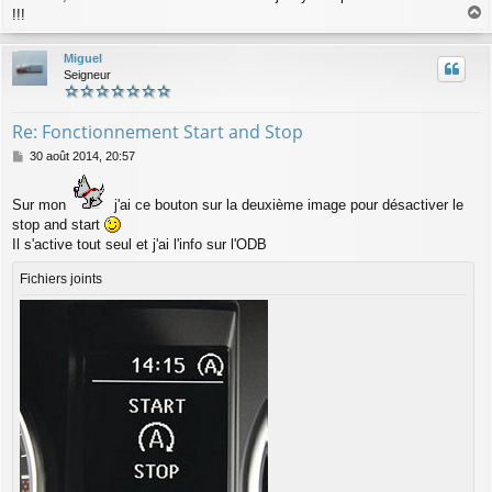
!!!
a
u
Miguel
t
Seigneur
Re: Fonctionnement Start and Stop
M
30 août 2014, 20:57
e
s
Sur mon
j'ai ce bouton sur la deuxième image pour désactiver le
s
a
stop and start
g
Il s'active tout seul et j'ai l'info sur l'ODB
e
Fichiers joints