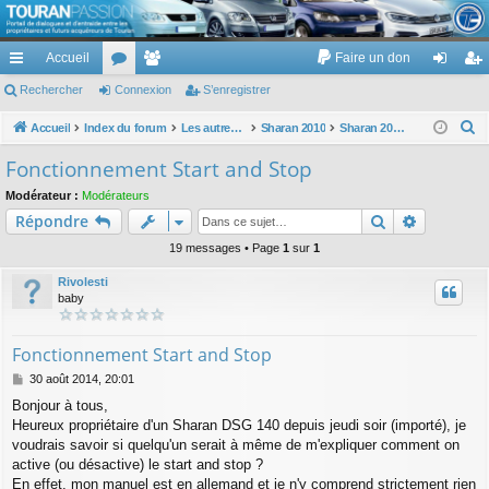
TouranPassion
Accueil
Faire un don
Le forum des propriétaires ou futurs acquéreurs du Volkswagen Touran
cc
Rechercher
or
Connexion
e
S’enregistrer
on
’e
ès
u
m
ne
nr
R
Accueil
Index du forum
Les autres voitures et ce qui touche à la voiture
Sharan 2010
Sharan 2010 : moteurs, cycle, carrosserie, aménagements, ...
e
ra
m
br
xi
eg
Fonctionnement Start and Stop
c
pi
s
es
on
ist
Modérateur :
Modérateurs
h
Rechercher
Recherch
Répondre
de
re
e
r
19 messages • Page
1
sur
1
r
c
Rivolesti
h
baby
e
r
Fonctionnement Start and Stop
M
30 août 2014, 20:01
e
Bonjour à tous,
s
Heureux propriétaire d'un Sharan DSG 140 depuis jeudi soir (importé), je
s
a
voudrais savoir si quelqu'un serait à même de m'expliquer comment on
g
active (ou désactive) le start and stop ?
e
En effet, mon manuel est en allemand et je n'y comprend strictement rien