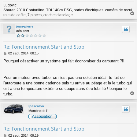
Ludovic
Sharan 2010 Confortline, TDI 140cv DSG, portes électriques, caméra de recul,
rails de coffre, 7 places, crochet d'attelage
a
u
jean-pierre
t
débutant
Re: Fonctionnement Start and Stop
M
02 sept. 2014, 08:15
e
Pourquoi désactiver un système qui fait économiser du carburant ?!!
s
s
a
g
Pour un moteur avec turbo, ce n'est pas une solution idéal, tu fait de
e
l'autoroute a une bonne cadence puis tu arrive au péage et la le turbo qui
est a une température extrême se coupe sans être lubrifié ! bonjour le
turbo.
a
u
lpascalon
t
Membre de l'
Re: Fonctionnement Start and Stop
M
02 sept. 2014, 09:19