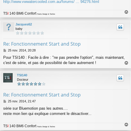
g
http://www.vwwatercooled.com.au/forums/ ... 94276.html
e
TS
I
140 BM6 Confort
Packs Design & Techno
a
u
Jacques62
t
baby
Re: Fonctionnement Start and Stop
M
25 nov. 2014, 20:28
e
Pour TSI140 : Facile à dire : "ne pas prendre l'option", mais maintenant,
s
c'est de série, et pas de possibilité de faire autrement !
s
a
a
g
u
TSI140
e
t
Docteur
Re: Fonctionnement Start and Stop
M
25 nov. 2014, 21:47
e
série sur Bluemotion pas les autres....
s
reste mon lien qui explique comment le désactiver...
s
a
g
TS
I
140 BM6 Confort
e
Packs Design & Techno
a