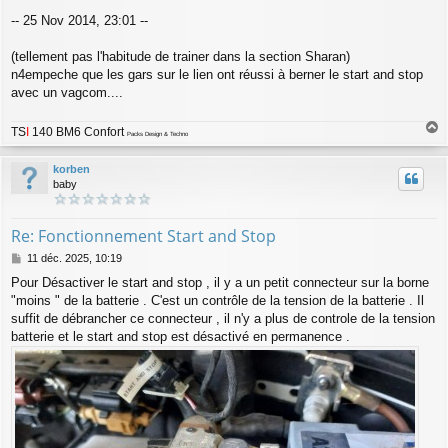
e
-- 25 Nov 2014, 23:01 --
(tellement pas l'habitude de trainer dans la section Sharan)
n4empeche que les gars sur le lien ont réussi à berner le start and stop
avec un vagcom....
TS
I
140 BM6 Confort
Packs Design & Techno
a
u
korben
t
baby
Re: Fonctionnement Start and Stop
M
11 déc. 2025, 10:19
e
Pour Désactiver le start and stop , il y a un petit connecteur sur la borne
s
"moins " de la batterie . C'est un contrôle de la tension de la batterie . Il
s
a
suffit de débrancher ce connecteur , il n'y a plus de controle de la tension
g
batterie et le start and stop est désactivé en permanence .
e