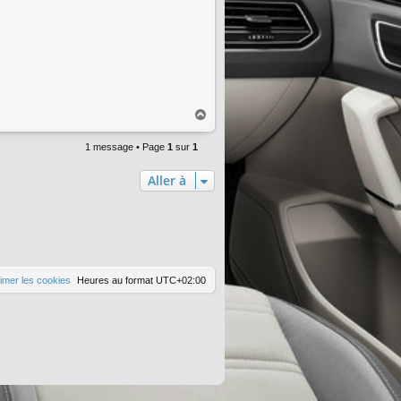
H
a
u
1 message • Page
1
sur
1
t
Aller à
imer les cookies
Heures au format
UTC+02:00