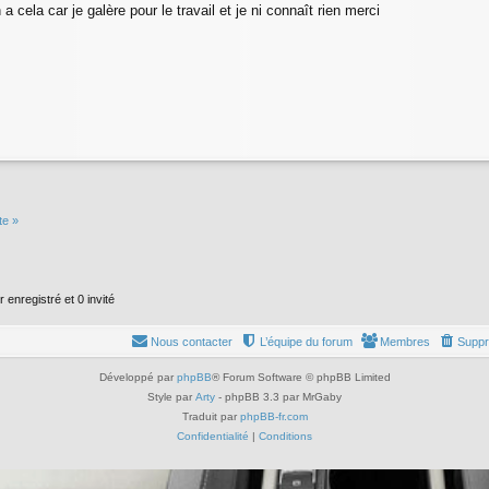
 a cela car je galère pour le travail et je ni connaît rien merci
te »
 enregistré et 0 invité
Nous contacter
L’équipe du forum
Membres
Suppr
Développé par
phpBB
® Forum Software © phpBB Limited
Style par
Arty
- phpBB 3.3 par MrGaby
Traduit par
phpBB-fr.com
Confidentialité
|
Conditions