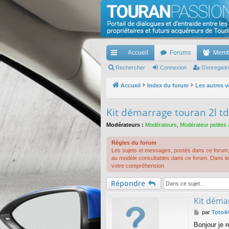
TouranPassion
Le forum des propriétaires ou futurs acquéreurs d
Accueil
Forums
Memb
cc
Rechercher
Connexion
S’enregistr
ès
Accueil
Index du forum
Les autres v
ra
Kit démarrage touran 2l td
pi
Modérateurs :
Modérateurs
,
Modérateur petites
de
Règles du forum
Les sujets et messages, postés dans ce forum, 
au modèle consultables dans ce forum. Dans le 
votre compréhension
Répondre
Kit démar
M
par
Toto4
e
Bonjour je 
s