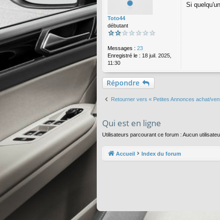
Si quelqu'un
s
a
Toto44
g
débutant
e
Messages :
23
Enregistré le :
18 juil. 2025,
11:30
Répondre
Retourner vers « Petites Annonces achat/ven
Qui est en ligne
Utilisateurs parcourant ce forum : Aucun utilisateur
Accueil
Index du forum