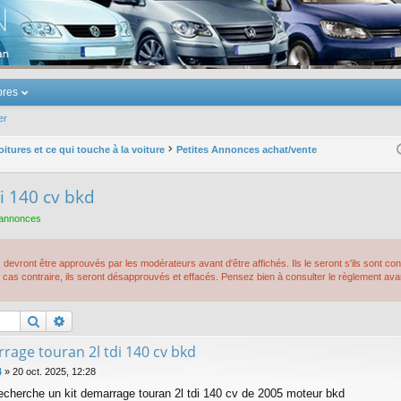
u Volkswagen Touran
res
er
oitures et ce qui touche à la voiture
Petites Annonces achat/vente
i 140 cv bkd
 annonces
devront être approuvés par les modérateurs avant d'être affichés. Ils le seront s'ils sont c
cas contraire, ils seront désapprouvés et effacés. Pensez bien à consulter le règlement av
Rechercher
Recherche avancée
rage touran 2l tdi 140 cv bkd
4
»
20 oct. 2025, 12:28
recherche un kit demarrage touran 2l tdi 140 cv de 2005 moteur bkd