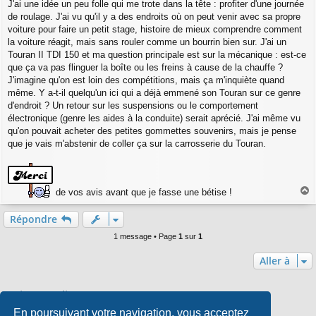
a
J'ai une idée un peu folle qui me trote dans la tête : profiter d'une journée
g
de roulage. J'ai vu qu'il y a des endroits où on peut venir avec sa propre
e
voiture pour faire un petit stage, histoire de mieux comprendre comment
la voiture réagit, mais sans rouler comme un bourrin bien sur. J'ai un
Touran II TDI 150 et ma question principale est sur la mécanique : est-ce
que ça va pas flinguer la boîte ou les freins à cause de la chauffe ?
J'imagine qu'on est loin des compétitions, mais ça m'inquiète quand
même. Y a-t-il quelqu'un ici qui a déjà emmené son Touran sur ce genre
d'endroit ? Un retour sur les suspensions ou le comportement
électronique (genre les aides à la conduite) serait aprécié. J'ai même vu
qu'on pouvait acheter des petites gommettes souvenirs, mais je pense
que je vais m'abstenir de coller ça sur la carrosserie du Touran.
de vos avis avant que je fasse une bétise !
a
u
Répondre
t
1 message • Page
1
sur
1
Aller à
Qui est en ligne
En poursuivant votre navigation, vous acceptez
Utilisateurs parcourant ce forum : Aucun utilisateur enregistré et 0 invité