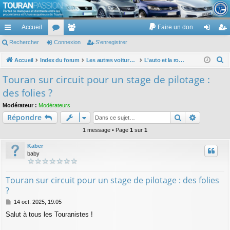
TouranPassion
Accueil
Faire un don
Le forum des propriétaires ou futurs acquéreurs du Volkswagen Touran
cc
Rechercher
or
Connexion
e
S’enregistrer
on
’e
ès
u
m
ne
nr
R
Accueil
Index du forum
Les autres voitures et ce qui touche à la voiture
L'auto et la route : droit, garantie, assurance, code, infraction, radars, points, permis, ...
e
ra
m
br
xi
eg
Touran sur circuit pour un stage de pilotage :
c
pi
s
es
on
ist
des folies ?
h
de
re
e
Modérateur :
Modérateurs
Rechercher
Recherch
Répondre
r
r
c
1 message • Page
1
sur
1
h
Kaber
e
baby
r
Touran sur circuit pour un stage de pilotage : des folies
?
M
14 oct. 2025, 19:05
e
Salut à tous les Touranistes !
s
s