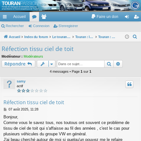
TouranPassion
Accueil
Faire un don
Le forum des propriétaires ou futurs acquéreurs du Volkswagen Touran
cc
Rechercher
or
Connexion
e
S’enregistrer
on
’e
ès
u
m
ne
nr
R
Accueil
Index du forum
Le touran dans ses versions I (V1 V2 V3) et II ...
Touran : les éléments et équipements extérieurs et intérieurs
Touran : garnitures intérieurs
e
ra
m
br
xi
eg
Réfection tissu ciel de toit
c
pi
s
es
on
ist
Modérateur :
Modérateurs
h
Rechercher
Recherch
Répondre
de
re
e
r
4 messages • Page
1
sur
1
r
c
samy
h
actif
e
r
Réfection tissu ciel de toit
M
07 août 2025, 11:28
e
Bonjour,
s
Comme vous le savez tous, nos toutous ont souvent ce problème de
s
a
tissu de ciel de toit qui s'affaisse au fil des années , c'est le cas pour
g
plusieurs véhicules du groupe VW en général.
e
J'ai beau cherché autour de moi si quelqu'un pouvez me le refaire