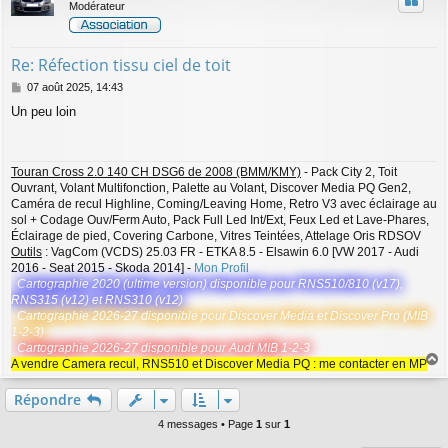
Modérateur
Re: Réfection tissu ciel de toit
M
07 août 2025, 14:43
e
Un peu loin
s
s
a
g
Touran Cross 2.0 140 CH DSG6 de 2008 (BMM/KMY)
- Pack City 2, Toit
e
Ouvrant, Volant Multifonction, Palette au Volant, Discover Media PQ Gen2,
Caméra de recul Highline, Coming/Leaving Home, Retro V3 avec éclairage au
sol + Codage Ouv/Ferm Auto, Pack Full Led Int/Ext, Feux Led et Lave-Phares,
Éclairage de pied, Covering Carbone, Vitres Teintées, Attelage Oris RDSOV
Outils
: VagCom (VCDS) 25.03 FR - ETKA 8.5 - Elsawin 6.0 [VW 2017 - Audi
2016 - Seat 2015 - Skoda 2014] -
Mon Profil
Cartographie 2020 (ultime version) disponible pour RNS510/810 (v17),
RNS315 (v12) et RNS310 (v12)
Cartographie 2026-27 disponible pour Discover Media et Discover Pro (MIB
1-2-3)
Cartographie 2026-27 disponible pour Audi MIB 1-2-3
A vendre Camera recul, RNS510 et Discover Media PQ : me contacter en MP
a
u
Répondre
t
4 messages • Page
1
sur
1