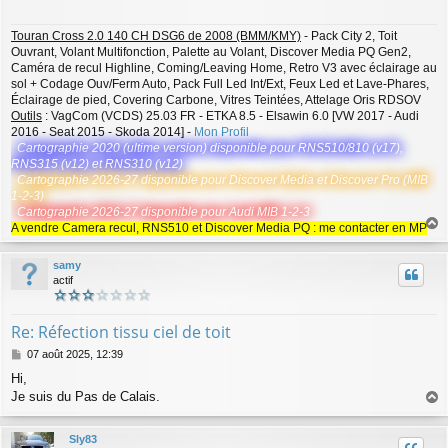
a
g
Touran Cross 2.0 140 CH DSG6 de 2008 (BMM/KMY)
- Pack City 2, Toit
e
Ouvrant, Volant Multifonction, Palette au Volant, Discover Media PQ Gen2,
Caméra de recul Highline, Coming/Leaving Home, Retro V3 avec éclairage au
sol + Codage Ouv/Ferm Auto, Pack Full Led Int/Ext, Feux Led et Lave-Phares,
Éclairage de pied, Covering Carbone, Vitres Teintées, Attelage Oris RDSOV
Outils
: VagCom (VCDS) 25.03 FR - ETKA 8.5 - Elsawin 6.0 [VW 2017 - Audi
2016 - Seat 2015 - Skoda 2014] -
Mon Profil
Cartographie 2020 (ultime version) disponible pour RNS510/810 (v17),
RNS315 (v12) et RNS310 (v12)
Cartographie 2026-27 disponible pour Discover Media et Discover Pro (MIB
1-2-3)
Cartographie 2026-27 disponible pour Audi MIB 1-2-3
A vendre Camera recul, RNS510 et Discover Media PQ : me contacter en MP
a
u
samy
t
actif
Re: Réfection tissu ciel de toit
M
07 août 2025, 12:39
e
Hi,
s
Je suis du Pas de Calais.
s
a
a
g
u
Sly83
e
t