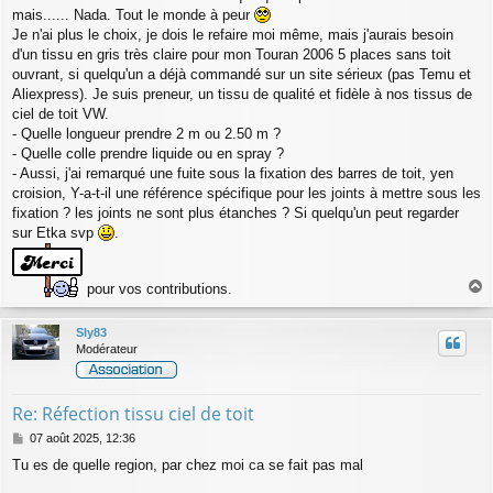
mais...... Nada. Tout le monde à peur
Je n'ai plus le choix, je dois le refaire moi même, mais j'aurais besoin
d'un tissu en gris très claire pour mon Touran 2006 5 places sans toit
ouvrant, si quelqu'un a déjà commandé sur un site sérieux (pas Temu et
Aliexpress). Je suis preneur, un tissu de qualité et fidèle à nos tissus de
ciel de toit VW.
- Quelle longueur prendre 2 m ou 2.50 m ?
- Quelle colle prendre liquide ou en spray ?
- Aussi, j'ai remarqué une fuite sous la fixation des barres de toit, yen
croision, Y-a-t-il une référence spécifique pour les joints à mettre sous les
fixation ? les joints ne sont plus étanches ? Si quelqu'un peut regarder
sur Etka svp
.
pour vos contributions.
a
u
Sly83
t
Modérateur
Re: Réfection tissu ciel de toit
M
07 août 2025, 12:36
e
Tu es de quelle region, par chez moi ca se fait pas mal
s
s