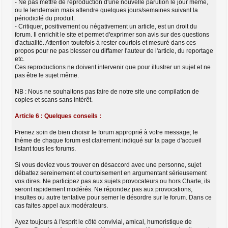
- Ne pas mettre de reproduction d'une nouvelle parution le jour même,
ou le lendemain mais attendre quelques jours/semaines suivant la
périodicité du produit.
- Critiquer, positivement ou négativement un article, est un droit du
forum. Il enrichit le site et permet d'exprimer son avis sur des questions
d'actualité. Attention toutefois à rester courtois et mesuré dans ces
propos pour ne pas blesser ou diffamer l'auteur de l'article, du reportage
etc.
Ces reproductions ne doivent intervenir que pour illustrer un sujet et ne
pas être le sujet même.
NB : Nous ne souhaitons pas faire de notre site une compilation de
copies et scans sans intérêt.
Article 6 : Quelques conseils :
Prenez soin de bien choisir le forum approprié à votre message; le
thème de chaque forum est clairement indiqué sur la page d'accueil
listant tous les forums.
Si vous deviez vous trouver en désaccord avec une personne, sujet
débattez sereinement et courtoisement en argumentant sérieusement
vos dires. Ne participez pas aux sujets provocateurs ou hors Charte, ils
seront rapidement modérés. Ne répondez pas aux provocations,
insultes ou autre tentative pour semer le désordre sur le forum. Dans ce
cas faites appel aux modérateurs.
Ayez toujours à l'esprit le côté convivial, amical, humoristique de