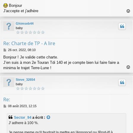
e
Bonjour
s
J'accepte et j'adhère
s
a
a
g
u
Ghimseb44
e
t
baby
Re: Charte de TP - A lire
M
26 oct. 2022, 08:10
e
Bonjour ! Je valide cette charte.
s
J’en suis à mon 2e Touran Tdi 140 et je compte bien lui faire faire a
s
a
minima le trajet Terre-Lune !
a
g
e
u
Steve_32654
t
baby
Re:
M
08 août 2023, 12:15
e
s
Sector_94
a écrit :
s
J' adhere à 100 %.
a
g
Je pense meme qu'il faudrait la mettre en [Annonce] ou [Post-it] à
e