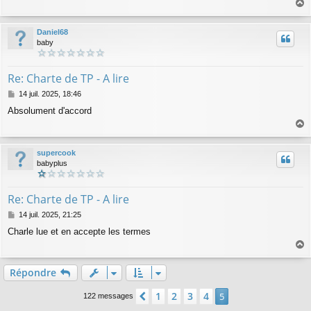
s
a
a
g
u
Daniel68
e
t
baby
Re: Charte de TP - A lire
M
14 juil. 2025, 18:46
e
Absolument d'accord
s
s
a
a
g
u
supercook
e
t
babyplus
Re: Charte de TP - A lire
M
14 juil. 2025, 21:25
e
Charle lue et en accepte les termes
s
s
a
a
g
u
Répondre
e
t
1
2
3
4
Précédente
5
122 messages