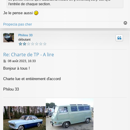
l'entrée de chaque section.
Je le pense aussi
Propecia pas cher
a
u
Philou 33
t
débutant
Re: Charte de TP - A lire
M
08 août 2023, 16:33
e
Bonjour à tous !
s
s
a
Charte lue et entièrement d'accord
g
e
Philou 33