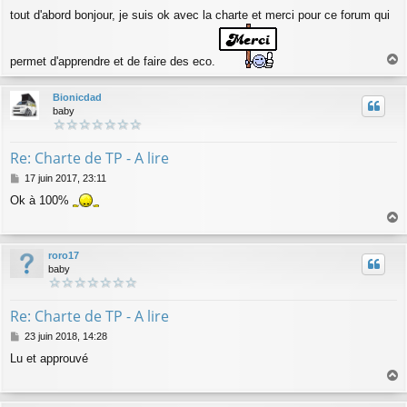
e
tout d'abord bonjour, je suis ok avec la charte et merci pour ce forum qui
s
s
a
g
permet d'apprendre et de faire des eco.
a
e
u
Bionicdad
t
baby
Re: Charte de TP - A lire
M
17 juin 2017, 23:11
e
Ok à 100%
s
s
a
a
g
u
roro17
e
t
baby
Re: Charte de TP - A lire
M
23 juin 2018, 14:28
e
Lu et approuvé
s
s
a
a
g
u