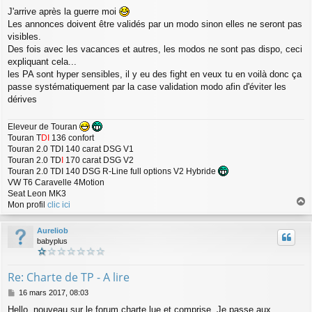
e
J'arrive après la guerre moi
s
Les annonces doivent être validés par un modo sinon elles ne seront pas
s
a
visibles.
g
Des fois avec les vacances et autres, les modos ne sont pas dispo, ceci
e
expliquant cela...
les PA sont hyper sensibles, il y eu des fight en veux tu en voilà donc ça
passe systématiquement par la case validation modo afin d'éviter les
dérives
Eleveur de Touran
Touran T
DI
136 confort
Touran 2.0 TDI 140 carat DSG V1
Touran 2.0 TD
I
170 carat DSG V2
Touran 2.0 TDI 140 DSG R-Line full options V2 Hybride
VW T6 Caravelle 4Motion
Seat Leon MK3
Mon profil
clic ici
a
u
Aureliob
t
babyplus
Re: Charte de TP - A lire
M
16 mars 2017, 08:03
e
Hello, nouveau sur le forum.charte lue et comprise. Je passe aux