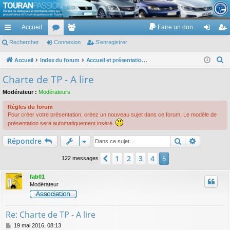
TouranPassion
Accueil
Faire un don
Le forum des propriétaires ou futurs acquéreurs du Volkswagen Touran
cc
Rechercher
or
Connexion
e
S’enregistrer
on
’e
ès
u
m
ne
nr
R
Accueil
Index du forum
Accueil et présentations des membres de TP :)
e
ra
m
br
xi
eg
Charte de TP - A lire
c
pi
s
es
on
ist
Modérateur :
Modérateurs
h
de
re
e
Règles du forum
Pour créer votre présentation, créez un nouveau sujet dans ce forum. Le modèle de
r
r
présentation sera automatiquement inséré.
c
Rechercher
Recherch
h
Répondre
e
1
2
3
4
Précédente
5
122 messages
r
fab01
Modérateur
Re: Charte de TP - A lire
M
19 mai 2016, 08:13