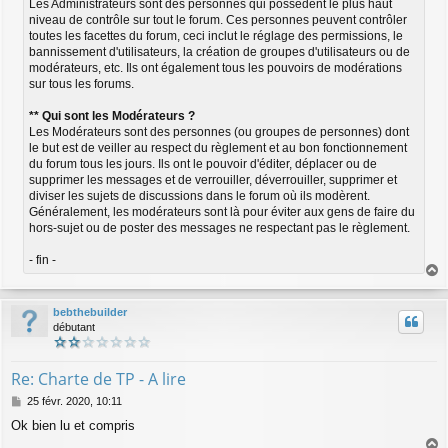
Les Administrateurs sont des personnes qui possèdent le plus haut
niveau de contrôle sur tout le forum. Ces personnes peuvent contrôler
toutes les facettes du forum, ceci inclut le réglage des permissions, le
bannissement d'utilisateurs, la création de groupes d'utilisateurs ou de
modérateurs, etc. Ils ont également tous les pouvoirs de modérations
sur tous les forums.
** Qui sont les Modérateurs ?
Les Modérateurs sont des personnes (ou groupes de personnes) dont
le but est de veiller au respect du règlement et au bon fonctionnement
du forum tous les jours. Ils ont le pouvoir d'éditer, déplacer ou de
supprimer les messages et de verrouiller, déverrouiller, supprimer et
diviser les sujets de discussions dans le forum où ils modèrent.
Généralement, les modérateurs sont là pour éviter aux gens de faire du
hors-sujet ou de poster des messages ne respectant pas le règlement.
- fin -
a
u
bebthebuilder
t
débutant
Re: Charte de TP - A lire
M
25 févr. 2020, 10:11
e
Ok bien lu et compris
s
s