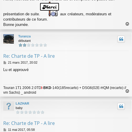
s
s
a
g
présentation de suite.
aux créateurs, modérateurs et
e
contributeurs de ce forum.
Bonne journée.
a
u
Turanza
t
débutant
Re: Charte de TP - A lire
M
21 mars 2017, 20:02
e
Lu et approuvé
s
s
a
g
Touran 1T1 2006 2.0TD
I
-
BKD
-140(185recarto) + DSG6(02E-HQM (recarto) //
e
vm Sachs) _ android
a
u
LAZHAR
t
baby
Re: Charte de TP - A lire
M
11 mai 2017, 05:58