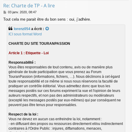
Re: Charte de TP - A lire
M
03 janv. 2020, 08:47
e
Tout cela me parait être du bon sens : oui, j’adhère.
s
s
lorenz054
a écrit :
a
g
ICI sous format Word
e
CHARTE DU SITE TOURANPASSION
Article 1 : Etiquette - Loi
Responsabilité :
Vous êtes responsables de tout contenu, avis ou de manière plus
générale de toute participation que vous prenez au Forum
TouranPassion (informations, fichiers, …). Nous déclinons à cet égard
toute responsabilité et ce même si nous nous réservons la faculté de
pratiquer un contrôle éditorial. Vous admettez donc que tous les
messages postés sur ces forums expriment la vue et l'opinion de leurs
auteurs respectifs, et non pas des administrateurs ou modérateurs
(excepté les messages postés par eux-mêmes) qui par conséquent ne
peuvent pas être tenus pour responsables.
Respect de la loi :
Vous ne devez en aucun cas enfreindre la loi, notamment :
- en diffusant des propos ou ressources directement et/ou indirectement
contraires à l'Ordre Public : injures, diffamations, menaces,