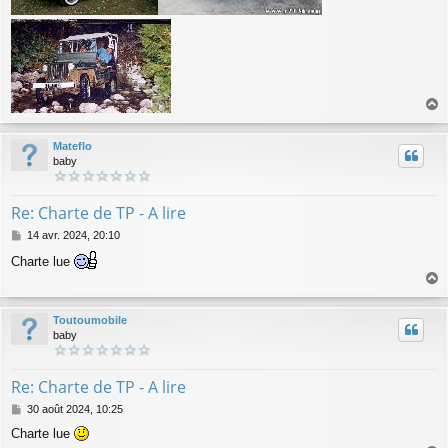
a
u
Mateflo
t
baby
Re: Charte de TP - A lire
M
14 avr. 2024, 20:10
e
Charte lue
s
s
a
a
g
u
Toutoumobile
e
t
baby
Re: Charte de TP - A lire
M
30 août 2024, 10:25
e
Charte lue
s