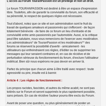
L'accès au Forum TouranPassion est un privilège et non un droit.
Le forum TOURANPASSION est destiné à être un espace d'expression
libre. Toutefois, afin de garantir la convivialité du forum, son efficacité et
sa pérennité, le respect de quelques règles est nécessaire.
Tout d'abord, notez que ce site et son administration sont le fruit du
travail de quelques amateurs et passionnés qui s'efforcent - de façon
totalement bénévole - de faire de ce forum un lieu d'entraide et de
convivialité entre amis passionnés par l'automobile. Aussi, si la critique
peut être salutaire, nous vous remercions de l'exercer avec modération.
Les administrateurs* de TouranPassion et les modérateurs** des
forums se réservent la possibilité d'avertir - amicalement - les
utilisateurs qui enfreindraient ces règles, d'éditer ou de supprimer les
messages qui leur seraient contraires et, en cas de récidive et de
perturbation sérieuse du fonctionnement du forum, d'exclure l'utilisateur
indélicat. Bien sûr nous espérons ne pas devoir en arriver là.
Partez du principe que chacun aime à être traité avec respect : toute
agressivité ou pire, insulte est à bannir.
Article 4 : Les règles de fonctionnement :
Les propos racistes, fascistes, et autres du même acabit, ne sont pas
tolérés sur le Forum et seront supprimés le plus rapidement possible,
sans préavis. En cas de récidive l'auteur pourra être exclu du Forum.
Avant de poser une question, ou plus généralement de poster un