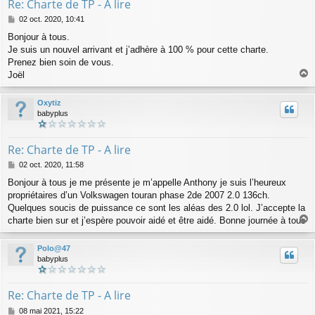
Re: Charte de TP - A lire
M
02 oct. 2020, 10:41
e
Bonjour à tous.
s
Je suis un nouvel arrivant et j’adhère à 100 % pour cette charte.
s
a
Prenez bien soin de vous.
g
Joël
e
a
u
Oxytiz
t
babyplus
Re: Charte de TP - A lire
M
02 oct. 2020, 11:58
e
Bonjour à tous je me présente je m’appelle Anthony je suis l’heureux
s
propriétaires d’un Volkswagen touran phase 2de 2007 2.0 136ch.
s
a
Quelques soucis de puissance ce sont les aléas des 2.0 lol. J’accepte la
g
charte bien sur et j’espère pouvoir aidé et être aidé. Bonne journée à tous
e
a
u
Polo@47
t
babyplus
Re: Charte de TP - A lire
M
08 mai 2021, 15:22