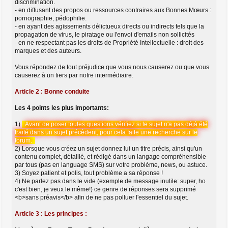
discrimination.
- en diffusant des propos ou ressources contraires aux Bonnes Mœurs :
pornographie, pédophilie.
- en ayant des agissements délictueux directs ou indirects tels que la
propagation de virus, le piratage ou l'envoi d'emails non sollicités
- en ne respectant pas les droits de Propriété Intellectuelle : droit des
marques et des auteurs.
Vous répondez de tout préjudice que vous nous causerez ou que vous
causerez à un tiers par notre intermédiaire.
Article 2 : Bonne conduite
Les 4 points les plus importants:
1)
Avant de poser toutes questions vérifiez si le sujet n'a pas déjà été
traité dans un sujet précèdent, pour cela faite une recherche sur le
forum.
2) Lorsque vous créez un sujet donnez lui un titre précis, ainsi qu'un
contenu complet, détaillé, et rédigé dans un langage compréhensible
par tous (pas en language SMS) sur votre problème, news, ou astuce.
3) Soyez patient et polis, tout problème a sa réponse !
4) Ne parlez pas dans le vide (exemple de message inutile: super, ho
c'est bien, je veux le même!) ce genre de réponses sera supprimé
<b>sans préavis</b> afin de ne pas polluer l'essentiel du sujet.
Article 3 : Les principes :