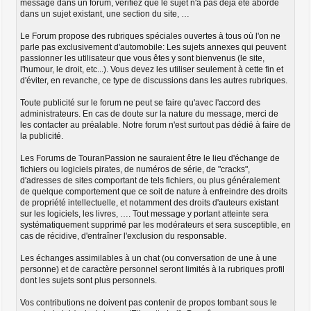
message dans un forum, vérifiez que le sujet n'a pas déjà été abordé
dans un sujet existant, une section du site, …
Le Forum propose des rubriques spéciales ouvertes à tous où l'on ne
parle pas exclusivement d'automobile: Les sujets annexes qui peuvent
passionner les utilisateur que vous êtes y sont bienvenus (le site,
l'humour, le droit, etc...). Vous devez les utiliser seulement à cette fin et
d'éviter, en revanche, ce type de discussions dans les autres rubriques.
Toute publicité sur le forum ne peut se faire qu'avec l'accord des
administrateurs. En cas de doute sur la nature du message, merci de
les contacter au préalable. Notre forum n'est surtout pas dédié à faire de
la publicité.
Les Forums de TouranPassion ne sauraient être le lieu d'échange de
fichiers ou logiciels pirates, de numéros de série, de "cracks",
d'adresses de sites comportant de tels fichiers, ou plus généralement
de quelque comportement que ce soit de nature à enfreindre des droits
de propriété intellectuelle, et notamment des droits d'auteurs existant
sur les logiciels, les livres, …. Tout message y portant atteinte sera
systématiquement supprimé par les modérateurs et sera susceptible, en
cas de récidive, d'entraîner l'exclusion du responsable.
Les échanges assimilables à un chat (ou conversation de une à une
personne) et de caractère personnel seront limités à la rubriques profil
dont les sujets sont plus personnels.
Vos contributions ne doivent pas contenir de propos tombant sous le