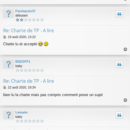
a
a
g
u
Fandepolo37
e
t
débutant
Re: Charte de TP - A lire
M
19 août 2020, 13:22
e
Charte lu et accepté
s
s
a
a
g
u
ENZOFF1
e
t
baby
Re: Charte de TP - A lire
M
22 août 2020, 18:34
e
bien lu la charte mais pas compris comment poser un sujet
s
s
a
a
g
u
Lemaire
e
t
baby