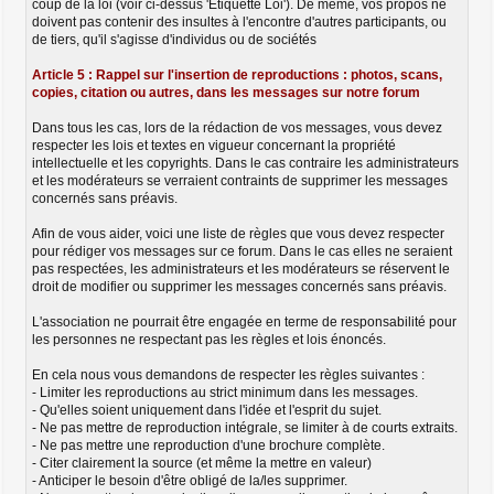
coup de la loi (voir ci-dessus 'Etiquette Loi'). De même, vos propos ne
doivent pas contenir des insultes à l'encontre d'autres participants, ou
de tiers, qu'il s'agisse d'individus ou de sociétés
Article 5 : Rappel sur l'insertion de reproductions : photos, scans,
copies, citation ou autres, dans les messages sur notre forum
Dans tous les cas, lors de la rédaction de vos messages, vous devez
respecter les lois et textes en vigueur concernant la propriété
intellectuelle et les copyrights. Dans le cas contraire les administrateurs
et les modérateurs se verraient contraints de supprimer les messages
concernés sans préavis.
Afin de vous aider, voici une liste de règles que vous devez respecter
pour rédiger vos messages sur ce forum. Dans le cas elles ne seraient
pas respectées, les administrateurs et les modérateurs se réservent le
droit de modifier ou supprimer les messages concernés sans préavis.
L'association ne pourrait être engagée en terme de responsabilité pour
les personnes ne respectant pas les règles et lois énoncés.
En cela nous vous demandons de respecter les règles suivantes :
- Limiter les reproductions au strict minimum dans les messages.
- Qu'elles soient uniquement dans l'idée et l'esprit du sujet.
- Ne pas mettre de reproduction intégrale, se limiter à de courts extraits.
- Ne pas mettre une reproduction d'une brochure complète.
- Citer clairement la source (et même la mettre en valeur)
- Anticiper le besoin d'être obligé de la/les supprimer.