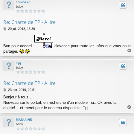
Toniozxr
e
t
baby
Re: Charte de TP - A lire
M
20 juil. 2018, 13:39
e
s
s
Bon pour accord.
d'avance pour toute les infos que vous nous
a
g
partager.
a
e
u
Tpj
t
baby
Re: Charte de TP - A lire
M
23 oct. 2019, 22:51
e
Bonjour à tous ,
s
Nouveau sur le portail, en recherche d'un modèle Tsi...Ok avec la
s
a
charte!... et merci pour le contenu disponible! Tpj.
a
g
e
u
MANU.IHS
t
baby