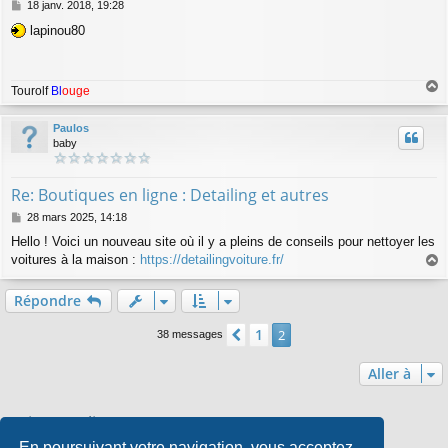
M
18 janv. 2018, 19:28
e
lapinou80
s
s
a
g
Tourolf
Bl
ouge
e
a
u
Paulos
t
baby
Re: Boutiques en ligne : Detailing et autres
M
28 mars 2025, 14:18
e
Hello ! Voici un nouveau site où il y a pleins de conseils pour nettoyer les
s
voitures à la maison :
https://detailingvoiture.fr/
s
a
a
g
u
Répondre
e
t
1
Précédente
2
38 messages
Aller à
Qui est en ligne
En poursuivant votre navigation, vous acceptez
Utilisateurs parcourant ce forum : Aucun utilisateur enregistré et 1 invité