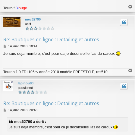
Tourolf
Bl
ouge
a
u
mec62790
t
actif
Re: Boutiques en ligne : Detailing et autres
M
14 janv. 2018, 18:41
e
Je suis deja membre, c'est pour ca je deconseille l'as de caroux
s
s
a
g
Touran 1.9 TDI 105cv année 2010 modèle FREESTYLE, rns510
e
a
u
lapinou80
t
passionné
Re: Boutiques en ligne : Detailing et autres
M
14 janv. 2018, 20:48
e
s
mec62790 a écrit :
s
Je suis deja membre, c'est pour ca je deconseille l'as de caroux
a
g