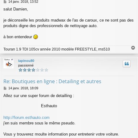
M
14 janv. 2018, 13:52
e
salut Damien,
s
s
a
je déconseille les produits madwax de l'as de caroux, ce ne sont pas des
g
produits digne des professionnels de nettoyage auto.
e
à bon entendeur
Touran 1.9 TDI 105cv année 2010 modèle FREESTYLE, rns510
a
u
lapinou80
t
passionné
Re: Boutiques en ligne : Detailing et autres
M
14 janv. 2018, 18:09
e
Allez sur une super forum de detailling :
s
s
Esthauto
a
g
e
http://forum.esthauto.com
j'en suis membre sous le même pseudo.
Vous y trouverez moulte information pour entretenir votre voiture.