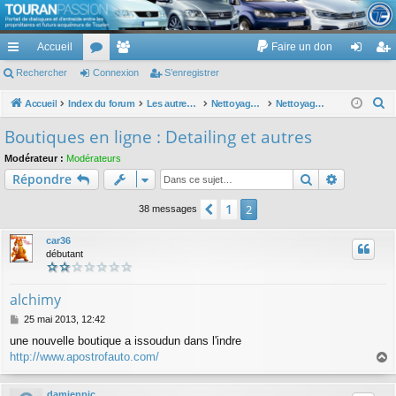
TouranPassion
Accueil
Faire un don
Le forum des propriétaires ou futurs acquéreurs du Volkswagen Touran
cc
Rechercher
or
Connexion
e
S’enregistrer
on
’e
ès
u
m
ne
nr
R
Accueil
Index du forum
Les autres voitures et ce qui touche à la voiture
Nettoyage des voitures
Nettoyage extérieur
e
ra
m
br
xi
eg
Boutiques en ligne : Detailing et autres
c
pi
s
es
on
ist
Modérateur :
Modérateurs
h
Rechercher
Recherch
Répondre
de
re
e
r
r
1
Précédente
2
38 messages
c
h
car36
débutant
e
r
alchimy
M
25 mai 2013, 12:42
e
une nouvelle boutique a issoudun dans l'indre
s
http://www.apostrofauto.com/
s
a
a
g
u
damienpic