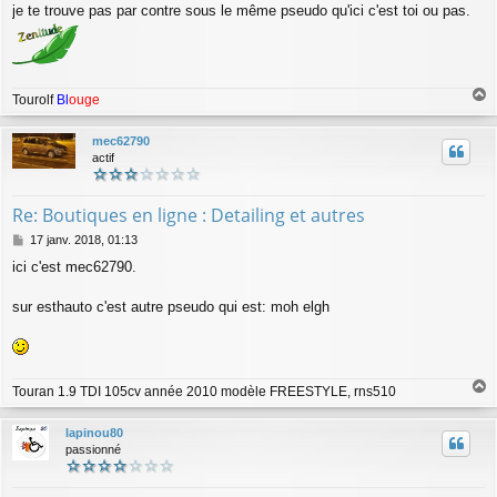
je te trouve pas par contre sous le même pseudo qu'ici c'est toi ou pas.
s
s
a
g
e
Tourolf
Bl
ouge
a
u
mec62790
t
actif
Re: Boutiques en ligne : Detailing et autres
M
17 janv. 2018, 01:13
e
ici c'est mec62790.
s
s
a
sur esthauto c'est autre pseudo qui est: moh elgh
g
e
Touran 1.9 TDI 105cv année 2010 modèle FREESTYLE, rns510
a
u
lapinou80
t
passionné