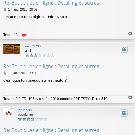
Re: Boutiques en ligne : Detailing et autres
M
17 janv. 2018, 20:09
e
ton compte moh elgh est introuvable.
s
s
a
g
Tourolf
Bl
ouge
e
a
u
mec62790
t
actif
Re: Boutiques en ligne : Detailing et autres
M
17 janv. 2018, 23:06
e
c'est quoi ton pseudo sur esthauto ?
s
s
a
g
Touran 1.9 TDI 105cv année 2010 modèle FREESTYLE, rns510
e
a
u
lapinou80
t
passionné
Re: Boutiques en ligne : Detailing et autres