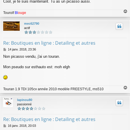
Cool, je te suis maintenant. Tu as un picasso aussi.
e
Tourolf
Bl
ouge
a
u
mec62790
t
actif
Re: Boutiques en ligne : Detailing et autres
M
14 janv. 2018, 23:36
e
Non picasso vendu, j'ai un touran.
s
s
a
Mon pseudo sur esthauto est: moh elgh
g
e
Touran 1.9 TDI 105cv année 2010 modèle FREESTYLE, rns510
a
u
lapinou80
t
passionné
Re: Boutiques en ligne : Detailing et autres
M
16 janv. 2018, 20:03
e