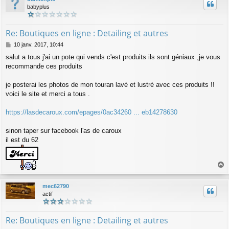
e
t
babyplus
Re: Boutiques en ligne : Detailing et autres
M
10 janv. 2017, 10:44
e
salut a tous j'ai un pote qui vends c'est produits ils sont géniaux ,je vous
s
recommande ces produits
s
a
g
je posterai les photos de mon touran lavé et lustré avec ces produits !!
e
voici le site et merci a tous .
https://lasdecaroux.com/epages/0ac34260 ... eb14278630
sinon taper sur facebook l'as de caroux
il est du 62
a
u
mec62790
t
actif
Re: Boutiques en ligne : Detailing et autres