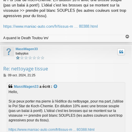
e
(pas un balai à pont!). L'idéal c'est les brosses qui se montent sur la
visseuse >> prendre poil blanc SOUPLES (les autres couleurs sont trop
agressives pour du tissu).
https://www.maniac-auto.com/fr/tissus-m ... 80388.html
A quand le Death Toutou \m/
a
u
MassWagen33
t
babyplus
Re: nettoyage tissue
M
09 oct. 2024, 21:25
e
s
MassWagen33
a écrit :
s
Hello,
a
g
Si je peux porter ma pierre à l'édifice du nettoyage, pour ma part, j'utilise
e
le Pol Star de Koch-Chemie. En dilution 10% avec une brosse souple
(pas un balai à pont!). L'idéal c'est les brosses qui se montent sur la
visseuse >> prendre poil blanc SOUPLES (les autres couleurs sont trop
agressives pour du tissu).
https://www.maniac-auto.com/fr/tissus-m ... 80388.html