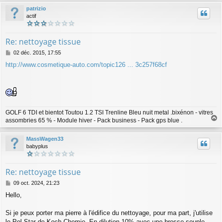
u
patrizio
t
actif
Re: nettoyage tissue
M
02 déc. 2015, 17:55
e
http://www.cosmetique-auto.com/topic126 ... 3c257f68cf
s
s
a
g
e
GOLF 6 TDI et bientot Toutou 1.2 TSI Trenline Bleu nuit metal .bixénon - vitres
assombries 65 % - Module hiver - Pack business - Pack gps blue .
a
u
MassWagen33
t
babyplus
Re: nettoyage tissue
M
09 oct. 2024, 21:23
e
Hello,
s
s
a
Si je peux porter ma pierre à l'édifice du nettoyage, pour ma part, j'utilise
g
le Pol Star de Koch-Chemie. En dilution 10% avec une brosse souple