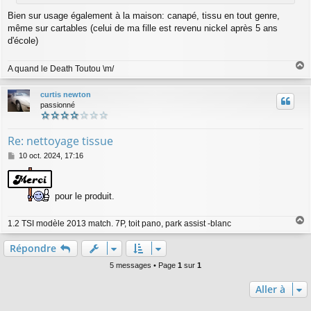
Bien sur usage également à la maison: canapé, tissu en tout genre,
même sur cartables (celui de ma fille est revenu nickel après 5 ans
d'école)
A quand le Death Toutou \m/
a
u
curtis newton
t
passionné
Re: nettoyage tissue
M
10 oct. 2024, 17:16
e
s
s
pour le produit.
a
g
e
1.2 TSI modèle 2013 match. 7P, toit pano, park assist -blanc
a
u
Répondre
t
5 messages • Page
1
sur
1
Aller à