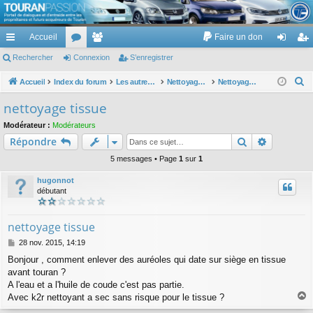
TouranPassion
Accueil
Faire un don
Le forum des propriétaires ou futurs acquéreurs du Volkswagen Touran
cc
Rechercher
or
Connexion
e
S’enregistrer
on
’e
ès
u
m
ne
nr
R
Accueil
Index du forum
Les autres voitures et ce qui touche à la voiture
Nettoyage des voitures
Nettoyage intérieur
e
ra
m
br
xi
eg
nettoyage tissue
c
pi
s
es
on
ist
Modérateur :
Modérateurs
h
Rechercher
Recherch
Répondre
de
re
e
r
5 messages • Page
1
sur
1
r
c
hugonnot
h
débutant
e
r
nettoyage tissue
M
28 nov. 2015, 14:19
e
Bonjour , comment enlever des auréoles qui date sur siège en tissue
s
avant touran ?
s
a
A l'eau et a l'huile de coude c'est pas partie.
g
Avec k2r nettoyant a sec sans risque pour le tissue ?
e
a