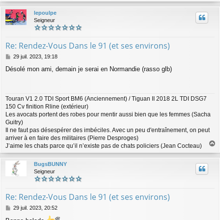
a
u
lepoulpe
t
Seigneur
Re: Rendez-Vous Dans le 91 (et ses environs)
M
29 juil. 2023, 19:18
e
Désolé mon ami, demain je serai en Normandie (rasso glb)
s
s
a
g
Touran V1 2.0 TDI Sport BM6 (Anciennement) / Tiguan II 2018 2L TDI DSG7
e
150 Cv finition Rline (extérieur)
Les avocats portent des robes pour mentir aussi bien que les femmes (Sacha
Guitry)
Il ne faut pas désespérer des imbéciles. Avec un peu d'entraînement, on peut
arriver à en faire des militaires (Pierre Desproges)
J’aime les chats parce qu’il n’existe pas de chats policiers (Jean Cocteau)
a
u
BugsBUNNY
t
Seigneur
Re: Rendez-Vous Dans le 91 (et ses environs)
M
29 juil. 2023, 20:52
e