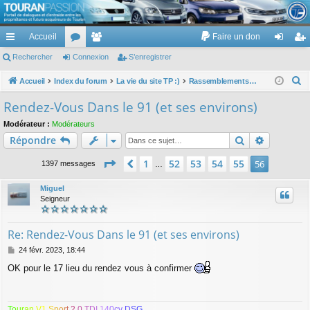
TouranPassion
Accueil
Faire un don
Le forum des propriétaires ou futurs acquéreurs du Volkswagen Touran
cc
Rechercher
or
Connexion
e
S’enregistrer
on
’e
ès
u
m
ne
nr
R
Accueil
Index du forum
La vie du site TP :)
Rassemblements, rencontres et "croisement"
e
ra
m
br
xi
eg
Rendez-Vous Dans le 91 (et ses environs)
c
pi
s
es
on
ist
Modérateur :
Modérateurs
h
Rechercher
Recherch
Répondre
de
re
e
r
Page
56
sur
56
r
1
52
53
54
55
Précédente
56
1397 messages
…
c
h
Miguel
Seigneur
e
r
Re: Rendez-Vous Dans le 91 (et ses environs)
M
24 févr. 2023, 18:44
e
OK pour le 17 lieu du rendez vous à confirmer
s
s
a
g
T
o
u
r
a
n
V
1
S
p
o
r
t
2
.
0
T
D
I
1
4
0
c
v
D
S
G