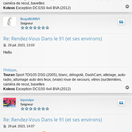
caméra de recul, bavettes
Koleos
Exception DCI150 4x4 BVA (2012)
a
u
BugsBUNNY
t
Seigneur
Re: Rendez-Vous Dans le 91 (et ses environs)
M
29 juil. 2023, 13:03
e
Hello
s
s
a
g
Philippe
,
e
Touran
Sport TDI105 DSG (2005), blanc, délogoté, DashCam, attelage, auto-
radio, allumage auto des feux, (vraie) roue de secours, vitres (sur)teintées,
caméra de recul, bavettes
Koleos
Exception DCI150 4x4 BVA (2012)
a
u
lepoulpe
t
Seigneur
Re: Rendez-Vous Dans le 91 (et ses environs)
M
29 juil. 2023, 14:07
e