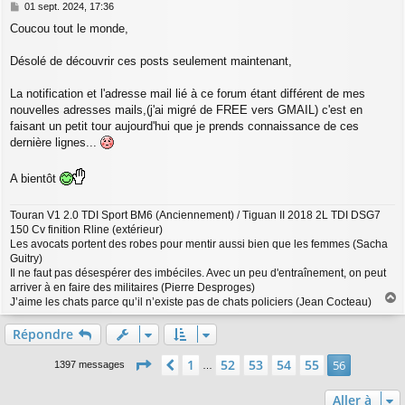
M
01 sept. 2024, 17:36
e
Coucou tout le monde,
s
s
a
Désolé de découvrir ces posts seulement maintenant,
g
e
La notification et l'adresse mail lié à ce forum étant différent de mes
nouvelles adresses mails,(j'ai migré de FREE vers GMAIL) c'est en
faisant un petit tour aujourd'hui que je prends connaissance de ces
dernière lignes...
A bientôt
Touran V1 2.0 TDI Sport BM6 (Anciennement) / Tiguan II 2018 2L TDI DSG7
150 Cv finition Rline (extérieur)
Les avocats portent des robes pour mentir aussi bien que les femmes (Sacha
Guitry)
Il ne faut pas désespérer des imbéciles. Avec un peu d'entraînement, on peut
arriver à en faire des militaires (Pierre Desproges)
J’aime les chats parce qu’il n’existe pas de chats policiers (Jean Cocteau)
a
u
Répondre
t
Page
56
sur
56
1
52
53
54
55
Précédente
56
1397 messages
…
Aller à