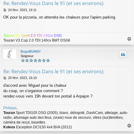
Re: Rendez-Vous Dans le 91 (et ses environs)
M
24 févr. 2023, 19:11
e
OK pour la pizzeria, on attendra les chaleurs pour l'apéro parking
s
s
a
g
T
o
u
r
a
n
V
1
S
p
o
r
t
2
.
0
T
D
I
1
4
0
c
v
D
S
G
e
Touran V3 Cup 2.0 TDI 140cv BMT DSG6
a
u
BugsBUNNY
t
Seigneur
Re: Rendez-Vous Dans le 91 (et ses environs)
M
25 févr. 2023, 16:10
e
d'accord avec Miguel pour la chaleur
s
du coup, on s'organise comment ?
s
a
rendez-vous vers 19h devant ton portail à Arpajon ?
g
e
Philippe
,
Touran
Sport TDI105 DSG (2005), blanc, délogoté, DashCam, attelage, auto-
radio, allumage auto des feux, (vraie) roue de secours, vitres (sur)teintées,
caméra de recul, bavettes
Koleos
Exception DCI150 4x4 BVA (2012)
a