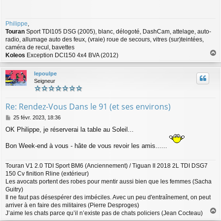
s
a
g
Philippe
,
e
Touran
Sport TDI105 DSG (2005), blanc, délogoté, DashCam, attelage, auto-
radio, allumage auto des feux, (vraie) roue de secours, vitres (sur)teintées,
caméra de recul, bavettes
Koleos
Exception DCI150 4x4 BVA (2012)
a
u
lepoulpe
t
Seigneur
Re: Rendez-Vous Dans le 91 (et ses environs)
M
25 févr. 2023, 18:36
e
OK Philippe, je réserverai la table au Soleil...
s
s
Bon Week-end à vous - hâte de vous revoir les amis......
a
g
e
Touran V1 2.0 TDI Sport BM6 (Anciennement) / Tiguan II 2018 2L TDI DSG7
150 Cv finition Rline (extérieur)
Les avocats portent des robes pour mentir aussi bien que les femmes (Sacha
Guitry)
Il ne faut pas désespérer des imbéciles. Avec un peu d'entraînement, on peut
arriver à en faire des militaires (Pierre Desproges)
J’aime les chats parce qu’il n’existe pas de chats policiers (Jean Cocteau)
a