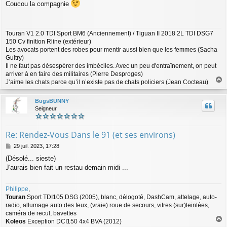
Coucou la compagnie
s
s
a
g
Touran V1 2.0 TDI Sport BM6 (Anciennement) / Tiguan II 2018 2L TDI DSG7
e
150 Cv finition Rline (extérieur)
Les avocats portent des robes pour mentir aussi bien que les femmes (Sacha
Guitry)
Il ne faut pas désespérer des imbéciles. Avec un peu d'entraînement, on peut
arriver à en faire des militaires (Pierre Desproges)
J’aime les chats parce qu’il n’existe pas de chats policiers (Jean Cocteau)
a
u
BugsBUNNY
t
Seigneur
Re: Rendez-Vous Dans le 91 (et ses environs)
M
29 juil. 2023, 17:28
e
(Désolé... sieste)
s
J'aurais bien fait un restau demain midi ...
s
a
g
Philippe
,
e
Touran
Sport TDI105 DSG (2005), blanc, délogoté, DashCam, attelage, auto-
radio, allumage auto des feux, (vraie) roue de secours, vitres (sur)teintées,
caméra de recul, bavettes
Koleos
Exception DCI150 4x4 BVA (2012)