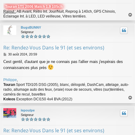
g
Touran 1T1 2006 Match 1.9 105ch
e
Rajout :
AB Avant, Rétro Int. Jour/Nuit, Reprog à 140ch, GPS Chinois,
Éclairage Int. à LED, LED veilleuse, Vitres teintées.
a
u
BugsBUNNY
t
Seigneur
Re: Rendez-Vous Dans le 91 (et ses environs)
M
30 août 2024, 20:59
e
Cest gentil, d'autant que je ne connais pas l'allier mais j'espérais des
s
connaissances plus près
s
a
g
Philippe
,
e
Touran
Sport TDI105 DSG (2005), blanc, délogoté, DashCam, attelage, auto-
radio, allumage auto des feux, (vraie) roue de secours, vitres (sur)teintées,
caméra de recul, bavettes
Koleos
Exception DCI150 4x4 BVA (2012)
a
u
lepoulpe
t
Seigneur
Re: Rendez-Vous Dans le 91 (et ses environs)