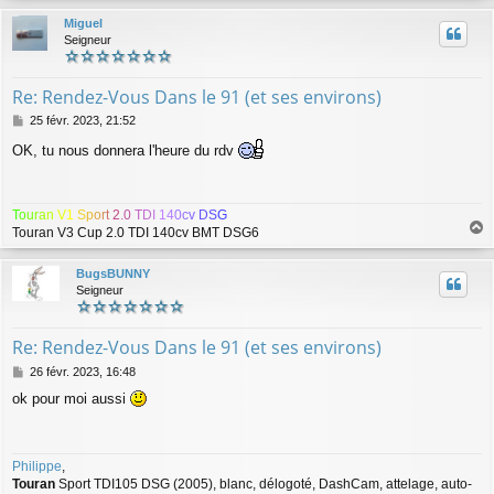
u
Miguel
t
Seigneur
Re: Rendez-Vous Dans le 91 (et ses environs)
M
25 févr. 2023, 21:52
e
OK, tu nous donnera l'heure du rdv
s
s
a
g
T
o
u
r
a
n
V
1
S
p
o
r
t
2
.
0
T
D
I
1
4
0
c
v
D
S
G
e
Touran V3 Cup 2.0 TDI 140cv BMT DSG6
a
u
BugsBUNNY
t
Seigneur
Re: Rendez-Vous Dans le 91 (et ses environs)
M
26 févr. 2023, 16:48
e
ok pour moi aussi
s
s
a
g
Philippe
,
e
Touran
Sport TDI105 DSG (2005), blanc, délogoté, DashCam, attelage, auto-