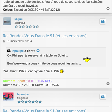
radio, allumage auto des feux, (vraie) roue de secours, vitres (sur)teintées,
caméra de recul, bavettes
Koleos
Exception DCI150 4x4 BVA (2012)
a
u
Miguel
t
Seigneur
Re: Rendez-Vous Dans le 91 (et ses environs)
M
01 mars 2023, 18:34
e
s
lepoulpe
a écrit :
s
OK Philippe, je réserverai la table au Soleil...
a
g
Bon Week-end à vous - hâte de vous revoir les amis......
e
Pas avant 19h30 car Sylvie finie à 19h
T
o
u
r
a
n
V
1
S
p
o
r
t
2
.
0
T
D
I
1
4
0
c
v
D
S
G
Touran V3 Cup 2.0 TDI 140cv BMT DSG6
a
u
lepoulpe
t
Seigneur
Re: Rendez-Vous Dans le 91 (et ses environs)