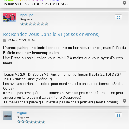
e
Touran V3 Cup 2.0 TDI 140cv BMT DSG6
a
u
lepoulpe
t
Seigneur
Re: Rendez-Vous Dans le 91 (et ses environs)
M
24 févr. 2023, 18:52
e
L'apréro parking me tente bien comme au bon vieux temps, mais l'idée du
s
Buffalo me tente beaucoup moins
s
a
Une Pizza au soleil italien vous irait-il ? à moins que vous ayez d'autres
g
idées.
e
Touran V1 2.0 TDI Sport BM6 (Anciennement) / Tiguan II 2018 2L TDI DSG7
150 Cv finition Rline (extérieur)
Les avocats portent des robes pour mentir aussi bien que les femmes (Sacha
Guitry)
Il ne faut pas désespérer des imbéciles. Avec un peu d'entraînement, on peut
arriver à en faire des militaires (Pierre Desproges)
J’aime les chats parce qu’il n’existe pas de chats policiers (Jean Cocteau)
a
u
Miguel
t
Seigneur