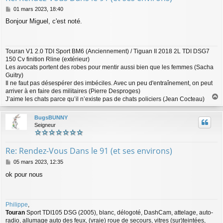
M
01 mars 2023, 18:40
e
Bonjour Miguel, c'est noté.
s
s
a
g
Touran V1 2.0 TDI Sport BM6 (Anciennement) / Tiguan II 2018 2L TDI DSG7
e
150 Cv finition Rline (extérieur)
Les avocats portent des robes pour mentir aussi bien que les femmes (Sacha
Guitry)
Il ne faut pas désespérer des imbéciles. Avec un peu d'entraînement, on peut
arriver à en faire des militaires (Pierre Desproges)
J’aime les chats parce qu’il n’existe pas de chats policiers (Jean Cocteau)
a
u
BugsBUNNY
t
Seigneur
Re: Rendez-Vous Dans le 91 (et ses environs)
M
05 mars 2023, 12:35
e
ok pour nous
s
s
a
g
Philippe
,
e
Touran
Sport TDI105 DSG (2005), blanc, délogoté, DashCam, attelage, auto-
radio, allumage auto des feux, (vraie) roue de secours, vitres (sur)teintées,