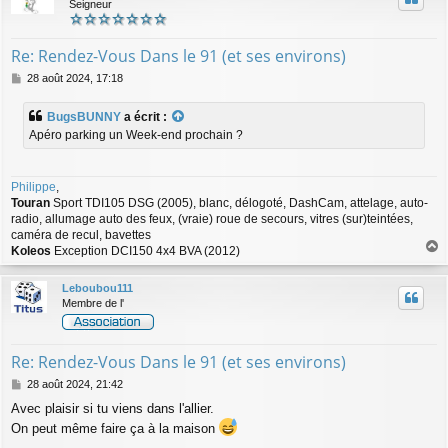
Seigneur
Re: Rendez-Vous Dans le 91 (et ses environs)
M
28 août 2024, 17:18
e
s
BugsBUNNY
a écrit :
s
Apéro parking un Week-end prochain ?
a
g
e
Philippe
,
Touran
Sport TDI105 DSG (2005), blanc, délogoté, DashCam, attelage, auto-
radio, allumage auto des feux, (vraie) roue de secours, vitres (sur)teintées,
caméra de recul, bavettes
Koleos
Exception DCI150 4x4 BVA (2012)
a
u
Leboubou111
t
Membre de l'
Re: Rendez-Vous Dans le 91 (et ses environs)
M
28 août 2024, 21:42
e
Avec plaisir si tu viens dans l'allier.
s
On peut même faire ça à la maison
s
a