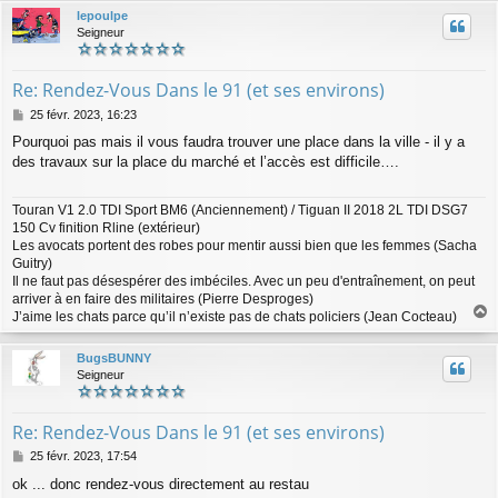
u
lepoulpe
t
Seigneur
Re: Rendez-Vous Dans le 91 (et ses environs)
M
25 févr. 2023, 16:23
e
Pourquoi pas mais il vous faudra trouver une place dans la ville - il y a
s
des travaux sur la place du marché et l’accès est difficile….
s
a
g
Touran V1 2.0 TDI Sport BM6 (Anciennement) / Tiguan II 2018 2L TDI DSG7
e
150 Cv finition Rline (extérieur)
Les avocats portent des robes pour mentir aussi bien que les femmes (Sacha
Guitry)
Il ne faut pas désespérer des imbéciles. Avec un peu d'entraînement, on peut
arriver à en faire des militaires (Pierre Desproges)
J’aime les chats parce qu’il n’existe pas de chats policiers (Jean Cocteau)
a
u
BugsBUNNY
t
Seigneur
Re: Rendez-Vous Dans le 91 (et ses environs)
M
25 févr. 2023, 17:54
e
ok ... donc rendez-vous directement au restau
s