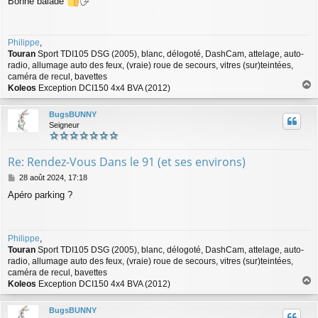
Bonne balade
🖐
s
s
a
g
Philippe
,
e
Touran
Sport TDI105 DSG (2005), blanc, délogoté, DashCam, attelage, auto-
radio, allumage auto des feux, (vraie) roue de secours, vitres (sur)teintées,
caméra de recul, bavettes
Koleos
Exception DCI150 4x4 BVA (2012)
a
u
BugsBUNNY
t
Seigneur
Re: Rendez-Vous Dans le 91 (et ses environs)
M
28 août 2024, 17:18
e
Apéro parking ?
s
s
a
g
Philippe
,
e
Touran
Sport TDI105 DSG (2005), blanc, délogoté, DashCam, attelage, auto-
radio, allumage auto des feux, (vraie) roue de secours, vitres (sur)teintées,
caméra de recul, bavettes
Koleos
Exception DCI150 4x4 BVA (2012)
a
u
BugsBUNNY
t