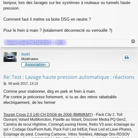
bonjour, lors des lavages sur les systèmes à rouleaux ou tunnels haute
s
pression.
s
a
g
Comment faut il mettre sa boite DSG en neutre ?
e
Pour le frein à main ? (totalement déconnecté ou verrouillé ?)
Touran Carat TSI 150 DSG 7 - 2016
a
u
Sly83
t
Modérateur
Re: Test : Lavage haute pression automatique : réactions
M
09 août 2017, 13:13
e
Comme pour stationner, dsg en park et frein à main.
s
Par contre je préconise fortement, si tu as des retros rabattable
s
a
electriquement, de les fermer
g
e
Touran Cross 2.0 140 CH DSG6 de 2008 (BMM/KMY)
- Pack City 2, Toit
Ouvrant, Volant Multifonction, Palette au Volant, Discover Media PQ Gen2,
Caméra de recul Highline, Coming/Leaving Home, Retro V3 avec éclairage au
sol + Codage Ouv/Ferm Auto, Pack Full Led Int/Ext, Feux Led et Lave-Phares,
Éclairage de pied, Covering Carbone, Vitres Teintées, Attelage Oris RDSOV