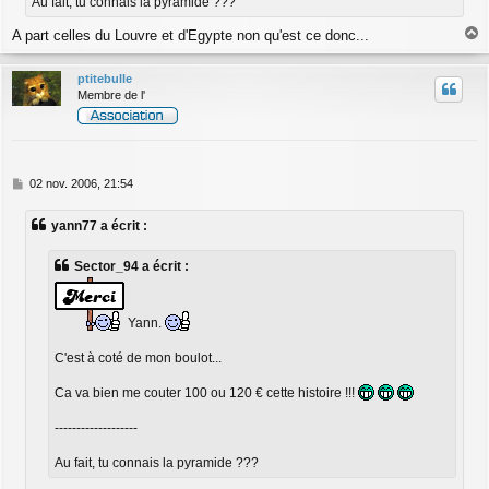
Au fait, tu connais la pyramide ???
A part celles du Louvre et d'Egypte non qu'est ce donc...
a
u
ptitebulle
t
Membre de l'
M
02 nov. 2006, 21:54
e
s
yann77 a écrit :
s
a
g
Sector_94 a écrit :
e
Yann.
C'est à coté de mon boulot...
Ca va bien me couter 100 ou 120 € cette histoire !!!
-------------------
Au fait, tu connais la pyramide ???