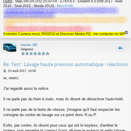
Outils
: VagCom (VCDS) 25.03 FR - ETKA 8.5 - Elsawin 6.0 [VW 2017 - Audi
2016 - Seat 2015 - Skoda 2014] -
Mon Profil
Cartographie 2020 (ultime version) disponible pour RNS510/810 (v17),
RNS315 (v12) et RNS310 (v12)
Cartographie 2026-27 disponible pour Discover Media et Discover Pro (MIB
1-2-3)
Cartographie 2026-27 disponible pour Audi MIB 1-2-3
A vendre Camera recul, RNS510 et Discover Media PQ : me contacter en MP
a
u
touran_DE
t
Seigneur
Re: Test : Lavage haute pression automatique : réactions
M
10 août 2017, 14:00
e
re, merci.
s
s
a
J'ai regardé aussi la notice.
g
e
Il ne parle pas du frein à main, mais ils disent de désactiver l'auto-hold.
Il ne parle pas de la boite de vitesse, j'imagine qu'il faut respecter les
consigne du centre de lavage sur ce point donc N ou P.
Enfin, par contre, ils disent pour ceux qui ont le keyless, d'arrêter le
moteur, puis remettre le contact (sans allumer le moteur) et enfin laisser