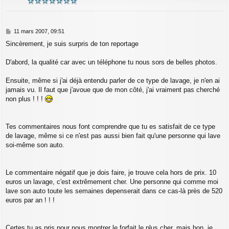
M
11 mars 2007, 09:51
e
Sincèrement, je suis surpris de ton reportage
s
s
a
D'abord, la qualité car avec un téléphone tu nous sors de belles photos.
g
e
Ensuite, même si j'ai déjà entendu parler de ce type de lavage, je n'en ai
jamais vu. Il faut que j'avoue que de mon côté, j'ai vraiment pas cherché
non plus ! ! !
Tes commentaires nous font comprendre que tu es satisfait de ce type
de lavage, même si ce n'est pas aussi bien fait qu'une personne qui lave
soi-même son auto.
Le commentaire négatif que je dois faire, je trouve cela hors de prix. 10
euros un lavage, c'est extrêmement cher. Une personne qui comme moi
lave son auto toute les semaines depenserait dans ce cas-là près de 520
euros par an ! ! !
Certes tu as pris pour nous montrer le forfait le plus cher, mais bon, je