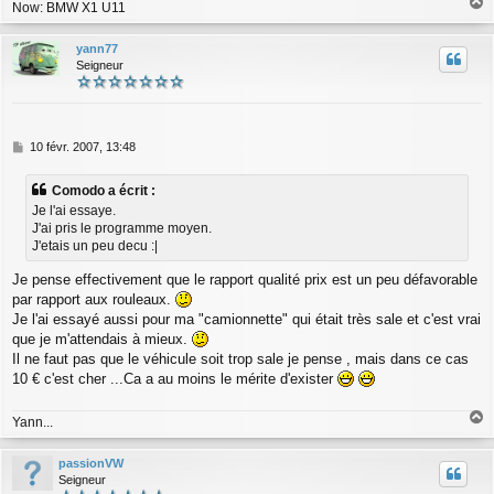
Now: BMW X1 U11
a
u
yann77
t
Seigneur
M
10 févr. 2007, 13:48
e
s
Comodo a écrit :
s
Je l'ai essaye.
a
J'ai pris le programme moyen.
g
J'etais un peu decu :|
e
Je pense effectivement que le rapport qualité prix est un peu défavorable
par rapport aux rouleaux.
Je l'ai essayé aussi pour ma "camionnette" qui était très sale et c'est vrai
que je m'attendais à mieux.
Il ne faut pas que le véhicule soit trop sale je pense , mais dans ce cas
10 € c'est cher ...Ca a au moins le mérite d'exister
Yann...
a
u
passionVW
t
Seigneur