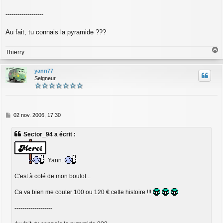
-------------------
Au fait, tu connais la pyramide ???
Thierry
a
u
yann77
t
Seigneur
M
02 nov. 2006, 17:30
e
s
Sector_94 a écrit :
s
a
g
e
Yann.
C'est à coté de mon boulot...
Ca va bien me couter 100 ou 120 € cette histoire !!!
-------------------