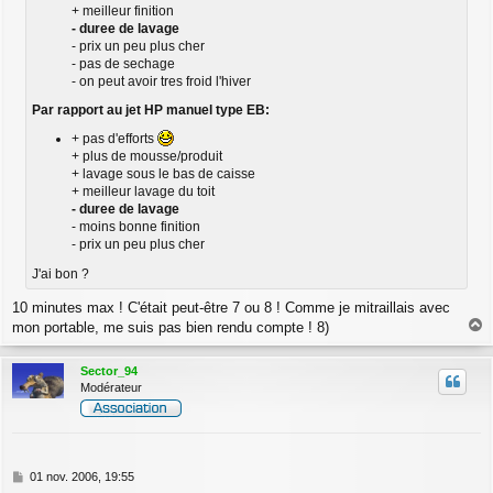
+ meilleur finition
- duree de lavage
- prix un peu plus cher
- pas de sechage
- on peut avoir tres froid l'hiver
Par rapport au jet HP manuel type EB:
+ pas d'efforts
+ plus de mousse/produit
+ lavage sous le bas de caisse
+ meilleur lavage du toit
- duree de lavage
- moins bonne finition
- prix un peu plus cher
J'ai bon ?
10 minutes max ! C'était peut-être 7 ou 8 ! Comme je mitraillais avec
mon portable, me suis pas bien rendu compte ! 8)
a
u
Sector_94
t
Modérateur
M
01 nov. 2006, 19:55
e