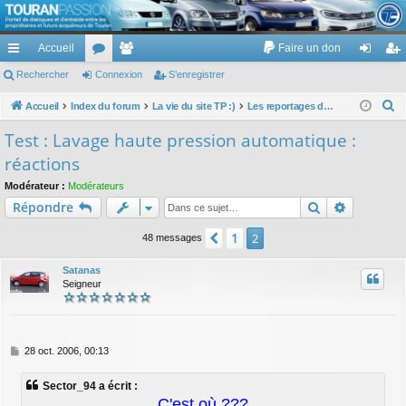
TouranPassion
Accueil
Faire un don
Le forum des propriétaires ou futurs acquéreurs du Volkswagen Touran
cc
Rechercher
or
Connexion
e
S’enregistrer
on
’e
ès
u
m
ne
nr
R
Accueil
Index du forum
La vie du site TP :)
Les reportages de TP : avis, commentaires et réactions
e
ra
m
br
xi
eg
Test : Lavage haute pression automatique :
c
pi
s
es
on
ist
réactions
h
de
re
e
Modérateur :
Modérateurs
Rechercher
Recherch
Répondre
r
r
c
1
Précédente
2
48 messages
h
e
Satanas
Seigneur
r
M
28 oct. 2006, 00:13
e
s
Sector_94 a écrit :
s
C'est où ???
a