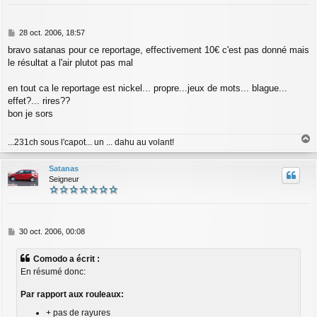
M
28 oct. 2006, 18:57
e
bravo satanas pour ce reportage, effectivement 10€ c'est pas donné mais
s
le résultat a l'air plutot pas mal
s
a
g
en tout ca le reportage est nickel... propre...jeux de mots... blague...
e
effet?... rires??
bon je sors
...231ch sous l'capot... un ... dahu au volant!
a
u
Satanas
t
Seigneur
M
30 oct. 2006, 00:08
e
s
Comodo a écrit :
s
En résumé donc:
a
g
Par rapport aux rouleaux:
e
+ pas de rayures