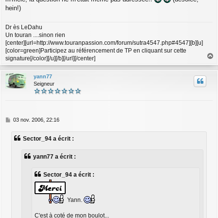
hein!)
Dr ès LeDahu
Un touran ....sinon rien
[center][url=http://www.touranpassion.com/forum/sutra4547.php#4547][b][u]
[color=green]Participez au référencement de TP en cliquant sur cette
signature[/color][/u][/b][/url][/center]
a
u
yann77
t
Seigneur
M
03 nov. 2006, 22:16
e
s
Sector_94 a écrit :
s
a
g
yann77 a écrit :
e
Sector_94 a écrit :
Yann.
C'est à coté de mon boulot...