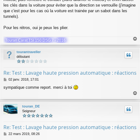
les clés dans la voiture pour éviter que la direction se verrouille (j'imagine
que c'est pour les cas où la voiture est trainée par un sabot dans les
tunnels).
Pour les rétros, oui je peux les plier.
Touran Carat TSI 150 DSG 7 - 2016
a
u
tourantraveller
t
débutant
Re: Test : Lavage haute pression automatique : réactions
M
02 janv. 2018, 17:01
e
sympatique comme report. merci à toi
s
s
a
a
g
u
touran_DE
e
t
Seigneur
Re: Test : Lavage haute pression automatique : réactions
M
22 mars 2019, 08:26
e