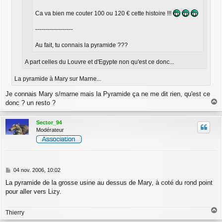
Ca va bien me couter 100 ou 120 € cette histoire !!!
-------------------
Au fait, tu connais la pyramide ???
A part celles du Louvre et d'Egypte non qu'est ce donc...
La pyramide à Mary sur Marne...
Je connais Mary s/marne mais la Pyramide ça ne me dit rien, qu'est ce
donc ? un resto ?
a
u
Sector_94
t
Modérateur
M
04 nov. 2006, 10:02
e
La pyramide de la grosse usine au dessus de Mary, à coté du rond point
s
pour aller vers Lizy.
s
a
g
Thierry
e
a