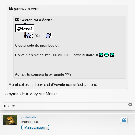
e
s
yann77 a écrit :
s
a
g
Sector_94 a écrit :
e
Yann.
C'est à coté de mon boulot...
Ca va bien me couter 100 ou 120 € cette histoire !!!
-------------------
Au fait, tu connais la pyramide ???
A part celles du Louvre et d'Egypte non qu'est ce donc...
La pyramide à Mary sur Marne...
Thierry
a
u
ptitebulle
t
Membre de l'