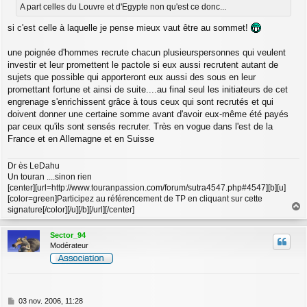
A part celles du Louvre et d'Egypte non qu'est ce donc...
si c'est celle à laquelle je pense mieux vaut être au sommet!
une poignée d'hommes recrute chacun plusieurspersonnes qui veulent
investir et leur promettent le pactole si eux aussi recrutent autant de
sujets que possible qui apporteront eux aussi des sous en leur
promettant fortune et ainsi de suite....au final seul les initiateurs de cet
engrenage s'enrichissent grâce à tous ceux qui sont recrutés et qui
doivent donner une certaine somme avant d'avoir eux-même été payés
par ceux qu'ils sont sensés recruter. Très en vogue dans l'est de la
France et en Allemagne et en Suisse
Dr ès LeDahu
Un touran ....sinon rien
[center][url=http://www.touranpassion.com/forum/sutra4547.php#4547][b][u]
[color=green]Participez au référencement de TP en cliquant sur cette
signature[/color][/u][/b][/url][/center]
a
u
Sector_94
t
Modérateur
M
03 nov. 2006, 11:28