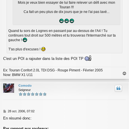
Mois je veux bien essayer de lui faire relever un défi avec mon
Touran !!!
Ca fait un peu plus de dix jours que je ne l'ai pas lavé...
Quand tu sors de Lognes en passant par au-dessus de l'A4 ! Tu
continues tout droit sur 500 mètres et tu trouveras l'Intermarché sur ta
gauche !
T'as plus d'excuses !
C'est un POI a rajouter dans la liste des POI TP
Ex: Touran Confort 2.0L TDI DSG - Rouge Piment - Février 2005
Now: BMW X1 U11
a
u
Comodo
t
Seigneur
M
28 oct. 2006, 07:02
e
En résumé donc:
s
s
a
Par rapport aux rouleaux: