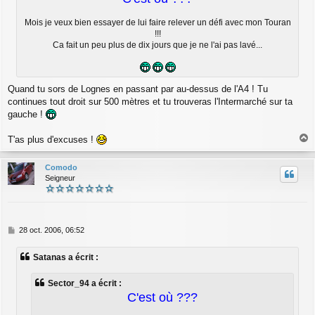
g
e
Mois je veux bien essayer de lui faire relever un défi avec mon Touran
!!!
Ca fait un peu plus de dix jours que je ne l'ai pas lavé...
Quand tu sors de Lognes en passant par au-dessus de l'A4 ! Tu
continues tout droit sur 500 mètres et tu trouveras l'Intermarché sur ta
gauche !
T'as plus d'excuses !
a
u
Comodo
t
Seigneur
M
28 oct. 2006, 06:52
e
s
Satanas a écrit :
s
a
g
Sector_94 a écrit :
e
C'est où ???