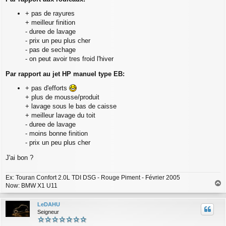
g
+ pas de rayures
e
+ meilleur finition
- duree de lavage
- prix un peu plus cher
- pas de sechage
- on peut avoir tres froid l'hiver
Par rapport au jet HP manuel type EB:
+ pas d'efforts
+ plus de mousse/produit
+ lavage sous le bas de caisse
+ meilleur lavage du toit
- duree de lavage
- moins bonne finition
- prix un peu plus cher
J'ai bon ?
Ex: Touran Confort 2.0L TDI DSG - Rouge Piment - Février 2005
Now: BMW X1 U11
a
u
LeDAHU
t
Seigneur