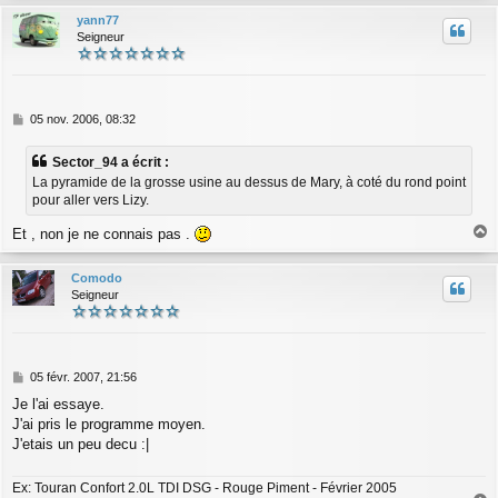
u
yann77
t
Seigneur
M
05 nov. 2006, 08:32
e
s
Sector_94 a écrit :
s
La pyramide de la grosse usine au dessus de Mary, à coté du rond point
a
pour aller vers Lizy.
g
e
Et , non je ne connais pas .
a
u
Comodo
t
Seigneur
M
05 févr. 2007, 21:56
e
Je l'ai essaye.
s
J'ai pris le programme moyen.
s
a
J'etais un peu decu :|
g
e
Ex: Touran Confort 2.0L TDI DSG - Rouge Piment - Février 2005