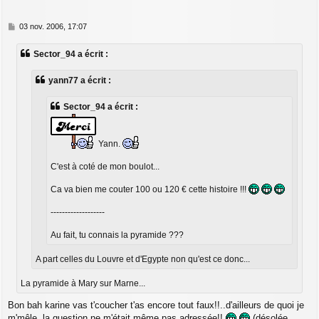
M
03 nov. 2006, 17:07
e
s
Sector_94 a écrit :
s
a
g
yann77 a écrit :
e
Sector_94 a écrit :
Yann.
C'est à coté de mon boulot...
Ca va bien me couter 100 ou 120 € cette histoire !!!
-------------------
Au fait, tu connais la pyramide ???
A part celles du Louvre et d'Egypte non qu'est ce donc...
La pyramide à Mary sur Marne...
Bon bah karine vas t'coucher t'as encore tout faux!!..d'ailleurs de quoi je
m'mêle, la question ne m'était même pas adressée!!
(désolée,