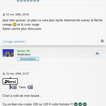
M
01 nov. 2006, 20:30
e
peut ètre qu'avec un plan ce sera plus facile intermarché suivez la flèche
s
orange
et la croix rouge
s
a
Après sector plus d'excuses
g
e
[ image externe ]
a
u
Sector_94
t
Modérateur
M
01 nov. 2006, 21:37
e
s
s
Yann.
a
g
e
C'est à coté de mon boulot...
Ca va bien me couter 100 ou 120 € cette histoire !!!