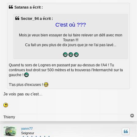
s
Satanas a écrit :
s
a
g
Sector_94 a écrit :
e
C'est où ???
Mois je veux bien essayer de lui faire relever un défi avec mon
Touran !!!
Ca fait un peu plus de dix jours que je ne l'ai pas lavé...
Quand tu sors de Lognes en passant par au-dessus de l'A4 ! Tu
continues tout droit sur 500 mètres et tu trouveras l'Intermarché sur ta
gauche !
T'as plus d'excuses !
Je vois pas ou c'est...
Thierry
a
u
yann77
t
Seigneur