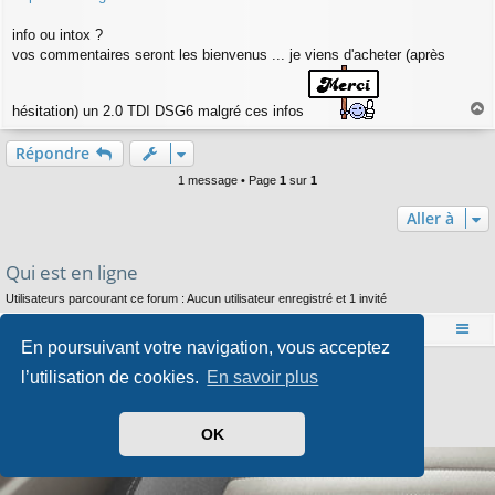
info ou intox ?
vos commentaires seront les bienvenus ... je viens d'acheter (après
hésitation) un 2.0 TDI DSG6 malgré ces infos
a
u
Répondre
t
1 message • Page
1
sur
1
Aller à
Qui est en ligne
Utilisateurs parcourant ce forum : Aucun utilisateur enregistré et 1 invité
Accueil
Index du forum
En poursuivant votre navigation, vous acceptez
Développé par
phpBB
® Forum Software © phpBB Limited
l’utilisation de cookies.
En savoir plus
Style par
Arty
- phpBB 3.3 par MrGaby
Traduit par
phpBB-fr.com
Confidentialité
|
Conditions
OK