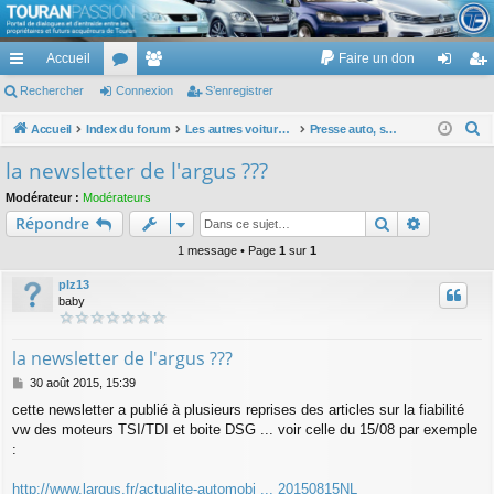
TouranPassion
Accueil
Faire un don
Le forum des propriétaires ou futurs acquéreurs du Volkswagen Touran
cc
Rechercher
or
Connexion
e
S’enregistrer
on
’e
ès
u
m
ne
nr
R
Accueil
Index du forum
Les autres voitures et ce qui touche à la voiture
Presse auto, sites internet auto, émission auto, actualité auto, ... hors VW
e
ra
m
br
xi
eg
la newsletter de l'argus ???
c
pi
s
es
on
ist
Modérateur :
Modérateurs
h
Rechercher
Recherch
Répondre
de
re
e
r
1 message • Page
1
sur
1
r
c
plz13
h
baby
e
r
la newsletter de l'argus ???
M
30 août 2015, 15:39
e
cette newsletter a publié à plusieurs reprises des articles sur la fiabilité
s
vw des moteurs TSI/TDI et boite DSG ... voir celle du 15/08 par exemple
s
a
:
g
e
http://www.largus.fr/actualite-automobi ... 20150815NL