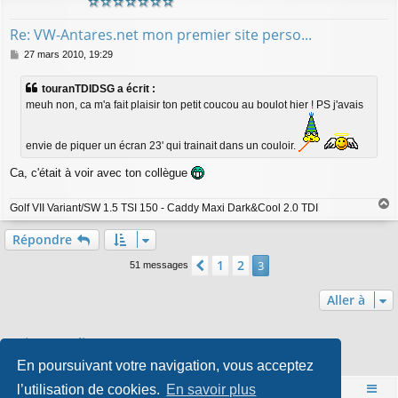
Re: VW-Antares.net mon premier site perso...
M
27 mars 2010, 19:29
e
s
touranTDIDSG a écrit :
s
meuh non, ca m'a fait plaisir ton petit coucou au boulot hier ! PS j'avais
a
g
e
envie de piquer un écran 23' qui trainait dans un couloir.
Ca, c'était à voir avec ton collègue
Golf VII Variant/SW 1.5 TSI 150 - Caddy Maxi Dark&Cool 2.0 TDI
a
u
Répondre
t
1
2
Précédente
3
51 messages
Aller à
Qui est en ligne
En poursuivant votre navigation, vous acceptez
Utilisateurs parcourant ce forum : Aucun utilisateur enregistré et 0 invité
l’utilisation de cookies.
En savoir plus
Accueil
Index du forum