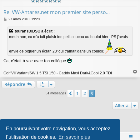
Re: VW-Antares.net mon premier site perso...
M
27 mars 2010, 19:29
e
s
touranTDIDSG a écrit :
s
meuh non, ca m'a fait plaisir ton petit coucou au boulot hier ! PS j'avais
a
g
e
envie de piquer un écran 23' qui trainait dans un couloir.
Ca, c'était à voir avec ton collègue
Golf VII Variant/SW 1.5 TSI 150 - Caddy Maxi Dark&Cool 2.0 TDI
a
u
Répondre
t
1
2
Précédente
3
51 messages
Aller à
Qui est en ligne
En poursuivant votre navigation, vous acceptez
Utilisateurs parcourant ce forum : Aucun utilisateur enregistré et 0 invité
l’utilisation de cookies.
En savoir plus
Accueil
Index du forum