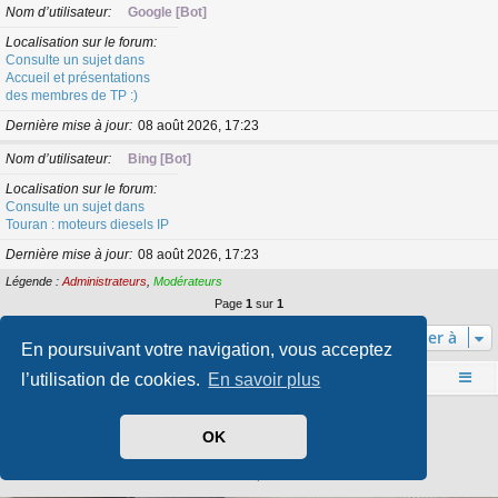
Nom d’utilisateur
Google [Bot]
Localisation sur le forum
Consulte un sujet dans
Accueil et présentations
des membres de TP :)
Dernière mise à jour
08 août 2026, 17:23
Nom d’utilisateur
Bing [Bot]
Localisation sur le forum
Consulte un sujet dans
Touran : moteurs diesels IP
Dernière mise à jour
08 août 2026, 17:23
Légende :
Administrateurs
,
Modérateurs
Page
1
sur
1
Aller à
En poursuivant votre navigation, vous acceptez
l’utilisation de cookies.
En savoir plus
Accueil
Index du forum
Développé par
phpBB
® Forum Software © phpBB Limited
OK
Style par
Arty
- phpBB 3.3 par MrGaby
Traduit par
phpBB-fr.com
Confidentialité
|
Conditions