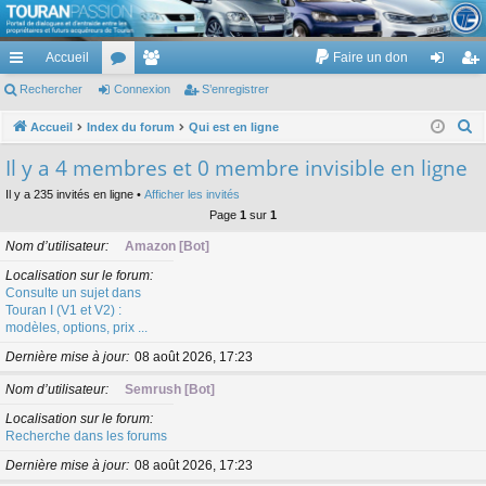
TouranPassion
Accueil
Faire un don
Le forum des propriétaires ou futurs acquéreurs du Volkswagen Touran
cc
Rechercher
or
Connexion
e
S’enregistrer
on
’e
ès
u
m
ne
nr
R
Accueil
Index du forum
Qui est en ligne
e
ra
m
br
xi
eg
Il y a 4 membres et 0 membre invisible en ligne
c
pi
s
es
on
ist
Il y a 235 invités en ligne •
Afficher les invités
h
Page
1
sur
1
de
re
e
Nom d’utilisateur
Amazon [Bot]
r
r
c
Localisation sur le forum
Consulte un sujet dans
h
Touran I (V1 et V2) :
e
modèles, options, prix ...
r
Dernière mise à jour
08 août 2026, 17:23
Nom d’utilisateur
Semrush [Bot]
Localisation sur le forum
Recherche dans les forums
Dernière mise à jour
08 août 2026, 17:23