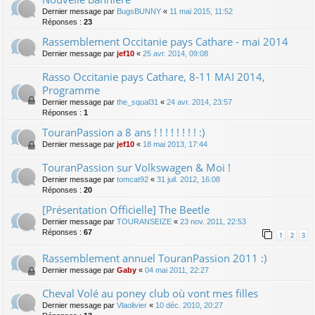
Dernier message par
BugsBUNNY
«
11 mai 2015, 11:52
Réponses :
23
Rassemblement Occitanie pays Cathare - mai 2014
Dernier message par
jef10
«
25 avr. 2014, 09:08
Rasso Occitanie pays Cathare, 8-11 MAI 2014,
Programme
Dernier message par
the_squal31
«
24 avr. 2014, 23:57
Réponses :
1
TouranPassion a 8 ans ! ! ! ! ! ! ! ! :)
Dernier message par
jef10
«
18 mai 2013, 17:44
TouranPassion sur Volkswagen & Moi !
Dernier message par
tomcat92
«
31 juil. 2012, 16:08
Réponses :
20
[Présentation Officielle] The Beetle
Dernier message par
TOURANSEIZE
«
23 nov. 2011, 22:53
Réponses :
67
1
2
3
Rassemblement annuel TouranPassion 2011 :)
Dernier message par
Gaby
«
04 mai 2011, 22:27
Cheval Volé au poney club où vont mes filles
Dernier message par
Vlaolivier
«
10 déc. 2010, 20:27