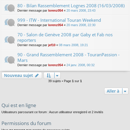
80 - Bilan Rassemblement Lognes 2008 (16/03/2008)
Dernier message par
lorenz054
«
20 mars 2008, 23:43
999 - ITW - International Touran Weekend
Dernier message par
lorenz054
«
20 mars 2008, 22:30
70 - Salon de Genève 2008 par Gaby et Fab nos
reporters
Dernier message par
jef10
«
08 mars 2008, 19:21
90 - Grand Rassemblement 2008 - TouranPassion -
Mars
Dernier message par
lorenz054
«
24 janv. 2008, 00:32
Nouveau sujet
39 sujets • Page
1
sur
1
Aller à
Qui est en ligne
Utilisateurs parcourant ce forum : Aucun utilisateur enregistré et 2 invités
Permissions du forum
Vous
ne pouvez pas
poster de nouveaux sujets