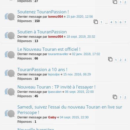
Réponses :
27
1
2
Soutenez TouranPassion !
Dernier message par
lorenz054
«
15 juin 2020, 12:56
Réponses :
150
1
4
5
6
7
…
Soutien à TouranPassion
Dernier message par
lorenz054
«
18 sept. 2019, 20:32
Réponses :
13
Le Nouveau Touran est officiel !
Dernier message par
tourantraveller
«
02 janv. 2018, 17:02
Réponses :
66
1
2
3
TouranPassion a 10 ans !
Dernier message par
lepoulpe
«
15 nov. 2016, 06:29
Réponses :
18
Nouveau Touran : TP invité à l'essayer !
Dernier message par
lpascalon
«
06 sept. 2015, 22:00
Réponses :
45
1
2
Samedi, suivez l'essai du nouveau Touran en live sur
Periscope !
Dernier message par
Gaby
«
04 sept. 2015, 22:30
Réponses :
1
Nouvelle bannière