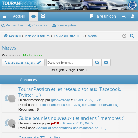
TouranPassion
Accueil
Faire un don
Le forum des propriétaires ou futurs acquéreurs du Volkswagen Touran
cc
Rechercher
or
Connexion
e
S’enregistrer
on
’e
ès
u
m
ne
nr
R
Accueil
Index du forum
La vie du site TP :)
News
e
ra
m
br
xi
eg
News
c
pi
s
es
on
ist
Modérateur :
Modérateurs
h
Rechercher
Recherche av
Nouveau sujet
de
re
e
r
39 sujets • Page
1
sur
1
r
c
Annonces
h
TouranPassion et les réseaux sociaux (Facebook,
e
Twitter, ...)
r
Dernier message par
gnanvofredy
«
13 oct. 2025, 16:19
Posté dans
Fonctionnement du site : avis, demande, observations, ...
Réponses :
6
Guide pour les nouveaux ( et anciens ) membres :)
Dernier message par
jef10
«
10 mars 2013, 09:39
Posté dans
Accueil et présentations des membres de TP :)