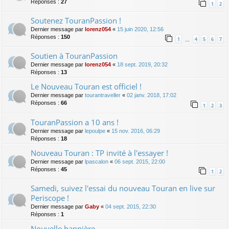
Réponses :
27
1
2
Soutenez TouranPassion !
Dernier message par
lorenz054
«
15 juin 2020, 12:56
Réponses :
150
1
4
5
6
7
…
Soutien à TouranPassion
Dernier message par
lorenz054
«
18 sept. 2019, 20:32
Réponses :
13
Le Nouveau Touran est officiel !
Dernier message par
tourantraveller
«
02 janv. 2018, 17:02
Réponses :
66
1
2
3
TouranPassion a 10 ans !
Dernier message par
lepoulpe
«
15 nov. 2016, 06:29
Réponses :
18
Nouveau Touran : TP invité à l'essayer !
Dernier message par
lpascalon
«
06 sept. 2015, 22:00
Réponses :
45
1
2
Samedi, suivez l'essai du nouveau Touran en live sur
Periscope !
Dernier message par
Gaby
«
04 sept. 2015, 22:30
Réponses :
1
Nouvelle bannière