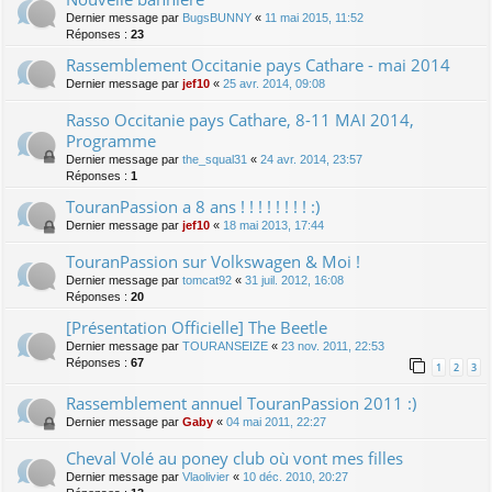
Dernier message par
BugsBUNNY
«
11 mai 2015, 11:52
Réponses :
23
Rassemblement Occitanie pays Cathare - mai 2014
Dernier message par
jef10
«
25 avr. 2014, 09:08
Rasso Occitanie pays Cathare, 8-11 MAI 2014,
Programme
Dernier message par
the_squal31
«
24 avr. 2014, 23:57
Réponses :
1
TouranPassion a 8 ans ! ! ! ! ! ! ! ! :)
Dernier message par
jef10
«
18 mai 2013, 17:44
TouranPassion sur Volkswagen & Moi !
Dernier message par
tomcat92
«
31 juil. 2012, 16:08
Réponses :
20
[Présentation Officielle] The Beetle
Dernier message par
TOURANSEIZE
«
23 nov. 2011, 22:53
Réponses :
67
1
2
3
Rassemblement annuel TouranPassion 2011 :)
Dernier message par
Gaby
«
04 mai 2011, 22:27
Cheval Volé au poney club où vont mes filles
Dernier message par
Vlaolivier
«
10 déc. 2010, 20:27