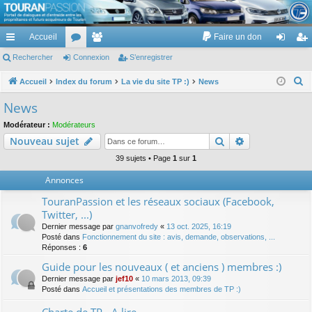
TouranPassion
Accueil
Faire un don
Le forum des propriétaires ou futurs acquéreurs du Volkswagen Touran
cc
Rechercher
or
Connexion
e
S’enregistrer
on
’e
ès
u
m
ne
nr
R
Accueil
Index du forum
La vie du site TP :)
News
e
ra
m
br
xi
eg
News
c
pi
s
es
on
ist
Modérateur :
Modérateurs
h
Rechercher
Recherche av
Nouveau sujet
de
re
e
r
39 sujets • Page
1
sur
1
r
c
Annonces
h
TouranPassion et les réseaux sociaux (Facebook,
e
Twitter, ...)
r
Dernier message par
gnanvofredy
«
13 oct. 2025, 16:19
Posté dans
Fonctionnement du site : avis, demande, observations, ...
Réponses :
6
Guide pour les nouveaux ( et anciens ) membres :)
Dernier message par
jef10
«
10 mars 2013, 09:39
Posté dans
Accueil et présentations des membres de TP :)