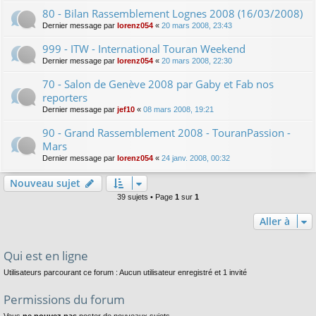
80 - Bilan Rassemblement Lognes 2008 (16/03/2008)
Dernier message par
lorenz054
«
20 mars 2008, 23:43
999 - ITW - International Touran Weekend
Dernier message par
lorenz054
«
20 mars 2008, 22:30
70 - Salon de Genève 2008 par Gaby et Fab nos
reporters
Dernier message par
jef10
«
08 mars 2008, 19:21
90 - Grand Rassemblement 2008 - TouranPassion -
Mars
Dernier message par
lorenz054
«
24 janv. 2008, 00:32
Nouveau sujet
39 sujets • Page
1
sur
1
Aller à
Qui est en ligne
Utilisateurs parcourant ce forum : Aucun utilisateur enregistré et 1 invité
Permissions du forum
Vous
ne pouvez pas
poster de nouveaux sujets