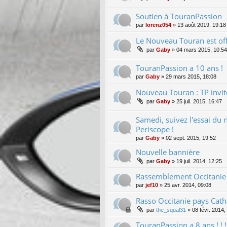
Soutien à TouranPassion
par
lorenz054
»
13 août 2019, 19:18
Le Nouveau Touran est offi
par
Gaby
»
04 mars 2015, 10:54
TouranPassion a 10 ans !
par
Gaby
»
29 mars 2015, 18:08
Nouveau Touran : TP invité
par
Gaby
»
25 juil. 2015, 16:47
Samedi, suivez l'essai du
Periscope !
par
Gaby
»
02 sept. 2015, 19:52
Nouvelle bannière
par
Gaby
»
19 juil. 2014, 12:25
Rassemblement Occitanie 
par
jef10
»
25 avr. 2014, 09:08
Rasso Occitanie pays Cat
par
the_squal31
»
08 févr. 2014,
TouranPassion a 8 ans ! ! ! ! !