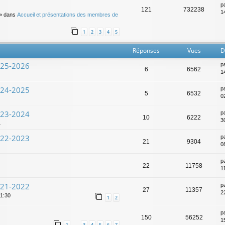
p
121
732238
14
» dans
Accueil et présentations des membres de
1
2
3
4
5
Réponses
Vues
D
025-2026
p
6
6562
1
024-2025
p
5
6532
0
023-2024
p
10
6222
3
1
022-2023
p
21
9304
0
p
22
11758
1
021-2022
p
27
11357
2
11:30
1
2
p
150
56252
1
1
3
4
5
6
7