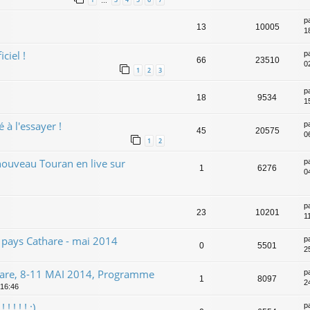
…
p
13
10005
1
ciel !
p
66
23510
0
1
2
3
p
18
9534
1
 à l'essayer !
p
45
20575
0
1
2
 nouveau Touran en live sur
p
1
6276
0
p
23
10201
1
pays Cathare - mai 2014
p
0
5501
2
hare, 8-11 MAI 2014, Programme
p
1
8097
2
 16:46
 ! ! ! :)
p