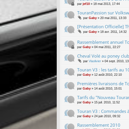
par
jef10
»
18 mai 2013, 17:44
TouranPassion sur Volksw
par
Gaby
»
20 mai 2011, 13:33
[Présentation Officielle] T
par
Gaby
»
18 avr. 2011, 14:32
Rassemblement annuel To
par
Gaby
»
04 mai 2011, 22:27
Cheval Volé au poney club
par
Vlaolivier
»
04 sept. 2010, 13
Touran V3 : les tarifs au
par
Gaby
»
12 août 2010, 22:10
Premières livraisons de To
par
Gaby
»
14 août 2010, 15:01
Tarifs du "Nouveau Touran
par
Gaby
»
15 juil. 2010, 11:52
Touran V3 : Commandes à p
par
Gaby
»
24 juin 2010, 09:32
Rassemblement 2010