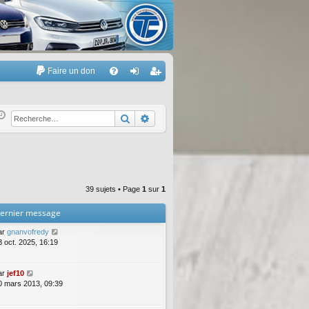
Faire un don
A
FA
on
’e
Q
ne
nr
Rechercher
Recherche avancée
xi
eg
on
ist
re
39 sujets • Page
1
sur
1
r
ernier message
ar
gnanvofredy
3 oct. 2025, 16:19
ar
jef10
0 mars 2013, 09:39