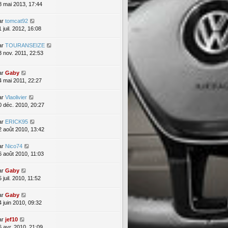
8 mai 2013, 17:44
ar
tomcat92
 juil. 2012, 16:08
ar
TOURANSEIZE
3 nov. 2011, 22:53
ar
Gaby
4 mai 2011, 22:27
ar
Vlaolivier
0 déc. 2010, 20:27
ar
ERICK95
2 août 2010, 13:42
ar
Nico74
6 août 2010, 11:03
ar
Gaby
 juil. 2010, 11:52
ar
Gaby
4 juin 2010, 09:32
ar
jef10
6 avr. 2010, 21:09