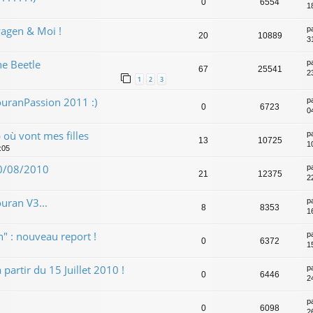
0
6554
1
agen & Moi !
p
20
10889
31
he Beetle
p
67
25541
2
1
2
3
uranPassion 2011 :)
p
0
6723
0
 où vont mes filles
p
13
10725
1
:05
 10/08/2010
p
21
12375
2
uran V3...
p
8
8353
1
" : nouveau report !
p
0
6372
15
artir du 15 Juillet 2010 !
p
0
6446
2
p
0
6098
2