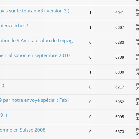
is sur le touran V3 ( version 3 )
p
1
6041
2
ers clichés !
p
1
6667
0
ion le 9 Avril au salon de Leipzig
p
0
6283
1
cialisation en septembre 2010
p
0
6739
0
p
1
6330
2
:)
p
0
6217
2
 par notre envoyé spécial : Fab !
p
0
5952
3
 :)
p
0
6095
3
tomne en Suisse 2008
p
0
6873
1