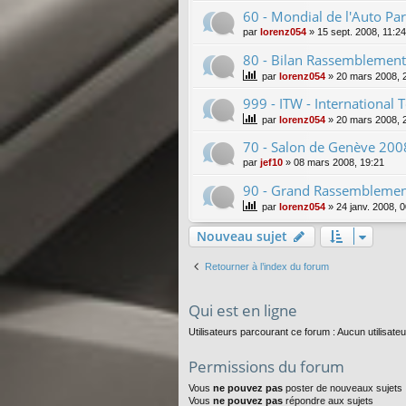
60 - Mondial de l'Auto Pa
par
lorenz054
»
15 sept. 2008, 11:24
80 - Bilan Rassemblemen
par
lorenz054
»
20 mars 2008, 
999 - ITW - International
par
lorenz054
»
20 mars 2008, 
70 - Salon de Genève 2008
par
jef10
»
08 mars 2008, 19:21
90 - Grand Rassemblemen
par
lorenz054
»
24 janv. 2008, 
Nouveau sujet
Retourner à l’index du forum
Qui est en ligne
Utilisateurs parcourant ce forum : Aucun utilisateu
Permissions du forum
Vous
ne pouvez pas
poster de nouveaux sujets
Vous
ne pouvez pas
répondre aux sujets