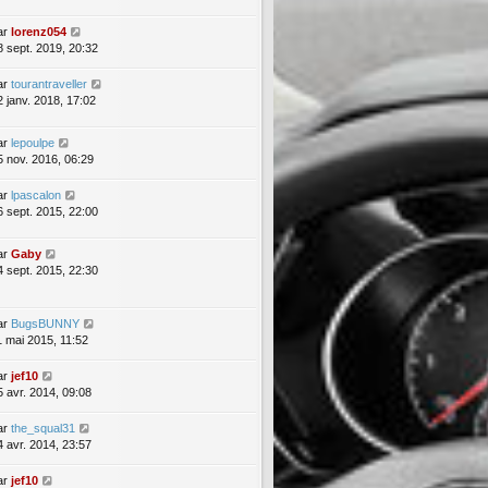
ar
lorenz054
8 sept. 2019, 20:32
ar
tourantraveller
2 janv. 2018, 17:02
ar
lepoulpe
5 nov. 2016, 06:29
ar
lpascalon
6 sept. 2015, 22:00
ar
Gaby
4 sept. 2015, 22:30
ar
BugsBUNNY
1 mai 2015, 11:52
ar
jef10
5 avr. 2014, 09:08
ar
the_squal31
4 avr. 2014, 23:57
ar
jef10