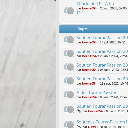
Charte de TP - A lire
par
lorenz054
»
23 oct. 2005, 02:00
TP :)
Sujets
Soutien TouranPassion 2
par
lorenz054
»
14 juil. 2025, 09:51
Soutien TouranPassion 2
par
lorenz054
»
23 août 2024, 23:54
Soutien TouranPassion 2
par
lorenz054
»
03 sept. 2023, 22:5
Soutien TouranPassion 2
par
lorenz054
»
11 sept. 2022, 10:48
Aider TouranPassion
par
lorenz054
»
06 août 2020, 12:47
Soutien TouranPassion 2
par
lorenz054
»
05 sept. 2021, 
Soutenez TouranPassion !
par
Gaby
»
28 juil. 2014, 19:05