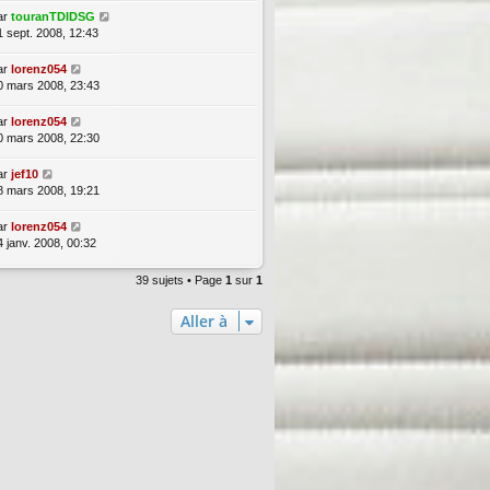
ar
touranTDIDSG
1 sept. 2008, 12:43
ar
lorenz054
0 mars 2008, 23:43
ar
lorenz054
0 mars 2008, 22:30
ar
jef10
8 mars 2008, 19:21
ar
lorenz054
4 janv. 2008, 00:32
39 sujets • Page
1
sur
1
Aller à