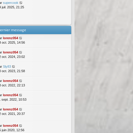
ar
supercook
 juil. 2025, 21:25
ernier message
ar
lorenz054
4 oct. 2025, 14:56
ar
lorenz054
2 oct. 2024, 23:02
ar
Sly83
0 oct. 2023, 21:58
ar
lorenz054
8 oct. 2022, 22:13
ar
lorenz054
1 sept. 2022, 10:53
ar
lorenz054
2 oct. 2021, 20:37
ar
lorenz054
5 juin 2020, 12:56