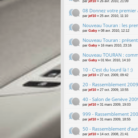
par
jef10
»
26 avr. 2010, 21:09
08 Donnez votre premier av
par
jef10
»
25 avr. 2010, 11:10
Nouveau Touran : les premi
par
Gaby
»
08 avr. 2010, 12:12
Nouveau Touran : présentat
par
Gaby
»
16 mars 2010, 23:16
Nouveau TOURAN : commer
par
Gaby
»
01 févr. 2010, 14:10
10 - C'est du lourd là ! :)
par
jef10
»
27 oct. 2009, 09:42
20 - Rassemblement 2009 
par
jef10
»
27 oct. 2009, 10:55
40 - Salon de Genève 2009
par
jef10
»
31 mars 2009, 19:03
999 - Rassemblement 2009
par
jef10
»
31 mars 2009, 18:55
50 - Rassemblement d'au
par
jef10
»
14 oct. 2008, 21:41