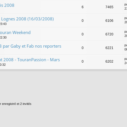
ris 2008
p
6
7465
2
t Lognes 2008 (16/03/2008)
p
0
6106
2
23:43
 Touran Weekend
p
0
6720
2
22:30
 par Gaby et Fab nos reporters
p
0
6221
0
t 2008 - TouranPassion - Mars
p
0
6202
2
00:32
r enregistré et 2 invités