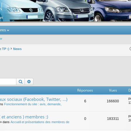
u Volkswagen Touran
res
er
e TP :)
News
Rechercher
Recherche avancée
Réponses
Vues
D
ux sociaux (Facebook, Twitter, ...)
p
6
166600
1
ans
Fonctionnement du site : avis, demande,
 et anciens ) membres :)
p
0
183311
1
» dans
Accueil et présentations des membres de