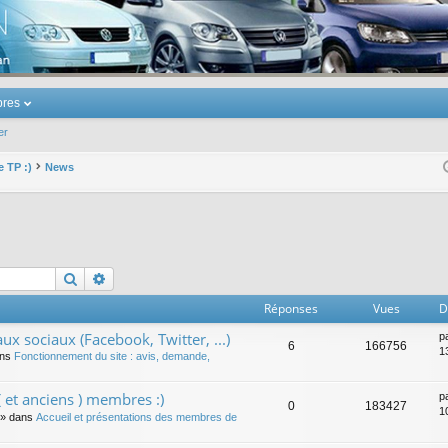
u Volkswagen Touran
res
er
e TP :)
News
Rechercher
Recherche avancée
Réponses
Vues
D
ux sociaux (Facebook, Twitter, ...)
p
6
166756
1
ans
Fonctionnement du site : avis, demande,
 et anciens ) membres :)
p
0
183427
1
» dans
Accueil et présentations des membres de