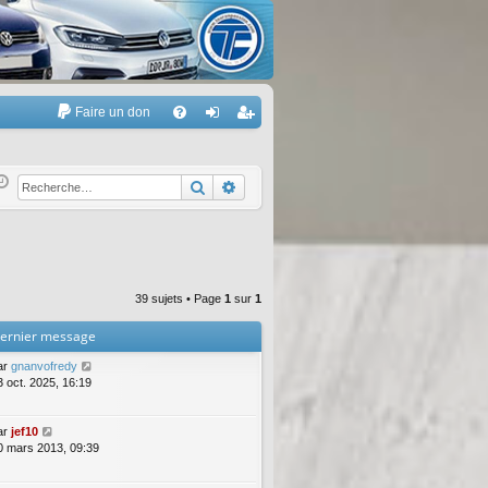
Faire un don
A
FA
on
’e
Q
ne
nr
Rechercher
Recherche avancée
xi
eg
on
ist
re
39 sujets • Page
1
sur
1
r
ernier message
ar
gnanvofredy
3 oct. 2025, 16:19
ar
jef10
0 mars 2013, 09:39