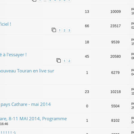
…
p
13
10009
1
ciel !
p
66
23517
0
1
2
3
p
18
9539
1
 à l'essayer !
p
45
20580
0
1
2
 nouveau Touran en live sur
p
1
6279
0
p
23
10218
1
pays Cathare - mai 2014
p
0
5504
2
hare, 8-11 MAI 2014, Programme
p
1
8102
2
 16:46
 ! ! ! :)
p