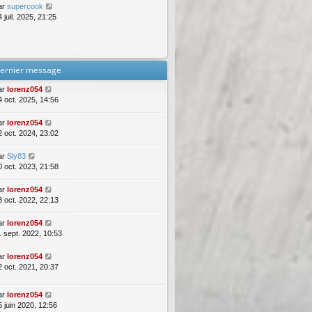
ar
supercook
 juil. 2025, 21:25
ernier message
ar
lorenz054
4 oct. 2025, 14:56
ar
lorenz054
2 oct. 2024, 23:02
ar
Sly83
0 oct. 2023, 21:58
ar
lorenz054
8 oct. 2022, 22:13
ar
lorenz054
1 sept. 2022, 10:53
ar
lorenz054
2 oct. 2021, 20:37
ar
lorenz054
5 juin 2020, 12:56