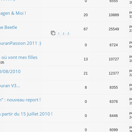
0
6555
1
agen & Moi !
p
20
10889
31
he Beetle
p
67
25549
2
1
2
3
uranPassion 2011 :)
p
0
6724
0
 où vont mes filles
p
13
10727
1
:05
 10/08/2010
p
21
12377
2
uran V3...
p
8
8355
1
" : nouveau report !
p
0
6376
15
artir du 15 Juillet 2010 !
p
0
6446
2
p
0
6099
2