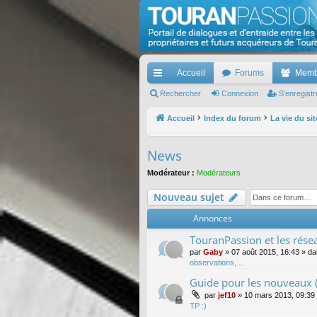
TouranPassion
Le forum des propriétaires ou futurs acquéreurs d
Accueil
Forums
Memb
cc
Rechercher
Connexion
S’enregistr
ès
Accueil
Index du forum
La vie du sit
ra
News
pi
Modérateur :
Modérateurs
de
Nouveau sujet
Annonces
TouranPassion et les résea
par
Gaby
»
07 août 2015, 16:43
» d
observations, ...
Guide pour les nouveaux (
par
jef10
»
10 mars 2013, 09:39
TP :)