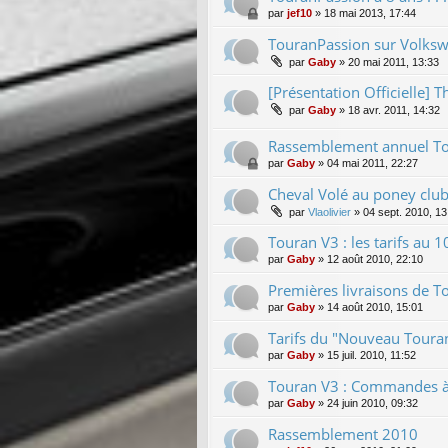
par
jef10
»
18 mai 2013, 17:44
TouranPassion sur Volksw
par
Gaby
»
20 mai 2011, 13:33
[Présentation Officielle] T
par
Gaby
»
18 avr. 2011, 14:32
Rassemblement annuel To
par
Gaby
»
04 mai 2011, 22:27
Cheval Volé au poney club
par
Vlaolivier
»
04 sept. 2010, 13
Touran V3 : les tarifs au
par
Gaby
»
12 août 2010, 22:10
Premières livraisons de To
par
Gaby
»
14 août 2010, 15:01
Tarifs du "Nouveau Touran
par
Gaby
»
15 juil. 2010, 11:52
Touran V3 : Commandes à p
par
Gaby
»
24 juin 2010, 09:32
Rassemblement 2010