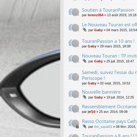
Soutien à TouranPassion
par
lorenz054
»
13 août 2019, 19:18
Le Nouveau Touran est offi
par
Gaby
»
04 mars 2015, 10:54
TouranPassion a 10 ans !
par
Gaby
»
29 mars 2015, 18:08
Nouveau Touran : TP invité
par
Gaby
»
25 juil. 2015, 16:47
Samedi, suivez l'essai du
Periscope !
par
Gaby
»
02 sept. 2015, 19:52
Nouvelle bannière
par
Gaby
»
19 juil. 2014, 12:25
Rassemblement Occitanie 
par
jef10
»
25 avr. 2014, 09:08
Rasso Occitanie pays Cat
par
the_squal31
»
08 févr. 2014,
TouranPassion a 8 ans ! ! ! ! !