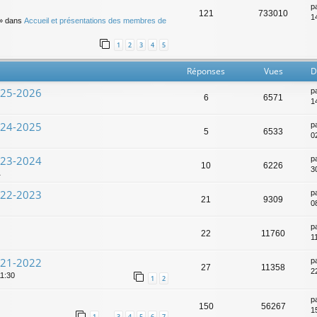
p
121
733010
14
» dans
Accueil et présentations des membres de
1
2
3
4
5
Réponses
Vues
D
025-2026
p
6
6571
1
024-2025
p
5
6533
0
023-2024
p
10
6226
3
1
022-2023
p
21
9309
0
p
22
11760
1
021-2022
p
27
11358
2
11:30
1
2
p
150
56267
1
1
3
4
5
6
7