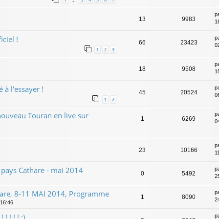
…
p
13
9983
1
ciel !
p
66
23423
0
1
2
3
p
18
9508
1
 à l'essayer !
p
45
20524
0
1
2
 nouveau Touran en live sur
p
1
6269
0
p
23
10166
1
pays Cathare - mai 2014
p
0
5492
2
hare, 8-11 MAI 2014, Programme
p
1
8090
2
 16:46
 ! ! ! :)
p