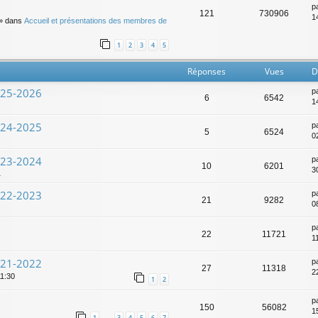
p
121
730906
14
» dans
Accueil et présentations des membres de
1
2
3
4
5
Réponses
Vues
D
025-2026
p
6
6542
1
024-2025
p
5
6524
0
023-2024
p
10
6201
3
1
022-2023
p
21
9282
0
p
22
11721
1
021-2022
p
27
11318
2
11:30
1
2
p
150
56082
1
1
3
4
5
6
7