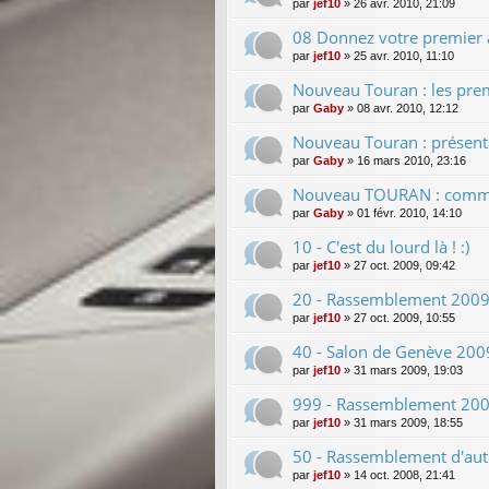
par
jef10
»
26 avr. 2010, 21:09
08 Donnez votre premier av
par
jef10
»
25 avr. 2010, 11:10
Nouveau Touran : les premi
par
Gaby
»
08 avr. 2010, 12:12
Nouveau Touran : présentat
par
Gaby
»
16 mars 2010, 23:16
Nouveau TOURAN : commer
par
Gaby
»
01 févr. 2010, 14:10
10 - C'est du lourd là ! :)
par
jef10
»
27 oct. 2009, 09:42
20 - Rassemblement 2009 
par
jef10
»
27 oct. 2009, 10:55
40 - Salon de Genève 2009
par
jef10
»
31 mars 2009, 19:03
999 - Rassemblement 2009
par
jef10
»
31 mars 2009, 18:55
50 - Rassemblement d'au
par
jef10
»
14 oct. 2008, 21:41