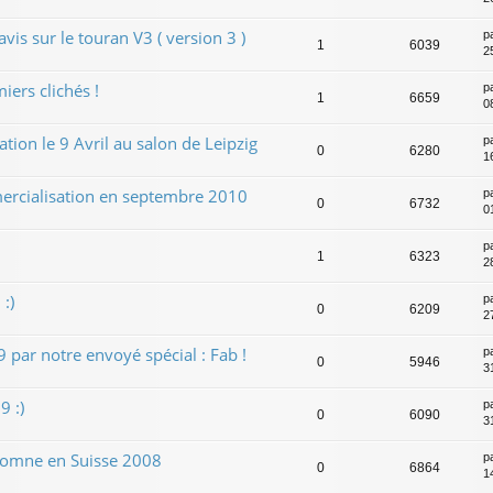
is sur le touran V3 ( version 3 )
p
1
6039
2
ers clichés !
p
1
6659
0
ion le 9 Avril au salon de Leipzig
p
0
6280
1
cialisation en septembre 2010
p
0
6732
0
p
1
6323
2
:)
p
0
6209
2
 par notre envoyé spécial : Fab !
p
0
5946
3
 :)
p
0
6090
3
tomne en Suisse 2008
p
0
6864
1