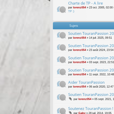
Charte de TP - A lire
par
lorenz054
»
23 oct. 2005, 02:00
TP :)
Sujets
Soutien TouranPassion 2
par
lorenz054
»
14 juil. 2025, 09:51
Soutien TouranPassion 2
par
lorenz054
»
23 août 2024, 23:54
Soutien TouranPassion 2
par
lorenz054
»
03 sept. 2023, 22:5
Soutien TouranPassion 2
par
lorenz054
»
11 sept. 2022, 10:48
Aider TouranPassion
par
lorenz054
»
06 août 2020, 12:47
Soutien TouranPassion 2
par
lorenz054
»
05 sept. 2021, 
Soutenez TouranPassion !
par
Gaby
»
28 juil. 2014, 19:05