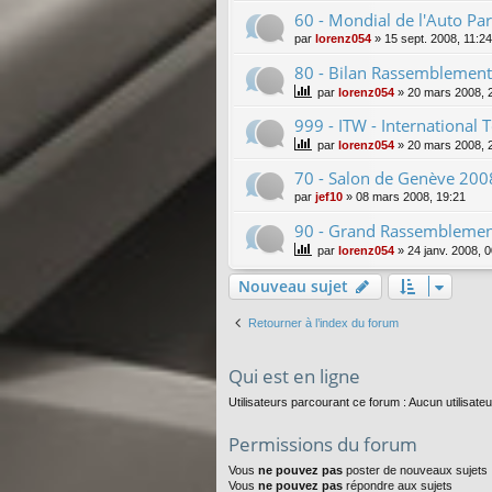
60 - Mondial de l'Auto Pa
par
lorenz054
»
15 sept. 2008, 11:24
80 - Bilan Rassemblemen
par
lorenz054
»
20 mars 2008, 
999 - ITW - International
par
lorenz054
»
20 mars 2008, 
70 - Salon de Genève 2008
par
jef10
»
08 mars 2008, 19:21
90 - Grand Rassemblemen
par
lorenz054
»
24 janv. 2008, 
Nouveau sujet
Retourner à l’index du forum
Qui est en ligne
Utilisateurs parcourant ce forum : Aucun utilisateur
Permissions du forum
Vous
ne pouvez pas
poster de nouveaux sujets
Vous
ne pouvez pas
répondre aux sujets