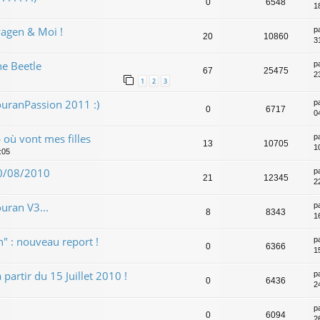
0
6548
1
agen & Moi !
p
20
10860
31
he Beetle
p
67
25475
2
1
2
3
uranPassion 2011 :)
p
0
6717
0
 où vont mes filles
p
13
10705
1
:05
 10/08/2010
p
21
12345
2
uran V3...
p
8
8343
1
" : nouveau report !
p
0
6366
15
artir du 15 Juillet 2010 !
p
0
6436
2
p
0
6094
2