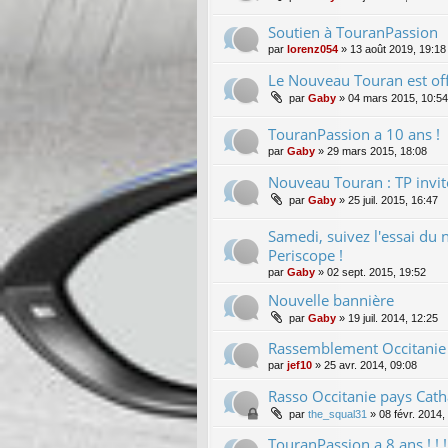
Soutien à TouranPassion
par
lorenz054
»
13 août 2019, 19:18
Le Nouveau Touran est offi
par
Gaby
»
04 mars 2015, 10:54
TouranPassion a 10 ans !
par
Gaby
»
29 mars 2015, 18:08
Nouveau Touran : TP invité
par
Gaby
»
25 juil. 2015, 16:47
Samedi, suivez l'essai du
Periscope !
par
Gaby
»
02 sept. 2015, 19:52
Nouvelle bannière
par
Gaby
»
19 juil. 2014, 12:25
Rassemblement Occitanie 
par
jef10
»
25 avr. 2014, 09:08
Rasso Occitanie pays Cat
par
the_squal31
»
08 févr. 2014,
TouranPassion a 8 ans ! ! ! ! !