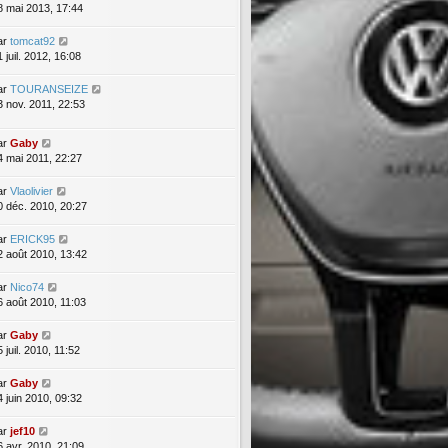
8 mai 2013, 17:44
ar
tomcat92
 juil. 2012, 16:08
ar
TOURANSEIZE
3 nov. 2011, 22:53
ar
Gaby
4 mai 2011, 22:27
ar
Vlaolivier
0 déc. 2010, 20:27
ar
ERICK95
2 août 2010, 13:42
ar
Nico74
6 août 2010, 11:03
ar
Gaby
 juil. 2010, 11:52
ar
Gaby
4 juin 2010, 09:32
ar
jef10
6 avr. 2010, 21:09