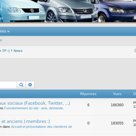
u Volkswagen Touran
res
er
e TP :)
News
Rechercher
Recherche avancée
Réponses
Vues
D
ux sociaux (Facebook, Twitter, ...)
p
6
166360
1
ans
Fonctionnement du site : avis, demande,
 et anciens ) membres :)
p
0
183055
1
» dans
Accueil et présentations des membres de