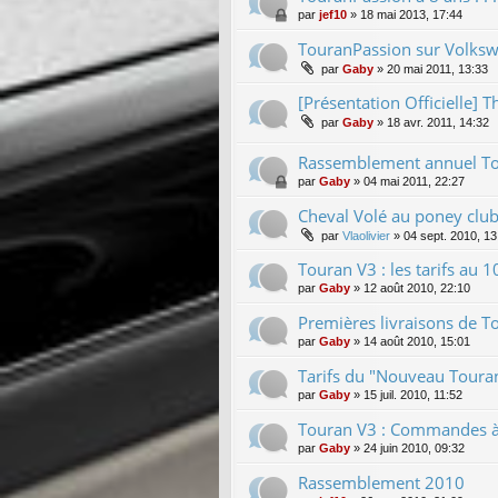
par
jef10
»
18 mai 2013, 17:44
TouranPassion sur Volksw
par
Gaby
»
20 mai 2011, 13:33
[Présentation Officielle] T
par
Gaby
»
18 avr. 2011, 14:32
Rassemblement annuel To
par
Gaby
»
04 mai 2011, 22:27
Cheval Volé au poney club
par
Vlaolivier
»
04 sept. 2010, 13
Touran V3 : les tarifs au
par
Gaby
»
12 août 2010, 22:10
Premières livraisons de To
par
Gaby
»
14 août 2010, 15:01
Tarifs du "Nouveau Touran
par
Gaby
»
15 juil. 2010, 11:52
Touran V3 : Commandes à p
par
Gaby
»
24 juin 2010, 09:32
Rassemblement 2010