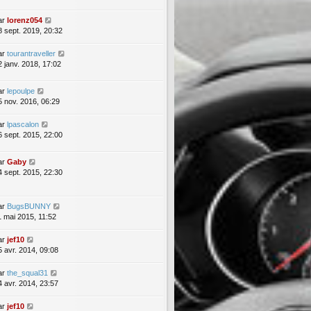
ar
lorenz054
8 sept. 2019, 20:32
ar
tourantraveller
2 janv. 2018, 17:02
ar
lepoulpe
5 nov. 2016, 06:29
ar
lpascalon
6 sept. 2015, 22:00
ar
Gaby
4 sept. 2015, 22:30
ar
BugsBUNNY
1 mai 2015, 11:52
ar
jef10
5 avr. 2014, 09:08
ar
the_squal31
4 avr. 2014, 23:57
ar
jef10