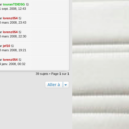
ar
touranTDIDSG
1 sept. 2008, 12:43
ar
lorenz054
0 mars 2008, 23:43
ar
lorenz054
0 mars 2008, 22:30
ar
jef10
8 mars 2008, 19:21
ar
lorenz054
4 janv. 2008, 00:32
39 sujets • Page
1
sur
1
Aller à