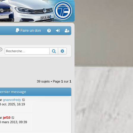
Faire un don
A
FA
on
’e
Q
ne
nr
Rechercher
Recherche avancée
xi
eg
on
ist
re
39 sujets • Page
1
sur
1
r
ernier message
ar
gnanvofredy
3 oct. 2025, 16:19
ar
jef10
0 mars 2013, 09:39