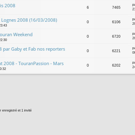
ris 2008
p
6
7465
2
t Lognes 2008 (16/03/2008)
p
0
6106
2
23:43
 Touran Weekend
p
0
6720
2
22:30
 par Gaby et Fab nos reporters
p
0
6221
0
t 2008 - TouranPassion - Mars
p
0
6202
2
00:32
 enregistré et 1 invité