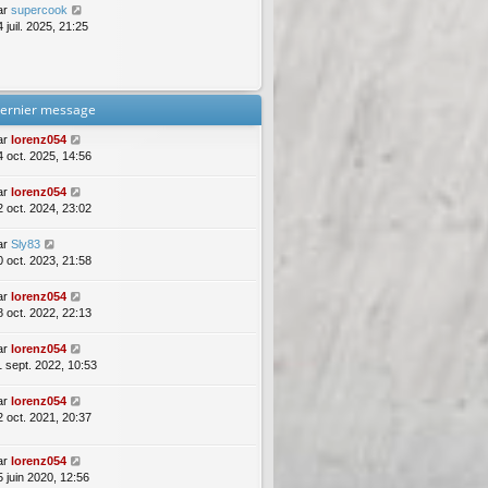
ar
supercook
 juil. 2025, 21:25
ernier message
ar
lorenz054
4 oct. 2025, 14:56
ar
lorenz054
2 oct. 2024, 23:02
ar
Sly83
0 oct. 2023, 21:58
ar
lorenz054
8 oct. 2022, 22:13
ar
lorenz054
1 sept. 2022, 10:53
ar
lorenz054
2 oct. 2021, 20:37
ar
lorenz054
5 juin 2020, 12:56