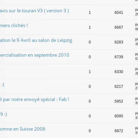
is sur le touran V3 ( version 3 )
p
1
6041
2
ers clichés !
p
1
6667
0
ion le 9 Avril au salon de Leipzig
p
0
6283
1
cialisation en septembre 2010
p
0
6739
0
p
1
6330
2
:)
p
0
6217
2
 par notre envoyé spécial : Fab !
p
0
5952
3
 :)
p
0
6095
3
tomne en Suisse 2008
p
0
6872
1