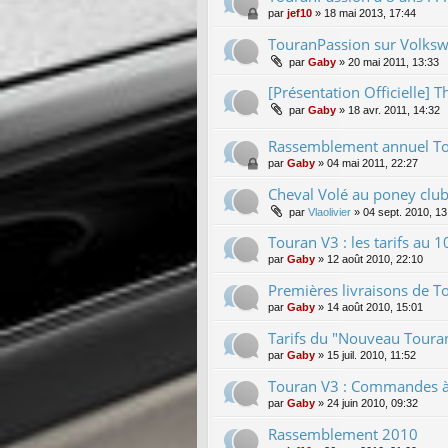
par
jef10
»
18 mai 2013, 17:44
TouranPassion sur Volksw
par
Gaby
»
20 mai 2011, 13:33
[Présentation Officielle] T
par
Gaby
»
18 avr. 2011, 14:32
Rassemblement annuel To
par
Gaby
»
04 mai 2011, 22:27
Cheval Volé au poney club
par
Vlaolivier
»
04 sept. 2010, 13
Touran V3 : les tarifs au
par
Gaby
»
12 août 2010, 22:10
Premières livraisons de To
par
Gaby
»
14 août 2010, 15:01
Tarifs du "Nouveau Touran
par
Gaby
»
15 juil. 2010, 11:52
Touran V3 : Commandes à p
par
Gaby
»
24 juin 2010, 09:32
Rassemblement 2010