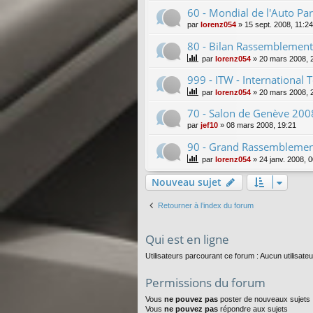
60 - Mondial de l'Auto Pa
par
lorenz054
»
15 sept. 2008, 11:24
80 - Bilan Rassemblemen
par
lorenz054
»
20 mars 2008, 
999 - ITW - International
par
lorenz054
»
20 mars 2008, 
70 - Salon de Genève 2008
par
jef10
»
08 mars 2008, 19:21
90 - Grand Rassemblemen
par
lorenz054
»
24 janv. 2008, 
Nouveau sujet
Retourner à l’index du forum
Qui est en ligne
Utilisateurs parcourant ce forum : Aucun utilisateur
Permissions du forum
Vous
ne pouvez pas
poster de nouveaux sujets
Vous
ne pouvez pas
répondre aux sujets