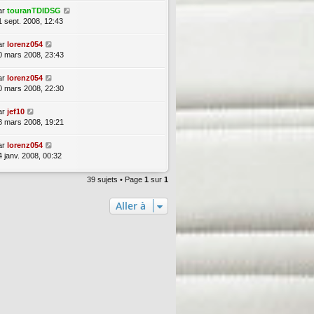
ar
touranTDIDSG
1 sept. 2008, 12:43
ar
lorenz054
0 mars 2008, 23:43
ar
lorenz054
0 mars 2008, 22:30
ar
jef10
8 mars 2008, 19:21
ar
lorenz054
4 janv. 2008, 00:32
39 sujets • Page
1
sur
1
Aller à