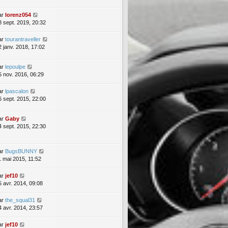
ar
lorenz054
8 sept. 2019, 20:32
ar
tourantraveller
2 janv. 2018, 17:02
ar
lepoulpe
5 nov. 2016, 06:29
ar
lpascalon
6 sept. 2015, 22:00
ar
Gaby
4 sept. 2015, 22:30
ar
BugsBUNNY
1 mai 2015, 11:52
ar
jef10
5 avr. 2014, 09:08
ar
the_squal31
4 avr. 2014, 23:57
ar
jef10