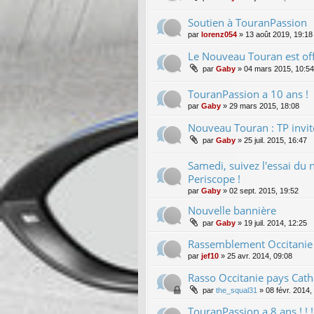
Soutien à TouranPassion
par
lorenz054
»
13 août 2019, 19:18
Le Nouveau Touran est offi
par
Gaby
»
04 mars 2015, 10:54
TouranPassion a 10 ans !
par
Gaby
»
29 mars 2015, 18:08
Nouveau Touran : TP invité
par
Gaby
»
25 juil. 2015, 16:47
Samedi, suivez l'essai du
Periscope !
par
Gaby
»
02 sept. 2015, 19:52
Nouvelle bannière
par
Gaby
»
19 juil. 2014, 12:25
Rassemblement Occitanie 
par
jef10
»
25 avr. 2014, 09:08
Rasso Occitanie pays Cat
par
the_squal31
»
08 févr. 2014,
TouranPassion a 8 ans ! ! ! ! !