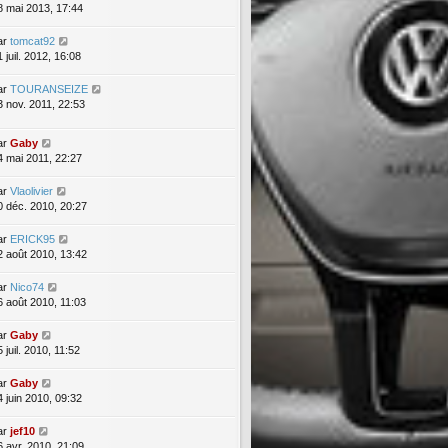
8 mai 2013, 17:44
ar
tomcat92
 juil. 2012, 16:08
ar
TOURANSEIZE
3 nov. 2011, 22:53
ar
Gaby
4 mai 2011, 22:27
ar
Vlaolivier
0 déc. 2010, 20:27
ar
ERICK95
2 août 2010, 13:42
ar
Nico74
6 août 2010, 11:03
ar
Gaby
 juil. 2010, 11:52
ar
Gaby
4 juin 2010, 09:32
ar
jef10
6 avr. 2010, 21:09