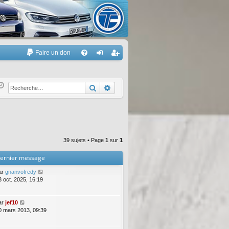
Faire un don
A
FA
on
’e
Q
ne
nr
Rechercher
Recherche avancée
xi
eg
on
ist
re
39 sujets • Page
1
sur
1
r
ernier message
ar
gnanvofredy
3 oct. 2025, 16:19
ar
jef10
0 mars 2013, 09:39