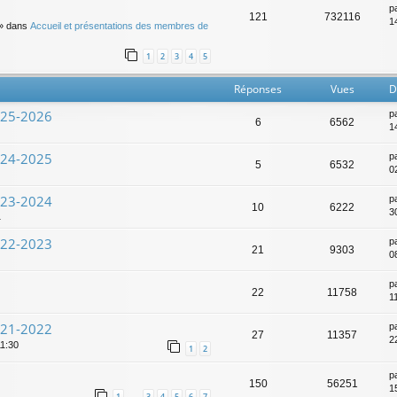
p
121
732116
14
» dans
Accueil et présentations des membres de
1
2
3
4
5
Réponses
Vues
D
025-2026
p
6
6562
1
024-2025
p
5
6532
0
023-2024
p
10
6222
3
1
022-2023
p
21
9303
0
p
22
11758
1
021-2022
p
27
11357
2
11:30
1
2
p
150
56251
1
1
3
4
5
6
7