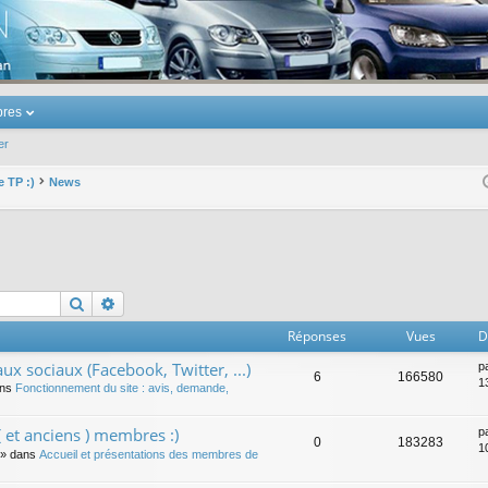
u Volkswagen Touran
res
er
e TP :)
News
Rechercher
Recherche avancée
Réponses
Vues
D
ux sociaux (Facebook, Twitter, ...)
p
6
166580
1
ans
Fonctionnement du site : avis, demande,
 et anciens ) membres :)
p
0
183283
1
» dans
Accueil et présentations des membres de