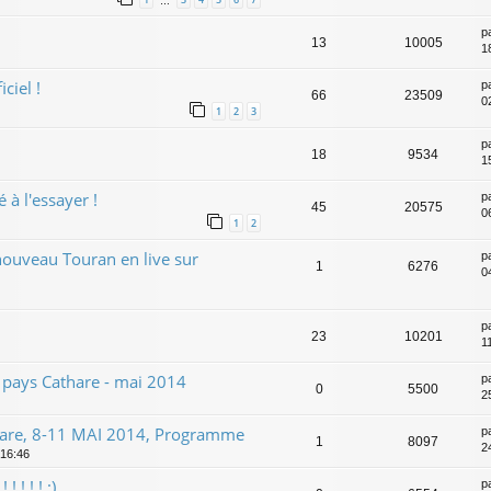
…
p
13
10005
1
ciel !
p
66
23509
0
1
2
3
p
18
9534
1
 à l'essayer !
p
45
20575
0
1
2
 nouveau Touran en live sur
p
1
6276
0
p
23
10201
1
pays Cathare - mai 2014
p
0
5500
2
hare, 8-11 MAI 2014, Programme
p
1
8097
2
 16:46
 ! ! ! :)
p