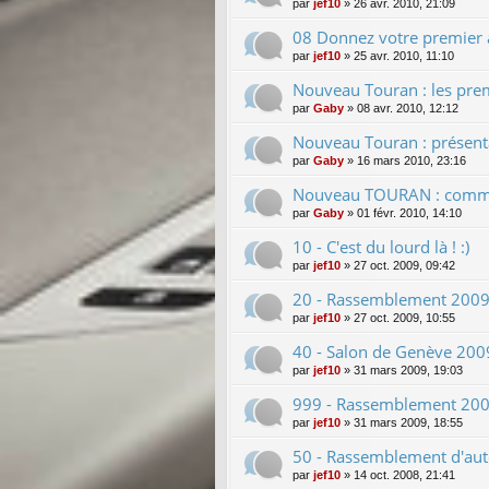
par
jef10
»
26 avr. 2010, 21:09
08 Donnez votre premier av
par
jef10
»
25 avr. 2010, 11:10
Nouveau Touran : les premi
par
Gaby
»
08 avr. 2010, 12:12
Nouveau Touran : présentat
par
Gaby
»
16 mars 2010, 23:16
Nouveau TOURAN : commer
par
Gaby
»
01 févr. 2010, 14:10
10 - C'est du lourd là ! :)
par
jef10
»
27 oct. 2009, 09:42
20 - Rassemblement 2009 
par
jef10
»
27 oct. 2009, 10:55
40 - Salon de Genève 2009
par
jef10
»
31 mars 2009, 19:03
999 - Rassemblement 2009
par
jef10
»
31 mars 2009, 18:55
50 - Rassemblement d'au
par
jef10
»
14 oct. 2008, 21:41