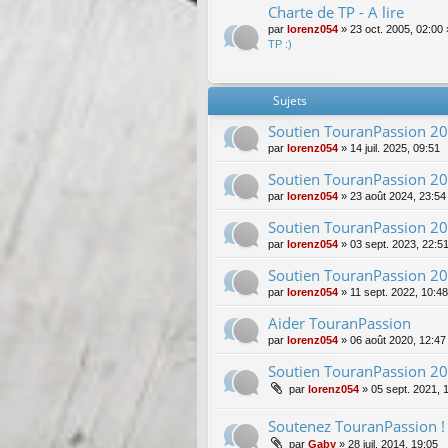
Charte de TP - A lire
par
lorenz054
»
23 oct. 2005, 02:00
TP :)
Sujets
Soutien TouranPassion 2
par
lorenz054
»
14 juil. 2025, 09:51
Soutien TouranPassion 2
par
lorenz054
»
23 août 2024, 23:54
Soutien TouranPassion 2
par
lorenz054
»
03 sept. 2023, 22:5
Soutien TouranPassion 2
par
lorenz054
»
11 sept. 2022, 10:48
Aider TouranPassion
par
lorenz054
»
06 août 2020, 12:47
Soutien TouranPassion 2
par
lorenz054
»
05 sept. 2021, 
Soutenez TouranPassion !
par
Gaby
»
28 juil. 2014, 19:05