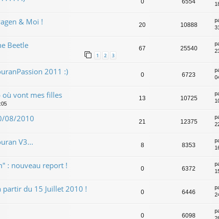
0
6554
1
agen & Moi !
p
20
10888
31
he Beetle
p
67
25540
2
1
2
3
uranPassion 2011 :)
p
0
6723
0
 où vont mes filles
p
13
10725
1
:05
 10/08/2010
p
21
12375
2
uran V3...
p
8
8353
1
" : nouveau report !
p
0
6372
15
artir du 15 Juillet 2010 !
p
0
6446
2
p
0
6098
2