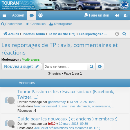
TouranPassion
Accueil
Faire un don
Le forum des propriétaires ou futurs acquéreurs du Volkswagen Touran
cc
Rechercher
or
Connexion
e
S’enregistrer
on
’e
ès
u
m
ne
nr
R
Accueil
Index du forum
La vie du site TP :)
Les reportages de TP : avis, commentaires et réactions
e
ra
m
br
xi
eg
Les reportages de TP : avis, commentaires et
c
pi
s
es
on
ist
réactions
h
de
re
e
Modérateur :
Modérateurs
Rechercher
Recherche av
Nouveau sujet
r
r
c
34 sujets • Page
1
sur
1
h
Annonces
e
TouranPassion et les réseaux sociaux (Facebook,
r
Twitter, ...)
Dernier message par
gnanvofredy
«
13 oct. 2025, 16:19
Posté dans
Fonctionnement du site : avis, demande, observations, ...
Réponses :
6
Guide pour les nouveaux ( et anciens ) membres :)
Dernier message par
jef10
«
10 mars 2013, 09:39
Posté dans
Accueil et présentations des membres de TP :)