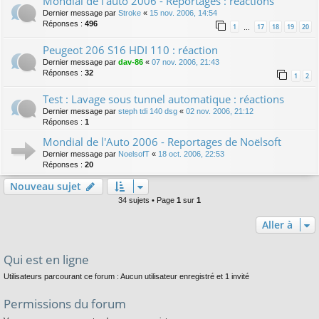
Mondial de l'auto 2006 - Reportages : réactions
Dernier message par
Stroke
«
15 nov. 2006, 14:54
Réponses :
496
1
17
18
19
20
…
Peugeot 206 S16 HDI 110 : réaction
Dernier message par
dav-86
«
07 nov. 2006, 21:43
Réponses :
32
1
2
Test : Lavage sous tunnel automatique : réactions
Dernier message par
steph tdi 140 dsg
«
02 nov. 2006, 21:12
Réponses :
1
Mondial de l'Auto 2006 - Reportages de Noëlsoft
Dernier message par
NoelsofT
«
18 oct. 2006, 22:53
Réponses :
20
Nouveau sujet
34 sujets • Page
1
sur
1
Aller à
Qui est en ligne
Utilisateurs parcourant ce forum : Aucun utilisateur enregistré et 1 invité
Permissions du forum