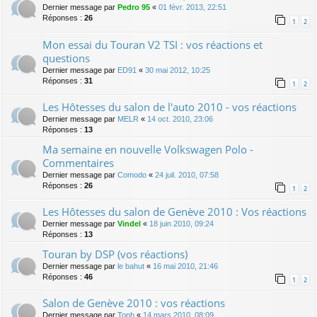
Dernier message par
Pedro 95
«
01 févr. 2013, 22:51
Réponses :
26
1
2
Mon essai du Touran V2 TSI : vos réactions et
questions
Dernier message par
ED91
«
30 mai 2012, 10:25
Réponses :
31
1
2
Les Hôtesses du salon de l'auto 2010 - vos réactions
Dernier message par
MELR
«
14 oct. 2010, 23:06
Réponses :
13
Ma semaine en nouvelle Volkswagen Polo -
Commentaires
Dernier message par
Comodo
«
24 juil. 2010, 07:58
Réponses :
26
1
2
Les Hôtesses du salon de Genève 2010 : Vos réactions
Dernier message par
Vindel
«
18 juin 2010, 09:24
Réponses :
13
Touran by DSP (vos réactions)
Dernier message par
le bahut
«
16 mai 2010, 21:46
Réponses :
46
1
2
Salon de Genève 2010 : vos réactions
Dernier message par
Toph
«
14 mars 2010, 08:09