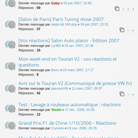
Dernier message par
Gaby
«
05 juin 2007, 10:40
Réponses :
59
1
2
3
[Salon de Paris] Paris Tuning show 2007
Dernier message par
steph tdi 140 dsg
«
04 juin 2007, 22:31
Réponses :
37
1
2
[Vos réactions] Salon Auto plaisir - Edition 2007
Dernier message par
cyril92
«
01 avr. 2007, 22:38
Réponses :
15
Mon week-end en Touran V2 : vos réactions et
questions
Dernier message par
liosor
«
19 mars 2007, 17:17
Réponses :
8
Avis sur le Touran V2 (Communiqué de presse VW Fr)
Dernier message par
passionVW
«
11 mars 2007, 09:37
Réponses :
42
1
2
Test : Lavage à rouleaux automatique : réactions
Dernier message par
Vindel
«
17 déc. 2006, 01:55
Réponses :
12
Grand Prix F1 de Chine 1/10/2006 - Réactions
Dernier message par
Comodo
«
24 nov. 2006, 20:35