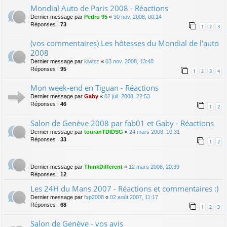
Mondial Auto de Paris 2008 - Réactions
Dernier message par
Pedro 95
«
30 nov. 2008, 00:14
Réponses :
73
1
2
3
(vos commentaires) Les hôtesses du Mondial de l'auto
2008
Dernier message par
kiwizz
«
03 nov. 2008, 13:40
Réponses :
95
1
2
3
4
Mon week-end en Tiguan - Réactions
Dernier message par
Gaby
«
02 juil. 2008, 22:53
Réponses :
46
1
2
Salon de Genève 2008 par fab01 et Gaby - Réactions
Dernier message par
touranTDIDSG
«
24 mars 2008, 10:31
Réponses :
33
1
2
Dernier message par
ThinkDifferent
«
12 mars 2008, 20:39
Réponses :
12
Les 24H du Mans 2007 - Réactions et commentaires :)
Dernier message par
fxp2008
«
02 août 2007, 11:17
Réponses :
68
1
2
3
Salon de Genève - vos avis