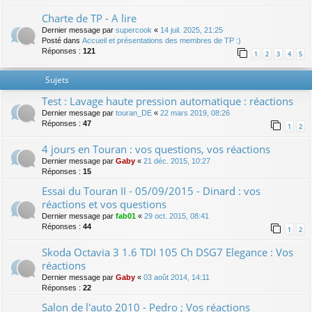
Charte de TP - A lire
Dernier message par
supercook
«
14 juil. 2025, 21:25
Posté dans
Accueil et présentations des membres de TP :)
Réponses :
121
1
2
3
4
5
Sujets
Test : Lavage haute pression automatique : réactions
Dernier message par
touran_DE
«
22 mars 2019, 08:26
Réponses :
47
1
2
4 jours en Touran : vos questions, vos réactions
Dernier message par
Gaby
«
21 déc. 2015, 10:27
Réponses :
15
Essai du Touran II - 05/09/2015 - Dinard : vos
réactions et vos questions
Dernier message par
fab01
«
29 oct. 2015, 08:41
Réponses :
44
1
2
Skoda Octavia 3 1.6 TDI 105 Ch DSG7 Elegance : Vos
réactions
Dernier message par
Gaby
«
03 août 2014, 14:11
Réponses :
22
Salon de l'auto 2010 - Pedro ; Vos réactions