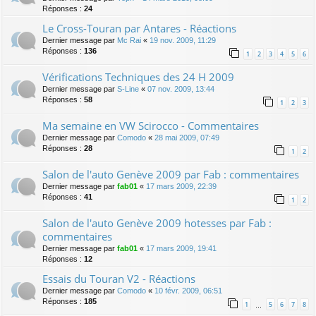
Réponses :
24
Le Cross-Touran par Antares - Réactions
Dernier message par
Mc Rai
«
19 nov. 2009, 11:29
Réponses :
136
1
2
3
4
5
6
Vérifications Techniques des 24 H 2009
Dernier message par
S-Line
«
07 nov. 2009, 13:44
Réponses :
58
1
2
3
Ma semaine en VW Scirocco - Commentaires
Dernier message par
Comodo
«
28 mai 2009, 07:49
Réponses :
28
1
2
Salon de l'auto Genève 2009 par Fab : commentaires
Dernier message par
fab01
«
17 mars 2009, 22:39
Réponses :
41
1
2
Salon de l'auto Genève 2009 hotesses par Fab :
commentaires
Dernier message par
fab01
«
17 mars 2009, 19:41
Réponses :
12
Essais du Touran V2 - Réactions
Dernier message par
Comodo
«
10 févr. 2009, 06:51
Réponses :
185
1
5
6
7
8
…