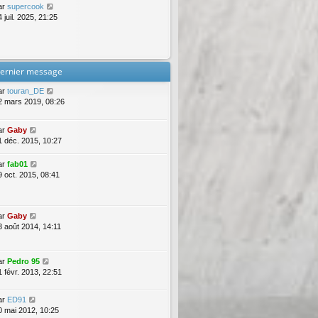
ar
supercook
 juil. 2025, 21:25
ernier message
ar
touran_DE
2 mars 2019, 08:26
ar
Gaby
1 déc. 2015, 10:27
ar
fab01
9 oct. 2015, 08:41
ar
Gaby
3 août 2014, 14:11
ar
Pedro 95
1 févr. 2013, 22:51
ar
ED91
0 mai 2012, 10:25