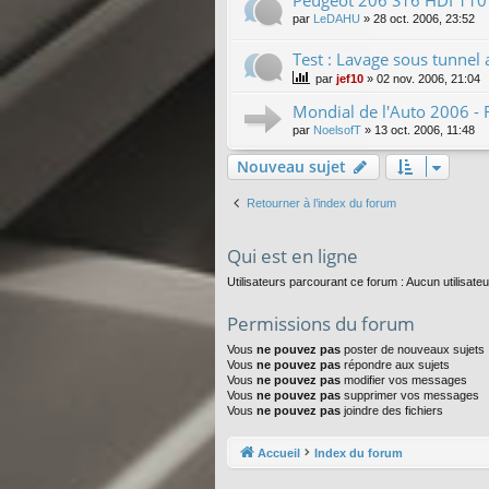
Peugeot 206 S16 HDI 110 
par
LeDAHU
»
28 oct. 2006, 23:52
Test : Lavage sous tunnel 
par
jef10
»
02 nov. 2006, 21:04
Mondial de l'Auto 2006 - 
par
NoelsofT
»
13 oct. 2006, 11:48
Nouveau sujet
Retourner à l’index du forum
Qui est en ligne
Utilisateurs parcourant ce forum : Aucun utilisateur
Permissions du forum
Vous
ne pouvez pas
poster de nouveaux sujets
Vous
ne pouvez pas
répondre aux sujets
Vous
ne pouvez pas
modifier vos messages
Vous
ne pouvez pas
supprimer vos messages
Vous
ne pouvez pas
joindre des fichiers
Accueil
Index du forum