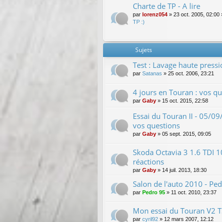
Charte de TP - A lire
par
lorenz054
»
23 oct. 2005, 02:00
TP :)
Sujets
Test : Lavage haute press
par
Satanas
»
25 oct. 2006, 23:21
4 jours en Touran : vos qu
par
Gaby
»
15 oct. 2015, 22:58
Essai du Touran II - 05/09
vos questions
par
Gaby
»
05 sept. 2015, 09:05
Skoda Octavia 3 1.6 TDI 
réactions
par
Gaby
»
14 juil. 2013, 18:30
Salon de l'auto 2010 - Ped
par
Pedro 95
»
11 oct. 2010, 23:37
Mon essai du Touran V2 TS
par
cyril92
»
12 mars 2007, 12:12