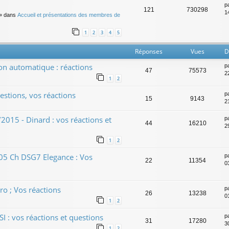
p
121
730298
14
» dans
Accueil et présentations des membres de
1
2
3
4
5
Réponses
Vues
D
ion automatique : réactions
p
47
75573
2
1
2
estions, vos réactions
p
15
9143
2
/2015 - Dinard : vos réactions et
p
44
16210
2
1
2
105 Ch DSG7 Elegance : Vos
p
22
11354
0
ro ; Vos réactions
p
26
13238
0
1
2
I : vos réactions et questions
p
31
17280
3
1
2