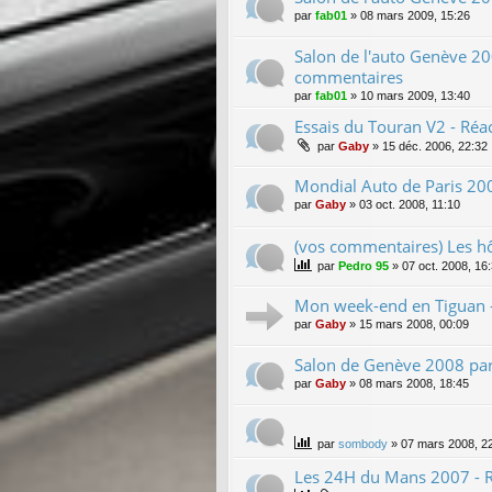
par
fab01
»
08 mars 2009, 15:26
Salon de l'auto Genève 20
commentaires
par
fab01
»
10 mars 2009, 13:40
Essais du Touran V2 - Réa
par
Gaby
»
15 déc. 2006, 22:32
Mondial Auto de Paris 200
par
Gaby
»
03 oct. 2008, 11:10
(vos commentaires) Les h
par
Pedro 95
»
07 oct. 2008, 16
Mon week-end en Tiguan -
par
Gaby
»
15 mars 2008, 00:09
Salon de Genève 2008 par
par
Gaby
»
08 mars 2008, 18:45
par
sombody
»
07 mars 2008, 2
Les 24H du Mans 2007 - R