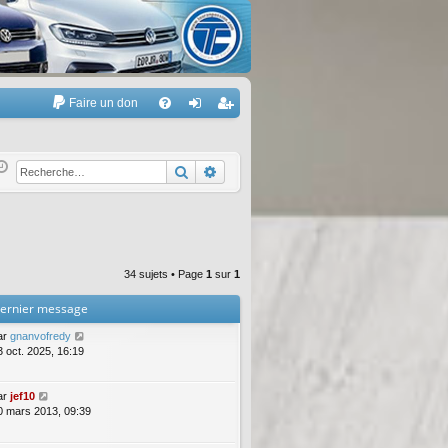
Faire un don
A
FA
on
’e
Q
ne
nr
Rechercher
Recherche avancée
xi
eg
on
ist
re
34 sujets • Page
1
sur
1
r
ernier message
ar
gnanvofredy
3 oct. 2025, 16:19
ar
jef10
0 mars 2013, 09:39