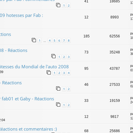
41
18685
1
1
2
09 hotesses par Fab :
p
12
8993
1
ctions
p
185
62556
1
1
4
5
6
7
8
…
8 - Réactions
p
73
35248
3
1
2
3
ôtesses du Mondial de l'auto 2008
p
95
43787
0
:39
1
2
3
4
 Réactions
p
46
27533
02
1
2
 fab01 et Gaby - Réactions
p
33
19159
2
1
2
p
12
9817
1
2:04
éactions et commentaires :)
p
68
25686
0