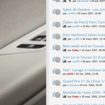
par
eljuclemar
»
04 juin 2007
Salon de Genève - vos avi
par
cyril92
»
02 mars 2007, 16:06
[Salon de Paris] Paris Tu
par
cyril92
»
22 févr. 2007, 14:01
[Vos réactions] Salon Auto
par
cyril92
»
30 mars 2007, 21:4
Mon week-end en Touran V
par
Gaby
»
10 mars 2007, 09:36
Avis sur le Touran V2 (C
par
cyril92
»
06 janv. 2007, 14:0
Test : Lavage à rouleaux a
par
jef10
»
02 nov. 2006, 14:48
Grand Prix F1 de Chine 1
par
Comodo
»
24 nov. 2006, 20:35
Mondial de l'auto 2006 - R
par
Gaby
»
28 sept. 2006, 13:44