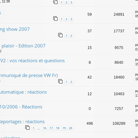
, 11:38
1
2
3
s
p
59
24891
0
1
2
3
ning show 2007
p
37
17737
0
1
2
 plaisir - Edition 2007
p
15
9575
0
0
2 : vos réactions et questions
p
8
8640
1
ommuniqué de presse VW Fr)
p
42
18460
1
6
1
2
utomatique : réactions
p
12
10463
1
/10/2006 - Réactions
p
0
7257
2
eportages : réactions
p
496
108289
1
1
16
17
18
19
20
…
p