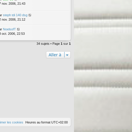
7 nov. 2006, 21:43
ar
steph tdi 140 dsg
2 nov. 2006, 21:12
ar
NoelsofT
8 oct. 2006, 22:53
34 sujets • Page
1
sur
1
Aller à
imer les cookies
Heures au format
UTC+02:00