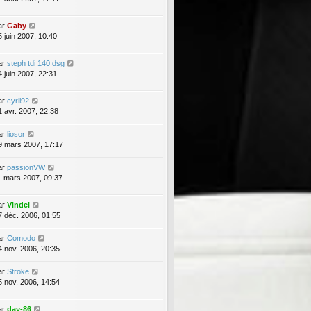
ar
Gaby
5 juin 2007, 10:40
ar
steph tdi 140 dsg
4 juin 2007, 22:31
ar
cyril92
1 avr. 2007, 22:38
ar
liosor
9 mars 2007, 17:17
ar
passionVW
1 mars 2007, 09:37
ar
Vindel
7 déc. 2006, 01:55
ar
Comodo
4 nov. 2006, 20:35
ar
Stroke
5 nov. 2006, 14:54
ar
dav-86