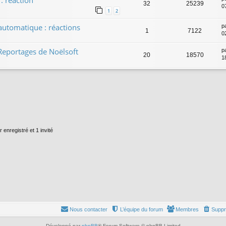
: réaction
32
25239
0
1
2
automatique : réactions
p
1
7122
0
Reportages de Noëlsoft
p
20
18570
1
 enregistré et 1 invité
Nous contacter
L’équipe du forum
Membres
Suppr
Développé par
phpBB
® Forum Software © phpBB Limited