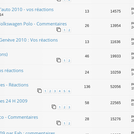
'auto 2010 - vos réactions
p
13
14575
1
:14
Volkswagen Polo - Commentaires
p
26
13954
24
1
2
Genève 2010 : Vos réactions
p
13
11636
1
ons)
p
46
19933
1
1
2
s réactions
p
24
10259
1
es - Réactions
p
136
52056
1
1
2
3
4
5
6
des 24 H 2009
p
58
22565
0
1
2
3
co - Commentaires
p
28
15276
2
1
2
009 par Fab : commentaires
p