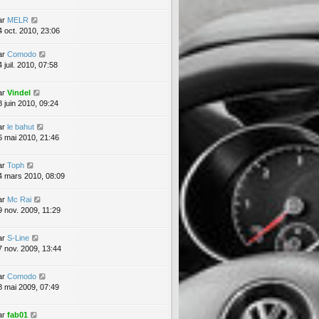
ar
MELR
4 oct. 2010, 23:06
ar
Comodo
 juil. 2010, 07:58
ar
Vindel
8 juin 2010, 09:24
ar
le bahut
6 mai 2010, 21:46
ar
Toph
4 mars 2010, 08:09
ar
Mc Rai
9 nov. 2009, 11:29
ar
S-Line
7 nov. 2009, 13:44
ar
Comodo
8 mai 2009, 07:49
ar
fab01