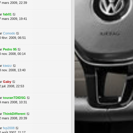
7 mars 2009, 22:39
ar
fab01
7 mars 2009, 19:41
ar
Comodo
0 févr. 2009, 06:51
ar
Pedro 95
0 nov. 2008, 00:14
ar
kiwizz
3 nov. 2008, 13:40
ar
Gaby
 juil. 2008, 22:53
ar
touranTDIDSG
4 mars 2008, 10:31
ar
ThinkDifferent
2 mars 2008, 20:39
ar
fxp2008
2 août 2007, 11:17