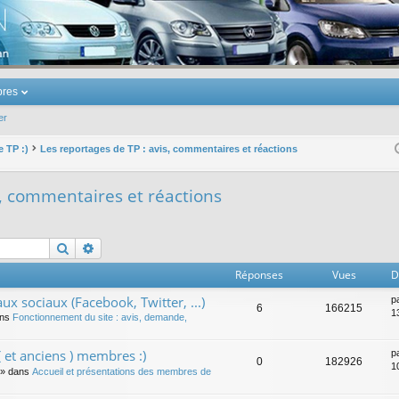
u Volkswagen Touran
res
er
e TP :)
Les reportages de TP : avis, commentaires et réactions
s, commentaires et réactions
Rechercher
Recherche avancée
Réponses
Vues
D
ux sociaux (Facebook, Twitter, ...)
p
6
166215
1
ans
Fonctionnement du site : avis, demande,
 et anciens ) membres :)
p
0
182926
1
» dans
Accueil et présentations des membres de