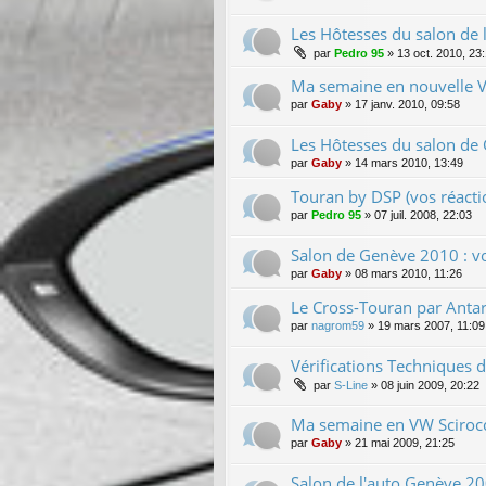
Les Hôtesses du salon de l
par
Pedro 95
»
13 oct. 2010, 23
Ma semaine en nouvelle 
par
Gaby
»
17 janv. 2010, 09:58
Les Hôtesses du salon de 
par
Gaby
»
14 mars 2010, 13:49
Touran by DSP (vos réacti
par
Pedro 95
»
07 juil. 2008, 22:03
Salon de Genève 2010 : vo
par
Gaby
»
08 mars 2010, 11:26
Le Cross-Touran par Antar
par
nagrom59
»
19 mars 2007, 11:09
Vérifications Techniques 
par
S-Line
»
08 juin 2009, 20:22
Ma semaine en VW Sciroc
par
Gaby
»
21 mai 2009, 21:25
Salon de l'auto Genève 2