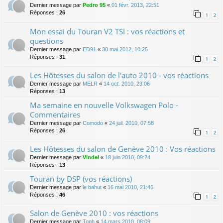
Dernier message par
Pedro 95
«
01 févr. 2013, 22:51
Réponses :
26
1
2
Mon essai du Touran V2 TSI : vos réactions et
questions
Dernier message par
ED91
«
30 mai 2012, 10:25
Réponses :
31
1
2
Les Hôtesses du salon de l'auto 2010 - vos réactions
Dernier message par
MELR
«
14 oct. 2010, 23:06
Réponses :
13
Ma semaine en nouvelle Volkswagen Polo -
Commentaires
Dernier message par
Comodo
«
24 juil. 2010, 07:58
Réponses :
26
1
2
Les Hôtesses du salon de Genève 2010 : Vos réactions
Dernier message par
Vindel
«
18 juin 2010, 09:24
Réponses :
13
Touran by DSP (vos réactions)
Dernier message par
le bahut
«
16 mai 2010, 21:46
Réponses :
46
1
2
Salon de Genève 2010 : vos réactions
Dernier message par
Toph
«
14 mars 2010, 08:09