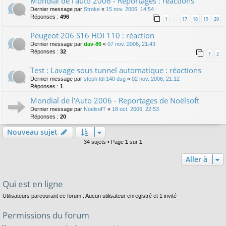
Mondial de l'auto 2006 - Reportages : réactions
Dernier message par
Stroke
«
15 nov. 2006, 14:54
Réponses :
496
1
17
18
19
20
…
Peugeot 206 S16 HDI 110 : réaction
Dernier message par
dav-86
«
07 nov. 2006, 21:43
Réponses :
32
1
2
Test : Lavage sous tunnel automatique : réactions
Dernier message par
steph tdi 140 dsg
«
02 nov. 2006, 21:12
Réponses :
1
Mondial de l'Auto 2006 - Reportages de Noëlsoft
Dernier message par
NoelsofT
«
18 oct. 2006, 22:53
Réponses :
20
Nouveau sujet
34 sujets • Page
1
sur
1
Aller à
Qui est en ligne
Utilisateurs parcourant ce forum : Aucun utilisateur enregistré et 1 invité
Permissions du forum