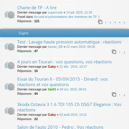
Charte de TP - A lire
Dernier message par
supercook
«
14 juil. 2025, 21:25
Posté dans
Accueil et présentations des membres de TP :)
Réponses :
121
1
2
3
4
5
Sujets
Test : Lavage haute pression automatique : réactions
Dernier message par
touran_DE
«
22 mars 2019, 08:26
Réponses :
47
1
2
4 jours en Touran : vos questions, vos réactions
Dernier message par
Gaby
«
21 déc. 2015, 10:27
Réponses :
15
Essai du Touran II - 05/09/2015 - Dinard : vos
réactions et vos questions
Dernier message par
fab01
«
29 oct. 2015, 08:41
Réponses :
44
1
2
Skoda Octavia 3 1.6 TDI 105 Ch DSG7 Elegance : Vos
réactions
Dernier message par
Gaby
«
03 août 2014, 14:11
Réponses :
22
Salon de l'auto 2010 - Pedro ; Vos réactions