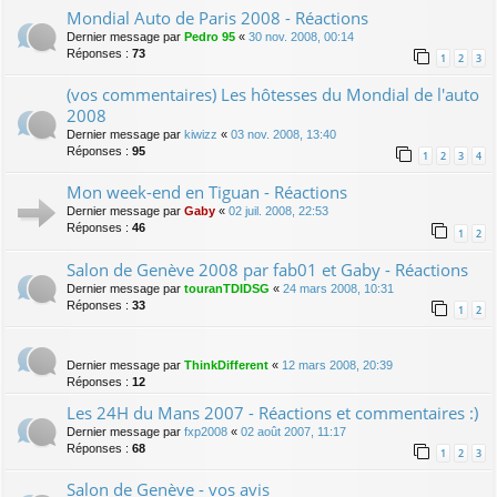
Mondial Auto de Paris 2008 - Réactions
Dernier message par
Pedro 95
«
30 nov. 2008, 00:14
Réponses :
73
1
2
3
(vos commentaires) Les hôtesses du Mondial de l'auto
2008
Dernier message par
kiwizz
«
03 nov. 2008, 13:40
Réponses :
95
1
2
3
4
Mon week-end en Tiguan - Réactions
Dernier message par
Gaby
«
02 juil. 2008, 22:53
Réponses :
46
1
2
Salon de Genève 2008 par fab01 et Gaby - Réactions
Dernier message par
touranTDIDSG
«
24 mars 2008, 10:31
Réponses :
33
1
2
Dernier message par
ThinkDifferent
«
12 mars 2008, 20:39
Réponses :
12
Les 24H du Mans 2007 - Réactions et commentaires :)
Dernier message par
fxp2008
«
02 août 2007, 11:17
Réponses :
68
1
2
3
Salon de Genève - vos avis