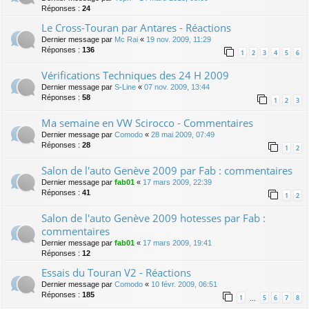
Réponses :
24
Le Cross-Touran par Antares - Réactions
Dernier message par
Mc Rai
«
19 nov. 2009, 11:29
Réponses :
136
1
2
3
4
5
6
Vérifications Techniques des 24 H 2009
Dernier message par
S-Line
«
07 nov. 2009, 13:44
Réponses :
58
1
2
3
Ma semaine en VW Scirocco - Commentaires
Dernier message par
Comodo
«
28 mai 2009, 07:49
Réponses :
28
1
2
Salon de l'auto Genève 2009 par Fab : commentaires
Dernier message par
fab01
«
17 mars 2009, 22:39
Réponses :
41
1
2
Salon de l'auto Genève 2009 hotesses par Fab :
commentaires
Dernier message par
fab01
«
17 mars 2009, 19:41
Réponses :
12
Essais du Touran V2 - Réactions
Dernier message par
Comodo
«
10 févr. 2009, 06:51
Réponses :
185
1
5
6
7
8
…