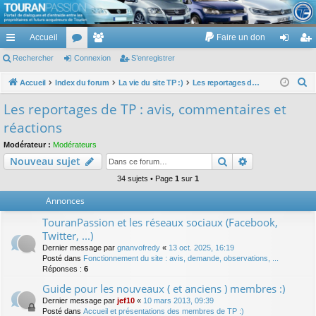
TouranPassion
Accueil
Faire un don
Le forum des propriétaires ou futurs acquéreurs du Volkswagen Touran
cc
Rechercher
or
Connexion
e
S’enregistrer
on
’e
ès
u
m
ne
nr
R
Accueil
Index du forum
La vie du site TP :)
Les reportages de TP : avis, commentaires et réactions
e
ra
m
br
xi
eg
Les reportages de TP : avis, commentaires et
c
pi
s
es
on
ist
réactions
h
de
re
e
Modérateur :
Modérateurs
Rechercher
Recherche av
Nouveau sujet
r
r
c
34 sujets • Page
1
sur
1
h
Annonces
e
TouranPassion et les réseaux sociaux (Facebook,
r
Twitter, ...)
Dernier message par
gnanvofredy
«
13 oct. 2025, 16:19
Posté dans
Fonctionnement du site : avis, demande, observations, ...
Réponses :
6
Guide pour les nouveaux ( et anciens ) membres :)
Dernier message par
jef10
«
10 mars 2013, 09:39
Posté dans
Accueil et présentations des membres de TP :)