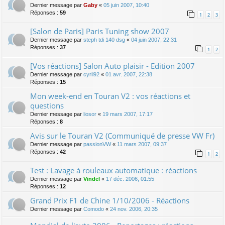
Dernier message par
Gaby
«
05 juin 2007, 10:40
Réponses :
59
1
2
3
[Salon de Paris] Paris Tuning show 2007
Dernier message par
steph tdi 140 dsg
«
04 juin 2007, 22:31
Réponses :
37
1
2
[Vos réactions] Salon Auto plaisir - Edition 2007
Dernier message par
cyril92
«
01 avr. 2007, 22:38
Réponses :
15
Mon week-end en Touran V2 : vos réactions et
questions
Dernier message par
liosor
«
19 mars 2007, 17:17
Réponses :
8
Avis sur le Touran V2 (Communiqué de presse VW Fr)
Dernier message par
passionVW
«
11 mars 2007, 09:37
Réponses :
42
1
2
Test : Lavage à rouleaux automatique : réactions
Dernier message par
Vindel
«
17 déc. 2006, 01:55
Réponses :
12
Grand Prix F1 de Chine 1/10/2006 - Réactions
Dernier message par
Comodo
«
24 nov. 2006, 20:35