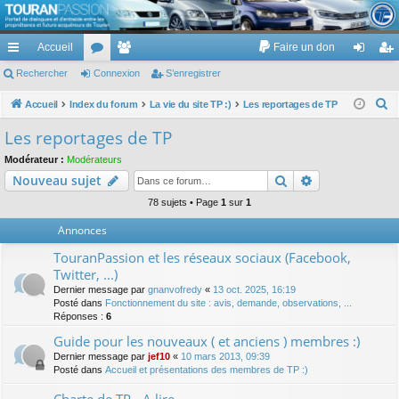
TouranPassion
Accueil
Faire un don
Le forum des propriétaires ou futurs acquéreurs du Volkswagen Touran
cc
Rechercher
or
Connexion
e
S’enregistrer
on
’e
ès
u
m
ne
nr
R
Accueil
Index du forum
La vie du site TP :)
Les reportages de TP
e
ra
m
br
xi
eg
Les reportages de TP
c
pi
s
es
on
ist
Modérateur :
Modérateurs
h
Rechercher
Recherche av
Nouveau sujet
de
re
e
r
78 sujets • Page
1
sur
1
r
c
Annonces
h
TouranPassion et les réseaux sociaux (Facebook,
e
Twitter, ...)
r
Dernier message par
gnanvofredy
«
13 oct. 2025, 16:19
Posté dans
Fonctionnement du site : avis, demande, observations, ...
Réponses :
6
Guide pour les nouveaux ( et anciens ) membres :)
Dernier message par
jef10
«
10 mars 2013, 09:39
Posté dans
Accueil et présentations des membres de TP :)