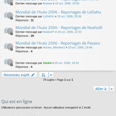
Dernier message par
flowww
«
19 oct. 2006, 20:50
Mondial de l'Auto 2006 - Reportages de LeDahu
Dernier message par
LeDAHU
«
19 oct. 2006, 20:06
Réponses :
11
Mondial de l'Auto 2006 - Reportages de Noelsoft
Dernier message par
NoelsofT
«
18 oct. 2006, 22:53
Réponses :
20
Mondial de l'Auto 2006 - Reportages de Pasaxo
Dernier message par
Ancien_Membre1
«
10 oct. 2006, 19:46
Réponses :
4
Dernier message par
Vindel
«
05 oct. 2006, 18:34
Réponses :
4
Nouveau sujet
78 sujets • Page
1
sur
1
Aller à
Qui est en ligne
Utilisateurs parcourant ce forum : Aucun utilisateur enregistré et 1 invité