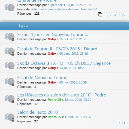
Charte de TP - A lire
Dernier message par
supercook
«
14 juil. 2025, 21:25
Posté dans
Accueil et présentations des membres de TP :)
Réponses :
121
1
2
3
4
5
Sujets
Essai : 4 jours en Nouveau Touran...
Dernier message par
Gaby
«
15 oct. 2015, 22:56
Essai du Touran II - 05/09/2015 - Dinard
Dernier message par
Gaby
«
06 sept. 2015, 23:36
Skoda Octavia 3 1.6 TDI 105 Ch DSG7 Elegance
Dernier message par
Gaby
«
14 juil. 2013, 18:29
Essai du Nouveau Touran
Dernier message par
Gaby
«
05 nov. 2010, 16:59
Réponses :
1
Les Hôtesses du salon de l'auto 2010 - Pedro
Dernier message par
Pedro 95
«
13 oct. 2010, 23:10
Réponses :
17
Salon de l'auto 2010
Dernier message par
Pedro 95
«
11 oct. 2010, 23:26
Réponses :
27
1
2