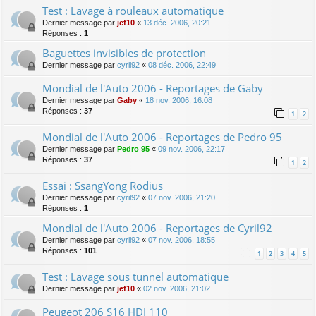
Test : Lavage à rouleaux automatique
Dernier message par
jef10
«
13 déc. 2006, 20:21
Réponses :
1
Baguettes invisibles de protection
Dernier message par
cyril92
«
08 déc. 2006, 22:49
Mondial de l'Auto 2006 - Reportages de Gaby
Dernier message par
Gaby
«
18 nov. 2006, 16:08
Réponses :
37
1
2
Mondial de l'Auto 2006 - Reportages de Pedro 95
Dernier message par
Pedro 95
«
09 nov. 2006, 22:17
Réponses :
37
1
2
Essai : SsangYong Rodius
Dernier message par
cyril92
«
07 nov. 2006, 21:20
Réponses :
1
Mondial de l'Auto 2006 - Reportages de Cyril92
Dernier message par
cyril92
«
07 nov. 2006, 18:55
Réponses :
101
1
2
3
4
5
Test : Lavage sous tunnel automatique
Dernier message par
jef10
«
02 nov. 2006, 21:02
Peugeot 206 S16 HDI 110