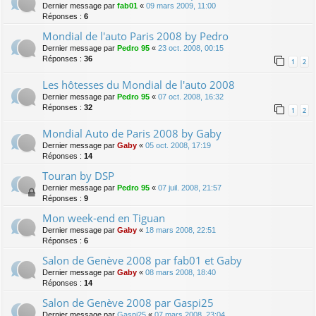
Dernier message par
fab01
«
09 mars 2009, 11:00
Réponses :
6
Mondial de l'auto Paris 2008 by Pedro
Dernier message par
Pedro 95
«
23 oct. 2008, 00:15
Réponses :
36
1
2
Les hôtesses du Mondial de l'auto 2008
Dernier message par
Pedro 95
«
07 oct. 2008, 16:32
Réponses :
32
1
2
Mondial Auto de Paris 2008 by Gaby
Dernier message par
Gaby
«
05 oct. 2008, 17:19
Réponses :
14
Touran by DSP
Dernier message par
Pedro 95
«
07 juil. 2008, 21:57
Réponses :
9
Mon week-end en Tiguan
Dernier message par
Gaby
«
18 mars 2008, 22:51
Réponses :
6
Salon de Genève 2008 par fab01 et Gaby
Dernier message par
Gaby
«
08 mars 2008, 18:40
Réponses :
14
Salon de Genève 2008 par Gaspi25
Dernier message par
Gaspi25
«
07 mars 2008, 23:04