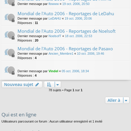
Dernier message par
flowww
«
19 oct. 2006, 20:50
Mondial de l'Auto 2006 - Reportages de LeDahu
Dernier message par
LeDAHU
«
19 oct. 2006, 20:06
Réponses :
11
Mondial de l'Auto 2006 - Reportages de Noelsoft
Dernier message par
NoelsofT
«
18 oct. 2006, 22:53
Réponses :
20
Mondial de l'Auto 2006 - Reportages de Pasaxo
Dernier message par
Ancien_Membre1
«
10 oct. 2006, 19:46
Réponses :
4
Dernier message par
Vindel
«
05 oct. 2006, 18:34
Réponses :
4
Nouveau sujet
78 sujets • Page
1
sur
1
Aller à
Qui est en ligne
Utilisateurs parcourant ce forum : Aucun utilisateur enregistré et 1 invité