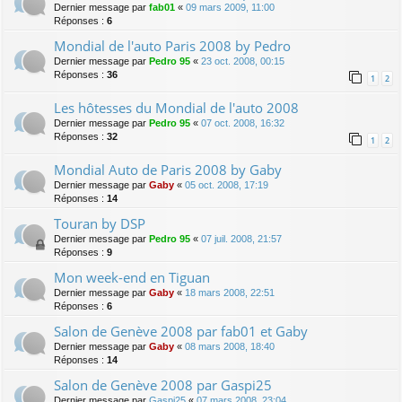
Dernier message par
fab01
«
09 mars 2009, 11:00
Réponses :
6
Mondial de l'auto Paris 2008 by Pedro
Dernier message par
Pedro 95
«
23 oct. 2008, 00:15
Réponses :
36
1
2
Les hôtesses du Mondial de l'auto 2008
Dernier message par
Pedro 95
«
07 oct. 2008, 16:32
Réponses :
32
1
2
Mondial Auto de Paris 2008 by Gaby
Dernier message par
Gaby
«
05 oct. 2008, 17:19
Réponses :
14
Touran by DSP
Dernier message par
Pedro 95
«
07 juil. 2008, 21:57
Réponses :
9
Mon week-end en Tiguan
Dernier message par
Gaby
«
18 mars 2008, 22:51
Réponses :
6
Salon de Genève 2008 par fab01 et Gaby
Dernier message par
Gaby
«
08 mars 2008, 18:40
Réponses :
14
Salon de Genève 2008 par Gaspi25
Dernier message par
Gaspi25
«
07 mars 2008, 23:04