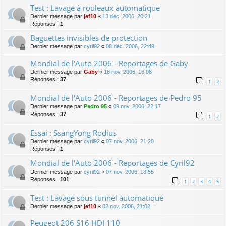
Test : Lavage à rouleaux automatique
Dernier message par
jef10
«
13 déc. 2006, 20:21
Réponses :
1
Baguettes invisibles de protection
Dernier message par
cyril92
«
08 déc. 2006, 22:49
Mondial de l'Auto 2006 - Reportages de Gaby
Dernier message par
Gaby
«
18 nov. 2006, 16:08
Réponses :
37
1
2
Mondial de l'Auto 2006 - Reportages de Pedro 95
Dernier message par
Pedro 95
«
09 nov. 2006, 22:17
Réponses :
37
1
2
Essai : SsangYong Rodius
Dernier message par
cyril92
«
07 nov. 2006, 21:20
Réponses :
1
Mondial de l'Auto 2006 - Reportages de Cyril92
Dernier message par
cyril92
«
07 nov. 2006, 18:55
Réponses :
101
1
2
3
4
5
Test : Lavage sous tunnel automatique
Dernier message par
jef10
«
02 nov. 2006, 21:02
Peugeot 206 S16 HDI 110