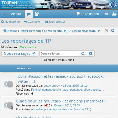
TouranPassion
Accueil
Faire un don
Le forum des propriétaires ou futurs acquéreurs du Volkswagen Touran
cc
Rechercher
or
Connexion
e
S’enregistrer
on
’e
ès
u
m
ne
nr
R
Accueil
Index du forum
La vie du site TP :)
Les reportages de TP
e
ra
m
br
xi
eg
Les reportages de TP
c
pi
s
es
on
ist
Modérateur :
Modérateurs
h
Rechercher
Recherche av
Nouveau sujet
de
re
e
r
78 sujets • Page
1
sur
1
r
c
Annonces
h
TouranPassion et les réseaux sociaux (Facebook,
e
Twitter, ...)
r
Dernier message par
gnanvofredy
«
13 oct. 2025, 16:19
Posté dans
Fonctionnement du site : avis, demande, observations, ...
Réponses :
6
Guide pour les nouveaux ( et anciens ) membres :)
Dernier message par
jef10
«
10 mars 2013, 09:39
Posté dans
Accueil et présentations des membres de TP :)