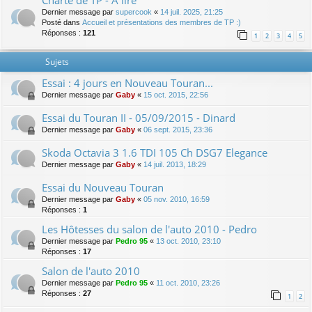
Charte de TP - A lire
Dernier message par
supercook
«
14 juil. 2025, 21:25
Posté dans
Accueil et présentations des membres de TP :)
Réponses :
121
1
2
3
4
5
Sujets
Essai : 4 jours en Nouveau Touran...
Dernier message par
Gaby
«
15 oct. 2015, 22:56
Essai du Touran II - 05/09/2015 - Dinard
Dernier message par
Gaby
«
06 sept. 2015, 23:36
Skoda Octavia 3 1.6 TDI 105 Ch DSG7 Elegance
Dernier message par
Gaby
«
14 juil. 2013, 18:29
Essai du Nouveau Touran
Dernier message par
Gaby
«
05 nov. 2010, 16:59
Réponses :
1
Les Hôtesses du salon de l'auto 2010 - Pedro
Dernier message par
Pedro 95
«
13 oct. 2010, 23:10
Réponses :
17
Salon de l'auto 2010
Dernier message par
Pedro 95
«
11 oct. 2010, 23:26
Réponses :
27
1
2