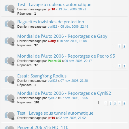
Test : Lavage à rouleaux automatique
Dernier message par
jef10
«
13 déc. 2006, 20:21
Réponses :
1
Baguettes invisibles de protection
Dernier message par
cyril92
«
08 déc. 2006, 22:49
Mondial de l'Auto 2006 - Reportages de Gaby
Dernier message par
Gaby
«
18 nov. 2006, 16:08
Réponses :
37
1
2
Mondial de l'Auto 2006 - Reportages de Pedro 95
Dernier message par
Pedro 95
«
09 nov. 2006, 22:17
Réponses :
37
1
2
Essai : SsangYong Rodius
Dernier message par
cyril92
«
07 nov. 2006, 21:20
Réponses :
1
Mondial de l'Auto 2006 - Reportages de Cyril92
Dernier message par
cyril92
«
07 nov. 2006, 18:55
Réponses :
101
1
2
3
4
5
Test : Lavage sous tunnel automatique
Dernier message par
jef10
«
02 nov. 2006, 21:02
Peugeot 206 S16 HDI 110