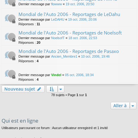
Dernier message par
flowww
«
19 oct. 2006, 20:50
Mondial de l'Auto 2006 - Reportages de LeDahu
Dernier message par
LeDAHU
«
19 oct. 2006, 20:06
Réponses :
11
Mondial de l'Auto 2006 - Reportages de Noelsoft
Dernier message par
NoelsofT
«
18 oct. 2006, 22:53
Réponses :
20
Mondial de l'Auto 2006 - Reportages de Pasaxo
Dernier message par
Ancien_Membre1
«
10 oct. 2006, 19:46
Réponses :
4
Dernier message par
Vindel
«
05 oct. 2006, 18:34
Réponses :
4
Nouveau sujet
78 sujets • Page
1
sur
1
Aller à
Qui est en ligne
Utilisateurs parcourant ce forum : Aucun utilisateur enregistré et 1 invité