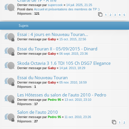
Charte de TP - A lire
Dernier message par
supercook
«
14 juil. 2025, 21:25
Posté dans
Accueil et présentations des membres de TP :)
Réponses :
121
1
2
3
4
5
Sujets
Essai : 4 jours en Nouveau Touran...
Dernier message par
Gaby
«
15 oct. 2015, 22:56
Essai du Touran II - 05/09/2015 - Dinard
Dernier message par
Gaby
«
06 sept. 2015, 23:36
Skoda Octavia 3 1.6 TDI 105 Ch DSG7 Elegance
Dernier message par
Gaby
«
14 juil. 2013, 18:29
Essai du Nouveau Touran
Dernier message par
Gaby
«
05 nov. 2010, 16:59
Réponses :
1
Les Hôtesses du salon de l'auto 2010 - Pedro
Dernier message par
Pedro 95
«
13 oct. 2010, 23:10
Réponses :
17
Salon de l'auto 2010
Dernier message par
Pedro 95
«
11 oct. 2010, 23:26
Réponses :
27
1
2