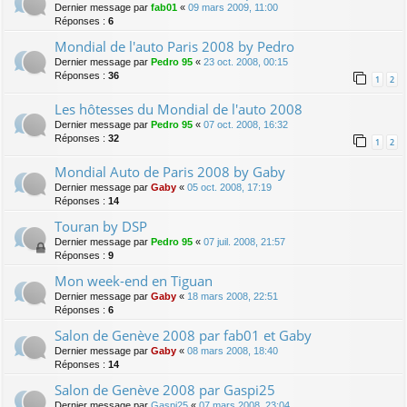
Dernier message par
fab01
«
09 mars 2009, 11:00
Réponses :
6
Mondial de l'auto Paris 2008 by Pedro
Dernier message par
Pedro 95
«
23 oct. 2008, 00:15
Réponses :
36
1
2
Les hôtesses du Mondial de l'auto 2008
Dernier message par
Pedro 95
«
07 oct. 2008, 16:32
Réponses :
32
1
2
Mondial Auto de Paris 2008 by Gaby
Dernier message par
Gaby
«
05 oct. 2008, 17:19
Réponses :
14
Touran by DSP
Dernier message par
Pedro 95
«
07 juil. 2008, 21:57
Réponses :
9
Mon week-end en Tiguan
Dernier message par
Gaby
«
18 mars 2008, 22:51
Réponses :
6
Salon de Genève 2008 par fab01 et Gaby
Dernier message par
Gaby
«
08 mars 2008, 18:40
Réponses :
14
Salon de Genève 2008 par Gaspi25
Dernier message par
Gaspi25
«
07 mars 2008, 23:04