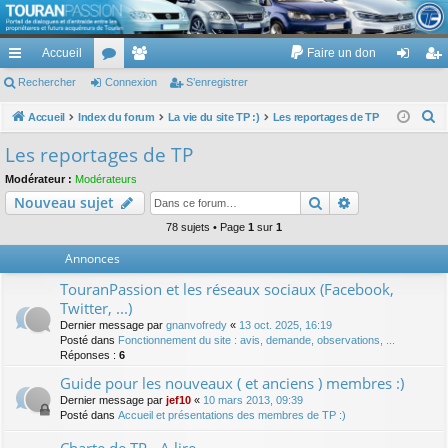
TouranPassion
Accueil
Faire un don
Le forum des propriétaires ou futurs acquéreurs du Volkswagen Touran
cc
Rechercher
or
Connexion
e
S’enregistrer
on
’e
ès
u
m
ne
nr
R
Accueil
Index du forum
La vie du site TP :)
Les reportages de TP
e
ra
m
br
xi
eg
Les reportages de TP
c
pi
s
es
on
ist
Modérateur :
Modérateurs
h
Rechercher
Recherche av
Nouveau sujet
de
re
e
r
78 sujets • Page
1
sur
1
r
c
Annonces
h
TouranPassion et les réseaux sociaux (Facebook,
e
Twitter, ...)
r
Dernier message par
gnanvofredy
«
13 oct. 2025, 16:19
Posté dans
Fonctionnement du site : avis, demande, observations, ...
Réponses :
6
Guide pour les nouveaux ( et anciens ) membres :)
Dernier message par
jef10
«
10 mars 2013, 09:39
Posté dans
Accueil et présentations des membres de TP :)