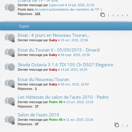
Charte de TP - A lire
Dernier message par
supercook
«
14 juil. 2025, 21:25
Posté dans
Accueil et présentations des membres de TP :)
Réponses :
121
1
2
3
4
5
Sujets
Essai : 4 jours en Nouveau Touran...
Dernier message par
Gaby
«
15 oct. 2015, 22:56
Essai du Touran II - 05/09/2015 - Dinard
Dernier message par
Gaby
«
06 sept. 2015, 23:36
Skoda Octavia 3 1.6 TDI 105 Ch DSG7 Elegance
Dernier message par
Gaby
«
14 juil. 2013, 18:29
Essai du Nouveau Touran
Dernier message par
Gaby
«
05 nov. 2010, 16:59
Réponses :
1
Les Hôtesses du salon de l'auto 2010 - Pedro
Dernier message par
Pedro 95
«
13 oct. 2010, 23:10
Réponses :
17
Salon de l'auto 2010
Dernier message par
Pedro 95
«
11 oct. 2010, 23:26
Réponses :
27
1
2