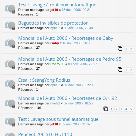
Test : Lavage à rouleaux automatique
Dernier message par
jef10
«
13 déc. 2006, 20:21
Réponses :
1
Baguettes invisibles de protection
Dernier message par
cyril92
«
08 déc. 2006, 22:49
Mondial de l'Auto 2006 - Reportages de Gaby
Dernier message par
Gaby
«
18 nov. 2006, 16:08
Réponses :
37
1
2
Mondial de l'Auto 2006 - Reportages de Pedro 95
Dernier message par
Pedro 95
«
09 nov. 2006, 22:17
Réponses :
37
1
2
Essai : SsangYong Rodius
Dernier message par
cyril92
«
07 nov. 2006, 21:20
Réponses :
1
Mondial de l'Auto 2006 - Reportages de Cyril92
Dernier message par
cyril92
«
07 nov. 2006, 18:55
Réponses :
101
1
2
3
4
5
Test : Lavage sous tunnel automatique
Dernier message par
jef10
«
02 nov. 2006, 21:02
Peugeot 206 S16 HDI 110