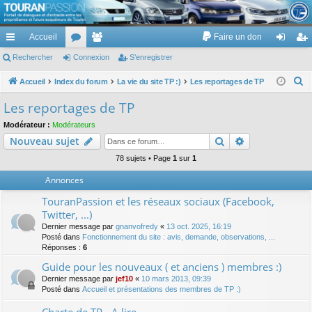
TouranPassion
Accueil
Faire un don
Le forum des propriétaires ou futurs acquéreurs du Volkswagen Touran
cc
Rechercher
or
Connexion
e
S’enregistrer
on
’e
ès
u
m
ne
nr
R
Accueil
Index du forum
La vie du site TP :)
Les reportages de TP
e
ra
m
br
xi
eg
Les reportages de TP
c
pi
s
es
on
ist
Modérateur :
Modérateurs
h
Rechercher
Recherche av
Nouveau sujet
de
re
e
r
78 sujets • Page
1
sur
1
r
c
Annonces
h
TouranPassion et les réseaux sociaux (Facebook,
e
Twitter, ...)
r
Dernier message par
gnanvofredy
«
13 oct. 2025, 16:19
Posté dans
Fonctionnement du site : avis, demande, observations, ...
Réponses :
6
Guide pour les nouveaux ( et anciens ) membres :)
Dernier message par
jef10
«
10 mars 2013, 09:39
Posté dans
Accueil et présentations des membres de TP :)