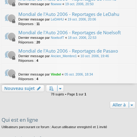
Dernier message par
flowww
«
19 oct. 2006, 20:50
Mondial de l'Auto 2006 - Reportages de LeDahu
Dernier message par
LeDAHU
«
19 oct. 2006, 20:06
Réponses :
11
Mondial de l'Auto 2006 - Reportages de Noelsoft
Dernier message par
NoelsofT
«
18 oct. 2006, 22:53
Réponses :
20
Mondial de l'Auto 2006 - Reportages de Pasaxo
Dernier message par
Ancien_Membre1
«
10 oct. 2006, 19:46
Réponses :
4
Dernier message par
Vindel
«
05 oct. 2006, 18:34
Réponses :
4
Nouveau sujet
78 sujets • Page
1
sur
1
Aller à
Qui est en ligne
Utilisateurs parcourant ce forum : Aucun utilisateur enregistré et 1 invité