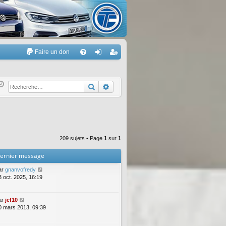
Faire un don
A
FA
on
’e
Q
ne
nr
Rechercher
Recherche avancée
xi
eg
on
ist
re
209 sujets • Page
1
sur
1
r
ernier message
ar
gnanvofredy
3 oct. 2025, 16:19
ar
jef10
0 mars 2013, 09:39