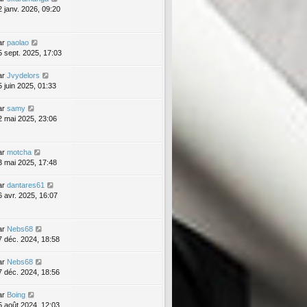
2 janv. 2026, 09:20
ar
paolao
5 sept. 2025, 17:03
ar
Jvydelors
5 juin 2025, 01:33
ar
samy
2 mai 2025, 23:06
ar
motcha
3 mai 2025, 17:48
ar
dantares61
6 avr. 2025, 16:07
ar
Nebs68
7 déc. 2024, 18:58
ar
Nebs68
7 déc. 2024, 18:56
ar
Boing
5 août 2024, 12:03