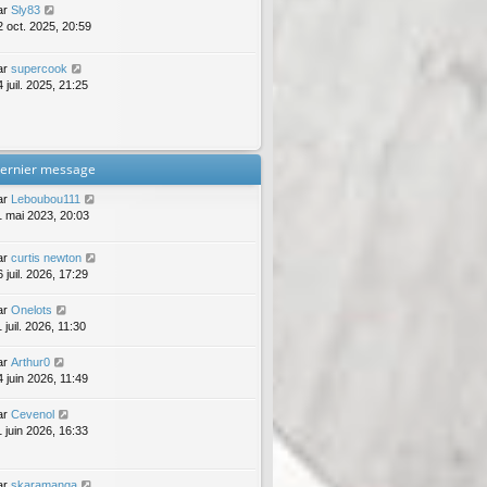
ar
Sly83
2 oct. 2025, 20:59
ar
supercook
 juil. 2025, 21:25
ernier message
ar
Leboubou111
1 mai 2023, 20:03
ar
curtis newton
 juil. 2026, 17:29
ar
Onelots
 juil. 2026, 11:30
ar
Arthur0
4 juin 2026, 11:49
ar
Cevenol
1 juin 2026, 16:33
ar
skaramanga