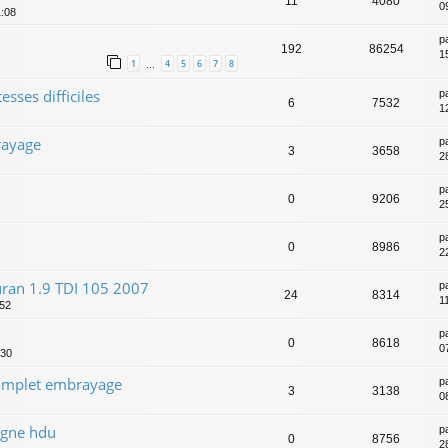
11
4080
09
1:08
p
192
86254
1
1
4
5
6
7
8
…
esses difficiles
p
6
7532
1
rayage
p
3
3658
2
p
0
9206
2
p
0
8986
2
ran 1.9 TDI 105 2007
p
24
8314
1
:52
p
0
8618
0
:30
complet embrayage
p
3
3138
0
e gne hdu
p
0
8756
2