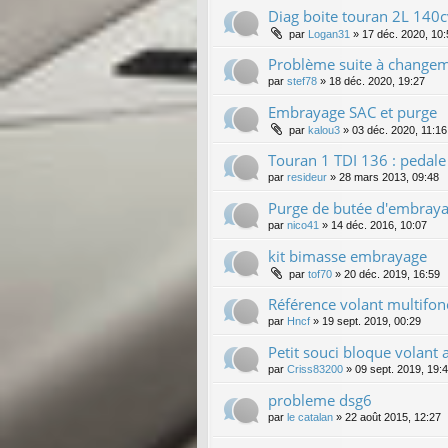
Diag boite touran 2L 140
par
Logan31
»
17 déc. 2020, 10:
Problème suite à change
par
stef78
»
18 déc. 2020, 19:27
Embrayage SAC et purge
par
kalou3
»
03 déc. 2020, 11:16
Touran 1 TDI 136 : pedal
par
resideur
»
28 mars 2013, 09:48
Purge de butée d'embraya
par
nico41
»
14 déc. 2016, 10:07
kit bimasse embrayage
par
tof70
»
20 déc. 2019, 16:59
Référence volant multifonc
par
Hncf
»
19 sept. 2019, 00:29
Petit souci bloque volan
par
Criss83200
»
09 sept. 2019, 19:
probleme dsg6
par
le catalan
»
22 août 2015, 12:27