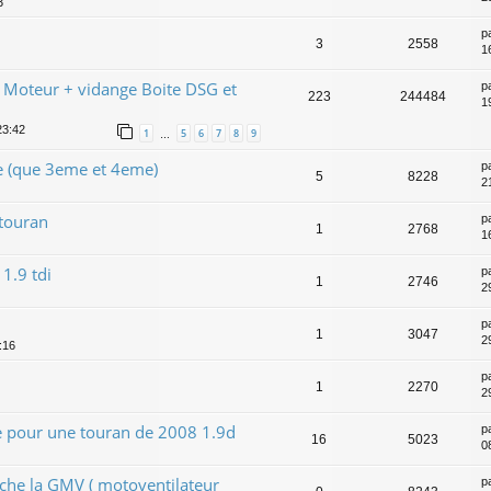
3
p
3
2558
1
Moteur + vidange Boite DSG et
p
223
244484
19
23:42
1
5
6
7
8
9
…
e (que 3eme et 4eme)
p
5
8228
2
touran
p
1
2768
1
1.9 tdi
p
1
2746
2
p
1
3047
2
:16
p
1
2270
2
pour une touran de 2008 1.9d
p
16
5023
0
enche la GMV ( motoventilateur
p