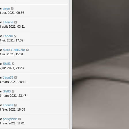
ar
gaga
9 oct. 2021, 09:56
ar
Etienne
6 août 2021, 03:11
ar
Fahem
 juil. 2021, 17:32
ar
Marc Gailleveur
 juil. 2021, 15:31
ar
Sly83
5 juin 2021, 21:23
ar
Jacq78
9 mars 2021, 20:12
ar
Sly83
3 mars 2021, 23:47
ar
shouafl
3 févr. 2021, 18:08
ar
porkylekid
8 févr. 2021, 11:01