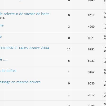
0
8243
12
le selecteur de vitesse de boite
p
0
8417
11
19:06
me
p
3
4200
2
e
p
0
8071
0
 TOURAN 2l 140cv Année 2004.
p
16
6291
1
.....
p
6
6231
2
s de boîtes
p
1
3462
1
passage en marche arrière
p
0
9530
1
p
1
3412
25
p