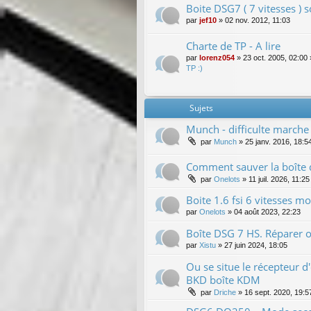
Boite DSG7 ( 7 vitesses ) 
par
jef10
»
02 nov. 2012, 11:03
Charte de TP - A lire
par
lorenz054
»
23 oct. 2005, 02:00
TP :)
Sujets
Munch - difficulte marche 
par
Munch
»
25 janv. 2016, 18:5
Comment sauver la boîte d
par
Onelots
»
11 juil. 2026, 11:25
Boite 1.6 fsi 6 vitesses mo
par
Onelots
»
04 août 2023, 22:23
Boîte DSG 7 HS. Réparer 
par
Xistu
»
27 juin 2024, 18:05
Ou se situe le récepteur 
BKD boîte KDM
par
Driche
»
16 sept. 2020, 19:5