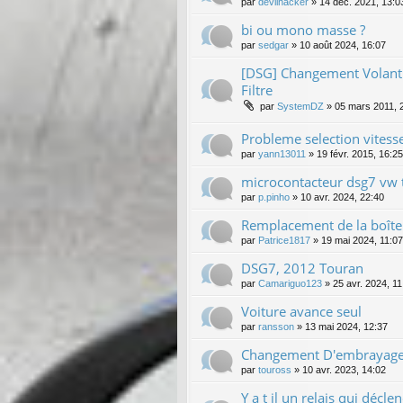
par
devilhacker
»
14 déc. 2021, 13:0
bi ou mono masse ?
par
sedgar
»
10 août 2024, 16:07
[DSG] Changement Volant 
Filtre
par
SystemDZ
»
05 mars 2011, 
Probleme selection vitess
par
yann13011
»
19 févr. 2015, 16:25
microcontacteur dsg7 vw 
par
p.pinho
»
10 avr. 2024, 22:40
Remplacement de la boîte 
par
Patrice1817
»
19 mai 2024, 11:07
DSG7, 2012 Touran
par
Camariguo123
»
25 avr. 2024, 11
Voiture avance seul
par
ransson
»
13 mai 2024, 12:37
Changement D'embrayage 
par
touross
»
10 avr. 2023, 14:02
Y a t il un relais qui décl