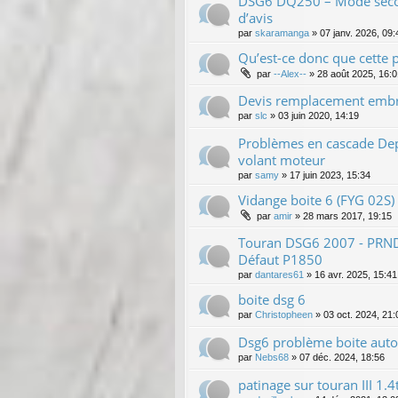
DSG6 DQ250 – Mode secou
d’avis
par
skaramanga
»
07 janv. 2026, 09:
Qu’est-ce donc que cette 
par
--Alex--
»
28 août 2025, 16:0
Devis remplacement embr
par
slc
»
03 juin 2020, 14:19
Problèmes en cascade De
volant moteur
par
samy
»
17 juin 2023, 15:34
Vidange boite 6 (FYG 02S)
par
amir
»
28 mars 2017, 19:15
Touran DSG6 2007 - PRND 
Défaut P1850
par
dantares61
»
16 avr. 2025, 15:41
boite dsg 6
par
Christopheen
»
03 oct. 2024, 21:
Dsg6 problème boite aut
par
Nebs68
»
07 déc. 2024, 18:56
patinage sur touran III 1.4