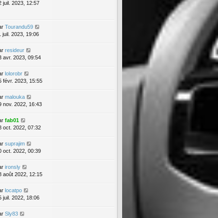
 juil. 2023, 12:57
ar
Tourandu59
 juil. 2023, 19:06
ar
resideur
3 avr. 2023, 09:54
ar
lolorobr
5 févr. 2023, 15:55
ar
malouka
9 nov. 2022, 16:43
ar
fab01
8 oct. 2022, 07:32
ar
suprajim
0 oct. 2022, 00:39
ar
ironsly
8 août 2022, 12:15
ar
locatpo
 juil. 2022, 18:06
ar
Sly83