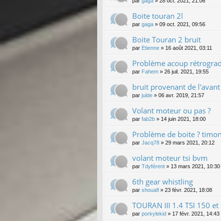
par
gaga
»
28 oct. 2021, 21:06
Boite touran 2l
par
gaga
»
09 oct. 2021, 09:56
Boite Touran 2 bruit
par
Etienne
»
16 août 2021, 03:11
Problème acoup rétrograd
par
Fahem
»
26 juil. 2021, 19:55
bruit provenant de l'avant 
par
julde
»
06 avr. 2019, 21:57
Volant moteur ou pas ?
par
fab2b
»
14 juin 2021, 18:00
Problème de boite ? timon
par
Jacq78
»
29 mars 2021, 20:12
volant moteur tsi bvm
par
Tdyférent
»
13 mars 2021, 10:30
6th gear whistling
par
shouafl
»
23 févr. 2021, 18:08
TOURAN III 1.4 TSI 150 et
par
porkylekid
»
17 févr. 2021, 14:43