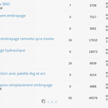
cv BKD
p
7
3708
2
58
ment embrayage
p
0
7517
1
p
0
3901
0
e embrayage remonte qu'a moitie
p
16
17610
1
ge hydraulique
p
6
19073
0
p
16
6839
1
tion avec palette dsg et acc
p
0
4214
1
t apres remplacement embrayage
p
0
4886
0
48
p
50
45579
2
1
2
3