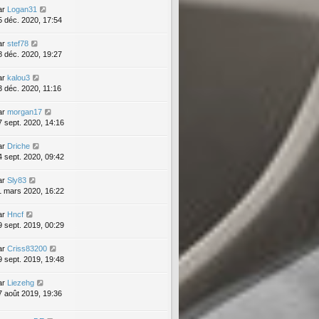
ar
Logan31
5 déc. 2020, 17:54
ar
stef78
8 déc. 2020, 19:27
ar
kalou3
3 déc. 2020, 11:16
ar
morgan17
7 sept. 2020, 14:16
ar
Driche
4 sept. 2020, 09:42
ar
Sly83
1 mars 2020, 16:22
ar
Hncf
9 sept. 2019, 00:29
ar
Criss83200
9 sept. 2019, 19:48
ar
Liezehg
7 août 2019, 19:36