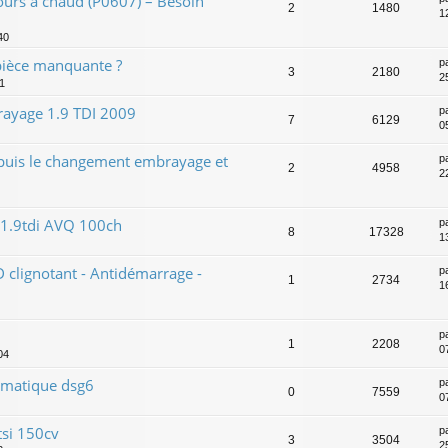
rs à chaud (P0607) – Besoin
2
1480
1
40
pièce manquante ?
p
3
2180
2
1
ayage 1.9 TDI 2009
p
7
6129
0
puis le changement embrayage et
p
2
4958
2
 1.9tdi AVQ 100ch
p
8
17328
1
clignotant - Antidémarrage -
p
1
2734
1
p
1
2208
0
04
omatique dsg6
p
0
7559
0
tsi 150cv
p
3
3504
2