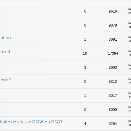
p
0
9616
0
p
0
9078
1
ation
p
1
3091
30
droit.
p
10
17394
20
p
3
3663
2
erie ?
p
0
8313
2
p
1
3017
1
p
0
8000
2
 boîte de vitesse DSG6 ou DSG7
p
4
5264
1