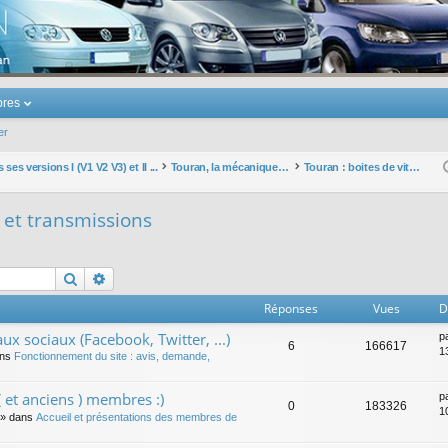
u Volkswagen Touran
res
er
ses versions I (V1 V2 V3) et II ...
Touran, la mécanique : moteurs, boites, transmissions, freins, direction, roues
Touran : boites de vitesses et transmissions
s et transmissions
Rechercher
Recherche avancée
Réponses
Vues
D
ux sociaux (Facebook, Twitter, ...)
p
6
166617
1
ans
Fonctionnement du site : avis, demande,
 et anciens ) membres :)
p
0
183326
1
» dans
Accueil et présentations des membres de