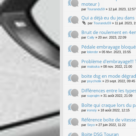
moteur )
par
Tourandu59
»
12 juil. 2023, 12:57
Qui a déjà eu du jeu dans 
par
Tourandu59
»
11 juil. 2023, 
Bruit de roulement en 4e
par
Cally
»
20 avr. 2023, 22:09
Pédale embrayage bloqué
par
lolorobr
»
05 févr. 2023, 15:55
Problème d'embrayage!!!
par
malouka
»
08 nov. 2022, 21:00
boite dsg en mode dégradé 
par
psychotik
»
23 sept. 2022, 09:45
Différences entre les type
par
suprajim
»
31 août 2022, 21:09
Boîte qui craque lors du 
par
ironsly
»
18 août 2022, 12:15
Référence boîte de vitesse
par
Seyo
»
27 juin 2022, 11:22
Boite DSG Touran