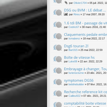
par
Olivier1704
»
05 juil. 2022, 1
DSG ou BVM : LE débat ...
par
Rireu
»
17 mai 2007, 09:20
1.6 tdi BM - passage de vit
par
Cedric67
»
30 mars 2016, 21:40
Claquements pedale emb
par
Ismabenz
»
18 mai 2022, 22:17
Dsg6 touran 2l
par
Bart315
»
25 mai 2022, 22:59
Boîte de vitesse hs
par
Luke08
»
22 avr. 2022, 22:29
Embrayage à changer, Tou
par
furienocturne
»
23 déc. 2021, 20
symptomes DGS6
par
bebthebuilder
»
07 févr. 2022, 16
Recherche reference kit 
par
Caillou922
»
07 déc. 2021, 20:21
comptabilité boite vitess