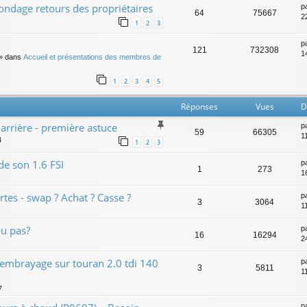
sondage retours des propriétaires
p
64
75667
2
1
2
3
p
121
732308
14
» dans
Accueil et présentations des membres de
1
2
3
4
5
Réponses
Vues
D
arrière - première astuce
p
59
66305
1
4
1
2
3
e son 1.6 FSI
p
1
273
16
rtes - swap ? Achat ? Casse ?
p
3
3064
11
ou pas?
p
16
16294
2
d'embrayage sur touran 2.0 tdi 140
p
3
5811
1
7
p