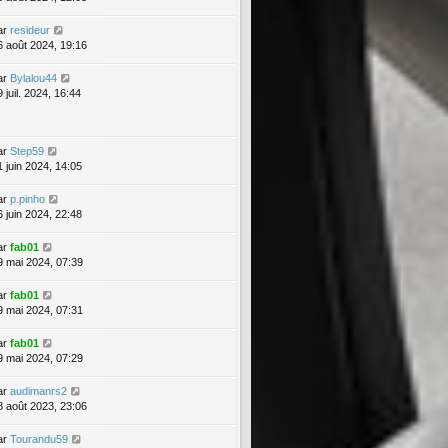
ar
resideur
6 août 2024, 19:16
ar
Bylalou44
 juil. 2024, 16:44
ar
Step59
1 juin 2024, 14:05
ar
p.pinho
6 juin 2024, 22:48
ar
fab01
9 mai 2024, 07:39
ar
fab01
9 mai 2024, 07:31
ar
fab01
9 mai 2024, 07:29
ar
audimanrs2
8 août 2023, 23:06
ar
Tourandu59