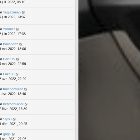
 juil. 2022, 08:10
ar
Yegiazarian
5 juin 2022, 13:37
ar
zornnet
2 juin 2022, 17:38
ar
Ismabenz
8 mai 2022, 18:06
ar
Bart315
5 mai 2022, 22:59
ar
Luke08
2 avr. 2022, 22:29
ar
furienocturne
1 avr. 2022, 13:46
ar
bebthebuilder
7 févr. 2022, 16:30
ar
Sly83
8 déc. 2021, 20:25
ar
gaga
8 oct. 2021, 21:06