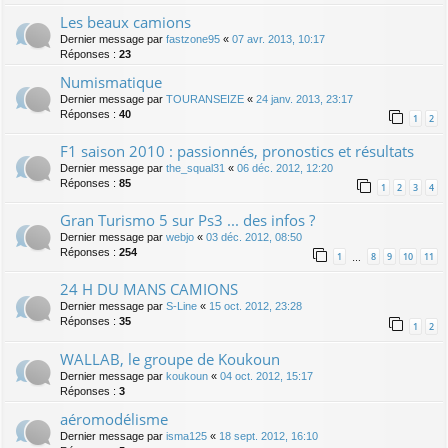
Les beaux camions
Dernier message par
fastzone95
«
07 avr. 2013, 10:17
Réponses :
23
Numismatique
Dernier message par
TOURANSEIZE
«
24 janv. 2013, 23:17
Réponses :
40
1
2
F1 saison 2010 : passionnés, pronostics et résultats
Dernier message par
the_squal31
«
06 déc. 2012, 12:20
Réponses :
85
1
2
3
4
Gran Turismo 5 sur Ps3 ... des infos ?
Dernier message par
webjo
«
03 déc. 2012, 08:50
Réponses :
254
1
8
9
10
11
…
24 H DU MANS CAMIONS
Dernier message par
S-Line
«
15 oct. 2012, 23:28
Réponses :
35
1
2
WALLAB, le groupe de Koukoun
Dernier message par
koukoun
«
04 oct. 2012, 15:17
Réponses :
3
aéromodélisme
Dernier message par
isma125
«
18 sept. 2012, 16:10