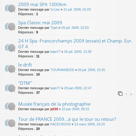
2009 mai SPA 1000km
Dernier message par
S-Line
«
31 juil. 2009, 01:03
Réponses :
1
Spa Classic mai 2009
Dernier message par
Toph
«
29 juil. 2009, 22:53
Réponses :
9
24 H Spa -Francorchamps 2009 (essais) et Champ. Eur.
GT 4
Dernier message par
bato77
«
26 juil. 2009, 13:39
Réponses :
11
le drift
Dernier message par
TOURANSEIZE
«
09 juil. 2009, 23:25
Réponses :
10
"DTM"
Dernier message par
bato77
«
29 juin 2009, 22:47
Réponses :
37
1
2
Musée français de la photographie
Dernier message par
jef10
«
10 juin 2009, 09:22
Tour de FRANCE 2009...à qui le tour ou retour?
Dernier message par
FACECROSS
«
23 mars 2009, 23:24
Réponses :
20