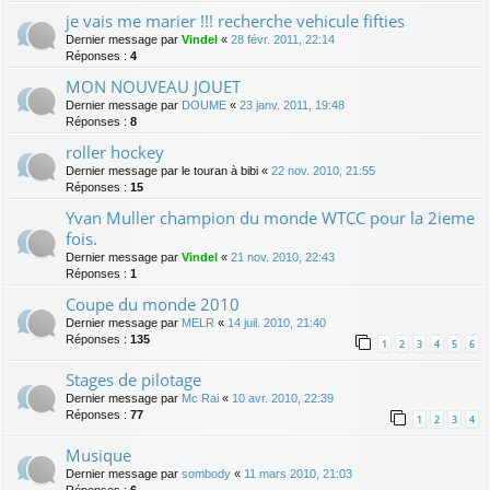
je vais me marier !!! recherche vehicule fifties
Dernier message par
Vindel
«
28 févr. 2011, 22:14
Réponses :
4
MON NOUVEAU JOUET
Dernier message par
DOUME
«
23 janv. 2011, 19:48
Réponses :
8
roller hockey
Dernier message par
le touran à bibi
«
22 nov. 2010, 21:55
Réponses :
15
Yvan Muller champion du monde WTCC pour la 2ieme
fois.
Dernier message par
Vindel
«
21 nov. 2010, 22:43
Réponses :
1
Coupe du monde 2010
Dernier message par
MELR
«
14 juil. 2010, 21:40
Réponses :
135
1
2
3
4
5
6
Stages de pilotage
Dernier message par
Mc Rai
«
10 avr. 2010, 22:39
Réponses :
77
1
2
3
4
Musique
Dernier message par
sombody
«
11 mars 2010, 21:03