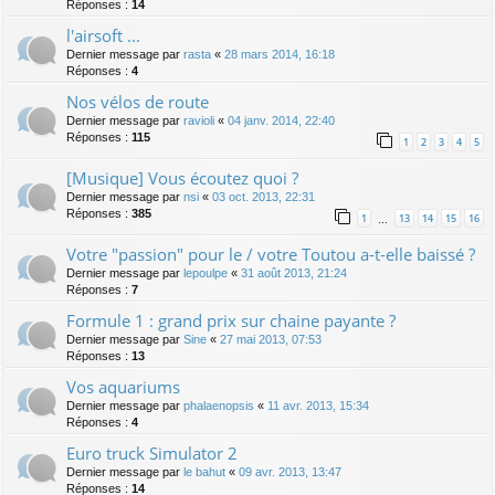
Réponses :
14
l'airsoft ...
Dernier message par
rasta
«
28 mars 2014, 16:18
Réponses :
4
Nos vélos de route
Dernier message par
ravioli
«
04 janv. 2014, 22:40
Réponses :
115
1
2
3
4
5
[Musique] Vous écoutez quoi ?
Dernier message par
nsi
«
03 oct. 2013, 22:31
Réponses :
385
1
13
14
15
16
…
Votre "passion" pour le / votre Toutou a-t-elle baissé ?
Dernier message par
lepoulpe
«
31 août 2013, 21:24
Réponses :
7
Formule 1 : grand prix sur chaine payante ?
Dernier message par
Sine
«
27 mai 2013, 07:53
Réponses :
13
Vos aquariums
Dernier message par
phalaenopsis
«
11 avr. 2013, 15:34
Réponses :
4
Euro truck Simulator 2
Dernier message par
le bahut
«
09 avr. 2013, 13:47
Réponses :
14