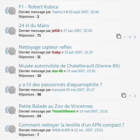
F1 - Robert Kubica
Dernier message par
Tophe13
«
03 août 2007, 10:40
Réponses :
2
24 H du Mans
Dernier message par
jef10
«
27 juin 2007, 22:28
Réponses :
71
1
2
3
Nettoyage capteur reflex
Dernier message par
Gaby
«
15 juin 2007, 12:10
Réponses :
11
Musée automobile de Chatellerault (Vienne 86)
Dernier message par
dav-86
«
24 mai 2007, 23:35
Réponses :
10
y a t'il des passionnés d'aquariophilie ?
Dernier message par
transal
«
20 mai 2007, 22:17
Réponses :
48
1
2
Petite Balade au Zoo de Vincennes
Dernier message par
ThinkDifferent
«
14 mai 2007, 15:31
Réponses :
24
Comment nettoyer la lentille d'un APN compact ?
Dernier message par
SAMLAURE
«
12 avr. 2007, 23:01
Réponses :
7