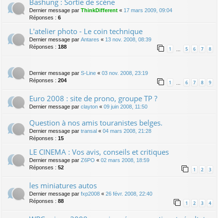
Bashung : Sortie de scène
Dernier message par
ThinkDifferent
«
17 mars 2009, 09:04
Réponses :
6
L'atelier photo - Le coin technique
Dernier message par
Antares
«
13 nov. 2008, 08:39
Réponses :
188
1
5
6
7
8
…
Dernier message par
S-Line
«
03 nov. 2008, 23:19
Réponses :
204
1
6
7
8
9
…
Euro 2008 : site de prono, groupe TP ?
Dernier message par
clayton
«
09 juin 2008, 11:50
Question à nos amis touranistes belges.
Dernier message par
transal
«
04 mars 2008, 21:28
Réponses :
15
LE CINEMA : Vos avis, conseils et critiques
Dernier message par
Z6PO
«
02 mars 2008, 18:59
Réponses :
52
1
2
3
les miniatures autos
Dernier message par
fxp2008
«
26 févr. 2008, 22:40
Réponses :
88
1
2
3
4