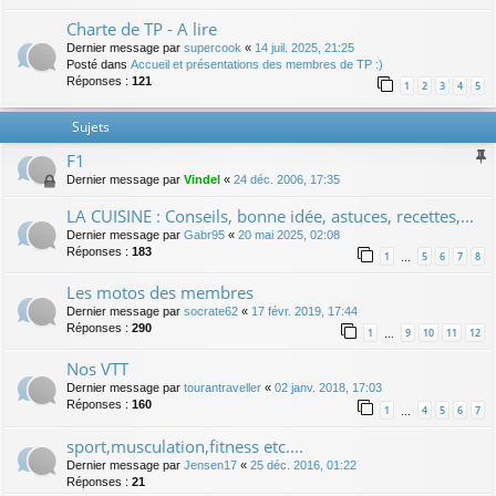
Charte de TP - A lire
Dernier message par
supercook
«
14 juil. 2025, 21:25
Posté dans
Accueil et présentations des membres de TP :)
Réponses :
121
1
2
3
4
5
Sujets
F1
Dernier message par
Vindel
«
24 déc. 2006, 17:35
LA CUISINE : Conseils, bonne idée, astuces, recettes,...
Dernier message par
Gabr95
«
20 mai 2025, 02:08
Réponses :
183
1
5
6
7
8
…
Les motos des membres
Dernier message par
socrate62
«
17 févr. 2019, 17:44
Réponses :
290
1
9
10
11
12
…
Nos VTT
Dernier message par
tourantraveller
«
02 janv. 2018, 17:03
Réponses :
160
1
4
5
6
7
…
sport,musculation,fitness etc....
Dernier message par
Jensen17
«
25 déc. 2016, 01:22
Réponses :
21