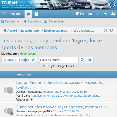
TouranPassion
Accueil
Faire un don
Le forum des propriétaires ou futurs acquéreurs du Volkswagen Touran
cc
Rechercher
or
Connexion
e
S’enregistrer
on
’e
ès
u
m
ne
nr
R
Accueil
Index du forum
Equipement, maison, famille, passion, hobby, détente, ...
Les passions, hobbys, violon d'Ingres, loisirs, sports de nos membres
e
ra
m
br
xi
eg
Les passions, hobbys, violon d'Ingres, loisirs,
c
pi
s
es
on
ist
sports de nos membres
h
de
re
e
Modérateur :
Modérateurs
Rechercher
Recherche av
Nouveau sujet
r
r
c
113 sujets • Page
1
sur
1
h
Annonces
e
TouranPassion et les réseaux sociaux (Facebook,
r
Twitter, ...)
Dernier message par
gnanvofredy
«
13 oct. 2025, 16:19
Posté dans
Fonctionnement du site : avis, demande, observations, ...
Réponses :
6
Guide pour les nouveaux ( et anciens ) membres :)
Dernier message par
jef10
«
10 mars 2013, 09:39
Posté dans
Accueil et présentations des membres de TP :)