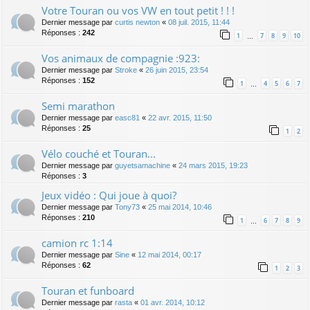
Votre Touran ou vos VW en tout petit ! ! !
Dernier message par
curtis newton
«
08 juil. 2015, 11:44
Réponses :
242
1
7
8
9
10
…
Vos animaux de compagnie :923:
Dernier message par
Stroke
«
26 juin 2015, 23:54
Réponses :
152
1
4
5
6
7
…
Semi marathon
Dernier message par
easc81
«
22 avr. 2015, 11:50
Réponses :
25
1
2
Vélo couché et Touran...
Dernier message par
guyetsamachine
«
24 mars 2015, 19:23
Réponses :
3
Jeux vidéo : Qui joue à quoi?
Dernier message par
Tony73
«
25 mai 2014, 10:46
Réponses :
210
1
6
7
8
9
…
camion rc 1:14
Dernier message par
Sine
«
12 mai 2014, 00:17
Réponses :
62
1
2
3
Touran et funboard
Dernier message par
rasta
«
01 avr. 2014, 10:12