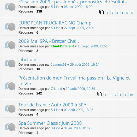
F1 saison 2009 : passionnés, pronostics et résultats
Dernier message par
S-Line
«
05 oct. 2009, 18:20
Réponses :
138
1
2
3
4
5
6
EUROPEAN TRUCK RACING Champ.
Dernier message par
S-Line
«
27 sept. 2009, 20:00
Réponses :
6
2009 Mai SPA - Britcar Chall.
Dernier message par
ThinkDifferent
«
13 sept. 2009, 11:51
Réponses :
3
Libellule
Dernier message par
Jeannot91
«
29 août 2009, 19:14
Réponses :
10
Présentation de mon Travail ma passion : La Vigne et
Le Vin
Dernier message par
Olisand
«
19 août 2009, 12:39
Réponses :
242
1
7
8
9
10
…
Tour de France Auto 2009 à SPA
Dernier message par
S-Line
«
02 août 2009, 13:25
Réponses :
4
Spa Summer Classic Juin 2008
Dernier message par
S-Line
«
31 juil. 2009, 01:06
Réponses :
4