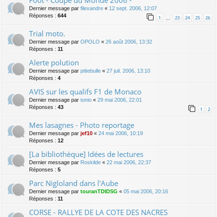
Dernier message par
filexandre
«
12 sept. 2006, 12:07
Réponses :
644
1
23
24
25
26
…
Trial moto.
Dernier message par
OPOLO
«
26 août 2006, 13:32
Réponses :
11
Alerte polution
Dernier message par
ptitebulle
«
27 juil. 2006, 13:10
Réponses :
4
AVIS sur les qualifs F1 de Monaco
Dernier message par
tonio
«
29 mai 2006, 22:01
Réponses :
43
1
2
Mes lasagnes - Photo reportage
Dernier message par
jef10
«
24 mai 2006, 10:19
Réponses :
12
[La bibliothèque] Idées de lectures
Dernier message par
Roskilde
«
22 mai 2006, 22:37
Réponses :
5
Parc Nigloland dans l'Aube
Dernier message par
touranTDIDSG
«
05 mai 2006, 20:16
Réponses :
11
CORSE - RALLYE DE LA COTE DES NACRES