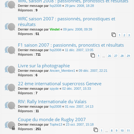
WRC saison 2008 : passionnés, pronostics et résultats
Dernier message par
fxp2008
«
29 janv. 2008, 18:28
Réponses :
9
WRC saison 2007 : passionnés, pronostiques et
résultats
Dernier message par
Vindel
«
09 janv. 2008, 09:39
Réponses :
51
1
2
3
F1 saison 2007 : passionnés, pronostics et résultats
Dernier message par
fxp2008
«
11 déc. 2007, 13:05
Réponses :
711
1
26
27
28
29
…
Livre sur la photographie
Dernier message par
Ancien_Membre1
«
09 déc. 2007, 22:21
Réponses :
6
22 ème international supercross Geneve
Dernier message par
spyde
«
02 déc. 2007, 15:33
Réponses :
7
RIV: Rally Internationale du Valais
Dernier message par
fxp2008
«
01 nov. 2007, 14:13
Réponses :
11
Coupe du monde de Rugby 2007
Dernier message par
Tophe13
«
23 oct. 2007, 15:18
Réponses :
251
1
8
9
10
11
…