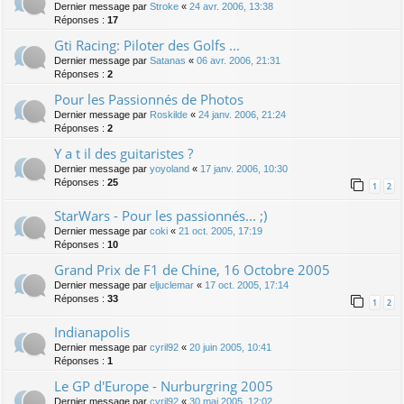
Dernier message par
Stroke
«
24 avr. 2006, 13:38
Réponses :
17
Gti Racing: Piloter des Golfs ...
Dernier message par
Satanas
«
06 avr. 2006, 21:31
Réponses :
2
Pour les Passionnés de Photos
Dernier message par
Roskilde
«
24 janv. 2006, 21:24
Réponses :
2
Y a t il des guitaristes ?
Dernier message par
yoyoland
«
17 janv. 2006, 10:30
Réponses :
25
1
2
StarWars - Pour les passionnés... ;)
Dernier message par
coki
«
21 oct. 2005, 17:19
Réponses :
10
Grand Prix de F1 de Chine, 16 Octobre 2005
Dernier message par
eljuclemar
«
17 oct. 2005, 17:14
Réponses :
33
1
2
Indianapolis
Dernier message par
cyril92
«
20 juin 2005, 10:41
Réponses :
1
Le GP d'Europe - Nurburgring 2005
Dernier message par
cyril92
«
30 mai 2005, 12:02