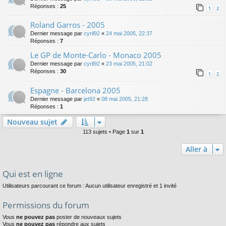
Réponses :
25
1
2
Roland Garros - 2005
Dernier message par
cyril92
«
24 mai 2005, 22:37
Réponses :
7
Le GP de Monte-Carlo - Monaco 2005
Dernier message par
cyril92
«
23 mai 2005, 21:02
Réponses :
30
1
2
Espagne - Barcelona 2005
Dernier message par
jet92
«
08 mai 2005, 21:28
Réponses :
1
Nouveau sujet
113 sujets • Page
1
sur
1
Aller à
Qui est en ligne
Utilisateurs parcourant ce forum : Aucun utilisateur enregistré et 1 invité
Permissions du forum
Vous
ne pouvez pas
poster de nouveaux sujets
Vous
ne pouvez pas
répondre aux sujets