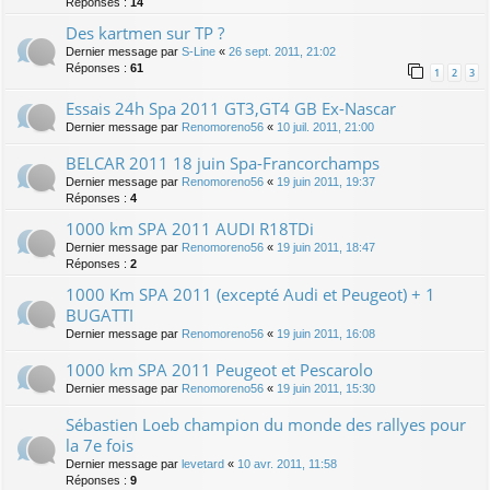
Réponses :
14
Des kartmen sur TP ?
Dernier message par
S-Line
«
26 sept. 2011, 21:02
Réponses :
61
1
2
3
Essais 24h Spa 2011 GT3,GT4 GB Ex-Nascar
Dernier message par
Renomoreno56
«
10 juil. 2011, 21:00
BELCAR 2011 18 juin Spa-Francorchamps
Dernier message par
Renomoreno56
«
19 juin 2011, 19:37
Réponses :
4
1000 km SPA 2011 AUDI R18TDi
Dernier message par
Renomoreno56
«
19 juin 2011, 18:47
Réponses :
2
1000 Km SPA 2011 (excepté Audi et Peugeot) + 1
BUGATTI
Dernier message par
Renomoreno56
«
19 juin 2011, 16:08
1000 km SPA 2011 Peugeot et Pescarolo
Dernier message par
Renomoreno56
«
19 juin 2011, 15:30
Sébastien Loeb champion du monde des rallyes pour
la 7e fois
Dernier message par
levetard
«
10 avr. 2011, 11:58
Réponses :
9