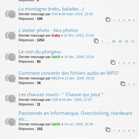
Réponses :
6
La montagne (treks, balades...)
Dernier message par
G40
«
08 mars 2010, 13:42
Réponses :
100
1
2
3
4
5
L'atelier photo - Nos photos
Dernier message par
Gaby
«
22 févr. 2010, 21:44
Réponses :
1253
1
48
49
50
51
…
Le coin du plongeur.
Dernier message par
fab01
«
16 déc. 2009, 15:54
Réponses :
82
1
2
3
4
Comment convertir des fichiers audio en MP3?
Dernier message par
MELR
«
13 déc. 2009, 20:29
Réponses :
36
1
2
Les chauves souris : " Chauve qui peut "
Dernier message par
LDR
«
05 déc. 2009, 12:07
Réponses :
11
Passionnés en Informatique, Overclocking, Hardware
etc...
Dernier message par
fab01
«
24 oct. 2009, 15:39
Réponses :
102
1
2
3
4
5