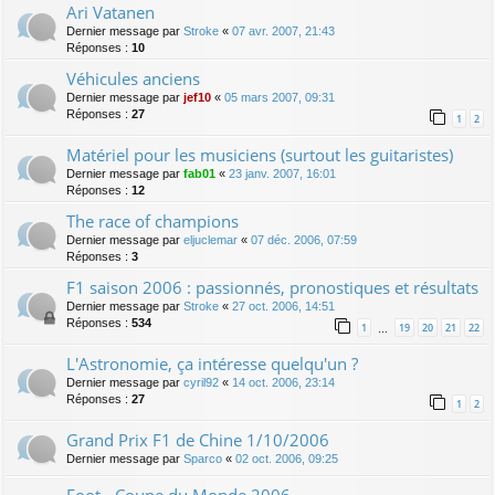
Ari Vatanen
Dernier message par
Stroke
«
07 avr. 2007, 21:43
Réponses :
10
Véhicules anciens
Dernier message par
jef10
«
05 mars 2007, 09:31
Réponses :
27
1
2
Matériel pour les musiciens (surtout les guitaristes)
Dernier message par
fab01
«
23 janv. 2007, 16:01
Réponses :
12
The race of champions
Dernier message par
eljuclemar
«
07 déc. 2006, 07:59
Réponses :
3
F1 saison 2006 : passionnés, pronostiques et résultats
Dernier message par
Stroke
«
27 oct. 2006, 14:51
Réponses :
534
1
19
20
21
22
…
L'Astronomie, ça intéresse quelqu'un ?
Dernier message par
cyril92
«
14 oct. 2006, 23:14
Réponses :
27
1
2
Grand Prix F1 de Chine 1/10/2006
Dernier message par
Sparco
«
02 oct. 2006, 09:25
Foot - Coupe du Monde 2006 -