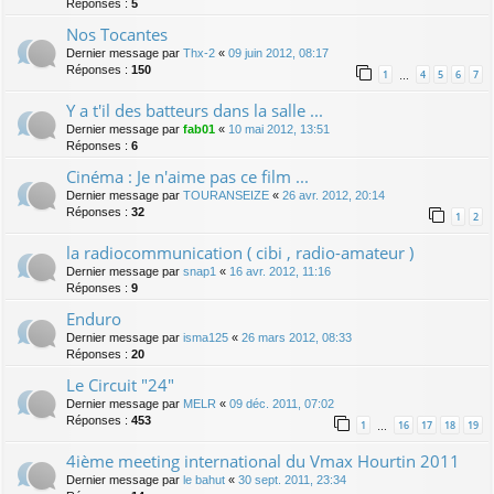
Réponses :
5
Nos Tocantes
Dernier message par
Thx-2
«
09 juin 2012, 08:17
Réponses :
150
1
4
5
6
7
…
Y a t'il des batteurs dans la salle ...
Dernier message par
fab01
«
10 mai 2012, 13:51
Réponses :
6
Cinéma : Je n'aime pas ce film ...
Dernier message par
TOURANSEIZE
«
26 avr. 2012, 20:14
Réponses :
32
1
2
la radiocommunication ( cibi , radio-amateur )
Dernier message par
snap1
«
16 avr. 2012, 11:16
Réponses :
9
Enduro
Dernier message par
isma125
«
26 mars 2012, 08:33
Réponses :
20
Le Circuit "24"
Dernier message par
MELR
«
09 déc. 2011, 07:02
Réponses :
453
1
16
17
18
19
…
4ième meeting international du Vmax Hourtin 2011
Dernier message par
le bahut
«
30 sept. 2011, 23:34